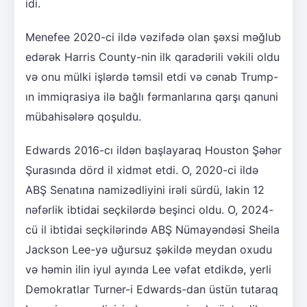
idi.
Menefee 2020-ci ildə vəzifədə olan şəxsi məğlub
edərək Harris County-nin ilk qaradərili vəkili oldu
və onu mülki işlərdə təmsil etdi və cənab Trump-
ın immiqrasiya ilə bağlı fərmanlarına qarşı qanuni
mübahisələrə qoşuldu.
Edwards 2016-cı ildən başlayaraq Houston Şəhər
Şurasında dörd il xidmət etdi. O, 2020-ci ildə
ABŞ Senatına namizədliyini irəli sürdü, lakin 12
nəfərlik ibtidai seçkilərdə beşinci oldu. O, 2024-
cü il ibtidai seçkilərində ABŞ Nümayəndəsi Sheila
Jackson Lee-yə uğursuz şəkildə meydan oxudu
və həmin ilin iyul ayında Lee vəfat etdikdə, yerli
Demokratlar Turner-i Edwards-dan üstün tutaraq