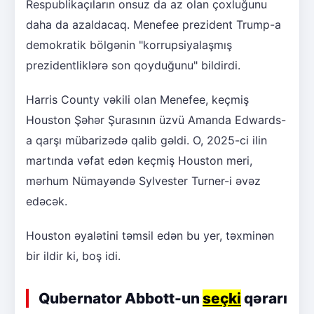
Respublikaçıların onsuz da az olan çoxluğunu
daha da azaldacaq. Menefee prezident Trump-a
demokratik bölgənin "korrupsiyalaşmış
prezidentliklərə son qoyduğunu" bildirdi.
Harris County vəkili olan Menefee, keçmiş
Houston Şəhər Şurasının üzvü Amanda Edwards-
a qarşı mübarizədə qalib gəldi. O, 2025-ci ilin
martında vəfat edən keçmiş Houston meri,
mərhum Nümayəndə Sylvester Turner-i əvəz
edəcək.
Houston əyalətini təmsil edən bu yer, təxminən
bir ildir ki, boş idi.
Qubernator Abbott-un
seçki
qərarı