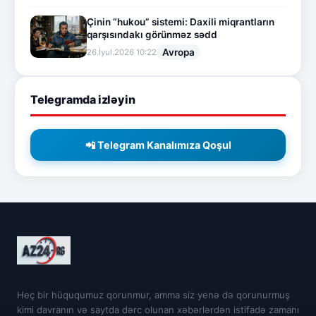
Çinin “hukou” sistemi: Daxili miqrantların
qarşısındakı görünməz sədd
Avropa
26.İyul.2026 10:22
Telegramda izləyin
📲 Telegram Kanalımıza Qoşul
Heç bir hüququmuz qorunmur, amma siz yenə də qorunurmuş
kimi davranın və saytda dərc olunan xəbərlərdən istifadə zamanı