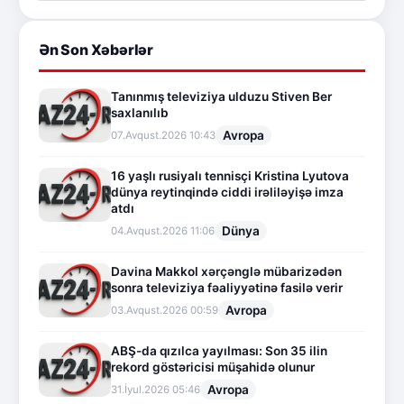
Ən Son Xəbərlər
Tanınmış televiziya ulduzu Stiven Ber
saxlanılıb
Avropa
07.Avqust.2026 10:43
16 yaşlı rusiyalı tennisçi Kristina Lyutova
dünya reytinqində ciddi irəliləyişə imza
atdı
Dünya
04.Avqust.2026 11:06
Davina Makkol xərçənglə mübarizədən
sonra televiziya fəaliyyətinə fasilə verir
Avropa
03.Avqust.2026 00:59
ABŞ-da qızılca yayılması: Son 35 ilin
rekord göstəricisi müşahidə olunur
Avropa
31.İyul.2026 05:46