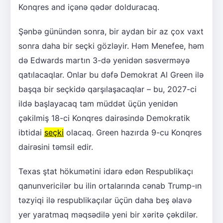
Konqres and içənə qədər dolduracaq.
Şənbə günündən sonra, bir aydan bir az çox vaxt
sonra daha bir seçki gözləyir. Həm Menefee, həm
də Edwards martın 3-də yenidən səsverməyə
qatılacaqlar. Onlar bu dəfə Demokrat Al Green ilə
başqa bir seçkidə qarşılaşacaqlar – bu, 2027-ci
ildə başlayacaq tam müddət üçün yenidən
çəkilmiş 18-ci Konqres dairəsində Demokratik
ibtidai
seçki
olacaq. Green hazırda 9-cu Konqres
dairəsini təmsil edir.
Texas ştat hökumətini idarə edən Respublikaçı
qanunvericilər bu ilin ortalarında cənab Trump-ın
təzyiqi ilə respublikaçılar üçün daha beş əlavə
yer yaratmaq məqsədilə yeni bir xəritə çəkdilər.