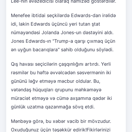
Lee-nin əvəzedicisi olaraq namizəd göstərdilər.
Menefee ibtidai seçkilərdə Edwards-dan irəlidə
idi, lakin Edwards üçüncü yeri tutan ştat
nümayəndəsi Jolanda Jones-un dəstəyini aldı.
Jones Edwards-ın "Trump-a qarşı çıxmaq üçün
ən uyğun bacarıqlara" sahib olduğunu söylədi.
Qış havası seçicilərin çaşqınlığını artırdı. Yerli
rəsmilər bu həftə əvvəlcədən səsvermənin iki
gününü ləğv etməyə məcbur oldular. Bu,
vətəndaş hüquqları qrupunu məhkəməyə
müraciət etməyə və cümə axşamına qədər iki
günlük uzatma qazanmağa sövq etdi.
Mənbəyə görə, bu xəbər vacib bir mövzudur.
Oxuduğunuz üçün təşəkkür edirik!Fikirlərinizi