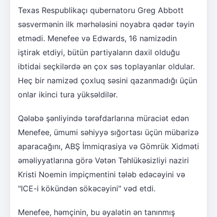
Texas Respublikaçı qubernatoru Greg Abbott
səsvermənin ilk mərhələsini noyabra qədər təyin
etmədi. Menefee və Edwards, 16 namizədin
iştirak etdiyi, bütün partiyaların daxil olduğu
ibtidai seçkilərdə ən çox səs toplayanlar oldular.
Heç bir namizəd çoxluq səsini qazanmadığı üçün
onlar ikinci tura yüksəldilər.
Qələbə şənliyində tərəfdarlarına müraciət edən
Menefee, ümumi səhiyyə sığortası üçün mübarizə
aparacağını, ABŞ İmmiqrasiya və Gömrük Xidməti
əməliyyatlarına görə Vətən Təhlükəsizliyi naziri
Kristi Noemin impiçmentini tələb edəcəyini və
"ICE-i kökündən sökəcəyini" vəd etdi.
Menefee, həmçinin, bu əyalətin ən tanınmış