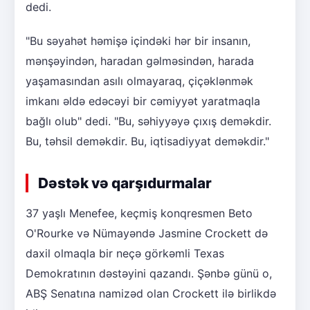
dedi.
"Bu səyahət həmişə içindəki hər bir insanın,
mənşəyindən, haradan gəlməsindən, harada
yaşamasından asılı olmayaraq, çiçəklənmək
imkanı əldə edəcəyi bir cəmiyyət yaratmaqla
bağlı olub" dedi. "Bu, səhiyyəyə çıxış deməkdir.
Bu, təhsil deməkdir. Bu, iqtisadiyyat deməkdir."
Dəstək və qarşıdurmalar
37 yaşlı Menefee, keçmiş konqresmen Beto
O'Rourke və Nümayəndə Jasmine Crockett də
daxil olmaqla bir neçə görkəmli Texas
Demokratının dəstəyini qazandı. Şənbə günü o,
ABŞ Senatına namizəd olan Crockett ilə birlikdə