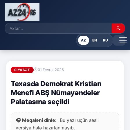
🔍
AZ
EN
RU
01.Fevral.2026
SIYASƏT
Texasda Demokrat Kristian
Menefi ABŞ Nümayəndələr
Palatasına seçildi
🎧 Məqaləni dinlə:
Bu yazı üçün səsli
versiya hələ hazırlanmayıb.