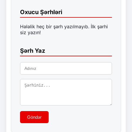
Oxucu Şərhləri
Hələlik heç bir şərh yazılmayıb. İlk şərhi
siz yazın!
Şərh Yaz
Göndər