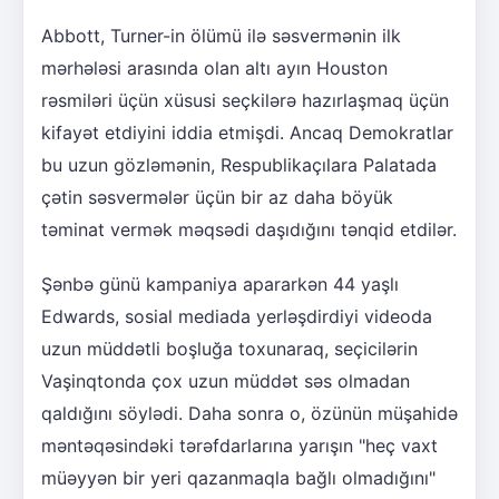
Abbott, Turner-in ölümü ilə səsvermənin ilk
mərhələsi arasında olan altı ayın Houston
rəsmiləri üçün xüsusi seçkilərə hazırlaşmaq üçün
kifayət etdiyini iddia etmişdi. Ancaq Demokratlar
bu uzun gözləmənin, Respublikaçılara Palatada
çətin səsvermələr üçün bir az daha böyük
təminat vermək məqsədi daşıdığını tənqid etdilər.
Şənbə günü kampaniya apararkən 44 yaşlı
Edwards, sosial mediada yerləşdirdiyi videoda
uzun müddətli boşluğa toxunaraq, seçicilərin
Vaşinqtonda çox uzun müddət səs olmadan
qaldığını söylədi. Daha sonra o, özünün müşahidə
məntəqəsindəki tərəfdarlarına yarışın "heç vaxt
müəyyən bir yeri qazanmaqla bağlı olmadığını"