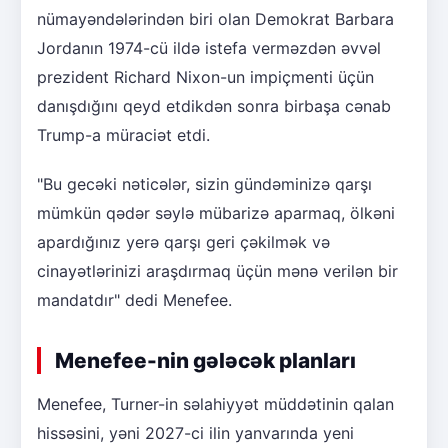
nümayəndələrindən biri olan Demokrat Barbara
Jordanın 1974-cü ildə istefa verməzdən əvvəl
prezident Richard Nixon-un impiçmenti üçün
danışdığını qeyd etdikdən sonra birbaşa cənab
Trump-a müraciət etdi.
"Bu gecəki nəticələr, sizin gündəminizə qarşı
mümkün qədər səylə mübarizə aparmaq, ölkəni
apardığınız yerə qarşı geri çəkilmək və
cinayətlərinizi araşdırmaq üçün mənə verilən bir
mandatdır" dedi Menefee.
Menefee-nin gələcək planları
Menefee, Turner-in səlahiyyət müddətinin qalan
hissəsini, yəni 2027-ci ilin yanvarında yeni