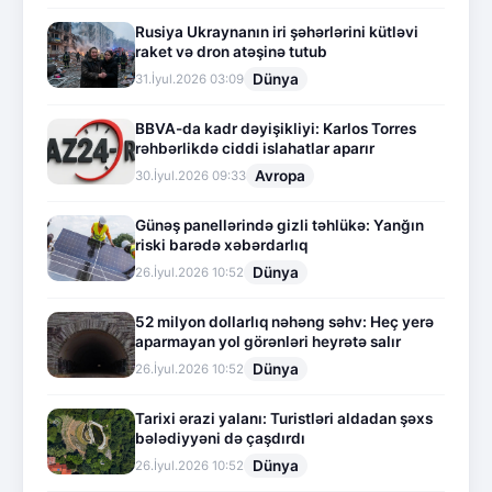
Rusiya Ukraynanın iri şəhərlərini kütləvi
raket və dron atəşinə tutub
Dünya
31.İyul.2026 03:09
BBVA-da kadr dəyişikliyi: Karlos Torres
rəhbərlikdə ciddi islahatlar aparır
Avropa
30.İyul.2026 09:33
Günəş panellərində gizli təhlükə: Yanğın
riski barədə xəbərdarlıq
Dünya
26.İyul.2026 10:52
52 milyon dollarlıq nəhəng səhv: Heç yerə
aparmayan yol görənləri heyrətə salır
Dünya
26.İyul.2026 10:52
Tarixi ərazi yalanı: Turistləri aldadan şəxs
bələdiyyəni də çaşdırdı
Dünya
26.İyul.2026 10:52