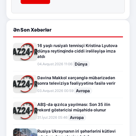
Ən Son Xəbərlər
16 yaşlı rusiyalı tennisçi Kristina Lyutova
dünya reytinqində ciddi irəliləyişə imza
atdı
Dünya
04.Avqust.2026 11:06
Davina Makkol xərçənglə mübarizədən
sonra televiziya fəaliyyətinə fasilə verir
Avropa
03.Avqust.2026 00:59
ABŞ-da qızılca yayılması: Son 35 ilin
rekord göstəricisi müşahidə olunur
Avropa
31.İyul.2026 05:46
Rusiya Ukraynanın iri şəhərlərini kütləvi