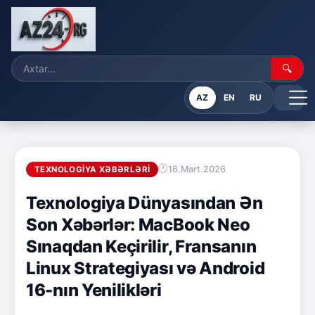
🔍
AZ
EN
RU
16.Mart.2026
TEXNOLOGIYA XƏBƏRLƏRI
Texnologiya Dünyasından Ən
Son Xəbərlər: MacBook Neo
Sınaqdan Keçirilir, Fransanın
Linux Strategiyası və Android
16-nın Yenilikləri