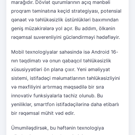
marağıdır. Dövlət qurumlarının açıq mənbəli
proqram təminatına keçid strategiyası, potensial
qənaət və təhlükəsizlik üstünlükləri baxımından
geniş müzakirələrə yol açır. Bu addım, ölkənin
rəqəmsal suverenliyini gücləndirməyi hədəfləyir.
Mobil texnologiyalar sahəsində isə Android 16-
nın təqdimatı və onun qabaqcıl təhlükəsizlik
xüsusiyyətləri ön plana çıxır. Yeni əməliyyat
sistemi, istifadəçi məlumatlarının təhlükəsizliyini
və məxfiliyini artırmaq məqsədilə bir sıra
innovativ funksiyalarla təchiz olunub. Bu
yeniliklər, smartfon istifadəçilərinə daha etibarlı
bir rəqəmsal mühit vəd edir.
Ümumiləşdirsək, bu həftənin texnologiya