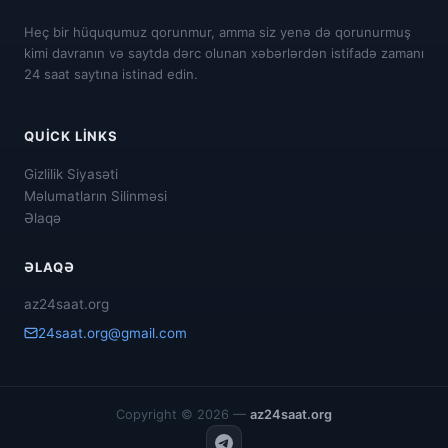
Heç bir hüququmuz qorunmur, amma siz yenə də qorunurmuş
kimi davranın və saytda dərc olunan xəbərlərdən istifadə zamanı
24 saat saytına istinad edin.
QUICK LINKS
Gizlilik Siyasəti
Məlumatların Silinməsi
Əlaqə
ƏLAQƏ
az24saat.org
24saat.org@gmail.com
Copyright © 2026 —
az24saat.org