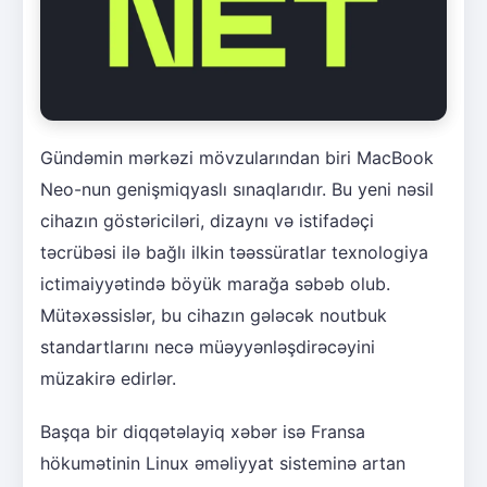
Gündəmin mərkəzi mövzularından biri MacBook
Neo-nun genişmiqyaslı sınaqlarıdır. Bu yeni nəsil
cihazın göstəriciləri, dizaynı və istifadəçi
təcrübəsi ilə bağlı ilkin təəssüratlar texnologiya
ictimaiyyətində böyük marağa səbəb olub.
Mütəxəssislər, bu cihazın gələcək noutbuk
standartlarını necə müəyyənləşdirəcəyini
müzakirə edirlər.
Başqa bir diqqətəlayiq xəbər isə Fransa
hökumətinin Linux əməliyyat sisteminə artan