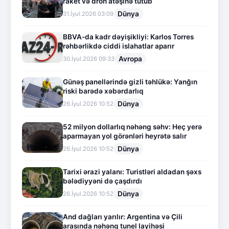
raket və dron atəşinə tutub
Dünya
31.İyul.2026 03:09
BBVA-da kadr dəyişikliyi: Karlos Torres
rəhbərlikdə ciddi islahatlar aparır
Avropa
30.İyul.2026 09:33
Günəş panellərində gizli təhlükə: Yanğın
riski barədə xəbərdarlıq
Dünya
26.İyul.2026 10:52
52 milyon dollarlıq nəhəng səhv: Heç yerə
aparmayan yol görənləri heyrətə salır
Dünya
26.İyul.2026 10:52
Tarixi ərazi yalanı: Turistləri aldadan şəxs
bələdiyyəni də çaşdırdı
Dünya
26.İyul.2026 10:52
And dağları yarılır: Argentina və Çili
arasında nəhəng tunel layihəsi