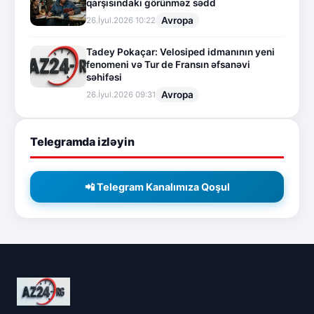
qarşısındakı görünməz sədd
Avropa
26.İyul.2026 10:22
Tadey Pokaçar: Velosiped idmanının yeni
fenomeni və Tur de Fransın əfsanəvi
səhifəsi
Avropa
26.İyul.2026 09:31
Telegramda izləyin
📲 Telegram Kanalımıza Qoşul