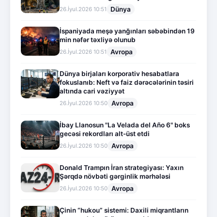
Dünya
26.İyul.2026 10:51
İspaniyada meşə yanğınları səbəbindən 19
min nəfər təxliyə olunub
Avropa
26.İyul.2026 10:51
Dünya birjaları korporativ hesabatlara
fokuslanıb: Neft və faiz dərəcələrinin təsiri
altında cari vəziyyət
Avropa
26.İyul.2026 10:50
İbay Llanosun "La Velada del Año 6" boks
gecəsi rekordları alt-üst etdi
Avropa
26.İyul.2026 10:50
Donald Trampın İran strategiyası: Yaxın
Şərqdə növbəti gərginlik mərhələsi
Avropa
26.İyul.2026 10:50
Çinin “hukou” sistemi: Daxili miqrantların