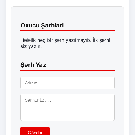
Oxucu Şərhləri
Hələlik heç bir şərh yazılmayıb. İlk şərhi
siz yazın!
Şərh Yaz
Göndər