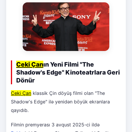
Ceki Çan
ın Yeni Filmi "The
Shadow's Edge" Kinoteatrlara Geri
Dönür
Ceki Çan
klassik Çin döyüş filmi olan "The
Shadow's Edge" ilə yenidən böyük ekranlara
qayıdıb.
Filmin premyerası 3 avqust 2025-ci ildə