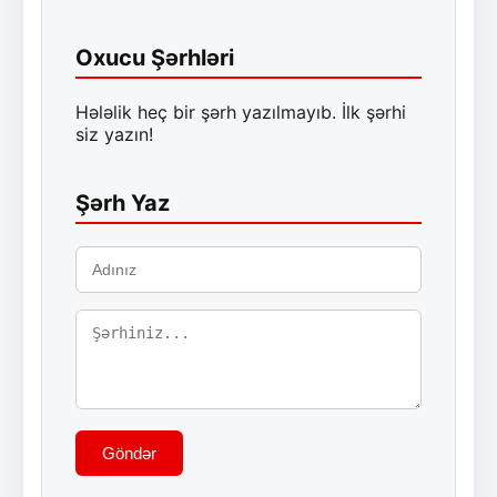
Oxucu Şərhləri
Hələlik heç bir şərh yazılmayıb. İlk şərhi
siz yazın!
Şərh Yaz
Göndər