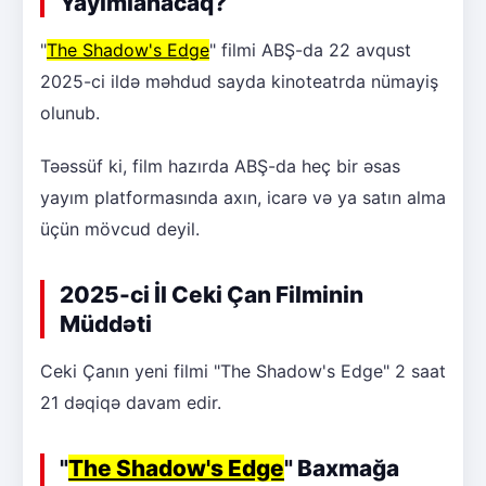
Yayımlanacaq?
"
The Shadow's Edge
" filmi ABŞ-da 22 avqust
2025-ci ildə məhdud sayda kinoteatrda nümayiş
olunub.
Təəssüf ki, film hazırda ABŞ-da heç bir əsas
yayım platformasında axın, icarə və ya satın alma
üçün mövcud deyil.
2025-ci İl Ceki Çan Filminin
Müddəti
Ceki Çanın yeni filmi "The Shadow's Edge" 2 saat
21 dəqiqə davam edir.
"
The Shadow's Edge
" Baxmağa