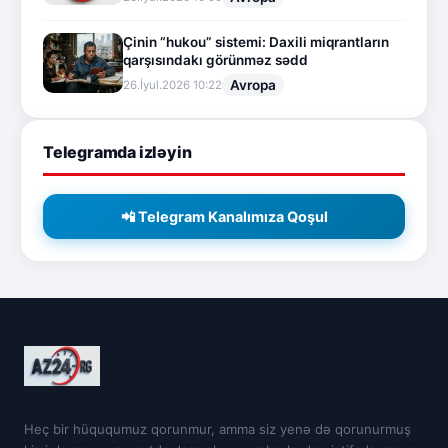
Çinin “hukou” sistemi: Daxili miqrantların
qarşısındakı görünməz sədd
Avropa
26.İyul.2026 10:22
Telegramda izləyin
📲 Telegram Kanalımıza Qoşul
Heç bir hüququmuz qorunmur, amma siz yenə də qorunurmuş