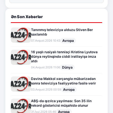
Ən Son Xəbərlər
Tanınmış televiziya ulduzu Stiven Ber
saxlanılıb
Avropa
07.Avqust.2026 10:43
16 yaşlı rusiyalı tennisçi Kristina Lyutova
dünya reytinqində ciddi irəliləyişə imza
atdı
Dünya
04.Avqust.2026 11:06
Davina Makkol xərçənglə mübarizədən
sonra televiziya fəaliyyətinə fasilə verir
Avropa
03.Avqust.2026 00:59
ABŞ-da qızılca yayılması: Son 35 ilin
rekord göstəricisi müşahidə olunur
Avropa
31.İyul.2026 05:46