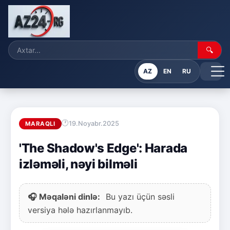
🔍
AZ
EN
RU
19.Noyabr.2025
MARAQLI
'The Shadow's Edge': Harada
izləməli, nəyi bilməli
🎧 Məqaləni dinlə:
Bu yazı üçün səsli
versiya hələ hazırlanmayıb.