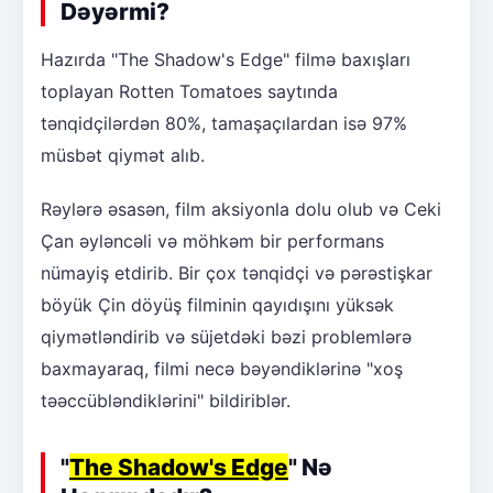
Dəyərmi?
Hazırda "The Shadow's Edge" filmə baxışları
toplayan Rotten Tomatoes saytında
tənqidçilərdən 80%, tamaşaçılardan isə 97%
müsbət qiymət alıb.
Rəylərə əsasən, film aksiyonla dolu olub və Ceki
Çan əyləncəli və möhkəm bir performans
nümayiş etdirib. Bir çox tənqidçi və pərəstişkar
böyük Çin döyüş filminin qayıdışını yüksək
qiymətləndirib və süjetdəki bəzi problemlərə
baxmayaraq, filmi necə bəyəndiklərinə "xoş
təəccübləndiklərini" bildiriblər.
"
The Shadow's Edge
" Nə