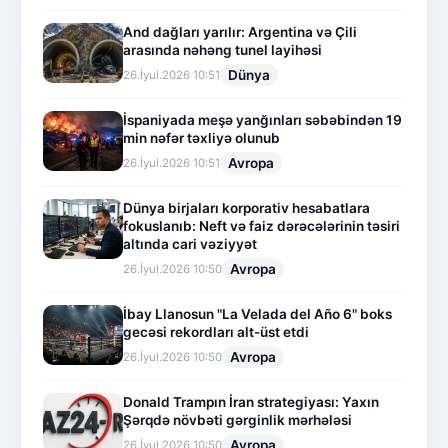
And dağları yarılır: Argentina və Çili
arasında nəhəng tunel layihəsi
Dünya
26.İyul.2026 10:51
İspaniyada meşə yanğınları səbəbindən 19
min nəfər təxliyə olunub
Avropa
26.İyul.2026 10:51
Dünya birjaları korporativ hesabatlara
fokuslanıb: Neft və faiz dərəcələrinin təsiri
altında cari vəziyyət
Avropa
26.İyul.2026 10:50
İbay Llanosun "La Velada del Año 6" boks
gecəsi rekordları alt-üst etdi
Avropa
26.İyul.2026 10:50
Donald Trampın İran strategiyası: Yaxın
Şərqdə növbəti gərginlik mərhələsi
Avropa
26.İyul.2026 10:50