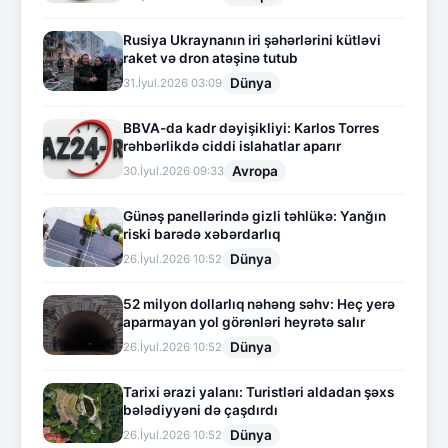
Rusiya Ukraynanın iri şəhərlərini kütləvi
raket və dron atəşinə tutub
Dünya
31.İyul.2026 03:09
BBVA-da kadr dəyişikliyi: Karlos Torres
rəhbərlikdə ciddi islahatlar aparır
Avropa
30.İyul.2026 09:33
Günəş panellərində gizli təhlükə: Yanğın
riski barədə xəbərdarlıq
Dünya
26.İyul.2026 10:52
52 milyon dollarlıq nəhəng səhv: Heç yerə
aparmayan yol görənləri heyrətə salır
Dünya
26.İyul.2026 10:52
Tarixi ərazi yalanı: Turistləri aldadan şəxs
bələdiyyəni də çaşdırdı
Dünya
26.İyul.2026 10:52