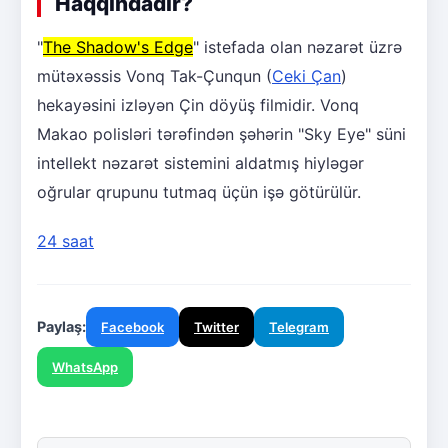
Haqqındadır?
"
The Shadow's Edge
" istefada olan nəzarət üzrə
mütəxəssis Vonq Tak-Çunqun (
Ceki Çan
)
hekayəsini izləyən Çin döyüş filmidir. Vonq
Makao polisləri tərəfindən şəhərin "Sky Eye" süni
intellekt nəzarət sistemini aldatmış hiyləgər
oğrular qrupunu tutmaq üçün işə götürülür.
24 saat
Paylaş:
Facebook
Twitter
Telegram
WhatsApp