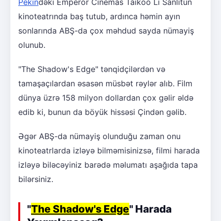
Pekin
dəki Emperor Cinemas Taikoo Li Sanlitun
kinoteatrında baş tutub, ardınca həmin ayın
sonlarında ABŞ-da çox məhdud sayda nümayiş
olunub.
"The Shadow's Edge" tənqidçilərdən və
tamaşaçılardan əsasən müsbət rəylər alıb. Film
dünya üzrə 158 milyon dollardan çox gəlir əldə
edib ki, bunun da böyük hissəsi Çindən gəlib.
Əgər ABŞ-da nümayiş olunduğu zaman onu
kinoteatrlarda izləyə bilməmisinizsə, filmi harada
izləyə biləcəyiniz barədə məlumatı aşağıda tapa
bilərsiniz.
"
The Shadow's Edge
" Harada