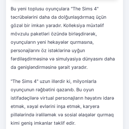
Bu yeni toplusu oyunçulara "The Sims 4"
təcrübələrini daha da dolğunlaşdırmaq üçün
gözəl bir imkan yaradır. Kolleksiya müxtəlif
mövzulu paketləri özündə birləşdirərək,
oyunçuların yeni hekayələr qurmasına,
personajlarını öz istəklərinə uyğun
fərdiləşdirməsinə və simulyasiya dünyasını daha
da genişləndirməsinə şərait yaradır.
"The Sims 4" uzun illərdir ki, milyonlarla
oyunçunun rəğbətini qazanıb. Bu oyun
istifadəçilərə virtual personajların həyatını idarə
etmək, xəyal evlərini inşa etmək, karyera
pillələrində irəliləmək və sosial əlaqələr qurmaq
kimi geniş imkanlar təklif edir.