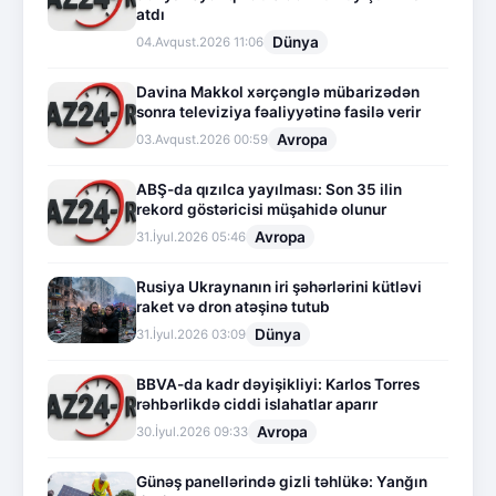
atdı
Dünya
04.Avqust.2026 11:06
Davina Makkol xərçənglə mübarizədən
sonra televiziya fəaliyyətinə fasilə verir
Avropa
03.Avqust.2026 00:59
ABŞ-da qızılca yayılması: Son 35 ilin
rekord göstəricisi müşahidə olunur
Avropa
31.İyul.2026 05:46
Rusiya Ukraynanın iri şəhərlərini kütləvi
raket və dron atəşinə tutub
Dünya
31.İyul.2026 03:09
BBVA-da kadr dəyişikliyi: Karlos Torres
rəhbərlikdə ciddi islahatlar aparır
Avropa
30.İyul.2026 09:33
Günəş panellərində gizli təhlükə: Yanğın