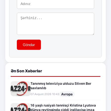
Göndər
Ən Son Xəbərlər
Tanınmış televiziya ulduzu Stiven Ber
saxlanılıb
Avropa
07.Avqust.2026 10:43
16 yaşlı rusiyalı tennisçi Kristina Lyutova
dünya reytinqində ciddi irəliləyişə imza