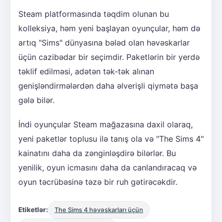
Steam platformasında təqdim olunan bu
kolleksiya, həm yeni başlayan oyunçular, həm də
artıq "Sims" dünyasına bələd olan həvəskarlar
üçün cazibədar bir seçimdir. Paketlərin bir yerdə
təklif edilməsi, adətən tək-tək alınan
genişləndirmələrdən daha əlverişli qiymətə başa
gələ bilər.
İndi oyunçular Steam mağazasına daxil olaraq,
yeni paketlər toplusu ilə tanış ola və "The Sims 4"
kainatını daha da zənginləşdirə bilərlər. Bu
yenilik, oyun icmasını daha da canlandıracaq və
oyun təcrübəsinə təzə bir ruh gətirəcəkdir.
Etiketlər:
The Sims 4 həvəskarları üçün