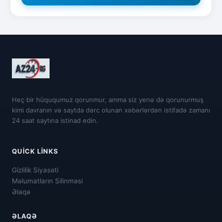
Heç bir hüququmuz qorunmur, amma siz yenə də qorunurmuş
kimi davranın və saytda dərc olunan xəbərlərdən istifadə zamanı
24 saat saytına istinad edin.
QUICK LINKS
Gizlilik Siyasəti
Məlumatların Silinməsi
Əlaqə
ƏLAQƏ