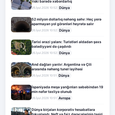
riski barədə xəbərdarlıq
Dünya
26.İyul.2026 10:52
52 milyon dollarlıq nəhəng səhv: Heç yerə
aparmayan yol görənləri heyrətə salır
Dünya
26.İyul.2026 10:52
Tarixi ərazi yalanı: Turistləri aldadan şəxs
bələdiyyəni də çaşdırdı
Dünya
26.İyul.2026 10:52
And dağları yarılır: Argentina və Çili
arasında nəhəng tunel layihəsi
Dünya
26.İyul.2026 10:51
İspaniyada meşə yanğınları səbəbindən 19
min nəfər təxliyə olunub
Avropa
26.İyul.2026 10:51
Dünya birjaları korporativ hesabatlara
fokuslanıb: Neft və faiz dərəcələrinin təsiri