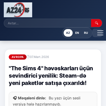
🔍
AZ
EN
RU
07.Mart.2026
AVROPA
"The Sims 4" həvəskarları üçün
sevindirici yenilik: Steam-də
yeni paketlər satışa çıxarıldı!
🎧 Məqaləni dinlə:
Bu yazı üçün səsli
versiya hələ hazırlanmayıb.