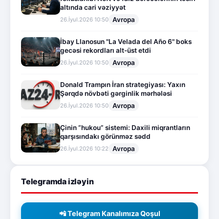
altında cari vəziyyət
Avropa
26.İyul.2026 10:50
İbay Llanosun "La Velada del Año 6" boks
gecəsi rekordları alt-üst etdi
Avropa
26.İyul.2026 10:50
Donald Trampın İran strategiyası: Yaxın
Şərqdə növbəti gərginlik mərhələsi
Avropa
26.İyul.2026 10:50
Çinin “hukou” sistemi: Daxili miqrantların
qarşısındakı görünməz sədd
Avropa
26.İyul.2026 10:22
Telegramda izləyin
📲 Telegram Kanalımıza Qoşul