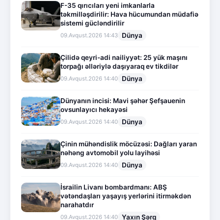
F-35 qırıcıları yeni imkanlarla
təkmilləşdirilir: Hava hücumundan müdafiə
sistemi gücləndirilir
Dünya
09.Avqust.2026 14:43
Çilidə qeyri-adi nailiyyət: 25 yük maşını
torpağı əlləriylə daşıyaraq ev tikdilər
Dünya
09.Avqust.2026 14:40
Dünyanın incisi: Mavi şəhər Şefşauenin
ovsunlayıcı hekayəsi
Dünya
09.Avqust.2026 14:40
Çinin mühəndislik möcüzəsi: Dağları yaran
nəhəng avtomobil yolu layihəsi
Dünya
09.Avqust.2026 14:40
İsrailin Livanı bombardmanı: ABŞ
vətəndaşları yaşayış yerlərini itirməkdən
narahatdır
Yaxın Şərq
09.Avqust.2026 14:40