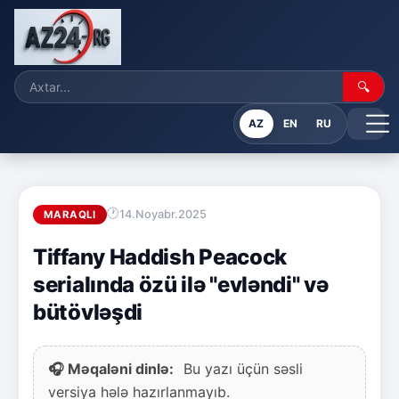
🔍
AZ
EN
RU
14.Noyabr.2025
MARAQLI
Tiffany Haddish Peacock
serialında özü ilə "evləndi" və
bütövləşdi
🎧 Məqaləni dinlə:
Bu yazı üçün səsli
versiya hələ hazırlanmayıb.