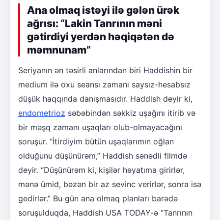
Ana olmaq istəyi ilə gələn ürək
ağrısı: “Lakin Tanrının məni
gətirdiyi yerdən həqiqətən də
məmnunam”
Seriyanın ən təsirli anlarından biri Haddishin bir
medium ilə oxu seansı zamanı saysız-hesabsız
düşük haqqında danışmasıdır. Haddish deyir ki,
endometrioz
səbəbindən səkkiz uşağını itirib və
bir məşq zamanı uşaqları olub-olmayacağını
soruşur. “İtirdiyim bütün uşaqlarımın oğlan
olduğunu düşünürəm,” Haddish sənədli filmdə
deyir. “Düşünürəm ki, kişilər həyatıma girirlər,
mənə ümid, bəzən bir az sevinc verirlər, sonra isə
gedirlər.” Bu gün ana olmaq planları barədə
soruşulduqda, Haddish USA TODAY-ə “Tanrının