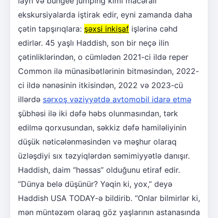
layn və bungee jumping kimi macəralı
ekskursiyalarda iştirak edir, eyni zamanda daha
çətin tapşırıqlara:
şəxsi inkişaf
işlərinə cəhd
edirlər. 45 yaşlı Haddish, son bir neçə ilin
çətinliklərindən, o cümlədən 2021-ci ildə reper
Common ilə münasibətlərinin bitməsindən, 2022-
ci ildə nənəsinin itkisindən, 2022 və 2023-cü
illərdə
sərxoş vəziyyətdə avtomobil idarə etmə
şübhəsi ilə iki dəfə həbs olunmasından, tərk
edilmə qorxusundan, səkkiz dəfə hamiləliyinin
düşük nəticələnməsindən və məşhur olaraq
üzləşdiyi sıx təzyiqlərdən səmimiyyətlə danışır.
Haddish, daim “həssas” olduğunu etiraf edir.
“Dünya belə düşünür? Yəqin ki, yox,” deyə
Haddish USA TODAY-ə bildirib. “Onlar bilmirlər ki,
mən müntəzəm olaraq göz yaşlarının astanasında