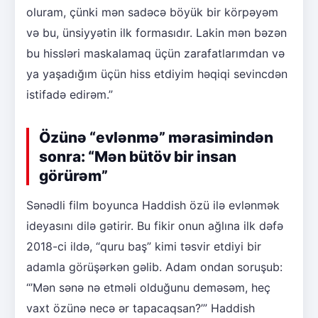
oluram, çünki mən sadəcə böyük bir körpəyəm
və bu, ünsiyyətin ilk formasıdır. Lakin mən bəzən
bu hissləri maskalamaq üçün zarafatlarımdan və
ya yaşadığım üçün hiss etdiyim həqiqi sevincdən
istifadə edirəm.”
Özünə “evlənmə” mərasimindən
sonra: “Mən bütöv bir insan
görürəm”
Sənədli film boyunca Haddish özü ilə evlənmək
ideyasını dilə gətirir. Bu fikir onun ağlına ilk dəfə
2018-ci ildə, “quru baş” kimi təsvir etdiyi bir
adamla görüşərkən gəlib. Adam ondan soruşub:
“’Mən sənə nə etməli olduğunu deməsəm, heç
vaxt özünə necə ər tapacaqsan?’” Haddish