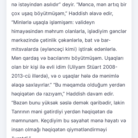
nə istəyindən asılıdır” deyir. “Məncə, mən artıq bir
çox uşaq böyütmüşəm,” Haddish əlavə edir,
“Minlərlə uşaqla işləmişəm: valideyn
himayəsindən məhrum olanlarla, işlədiyim gənclər
mərkəzində çətinlik çəkənlərlə, bat və bar-
mitsvalarda (əyləncəçi kimi) iştirak edənlərlə.
Mən qardaş və bacılarımı böyütmüşəm. Uşaqları
olan bir kişi ilə evli idim (Uilyam Stüart 2008-
2013-cü illərdə), və o uşaqlar hələ də mənimlə
əlaqə saxlayırlar.” “Bu məqamda olduğum yerdən
həqiqətən də razıyam,” Haddish davam edir.
“Bəzən bunu yüksək səslə demək qəribədir, lakin
Tanrının məni gətirdiyi yerdən həqiqətən də
məmnunam. Keçdiyim bu səyahət mənə həyatı və
insan olmağı həqiqətən qiymətləndirməyi