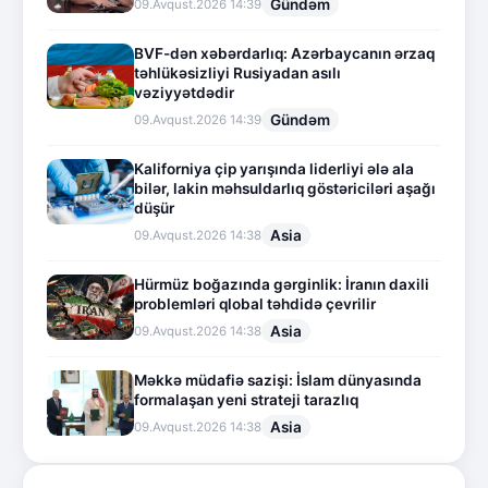
Gündəm
09.Avqust.2026 14:39
BVF-dən xəbərdarlıq: Azərbaycanın ərzaq
təhlükəsizliyi Rusiyadan asılı
vəziyyətdədir
Gündəm
09.Avqust.2026 14:39
Kaliforniya çip yarışında liderliyi ələ ala
bilər, lakin məhsuldarlıq göstəriciləri aşağı
düşür
Asia
09.Avqust.2026 14:38
Hürmüz boğazında gərginlik: İranın daxili
problemləri qlobal təhdidə çevrilir
Asia
09.Avqust.2026 14:38
Məkkə müdafiə sazişi: İslam dünyasında
formalaşan yeni strateji tarazlıq
Asia
09.Avqust.2026 14:38