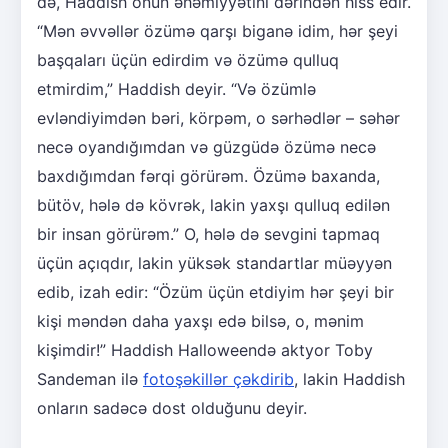
də, Haddish onun əhəmiyyətini dərindən hiss edir.
“Mən əvvəllər özümə qarşı biganə idim, hər şeyi
başqaları üçün edirdim və özümə qulluq
etmirdim,” Haddish deyir. “Və özümlə
evləndiyimdən bəri, körpəm, o sərhədlər – səhər
necə oyandığımdan və güzgüdə özümə necə
baxdığımdan fərqi görürəm. Özümə baxanda,
bütöv, hələ də kövrək, lakin yaxşı qulluq edilən
bir insan görürəm.” O, hələ də sevgini tapmaq
üçün açıqdır, lakin yüksək standartlar müəyyən
edib, izah edir: “Özüm üçün etdiyim hər şeyi bir
kişi məndən daha yaxşı edə bilsə, o, mənim
kişimdir!” Haddish Halloweendə aktyor Toby
Sandeman ilə
fotoşəkillər çəkdirib
, lakin Haddish
onların sadəcə dost olduğunu deyir.