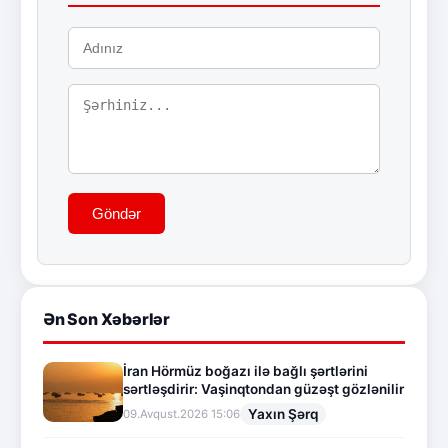
Göndər
Ən Son Xəbərlər
İran Hörmüz boğazı ilə bağlı şərtlərini
sərtləşdirir: Vaşinqtondan güzəşt gözlənilir
Yaxın Şərq
09.Avqust.2026 15:06