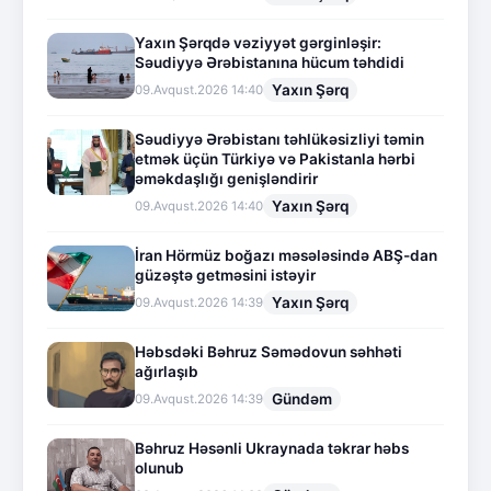
Yaxın Şərqdə vəziyyət gərginləşir:
Səudiyyə Ərəbistanına hücum təhdidi
Yaxın Şərq
09.Avqust.2026 14:40
Səudiyyə Ərəbistanı təhlükəsizliyi təmin
etmək üçün Türkiyə və Pakistanla hərbi
əməkdaşlığı genişləndirir
Yaxın Şərq
09.Avqust.2026 14:40
İran Hörmüz boğazı məsələsində ABŞ-dan
güzəştə getməsini istəyir
Yaxın Şərq
09.Avqust.2026 14:39
Həbsdəki Bəhruz Səmədovun səhhəti
ağırlaşıb
Gündəm
09.Avqust.2026 14:39
Bəhruz Həsənli Ukraynada təkrar həbs
olunub