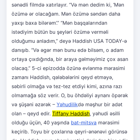
sənədli filmdə xatırlayır. “Və mən dedim ki, ‘Mən
özümə ər olacağam. Mən özümə səndən daha
yaxşı baxa bilərəm’.” “Mən başqalarından
istədiyim bütün bu şeyləri özümə verməli
olduğumu anladım,” deyə Haddish USA TODAY-ə
danışıb. “Və əgər mən bunu edə bilsəm, o adam
ortaya çıxdığında, bir araya gəlməyimiz çox asan
olacaq.” 5-ci epizodda özünə evlənmə mərasimi
zamanı Haddish, qələbələrini qeyd etməyə,
səbirli olmağa və tez-tez etdiyi kimi, azına razı
olmamağa söz verir. O, bu öhdəliyi aynanı öpərək
və şüşəni əzərək –
Yəhudilik
də məşhur bir adət
olan – qeyd edir.
Tiffany Haddish
, yəhudi əsilli
olduğu üçün, 40 yaşında
bat-mitsva
mərasimi
keçirib. Toyu bir çoxlarına qeyri-ənənəvi görünsə