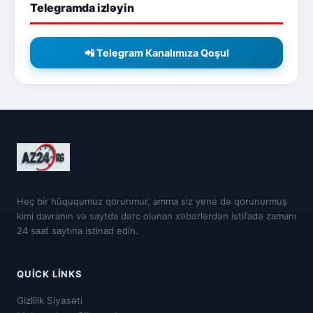
Telegramda izləyin
📲 Telegram Kanalımıza Qoşul
Heç bir hüququmuz qorunmur, amma siz yenə də qorunurmuş
kimi davranın və saytda dərc olunan xəbərlərdən istifadə zamanı
24 saat saytına istinad edin.
QUICK LINKS
Gizlilik Siyasəti