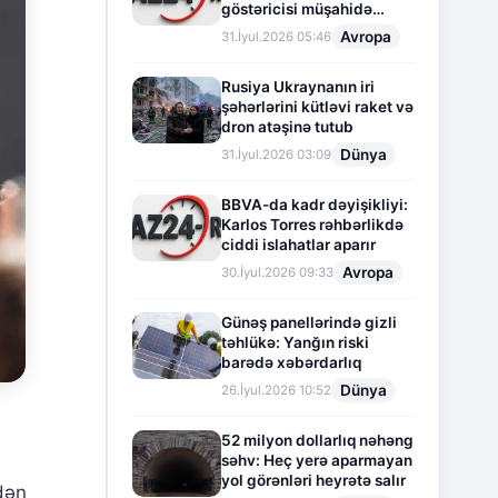
göstəricisi müşahidə
olunur
Avropa
31.İyul.2026 05:46
Rusiya Ukraynanın iri
şəhərlərini kütləvi raket və
dron atəşinə tutub
Dünya
31.İyul.2026 03:09
BBVA-da kadr dəyişikliyi:
Karlos Torres rəhbərlikdə
ciddi islahatlar aparır
Avropa
30.İyul.2026 09:33
Günəş panellərində gizli
təhlükə: Yanğın riski
barədə xəbərdarlıq
Dünya
26.İyul.2026 10:52
52 milyon dollarlıq nəhəng
səhv: Heç yerə aparmayan
yol görənləri heyrətə salır
dən