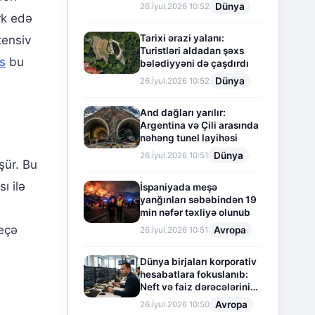
Dünya
26.İyul.2026 10:52
rk edə
Tarixi ərazi yalanı:
tensiv
Turistləri aldadan şəxs
s
bu
bələdiyyəni də çaşdırdı
Dünya
26.İyul.2026 10:52
And dağları yarılır:
Argentina və Çili arasında
nəhəng tunel layihəsi
Dünya
26.İyul.2026 10:51
şür. Bu
ı ilə
İspaniyada meşə
yanğınları səbəbindən 19
min nəfər təxliyə olunub
neçə
Avropa
26.İyul.2026 10:51
Dünya birjaları korporativ
hesabatlara fokuslanıb:
Neft və faiz dərəcələrinin
təsiri altında cari vəziyyət
Avropa
26.İyul.2026 10:50