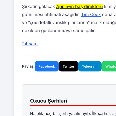
Şirkətin gələcək
Apple-ın baş direktoru
kimliy
gətirilməsi ehtimalı aşağıdır.
Tim Cook
daha əv
və “çox detallı varislik planlarına” malik oldu
daxildən gücləndirməyə sadiq qalır.
24 saat
Paylaş:
Facebook
Twitter
Telegram
What
Oxucu Şərhləri
Hələlik heç bir şərh yazılmayıb. İlk şərhi siz 