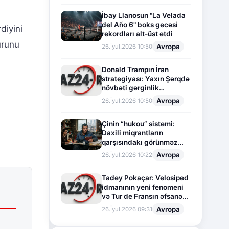
İbay Llanosun "La Velada
del Año 6" boks gecəsi
diyini
rekordları alt-üst etdi
urunu
Avropa
26.İyul.2026 10:50
Donald Trampın İran
strategiyası: Yaxın Şərqdə
növbəti gərginlik
mərhələsi
Avropa
26.İyul.2026 10:50
Çinin “hukou” sistemi:
Daxili miqrantların
qarşısındakı görünməz
sədd
Avropa
26.İyul.2026 10:22
Tadey Pokaçar: Velosiped
idmanının yeni fenomeni
və Tur de Fransın əfsanəvi
səhifəsi
Avropa
26.İyul.2026 09:31