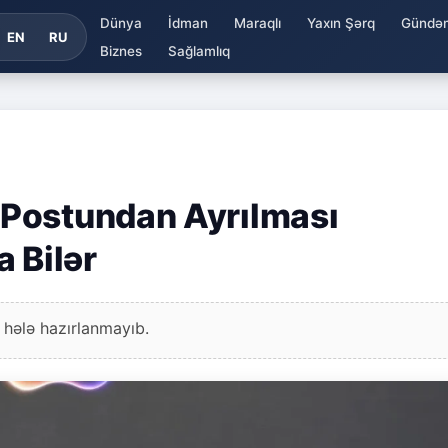
Dünya
İdman
Maraqlı
Yaxın Şərq
Gündə
EN
RU
Biznes
Sağlamlıq
Postundan Ayrılması
 Bilər
 hələ hazırlanmayıb.