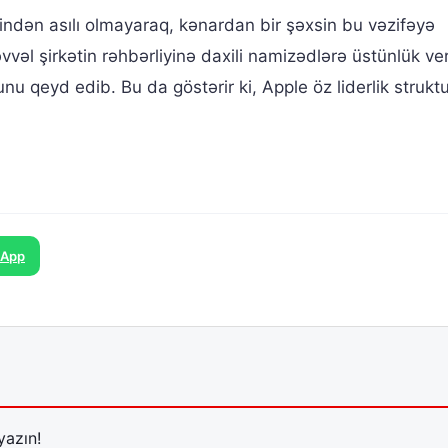
indən asılı olmayaraq, kənardan bir şəxsin bu vəzifəyə
vəl şirkətin rəhbərliyinə daxili namizədlərə üstünlük ver
ğunu qeyd edib. Bu da göstərir ki, Apple öz liderlik strukt
sApp
yazın!