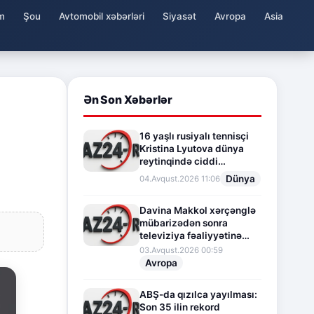
m
Şou
Avtomobil xəbərləri
Siyasət
Avropa
Asia
Ən Son Xəbərlər
16 yaşlı rusiyalı tennisçi
Kristina Lyutova dünya
reytinqində ciddi
irəliləyişə imza atdı
Dünya
04.Avqust.2026 11:06
Davina Makkol xərçənglə
mübarizədən sonra
televiziya fəaliyyətinə
fasilə verir
03.Avqust.2026 00:59
Avropa
ABŞ-da qızılca yayılması:
Son 35 ilin rekord