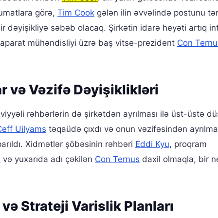
lumatlara görə,
Tim Cook
gələn ilin əvvəlində postunu tə
r dəyişikliyə səbəb olacaq. Şirkətin idarə heyəti artıq in
da aparat mühəndisliyi üzrə baş vitse-prezident
Con Ternu
r və Vəzifə Dəyişiklikləri
viyyəli rəhbərlərin də şirkətdən ayrılması ilə üst-üstə dü
Ceff Uilyams
təqaüdə çıxdı və onun vəzifəsindən ayrılmas
parıldı. Xidmətlər şöbəsinin rəhbəri
Eddi Kyu
, proqram
i
və yuxarıda adı çəkilən
Con Ternus
daxil olmaqla, bir 
ə Strateji Varislik Planları