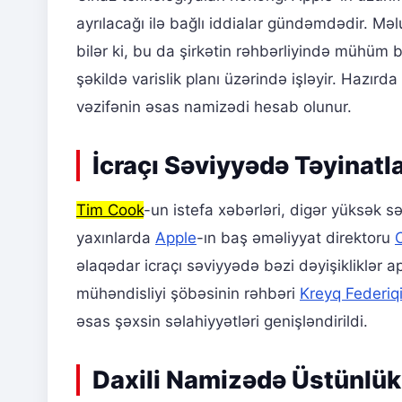
ayrılacağı ilə bağlı iddialar gündəmdədir. Mə
bilər ki, bu da şirkətin rəhbərliyində mühüm bi
şəkildə varislik planı üzərində işləyir. Hazır
vəzifənin əsas namizədi hesab olunur.
İcraçı Səviyyədə Təyinatla
Tim Cook
-un istefa xəbərləri, digər yüksək sə
yaxınlarda
Apple
-ın baş əməliyyat direktoru
əlaqədar icraçı səviyyədə bəzi dəyişikliklər a
mühəndisliyi şöbəsinin rəhbəri
Kreyq Federiq
əsas şəxsin səlahiyyətləri genişləndirildi.
Daxili Namizədə Üstünlük v