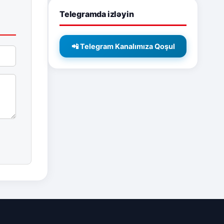
Telegramda izləyin
📲 Telegram Kanalımıza Qoşul