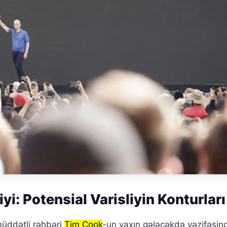
yi: Potensial Varisliyin Konturları
müddətli rəhbəri
Tim Cook
-un yaxın gələcəkdə vəzifəsin