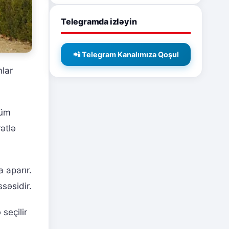
Telegramda izləyin
📲 Telegram Kanalımıza Qoşul
nlar
hüm
rətlə
a aparır.
səsidir.
seçilir