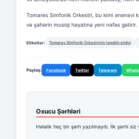
Tomares Simfonik Orkestri, bu kimi ənənəvi k
və şəhərin musiqi həyatına yeni nəfəs gətirir.
Etiketlər:
Tomares Simfonik Orkestrinin təqdim etdiyi
Paylaş:
Facebook
Twitter
Telegram
What
Oxucu Şərhləri
Hələlik heç bir şərh yazılmayıb. İlk şərhi siz 