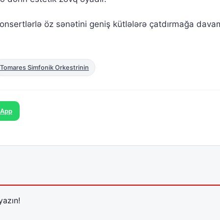
onsertlərlə öz sənətini geniş kütlələrə çatdırmağa dava
Tomares Simfonik Orkestrinin
sApp
yazın!