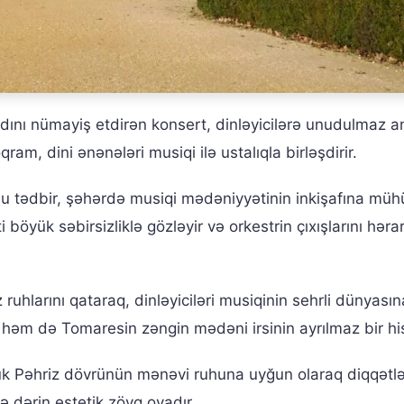
adını nümayiş etdirən konsert, dinləyicilərə unudulmaz a
am, dini ənənələri musiqi ilə ustalıqla birləşdirir.
 bu tədbir, şəhərdə musiqi mədəniyyətinin inkişafına mü
i böyük səbirsizliklə gözləyir və orkestrin çıxışlarını həra
z ruhlarını qataraq, dinləyiciləri musiqinin sehrli dünyasın
 həm də Tomaresin zəngin mədəni irsinin ayrılmaz bir his
ük Pəhriz dövrünün mənəvi ruhuna uyğun olaraq diqqətlə 
 dərin estetik zövq oyadır.