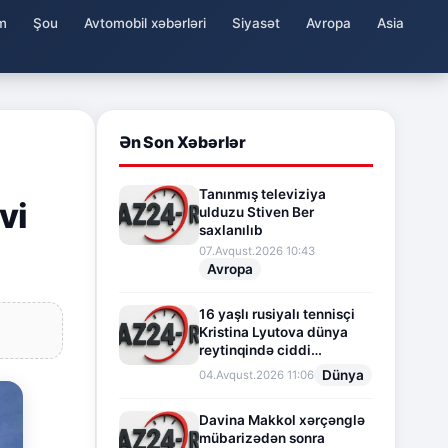
m
Şou
Avtomobil xəbərləri
Siyasət
Avropa
Asia
Ən Son Xəbərlər
Tanınmış televiziya
vi
ulduzu Stiven Ber
saxlanılıb
07.Avqust.2026 10:43
Avropa
16 yaşlı rusiyalı tennisçi
Kristina Lyutova dünya
reytinqində ciddi
irəliləyişə imza atdı
Dünya
04.Avqust.2026 11:06
Davina Makkol xərçənglə
mübarizədən sonra