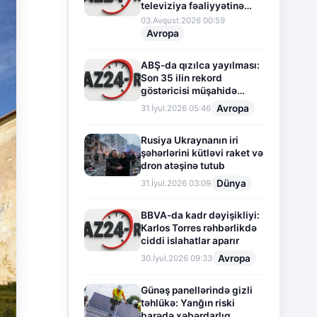
televiziya fəaliyyətinə
fasilə verir
03.Avqust.2026 00:59
Avropa
ABŞ-da qızılca yayılması:
Son 35 ilin rekord
göstəricisi müşahidə
olunur
Avropa
31.İyul.2026 05:46
Rusiya Ukraynanın iri
şəhərlərini kütləvi raket və
dron atəşinə tutub
Dünya
31.İyul.2026 03:09
BBVA-da kadr dəyişikliyi:
Karlos Torres rəhbərlikdə
ciddi islahatlar aparır
Avropa
30.İyul.2026 09:33
Günəş panellərində gizli
təhlükə: Yanğın riski
barədə xəbərdarlıq