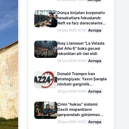
Dünya birjaları korporativ
hesabatlara fokuslanıb:
Neft və faiz dərəcələrinin
təsiri altında cari vəziyyət
Avropa
26.İyul.2026 10:50
İbay Llanosun "La Velada
del Año 6" boks gecəsi
rekordları alt-üst etdi
Avropa
26.İyul.2026 10:50
Donald Trampın İran
strategiyası: Yaxın Şərqdə
növbəti gərginlik
mərhələsi
Avropa
26.İyul.2026 10:50
Çinin “hukou” sistemi:
Daxili miqrantların
qarşısındakı görünməz
sədd
Avropa
26.İyul.2026 10:22