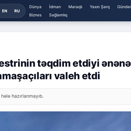
Dünya
İdman
Maraqlı
Yaxın Şərq
Gündə
EN
RU
Biznes
Sağlamlıq
strinin təqdim etdiyi ənənə
amaşaçıları valeh etdi
 hələ hazırlanmayıb.