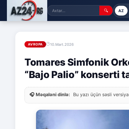
🔍
AZ
10.Mart.2026
AVROPA
Tomares Simfonik Orke
“Bajo Palio” konserti t
🎧 Məqaləni dinlə:
Bu yazı üçün səsli versiya