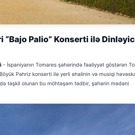
“Bajo Palio” Konserti ilə Dinləyici
i
- İspaniyanın Tomares şəhərində fəaliyyət göstərən T
Böyük Pəhriz konserti ilə yerli əhalinin və musiqi həvəska
ndə təşkil olunan bu möhtəşəm tədbir, şəhərin mədəni