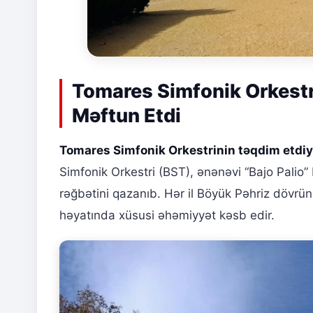
Tomares Simfonik Orkestri 
Məftun Etdi
Tomares Simfonik Orkestrinin təqdim etdiy
Simfonik Orkestri (BST), ənənəvi “Bajo Palio” 
rəğbətini qazanıb. Hər il Böyük Pəhriz dövrü
həyatında xüsusi əhəmiyyət kəsb edir.