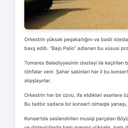
Orkestrin yüksək peşəkarlığını və bədii isted
bəxş edib. “Bajo Palio” adlanan bu xüsusi proqr
Tomares Bələdiyyəsinin dəstəyi ilə keçirilən
töhfələr verir. Şəhər sakinləri hər il bu konsert
alqışlayırlar.
Orkestrin hər bir üzvü, ifa etdikləri əsərlərə ö
Bu tədbir sadəcə bir konsert olmaqla yanaşı,
Konsertdə səsləndirilən musiqi parçaları Böy
və dinləyicilərdə həm mənəvi yüksəliş, həm də