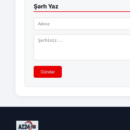
Şərh Yaz
Göndər