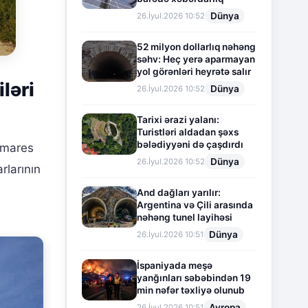
Dünya
26.İyul.2026 10:52
52 milyon dollarlıq nəhəng
səhv: Heç yerə aparmayan
yol görənləri heyrətə salır
ləri
Dünya
26.İyul.2026 10:52
Tarixi ərazi yalanı:
Turistləri aldadan şəxs
bələdiyyəni də çaşdırdı
omares
Dünya
26.İyul.2026 10:52
rlarının
And dağları yarılır:
Argentina və Çili arasında
nəhəng tunel layihəsi
Dünya
26.İyul.2026 10:51
İspaniyada meşə
yanğınları səbəbindən 19
min nəfər təxliyə olunub
Avropa
26.İyul.2026 10:51