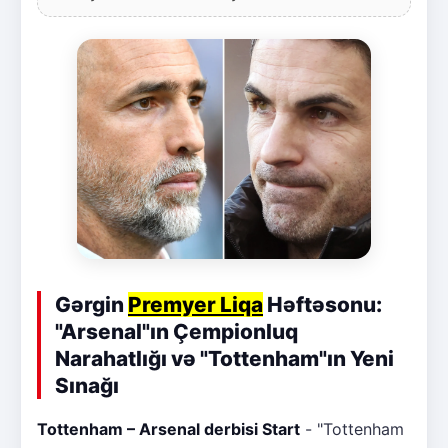
Gərgin
Premyer Liqa
Həftəsonu:
"Arsenal"ın Çempionluq
Narahatlığı və "Tottenham"ın Yeni
Sınağı
Tottenham – Arsenal derbisi Start
- "Tottenham