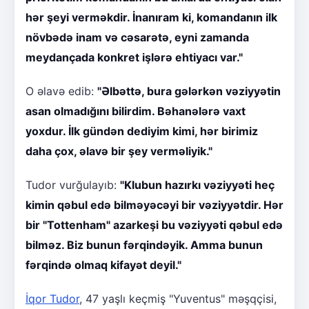
hər şeyi verməkdir. İnanıram ki, komandanın ilk
növbədə inam və cəsarətə, eyni zamanda
meydançada konkret işlərə ehtiyacı var."
O əlavə edib:
"Əlbəttə, bura gələrkən vəziyyətin
asan olmadığını bilirdim. Bəhanələrə vaxt
yoxdur. İlk gündən dediyim kimi, hər birimiz
daha çox, əlavə bir şey verməliyik."
Tudor vurğulayıb:
"Klubun hazırkı vəziyyəti heç
kimin qəbul edə bilməyəcəyi bir vəziyyətdir. Hər
bir "Tottenham" azarkeşi bu vəziyyəti qəbul edə
bilməz. Biz bunun fərqindəyik. Amma bunun
fərqində olmaq kifayət deyil."
İqor Tudor
, 47 yaşlı keçmiş "Yuventus" məşqçisi,