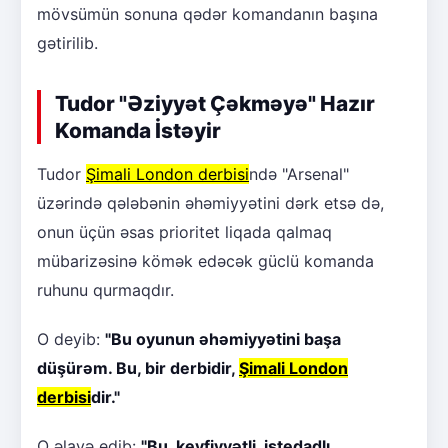
mövsümün sonuna qədər komandanın başına
gətirilib.
Tudor "Əziyyət Çəkməyə" Hazır
Komanda İstəyir
Tudor
Şimali London derbisi
ndə "Arsenal"
üzərində qələbənin əhəmiyyətini dərk etsə də,
onun üçün əsas prioritet liqada qalmaq
mübarizəsinə kömək edəcək güclü komanda
ruhunu qurmaqdır.
O deyib:
"Bu oyunun əhəmiyyətini başa
düşürəm. Bu, bir derbidir,
Şimali London
derbisi
dir."
O əlavə edib:
"Bu, keyfiyyətli, istedadlı