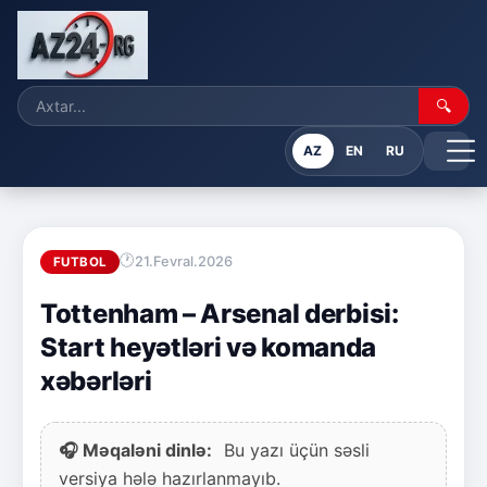
🔍
AZ
EN
RU
21.Fevral.2026
FUTBOL
Tottenham – Arsenal derbisi:
Start heyətləri və komanda
xəbərləri
🎧 Məqaləni dinlə:
Bu yazı üçün səsli
versiya hələ hazırlanmayıb.