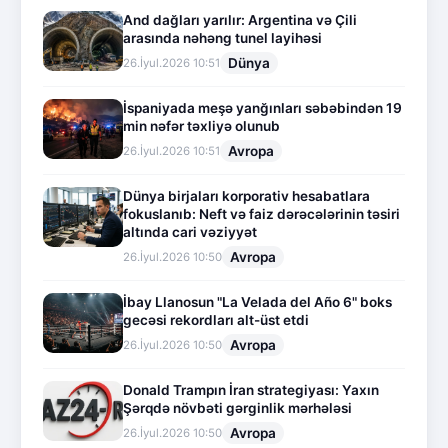
And dağları yarılır: Argentina və Çili
arasında nəhəng tunel layihəsi
Dünya
26.İyul.2026 10:51
İspaniyada meşə yanğınları səbəbindən 19
min nəfər təxliyə olunub
Avropa
26.İyul.2026 10:51
Dünya birjaları korporativ hesabatlara
fokuslanıb: Neft və faiz dərəcələrinin təsiri
altında cari vəziyyət
Avropa
26.İyul.2026 10:50
İbay Llanosun "La Velada del Año 6" boks
gecəsi rekordları alt-üst etdi
Avropa
26.İyul.2026 10:50
Donald Trampın İran strategiyası: Yaxın
Şərqdə növbəti gərginlik mərhələsi
Avropa
26.İyul.2026 10:50