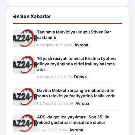
Ən Son Xəbərlər
Tanınmış televiziya ulduzu Stiven Ber
saxlanılıb
Avropa
07.Avqust.2026 10:43
16 yaşlı rusiyalı tennisçi Kristina Lyutova
dünya reytinqində ciddi irəliləyişə imza
atdı
Dünya
04.Avqust.2026 11:06
Davina Makkol xərçənglə mübarizədən
sonra televiziya fəaliyyətinə fasilə verir
Avropa
03.Avqust.2026 00:59
ABŞ-da qızılca yayılması: Son 35 ilin
rekord göstəricisi müşahidə olunur
Avropa
31.İyul.2026 05:46