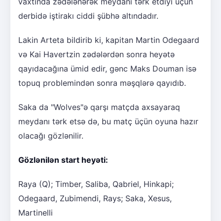
vaxtında zədələnərək meydanı tərk etdiyi üçün
derbidə iştirakı ciddi şübhə altındadır.
Lakin Arteta bildirib ki, kapitan Martin Odegaard
və Kai Havertzin zədələrdən sonra heyətə
qayıdacağına ümid edir, gənc Maks Douman isə
topuq problemindən sonra məşqlərə qayıdıb.
Saka da "Wolves"ə qarşı matçda axsayaraq
meydanı tərk etsə də, bu matç üçün oyuna hazır
olacağı gözlənilir.
Gözlənilən start heyəti:
Raya (Q); Timber, Saliba, Qabriel, Hinkapi;
Odegaard, Zubimendi, Rays; Saka, Xesus,
Martinelli