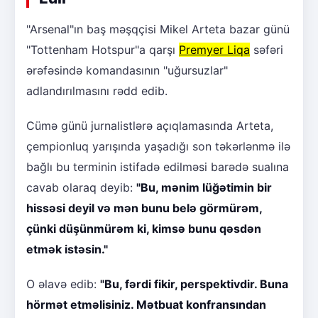
"Arsenal"ın baş məşqçisi Mikel Arteta bazar günü
"Tottenham Hotspur"a qarşı
Premyer Liqa
səfəri
ərəfəsində komandasının "uğursuzlar"
adlandırılmasını rədd edib.
Cümə günü jurnalistlərə açıqlamasında Arteta,
çempionluq yarışında yaşadığı son təkərlənmə ilə
bağlı bu terminin istifadə edilməsi barədə sualına
cavab olaraq deyib:
"Bu, mənim lüğətimin bir
hissəsi deyil və mən bunu belə görmürəm,
çünki düşünmürəm ki, kimsə bunu qəsdən
etmək istəsin."
O əlavə edib:
"Bu, fərdi fikir, perspektivdir. Buna
hörmət etməlisiniz. Mətbuat konfransından