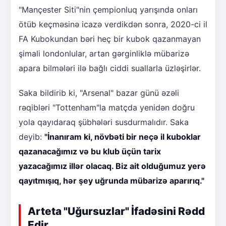
"Mançester Siti"nin çempionluq yarışında onları
ötüb keçməsinə icazə verdikdən sonra, 2020-ci il
FA Kubokundan bəri heç bir kubok qazanmayan
şimali londonlular, artan gərginliklə mübarizə
apara bilmələri ilə bağlı ciddi suallarla üzləşirlər.
Saka bildirib ki, "Arsenal" bazar günü əzəli
rəqibləri "Tottenham"la matçda yenidən doğru
yola qayıdaraq şübhələri susdurmalıdır. Saka
deyib:
"İnanıram ki, növbəti bir neçə il kuboklar
qazanacağımız və bu klub üçün tarix
yazacağımız illər olacaq. Biz ait olduğumuz yerə
qayıtmışıq, hər şey uğrunda mübarizə aparırıq."
Arteta "Uğursuzlar" İfadəsini Rədd
Edir