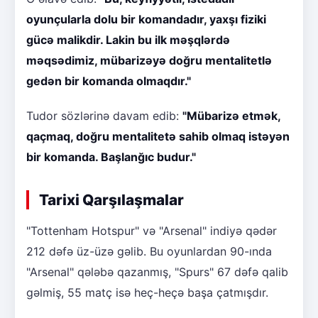
oyunçularla dolu bir komandadır, yaxşı fiziki
gücə malikdir. Lakin bu ilk məşqlərdə
məqsədimiz, mübarizəyə doğru mentalitetlə
gedən bir komanda olmaqdır."
Tudor sözlərinə davam edib:
"Mübarizə etmək,
qaçmaq, doğru mentalitetə sahib olmaq istəyən
bir komanda. Başlanğıc budur."
Tarixi Qarşılaşmalar
"Tottenham Hotspur" və "Arsenal" indiyə qədər
212 dəfə üz-üzə gəlib. Bu oyunlardan 90-ında
"Arsenal" qələbə qazanmış, "Spurs" 67 dəfə qalib
gəlmiş, 55 matç isə heç-heçə başa çatmışdır.