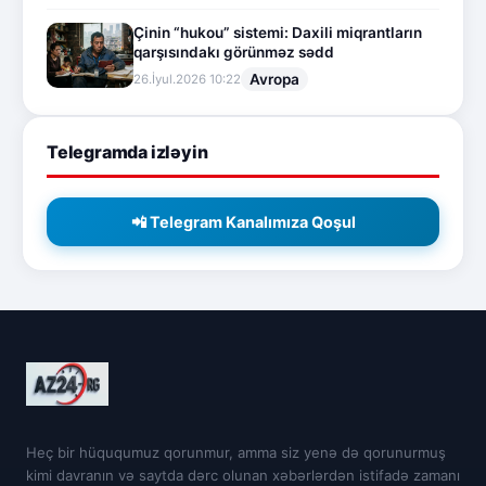
Çinin “hukou” sistemi: Daxili miqrantların
qarşısındakı görünməz sədd
Avropa
26.İyul.2026 10:22
Telegramda izləyin
📲 Telegram Kanalımıza Qoşul
Heç bir hüququmuz qorunmur, amma siz yenə də qorunurmuş
kimi davranın və saytda dərc olunan xəbərlərdən istifadə zamanı