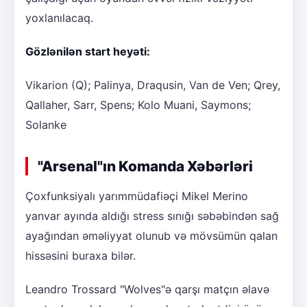
yoxlanılacaq.
Gözlənilən start heyəti:
Vikarion (Q); Palinya, Draqusin, Van de Ven; Qrey,
Qallaher, Sarr, Spens; Kolo Muani, Saymons;
Solanke
"Arsenal"ın Komanda Xəbərləri
Çoxfunksiyalı yarımmüdafiəçi Mikel Merino
yanvar ayında aldığı stress sınığı səbəbindən sağ
ayağından əməliyyat olunub və mövsümün qalan
hissəsini buraxa bilər.
Leandro Trossard "Wolves"ə qarşı matçın əlavə