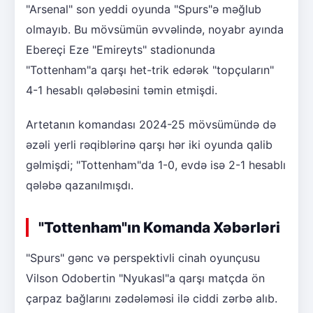
"Arsenal" son yeddi oyunda "Spurs"ə məğlub
olmayıb. Bu mövsümün əvvəlində, noyabr ayında
Ebereçi Eze "Emireyts" stadionunda
"Tottenham"a qarşı het-trik edərək "topçuların"
4-1 hesablı qələbəsini təmin etmişdi.
Artetanın komandası 2024-25 mövsümündə də
əzəli yerli rəqiblərinə qarşı hər iki oyunda qalib
gəlmişdi; "Tottenham"da 1-0, evdə isə 2-1 hesablı
qələbə qazanılmışdı.
"Tottenham"ın Komanda Xəbərləri
"Spurs" gənc və perspektivli cinah oyunçusu
Vilson Odobertin "Nyukasl"a qarşı matçda ön
çarpaz bağlarını zədələməsi ilə ciddi zərbə alıb.