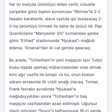
hər iki matçda üstünlüyü əldən verib; xüsusilə
çərşənbə günü liqanın sonuncusu "Wolves"lə 2-2
hesablı bərabərlik, əlavə vaxtda qol buraxaraq 2-
0-lıq üstünlüyü itirməsi ilə daha da üzücü idi. Pep
Qvardiolanın "Mançester Siti" komandası şənbə
günü "Etihad" stadionunda "Nyukasl"ı məğlub
edərsə, "Arsenal"dan iki xal geridə qalacaq.
Bu arada, "Tottenham"ın yeni məşqçisi İqor Tudor
klubu liqada qalmaq mübarizəsindən xilas etmək
kimi ağır vəzifə ilə üzləşir və bu, onun klubun
sükanı arxasında ilk ciddi sınağı olacaq. Tomas
Frank fevralın əvvəlində "Nyukasl"a
məğlubiyyətdən sonra "Tottenham"ın baş
məşqçisi vəzifəsindən azad edilmişdi. Uğursuz
daxili mövsüm "Spurs"ü həftəsonuna 16-cı yerdə