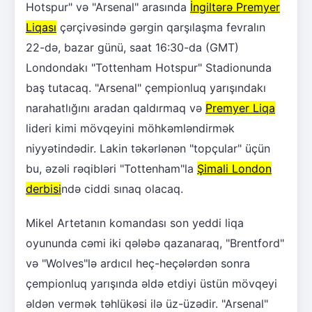
Hotspur" və "Arsenal" arasında
İngiltərə Premyer
Liqası
çərçivəsində gərgin qarşılaşma fevralın
22-də, bazar günü, saat 16:30-da (GMT)
Londondakı "Tottenham Hotspur" Stadionunda
baş tutacaq. "Arsenal" çempionluq yarışındakı
narahatlığını aradan qaldırmaq və
Premyer Liqa
lideri kimi mövqeyini möhkəmləndirmək
niyyətindədir. Lakin təkərlənən "topçular" üçün
bu, əzəli rəqibləri "Tottenham"la
Şimali London
derbisi
ndə ciddi sınaq olacaq.
Mikel Artetanın komandası son yeddi liqa
oyununda cəmi iki qələbə qazanaraq, "Brentford"
və "Wolves"lə ardıcıl heç-heçələrdən sonra
çempionluq yarışında əldə etdiyi üstün mövqeyi
əldən vermək təhlükəsi ilə üz-üzədir. "Arsenal"