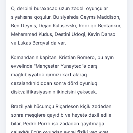
O, derbini buraxacaq uzun zədəli oyunçular
siyahısına qoşulur. Bu siyahıda Ceyms Maddison,
Ben Deyvis, Dejan Kulusevski, Rodriqo Bentankur,
Məhəmməd Kudus, Destini Udoqi, Kevin Danso
və Lukas Berqval da var.
Komandanın kapitanı Kristian Romero, bu ayın
əvvəlində "Mançester Yunayted"ə qarşı
məğlubiyyətdə qırmızı kart alaraq
cəzalandırıldıqdan sonra dörd oyunluq
diskvalifikasiyasının ikincisini çəkəcək.
Braziliyalı hücumçu Riçarleson kiçik zədədən
sonra məşqlərə qayıdıb və heyətə daxil edilə
bilər, Pedro Porro isə zədədən qayıtmağa
çalışdığı üçün oyundan əvvəl fiziki vəziyyəti