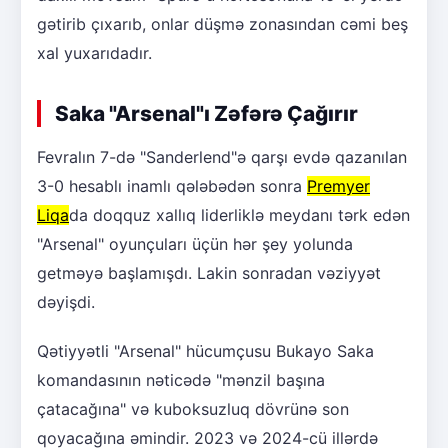
gətirib çıxarıb, onlar düşmə zonasından cəmi beş
xal yuxarıdadır.
Saka "Arsenal"ı Zəfərə Çağırır
Fevralın 7-də "Sanderlend"ə qarşı evdə qazanılan
3-0 hesablı inamlı qələbədən sonra
Premyer
Liqa
da doqquz xallıq liderliklə meydanı tərk edən
"Arsenal" oyunçuları üçün hər şey yolunda
getməyə başlamışdı. Lakin sonradan vəziyyət
dəyişdi.
Qətiyyətli "Arsenal" hücumçusu Bukayo Saka
komandasının nəticədə "mənzil başına
çatacağına" və kuboksuzluq dövrünə son
qoyacağına əmindir. 2023 və 2024-cü illərdə