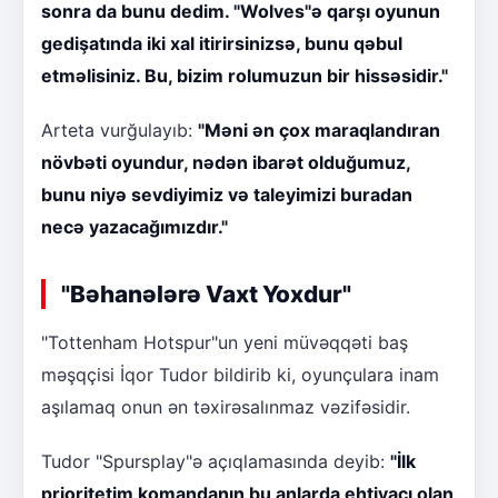
sonra da bunu dedim. "Wolves"ə qarşı oyunun
gedişatında iki xal itirirsinizsə, bunu qəbul
etməlisiniz. Bu, bizim rolumuzun bir hissəsidir."
Arteta vurğulayıb:
"Məni ən çox maraqlandıran
növbəti oyundur, nədən ibarət olduğumuz,
bunu niyə sevdiyimiz və taleyimizi buradan
necə yazacağımızdır."
"Bəhanələrə Vaxt Yoxdur"
"Tottenham Hotspur"un yeni müvəqqəti baş
məşqçisi İqor Tudor bildirib ki, oyunçulara inam
aşılamaq onun ən təxirəsalınmaz vəzifəsidir.
Tudor "Spursplay"ə açıqlamasında deyib:
"İlk
prioritetim komandanın bu anlarda ehtiyacı olan