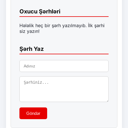
Oxucu Şərhləri
Hələlik heç bir şərh yazılmayıb. İlk şərhi
siz yazın!
Şərh Yaz
Göndər