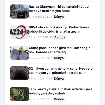
Rusiya Ukraynanın iri şəhərlərini kütləvi
raket və dron atəşinə tutub
Dünya
31.İyul.2026 03:09
BBVA-da kadr dəyişikliyi: Karlos Torres
rəhbərlikdə ciddi islahatlar aparır
Avropa
30.İyul.2026 09:33
Günəş panellərində gizli təhlükə: Yanğın
riski barədə xəbərdarlıq
Dünya
26.İyul.2026 10:52
52 milyon dollarlıq nəhəng səhv: Heç yerə
aparmayan yol görənləri heyrətə salır
Dünya
26.İyul.2026 10:52
Tarixi ərazi yalanı: Turistləri aldadan şəxs
bələdiyyəni də çaşdırdı
Dünya
26.İyul.2026 10:52