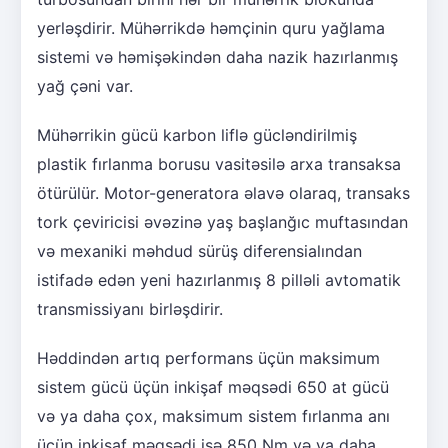
yerləşdirir. Mühərrikdə həmçinin quru yağlama
sistemi və həmişəkindən daha nazik hazırlanmış
yağ çəni var.
Mühərrikin gücü karbon liflə gücləndirilmiş
plastik fırlanma borusu vasitəsilə arxa transaksa
ötürülür. Motor-generatora əlavə olaraq, transaks
tork çeviricisi əvəzinə yaş başlanğıc muftasından
və mexaniki məhdud sürüş diferensialından
istifadə edən yeni hazırlanmış 8 pilləli avtomatik
transmissiyanı birləşdirir.
Həddindən artıq performans üçün maksimum
sistem gücü üçün inkişaf məqsədi 650 at gücü
və ya daha çox, maksimum sistem fırlanma anı
üçün inkişaf məqsədi isə 850 Nm və ya daha