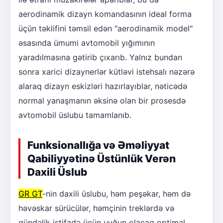
aerodinamik dizayn komandasının ideal forma
üçün təklifini təmsil edən "aerodinamik model"
əsasında ümumi avtomobil yığımının
yaradılmasına gətirib çıxarıb. Yalnız bundan
sonra xarici dizaynerlər kütləvi istehsalı nəzərə
alaraq dizayn eskizləri hazırlayıblar, nəticədə
normal yanaşmanın əksinə olan bir prosesdə
avtomobil üslubu tamamlanıb.
Funksionallığa və Əməliyyat
Qabiliyyətinə Üstünlük Verən
Daxili Üslub
GR GT
-nin daxili üslubu, həm peşəkar, həm də
həvəskar sürücülər, həmçinin treklərdə və
gündəlik istifadə üçün uyğun olacaq optimal