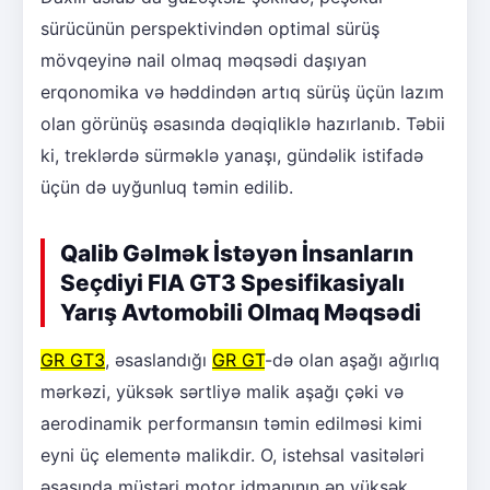
sürücünün perspektivindən optimal sürüş
mövqeyinə nail olmaq məqsədi daşıyan
erqonomika və həddindən artıq sürüş üçün lazım
olan görünüş əsasında dəqiqliklə hazırlanıb. Təbii
ki, treklərdə sürməklə yanaşı, gündəlik istifadə
üçün də uyğunluq təmin edilib.
Qalib Gəlmək İstəyən İnsanların
Seçdiyi FIA GT3 Spesifikasiyalı
Yarış Avtomobili Olmaq Məqsədi
GR GT3
, əsaslandığı
GR GT
-də olan aşağı ağırlıq
mərkəzi, yüksək sərtliyə malik aşağı çəki və
aerodinamik performansın təmin edilməsi kimi
eyni üç elementə malikdir. O, istehsal vasitələri
əsasında müştəri motor idmanının ən yüksək