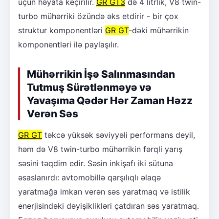
üçün həyata keçirilir.
GR GT3
də 4 litrlik, V8 twin-
turbo mühərriki özündə əks etdirir - bir çox
struktur komponentləri
GR GT
-dəki mühərrikin
komponentləri ilə paylaşılır.
Mühərrikin İşə Salınmasından
Tutmuş Sürətlənməyə və
Yavaşıma Qədər Hər Zaman Həzz
Verən Səs
GR GT
təkcə yüksək səviyyəli performans deyil,
həm də V8 twin-turbo mühərrikin fərqli yarış
səsini təqdim edir. Səsin inkişafı iki sütuna
əsaslanırdı: avtomobillə qarşılıqlı əlaqə
yaratmağa imkan verən səs yaratmaq və istilik
enerjisindəki dəyişiklikləri çatdıran səs yaratmaq.