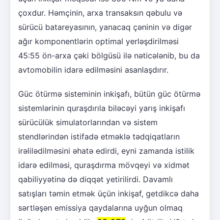
çoxdur. Həmçinin, arxa transaksın qəbulu və
sürücü batareyasının, yanacaq çəninin və digər
ağır komponentlərin optimal yerləşdirilməsi
45:55 ön-arxa çəki bölgüsü ilə nəticələnib, bu da
avtomobilin idarə edilməsini asanlaşdırır.
Güc ötürmə sisteminin inkişafı, bütün güc ötürmə
sistemlərinin quraşdırıla biləcəyi yarış inkişafı
sürücülük simulatorlarından və sistem
stendlərindən istifadə etməklə tədqiqatların
irəlilədilməsini əhatə edirdi, eyni zamanda istilik
idarə edilməsi, quraşdırma mövqeyi və xidmət
qabiliyyətinə də diqqət yetirilirdi. Davamlı
satışları təmin etmək üçün inkişaf, getdikcə daha
sərtləşən emissiya qaydalarına uyğun olmaq