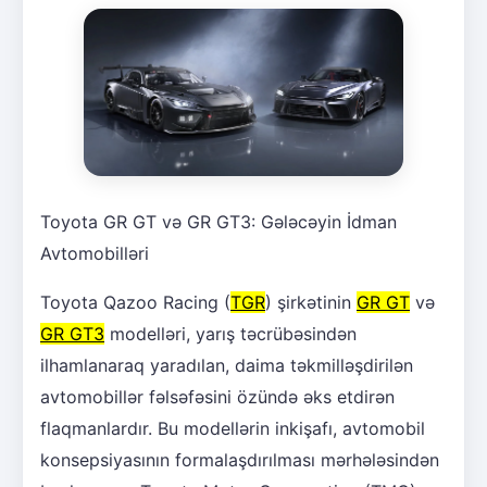
Toyota GR GT və GR GT3: Gələcəyin İdman
Avtomobilləri
Toyota Qazoo Racing (
TGR
) şirkətinin
GR GT
və
GR GT3
modelləri, yarış təcrübəsindən
ilhamlanaraq yaradılan, daima təkmilləşdirilən
avtomobillər fəlsəfəsini özündə əks etdirən
flaqmanlardır. Bu modellərin inkişafı, avtomobil
konsepsiyasının formalaşdırılması mərhələsindən