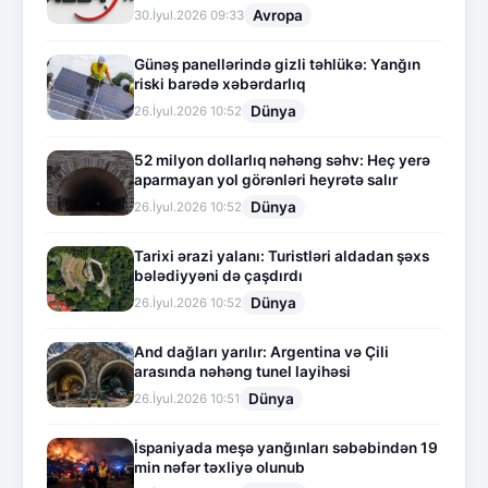
Avropa
30.İyul.2026 09:33
Günəş panellərində gizli təhlükə: Yanğın
riski barədə xəbərdarlıq
Dünya
26.İyul.2026 10:52
52 milyon dollarlıq nəhəng səhv: Heç yerə
aparmayan yol görənləri heyrətə salır
Dünya
26.İyul.2026 10:52
Tarixi ərazi yalanı: Turistləri aldadan şəxs
bələdiyyəni də çaşdırdı
Dünya
26.İyul.2026 10:52
And dağları yarılır: Argentina və Çili
arasında nəhəng tunel layihəsi
Dünya
26.İyul.2026 10:51
İspaniyada meşə yanğınları səbəbindən 19
min nəfər təxliyə olunub