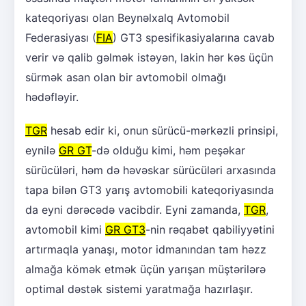
kateqoriyası olan Beynəlxalq Avtomobil
Federasiyası (
FIA
) GT3 spesifikasiyalarına cavab
verir və qalib gəlmək istəyən, lakin hər kəs üçün
sürmək asan olan bir avtomobil olmağı
hədəfləyir.
TGR
hesab edir ki, onun sürücü-mərkəzli prinsipi,
eynilə
GR GT
-də olduğu kimi, həm peşəkar
sürücüləri, həm də həvəskar sürücüləri arxasında
tapa bilən GT3 yarış avtomobili kateqoriyasında
da eyni dərəcədə vacibdir. Eyni zamanda,
TGR
,
avtomobil kimi
GR GT3
-nin rəqabət qabiliyyətini
artırmaqla yanaşı, motor idmanından tam həzz
almağa kömək etmək üçün yarışan müştərilərə
optimal dəstək sistemi yaratmağa hazırlaşır.