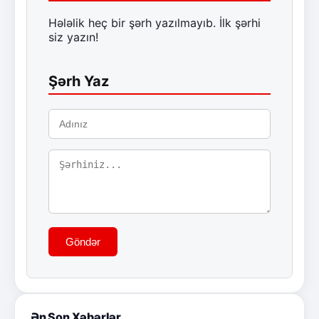
Hələlik heç bir şərh yazılmayıb. İlk şərhi
siz yazın!
Şərh Yaz
Göndər
Ən Son Xəbərlər