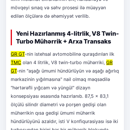
mövqeyi sınaq və səhv prosesi ilə müəyyən
edilən ölçülərə də əhəmiyyət verilib.
Yeni Hazırlanmış 4-litrlik, V8 Twin-
Turbo Mühərrik + Arxa Transaks
GR GT
-nin istehsal avtomobilinə quraşdırılan ilk
TMC
olan 4 litrlik, V8 twin-turbo mühərriki,
GR
GT
-nin "aşağı ümumi hündürlüyün və aşağı ağırlıq
mərkəzinin yığılmasına" nail olmaq məqsədilə
"hərtərəfli yığcam və yüngül" dizayn
konsepsiyası əsasında hazırlanıb. 87,5 x 83,1
ölçülü silindr diametri və porşen gedişi olan
mühərrikin qısa gedişi ümumi mühərrik
hündürlüyünü azaldır, isti V konfiqurasiyası isə iki
turbosundan birini hər bir mühərrik blokunda