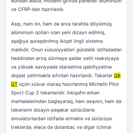
Bundan əlavə, modelin gövdə panelləri alüminium
və CFRP-dən hazırlanıb.
Asqı, həm ön, həm də arxa tərəfdə döyülmüş
alüminium qolları olan yeni dizayn edilmiş,
aşağıya quraşdırılmış ikiqat lingli sistemə
malikdir. Onun xüsusiyyətləri gündəlik istifadədən
həddindən artıq sürməyə qədər xətti reaksiyaya
və yüksək səviyyədə idarəetmə qabiliyyətinə
diqqət yetirməklə sıfırdan hazırlanıb. Təkərlər
GR
GT
üçün xüsusi olaraq hazırlanmış Michelin Pilot
Sport Cup 2 təkərləridir. İnkişafın erkən
mərhələlərindən başlayaraq, həm asqının, həm də
təkərlərin dizaynı peşəkar sürücülərlə
simulatorlardan istifadə etməklə və sürücüyə
treklərdə, eləcə də dolanbac və digər ictimai