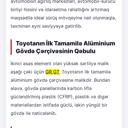
avtomobilin ağırlıq mərkəzləri, avtomobil-sürücü
birliyi hissini və idarəetmə rahatlığını artırmaq
məqsədilə ideal sürüş mövqeyinə nail olunmaqla,
təxminən eyni səviyyəyə gətirilib.
Toyotanın İlk Tamamilə Alüminium
Gövdə Çərçivəsinin Qəbulu
İkinci əsas element olan yüksək sərtliyə malik
aşağı çəki üçün
GR GT
, Toyotanın ilk tamamilə
alüminium gövdə çərçivəsinə malikdir. Bundan
əlavə, gövdə panellərində karbon liflə
gücləndirilmiş plastik (CFRP), plastik və digər
materiallardan istifadə güclü, lakin yüngül bir
gövdə ilə nəticələnib.