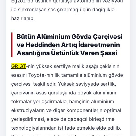
Egzoz borusunun quruluşu avtomobilin vəziyyəti
ilə sinxronlaşan səs çıxarmaq üçün dəqiqliklə
hazırlanıb.
Bütün Alüminium Gövdə Çərçivəsi
və Həddindən Artıq İdarəetmənin
Asanlığına Üstünlük Verən Şassi
GR GT
-nin yüksək sərtliyə malik aşağı çəkisinin
əsasını Toyota-nın ilk tamamilə alüminium gövdə
çərçivəsi təşkil edir. Yüksək səviyyədə sərtlik,
çərçivənin əsas quruluşunda böyük alüminium
tökmələr yerləşdirməklə, həmçinin alüminium
ekstruziyaların və digər komponentlərin optimal
yerləşdirilməsi, eləcə də qabaqcıl birləşdirmə
texnologiyalarından istifadə etməklə əldə edilib.