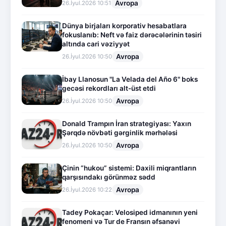
Avropa
26.İyul.2026 10:51
Dünya birjaları korporativ hesabatlara
fokuslanıb: Neft və faiz dərəcələrinin təsiri
altında cari vəziyyət
Avropa
26.İyul.2026 10:50
İbay Llanosun "La Velada del Año 6" boks
gecəsi rekordları alt-üst etdi
Avropa
26.İyul.2026 10:50
Donald Trampın İran strategiyası: Yaxın
Şərqdə növbəti gərginlik mərhələsi
Avropa
26.İyul.2026 10:50
Çinin “hukou” sistemi: Daxili miqrantların
qarşısındakı görünməz sədd
Avropa
26.İyul.2026 10:22
Tadey Pokaçar: Velosiped idmanının yeni
fenomeni və Tur de Fransın əfsanəvi