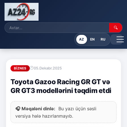
🔍
AZ
EN
RU
05.Dekabr.2025
BIZNES
Toyota Gazoo Racing GR GT və
GR GT3 modellərini təqdim etdi
🎧 Məqaləni dinlə:
Bu yazı üçün səsli
versiya hələ hazırlanmayıb.