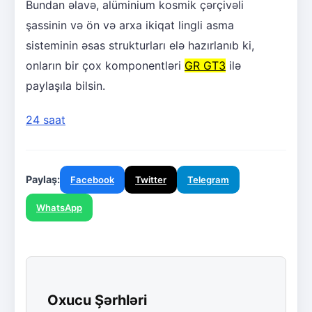
Bundan əlavə, alüminium kosmik çərçivəli
şassinin və ön və arxa ikiqat lingli asma
sisteminin əsas strukturları elə hazırlanıb ki,
onların bir çox komponentləri
GR GT3
ilə
paylaşıla bilsin.
24 saat
Paylaş:
Facebook
Twitter
Telegram
WhatsApp
Oxucu Şərhləri