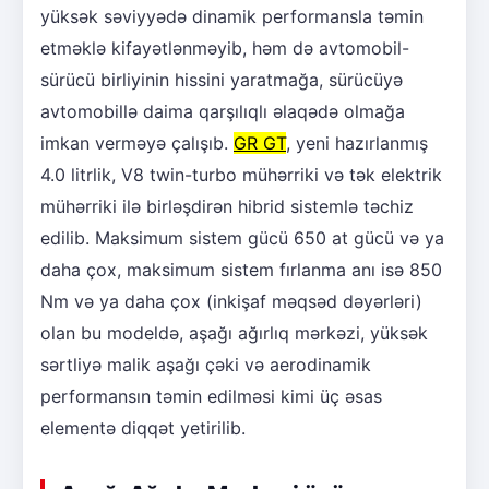
yüksək səviyyədə dinamik performansla təmin
etməklə kifayətlənməyib, həm də avtomobil-
sürücü birliyinin hissini yaratmağa, sürücüyə
avtomobillə daima qarşılıqlı əlaqədə olmağa
imkan verməyə çalışıb.
GR GT
, yeni hazırlanmış
4.0 litrlik, V8 twin-turbo mühərriki və tək elektrik
mühərriki ilə birləşdirən hibrid sistemlə təchiz
edilib. Maksimum sistem gücü 650 at gücü və ya
daha çox, maksimum sistem fırlanma anı isə 850
Nm və ya daha çox (inkişaf məqsəd dəyərləri)
olan bu modeldə, aşağı ağırlıq mərkəzi, yüksək
sərtliyə malik aşağı çəki və aerodinamik
performansın təmin edilməsi kimi üç əsas
elementə diqqət yetirilib.