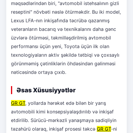
məqsədlərindən biri, "avtomobil istehsalının gizli
reseptini" növbəti nəslə ötürməkdir. Bu iki model,
Lexus LFA-nın inkişafında təcrübə qazanmış
veteranların bacarıq və texnikalarını daha gənc
üzvlərə ötürməsi, təkmilləşdirilmiş avtomobil
performansı üçün yeni, Toyota üçün ilk olan
texnologiyaların aktiv şəkildə tətbiqi və çoxsaylı
görünməmiş çətinliklərin öhdəsindən gəlinməsi
nəticəsində ortaya çıxıb.
Əsas Xüsusiyyətlər
GR GT
, yollarda hərəkət edə bilən bir yarış
avtomobili kimi konsepsiyalaşdırılıb və inkişaf
etdirilib. Sürücü-mərkəzli yanaşmaya sadiqliyin
təzahürü olaraq, inkişaf prosesi təkcə
GR GT
-ni