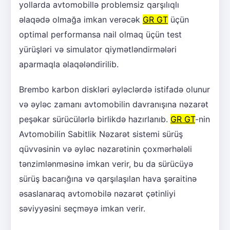
yollarda avtomobillə problemsiz qarşılıqlı
əlaqədə olmağa imkan verəcək
GR GT
üçün
optimal performansa nail olmaq üçün test
yürüşləri və simulator qiymətləndirmələri
aparmaqla əlaqələndirilib.
Brembo karbon diskləri əyləclərdə istifadə olunur
və əyləc zamanı avtomobilin davranışına nəzarət
peşəkar sürücülərlə birlikdə hazırlanıb.
GR GT
-nin
Avtomobilin Sabitlik Nəzarət sistemi sürüş
qüvvəsinin və əyləc nəzarətinin çoxmərhələli
tənzimlənməsinə imkan verir, bu da sürücüyə
sürüş bacarığına və qarşılaşılan hava şəraitinə
əsaslanaraq avtomobilə nəzarət çətinliyi
səviyyəsini seçməyə imkan verir.