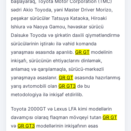
başlayaraq, Toyota Motor Corporation (TMC)
sədri Akio Toyoda, yəni Master Driver Morizo,
peşəkar sürücülər Tatsuya Kataoka, Hiroaki
Ishiura və Naoya Gamou, həvəskar sürücü
Daisuke Toyoda və şirkətin daxili qiymətləndirmə
sürücülərinin iştirakı ilə vahid komanda
yanaşması əsasında aparılıb.
GR GT
modelinin
inkişafı, sürücünün ehtiyaclarını dinləmək,
anlamaq və qarşılamaqla, sürücü-mərkəzli
yanaşmaya əsaslanır.
GR GT
əsasında hazırlanmış
yarış avtomobili olan
GR GT3
də bu
metodologiya ilə inkişaf etdirilib.
Toyota 2000GT və Lexus LFA kimi modellərin
davamçısı olaraq flaqman mövqeyi tutan
GR GT
və
GR GT3
modellərinin inkişafının əsas