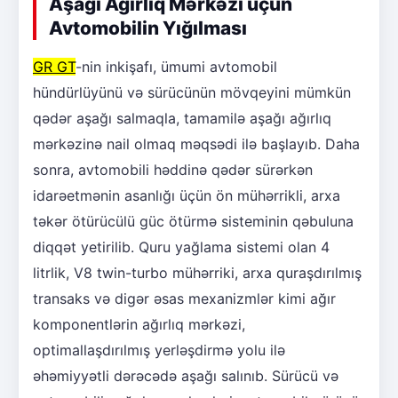
Aşağı Ağırlıq Mərkəzi üçün
Avtomobilin Yığılması
GR GT
-nin inkişafı, ümumi avtomobil
hündürlüyünü və sürücünün mövqeyini mümkün
qədər aşağı salmaqla, tamamilə aşağı ağırlıq
mərkəzinə nail olmaq məqsədi ilə başlayıb. Daha
sonra, avtomobili həddinə qədər sürərkən
idarəetmənin asanlığı üçün ön mühərrikli, arxa
təkər ötürücülü güc ötürmə sisteminin qəbuluna
diqqət yetirilib. Quru yağlama sistemi olan 4
litrlik, V8 twin-turbo mühərriki, arxa quraşdırılmış
transaks və digər əsas mexanizmlər kimi ağır
komponentlərin ağırlıq mərkəzi,
optimallaşdırılmış yerləşdirmə yolu ilə
əhəmiyyətli dərəcədə aşağı salınıb. Sürücü və