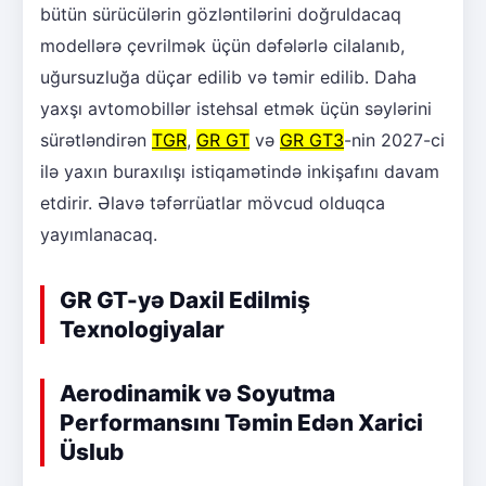
bütün sürücülərin gözləntilərini doğruldacaq
modellərə çevrilmək üçün dəfələrlə cilalanıb,
uğursuzluğa düçar edilib və təmir edilib. Daha
yaxşı avtomobillər istehsal etmək üçün səylərini
sürətləndirən
TGR
,
GR GT
və
GR GT3
-nin 2027-ci
ilə yaxın buraxılışı istiqamətində inkişafını davam
etdirir. Əlavə təfərrüatlar mövcud olduqca
yayımlanacaq.
GR GT-yə Daxil Edilmiş
Texnologiyalar
Aerodinamik və Soyutma
Performansını Təmin Edən Xarici
Üslub