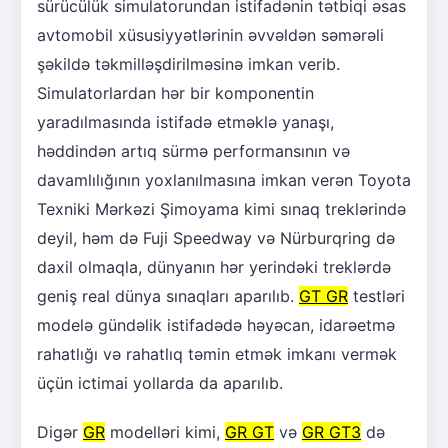
sürücülük simulatorundan istifadənin tətbiqi əsas
avtomobil xüsusiyyətlərinin əvvəldən səmərəli
şəkildə təkmilləşdirilməsinə imkan verib.
Simulatorlardan hər bir komponentin
yaradılmasında istifadə etməklə yanaşı,
həddindən artıq sürmə performansının və
davamlılığının yoxlanılmasına imkan verən Toyota
Texniki Mərkəzi Şimoyama kimi sınaq treklərində
deyil, həm də Fuji Speedway və Nürburqring də
daxil olmaqla, dünyanın hər yerindəki treklərdə
geniş real dünya sınaqları aparılıb.
GT GR
testləri
modelə gündəlik istifadədə həyəcan, idarəetmə
rahatlığı və rahatlıq təmin etmək imkanı vermək
üçün ictimai yollarda da aparılıb.
Digər
GR
modelləri kimi,
GR GT
və
GR GT3
də