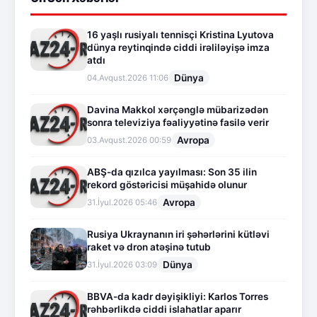
16 yaşlı rusiyalı tennisçi Kristina Lyutova
dünya reytinqində ciddi irəliləyişə imza
atdı
Dünya
04.Avqust.2026 11:06
Davina Makkol xərçənglə mübarizədən
sonra televiziya fəaliyyətinə fasilə verir
Avropa
03.Avqust.2026 00:59
ABŞ-da qızılca yayılması: Son 35 ilin
rekord göstəricisi müşahidə olunur
Avropa
31.İyul.2026 05:46
Rusiya Ukraynanın iri şəhərlərini kütləvi
raket və dron atəşinə tutub
Dünya
31.İyul.2026 03:09
BBVA-da kadr dəyişikliyi: Karlos Torres
rəhbərlikdə ciddi islahatlar aparır