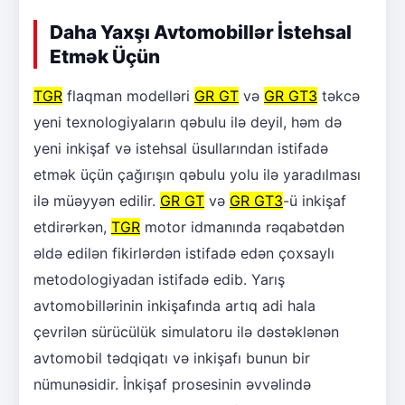
Daha Yaxşı Avtomobillər İstehsal
Etmək Üçün
TGR
flaqman modelləri
GR GT
və
GR GT3
təkcə
yeni texnologiyaların qəbulu ilə deyil, həm də
yeni inkişaf və istehsal üsullarından istifadə
etmək üçün çağırışın qəbulu yolu ilə yaradılması
ilə müəyyən edilir.
GR GT
və
GR GT3
-ü inkişaf
etdirərkən,
TGR
motor idmanında rəqabətdən
əldə edilən fikirlərdən istifadə edən çoxsaylı
metodologiyadan istifadə edib. Yarış
avtomobillərinin inkişafında artıq adi hala
çevrilən sürücülük simulatoru ilə dəstəklənən
avtomobil tədqiqatı və inkişafı bunun bir
nümunəsidir. İnkişaf prosesinin əvvəlində