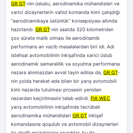
GR GT
-nin üslubu, aerodinamika mühəndisləri və
xarici dizaynerlərin vahid komanda kimi çalışdığı
"aerodinamikaya üstünlük" konsepsiyası altında
hazırlanıb.
GR GT
-nin saatda 320 kilometrdən
çox sürətə malik olması ilə aerodinamik
performans ən vacib məsələlərdən biri idi. Adi
istehsal avtomobilinin inkişafında xarici üslub
aerodinamik səmərəlilik və soyutma performansı
nəzərə alınmazdan əvvəl təyin edilsə də,
GR GT
-
nin yolda hərəkət edə bilən bir yarış avtomobili
kimi nəzərdə tutulması prosesin yenidən
nəzərdən keçirilməsini tələb edirdi.
FIA WEC
yarış avtomobilinin inkişafında təcrübəli
aerodinamika mühəndisləri
GR GT
inkişaf
komandasına qoşulub və avtomobil dizaynerləri
ilə ətraflı müzakirələr aparıblar, bu da