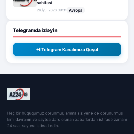
səhifəsi
Avropa
26.İyul.2026 09:31
Telegramda izləyin
📲 Telegram Kanalımıza Qoşul
Heç bir hüququmuz qorunmur, amma siz yenə də qorunurmuş
kimi davranın və saytda dərc olunan xəbərlərdən istifadə zamanı
24 saat saytına istinad edin.