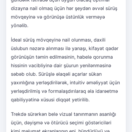
dizayna nail olmaq üçün hər şeydən əvvəl sürüş
mövqeyinə və görünüşə üstünlük verməyə
yönəlib.
İdeal sürüş mövqeyinə nail olunması, daxili
üslubun nəzərə alınması ilə yanaşı, kifayət qədər
görünüşün təmin edilməsinin, habelə qorunma
hissinin vacibliyinə dair şüurun yenilənməsinə
səbəb olub. Sürüşlə əlaqəli açarlar sükan
yaxınlığına yerləşdirilərək, intuitiv əməliyyat üçün
yerləşdirilmiş və formalaşdırılaraq əla idarəetmə
qabiliyyətinə xüsusi diqqət yetirilib.
Trekdə sürərkən belə vizual tanınmanın asanlığı
üçün, dəyişmə və ötürücü seçimi göstəriciləri
kimi məlumat ekranlarının eni, hündürlüyü və