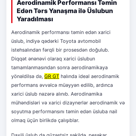
Aerodinamik Performansı Təmin
Edən Tərs Yanaşma ilə Üslubun
Yaradılması
Aerodinamik performansı təmin edən xarici
üslub, indiyə qədərki Toyota avtomobil
istehsalından fərqli bir prosesdən doğulub.
Diqqət ənənəvi olaraq xarici üslubun
tamamlanmasından sonra aerodinamikaya
yönəldilsə də,
GR GT
halında ideal aerodinamik
performans əvvəlcə müəyyən edilib, ardınca
xarici üslub nəzərə alınıb. Aerodinamika
mühəndisləri və xarici dizaynerlər aerodinamik və
soyutma performansını təmin edən üsluba nail
olmaq üçün birlikdə çalışıblar.
Daxili üslub da güzəştsiz şəkildə, peşəkar