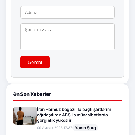
Göndər
Ən Son Xəbərlər
İran Hörmüz boğazı ilə bağlı şərtlərini
ağırlaşdırdı: ABŞ-la münasibətlərdə
gərginlik yüksəlir
Yaxın Şərq
09.Avqust.2026 17:37