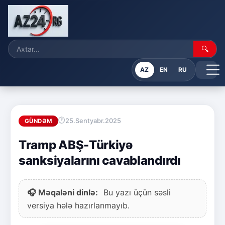
🔍
AZ
EN
RU
25.Sentyabr.2025
GÜNDƏM
Tramp ABŞ-Türkiyə
sanksiyalarını cavablandırdı
🎧 Məqaləni dinlə:
Bu yazı üçün səsli
versiya hələ hazırlanmayıb.