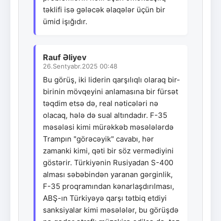
təklifi isə gələcək əlaqələr üçün bir
ümid işığıdır.
Rauf Əliyev
26.Sentyabr.2025 00:48
Bu görüş, iki liderin qarşılıqlı olaraq bir-
birinin mövqeyini anlamasına bir fürsət
təqdim etsə də, real nəticələri nə
olacaq, hələ də sual altındadır. F-35
məsələsi kimi mürəkkəb məsələlərdə
Trampın "görəcəyik" cavabı, hər
zamanki kimi, qəti bir söz vermədiyini
göstərir. Türkiyənin Rusiyadan S-400
alması səbəbindən yaranan gərginlik,
F-35 proqramından kənarlaşdırılması,
ABŞ-ın Türkiyəyə qarşı tətbiq etdiyi
sanksiyalar kimi məsələlər, bu görüşdə