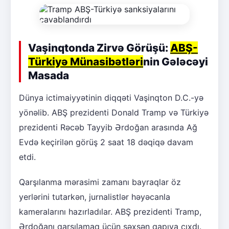
Vaşinqtonda Zirvə Görüşü:
ABŞ-
Türkiyə Münasibətləri
nin Gələcəyi
Masada
Dünya ictimaiyyətinin diqqəti Vaşinqton D.C.-yə
yönəlib. ABŞ prezidenti Donald Tramp və Türkiyə
prezidenti Rəcəb Tayyib Ərdoğan arasında Ağ
Evdə keçirilən görüş 2 saat 18 dəqiqə davam
etdi.
Qarşılanma mərasimi zamanı bayraqlar öz
yerlərini tutarkən, jurnalistlər həyəcanla
kameralarını hazırladılar. ABŞ prezidenti Tramp,
Ərdoğanı qarşılamaq üçün şəxsən qapıya çıxdı.