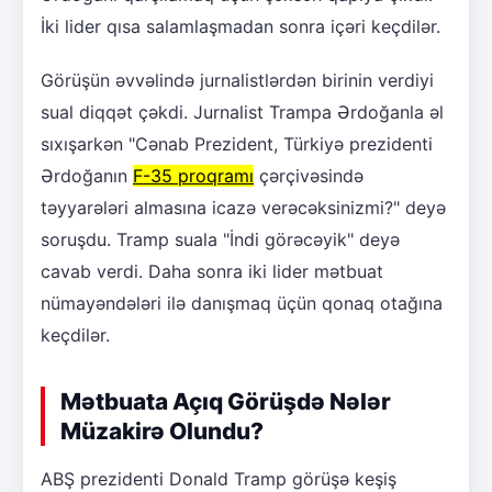
İki lider qısa salamlaşmadan sonra içəri keçdilər.
Görüşün əvvəlində jurnalistlərdən birinin verdiyi
sual diqqət çəkdi. Jurnalist Trampa Ərdoğanla əl
sıxışarkən "Cənab Prezident, Türkiyə prezidenti
Ərdoğanın
F-35 proqramı
çərçivəsində
təyyarələri almasına icazə verəcəksinizmi?" deyə
soruşdu. Tramp suala "İndi görəcəyik" deyə
cavab verdi. Daha sonra iki lider mətbuat
nümayəndələri ilə danışmaq üçün qonaq otağına
keçdilər.
Mətbuata Açıq Görüşdə Nələr
Müzakirə Olundu?
ABŞ prezidenti Donald Tramp görüşə keşiş