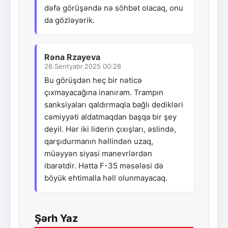
dəfə görüşəndə nə söhbət olacaq, onu
da gözləyərik.
Rəna Rzayeva
26.Sentyabr.2025 00:28
Bu görüşdən heç bir nəticə
çıxmayacağına inanıram. Trampın
sanksiyaları qaldırmaqla bağlı dedikləri
cəmiyyəti aldatmaqdan başqa bir şey
deyil. Hər iki liderin çıxışları, əslində,
qarşıdurmanın həllindən uzaq,
müəyyən siyasi manevrlərdən
ibarətdir. Hətta F-35 məsələsi də
böyük ehtimalla həll olunmayacaq.
Şərh Yaz