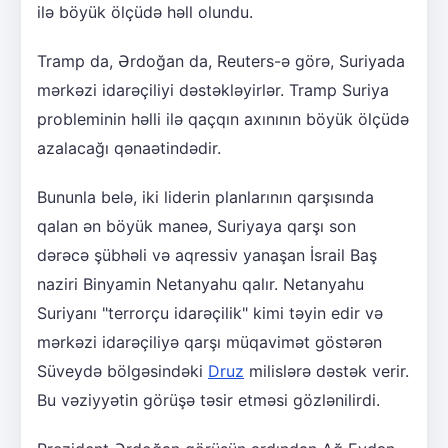
ilə böyük ölçüdə həll olundu.
Tramp da, Ərdoğan da, Reuters-ə görə, Suriyada
mərkəzi idarəçiliyi dəstəkləyirlər. Tramp Suriya
probleminin həlli ilə qaçqın axınının böyük ölçüdə
azalacağı qənaətindədir.
Bununla belə, iki liderin planlarının qarşısında
qalan ən böyük maneə, Suriyaya qarşı son
dərəcə şübhəli və aqressiv yanaşan İsrail Baş
naziri Binyamin Netanyahu qalır. Netanyahu
Suriyanı "terrorçu idarəçilik" kimi təyin edir və
mərkəzi idarəçiliyə qarşı müqavimət göstərən
Süveydə bölgəsindəki
Druz
milislərə dəstək verir.
Bu vəziyyətin görüşə təsir etməsi gözlənilirdi.