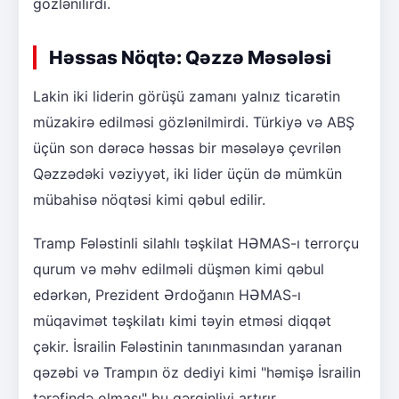
gözlənilirdi.
Həssas Nöqtə: Qəzzə Məsələsi
Lakin iki liderin görüşü zamanı yalnız ticarətin
müzakirə edilməsi gözlənilmirdi. Türkiyə və ABŞ
üçün son dərəcə həssas bir məsələyə çevrilən
Qəzzədəki vəziyyət, iki lider üçün də mümkün
mübahisə nöqtəsi kimi qəbul edilir.
Tramp Fələstinli silahlı təşkilat HƏMAS-ı terrorçu
qurum və məhv edilməli düşmən kimi qəbul
edərkən, Prezident Ərdoğanın HƏMAS-ı
müqavimət təşkilatı kimi təyin etməsi diqqət
çəkir. İsrailin Fələstinin tanınmasından yaranan
qəzəbi və Trampın öz dediyi kimi "həmişə İsrailin
tərəfində olması" bu gərginliyi artırır.