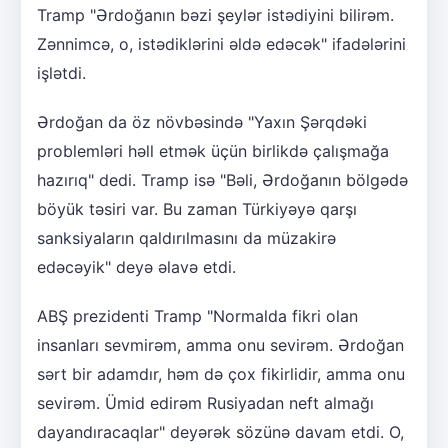
Tramp "Ərdoğanın bəzi şeylər istədiyini bilirəm.
Zənnimcə, o, istədiklərini əldə edəcək" ifadələrini
işlətdi.
Ərdoğan da öz növbəsində "Yaxın Şərqdəki
problemləri həll etmək üçün birlikdə çalışmağa
hazırıq" dedi. Tramp isə "Bəli, Ərdoğanın bölgədə
böyük təsiri var. Bu zaman Türkiyəyə qarşı
sanksiyaların qaldırılmasını da müzakirə
edəcəyik" deyə əlavə etdi.
ABŞ prezidenti Tramp "Normalda fikri olan
insanları sevmirəm, amma onu sevirəm. Ərdoğan
sərt bir adamdır, həm də çox fikirlidir, amma onu
sevirəm. Ümid edirəm Rusiyadan neft almağı
dayandıracaqlar" deyərək sözünə davam etdi. O,