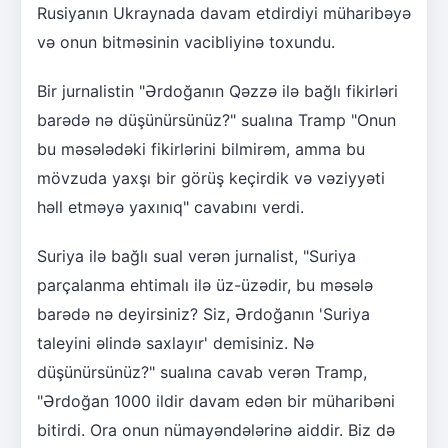
Rusiyanın Ukraynada davam etdirdiyi müharibəyə
və onun bitməsinin vacibliyinə toxundu.
Bir jurnalistin "Ərdoğanın Qəzzə ilə bağlı fikirləri
barədə nə düşünürsünüz?" sualına Tramp "Onun
bu məsələdəki fikirlərini bilmirəm, amma bu
mövzuda yaxşı bir görüş keçirdik və vəziyyəti
həll etməyə yaxınıq" cavabını verdi.
Suriya ilə bağlı sual verən jurnalist, "Suriya
parçalanma ehtimalı ilə üz-üzədir, bu məsələ
barədə nə deyirsiniz? Siz, Ərdoğanın 'Suriya
taleyini əlində saxlayır' demisiniz. Nə
düşünürsünüz?" sualına cavab verən Tramp,
"Ərdoğan 1000 ildir davam edən bir müharibəni
bitirdi. Ora onun nümayəndələrinə aiddir. Biz də