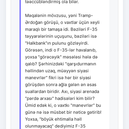
təəccübləndirmiş ola bilər.
Məqalənin mövzusu, yəni Tramp-
Ərdoğan görüşü, o vaxtlar üçün xeyli
maraqlı bir tamaşa idi. Bəziləri F-35
təyyarələrinin uçuşunu, bəziləri isə
"Halkbank"ın pulunu gözləyirdi.
Görəsən, indi o F-35-lər havalanıb,
yoxsa "görəcəyik" məsələsi hələ də
qalıb? Şərhinizdəki "qarşıdurmanın
həllindən uzaq, müəyyən siyasi
manevrlər" fikri isə hər bir siyasi
görüşdən sonra ağla gələn ən əsas
suallardan biridir. Axı, siyasi arenada
"pərdə arxası" hadisələri kim bilir?
Ümid edək ki, o vaxtkı "manevrlər" bu
günə nə isə müsbət bir nəticə gətirib!
Yoxsa, "böyük ehtimalla həll
olunmayacaq" dediyimiz F-35