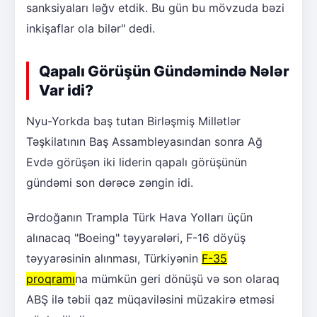
sanksiyaları ləğv etdik. Bu gün bu mövzuda bəzi
inkişaflar ola bilər" dedi.
Qapalı Görüşün Gündəmində Nələr
Var idi?
Nyu-Yorkda baş tutan Birləşmiş Millətlər
Təşkilatının Baş Assambleyasından sonra Ağ
Evdə görüşən iki liderin qapalı görüşünün
gündəmi son dərəcə zəngin idi.
Ərdoğanın Trampla Türk Hava Yolları üçün
alınacaq "Boeing" təyyarələri, F-16 döyüş
təyyarəsinin alınması, Türkiyənin
F-35
proqramı
na mümkün geri dönüşü və son olaraq
ABŞ ilə təbii qaz müqaviləsini müzakirə etməsi