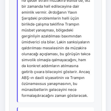
nə qədər ətraflı müzakirə edilsə də, tez
bir zamanda həll ediləcəyinə dair
əminlik vermir. Ərdoğanın Yaxın
Şərqdəki problemlərin həlli üçün
birlikdə çalışma təklifinə Trampın
müsbət yanaşması, bölgədəki
gərginliyin azaldılması baxımından
ümidverici ola bilər. Lakin sanksiyaların
qaldırılması məsələsinin də müzakirə
olunacağı açıqlaması, bu görüşün təkcə
simvolik olmaqla qalmayacağını, həm
də konkret addımların atılmasına
gətirib çıxara biləcəyini göstərir. Ancaq
ABŞ-ın daxili siyasətinin və Trampın
özünəməxsus yanaşmasının, bu
münasibətlərin gələcəyini necə
formalaşdıracağını zaman göstərəcək.