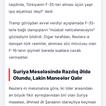
təqdirdə, Türkiyənin F-35-ləri alması üçün yaşıl
işıq əlçatmaz deyil" dedi.
Tramp görüşdən əvvəl verdiyi açıqlamada F-35-
lərlə bağlı danışıqların "müsbət nəticələnəcəyini"
gözlədiyini bildirdi. Digər tərəfdən, Reuters-ə
danışan türk rəsmilər, alınması söz mövzusu olan
F-16-ların qiyməti barədə suallara cavab
vermədilər.
Suriya Məsələsində Razılıq Əldə
Olundu, Lakin Maneələr Qalır
Reuters-in məlumatına görə, iki lider arasındakı
ən böyük fikir ayrılıqlarından biri olan Suriya
məsələsi, Əhməd Əl Şaraanın idarəçiliyə keçməsi