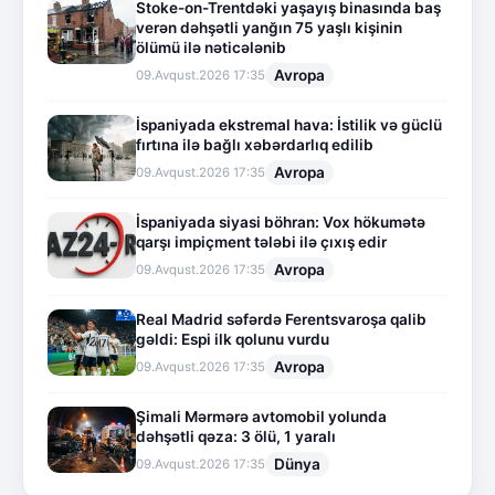
Stoke-on-Trentdəki yaşayış binasında baş
verən dəhşətli yanğın 75 yaşlı kişinin
ölümü ilə nəticələnib
Avropa
09.Avqust.2026 17:35
İspaniyada ekstremal hava: İstilik və güclü
fırtına ilə bağlı xəbərdarlıq edilib
Avropa
09.Avqust.2026 17:35
İspaniyada siyasi böhran: Vox hökumətə
qarşı impiçment tələbi ilə çıxış edir
Avropa
09.Avqust.2026 17:35
Real Madrid səfərdə Ferentsvaroşa qalib
gəldi: Espi ilk qolunu vurdu
Avropa
09.Avqust.2026 17:35
Şimali Mərmərə avtomobil yolunda
dəhşətli qəza: 3 ölü, 1 yaralı
Dünya
09.Avqust.2026 17:35