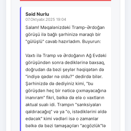
Səid Nurlu
07.Oktyabr.2025 19:04
Salam! Məqalənizdəki Tramp-Ərdoğan
görüşü ilə bağlı şərhinizə maraqlı bir
"gülüşlü" cavab hazırladım. Buyurun:
Vaxtı ilə Tramp və Ərdoğanın Ağ Evdəki
görüşündən sonra dediklərinə baxsaq,
doğrudan da bəzi şeylər həqiqətən də
"indiyə qədər nə oldu?" dedirdə bilər.
Şərhinizdə də dediyiniz kimi, "bu
görüşdən heç bir nəticə çıxmayacağına
inanıram" fikri, bəlkə də elə o vaxtların
aktual sualı idi. Trampın "sanksiyaları
qaldıracağıq" və ya "o, istədiklərini əldə
edəcək" kimi vədləri isə o zamanlar
bəlkə də bəzi tamaşaçıları "acgözlük"lə