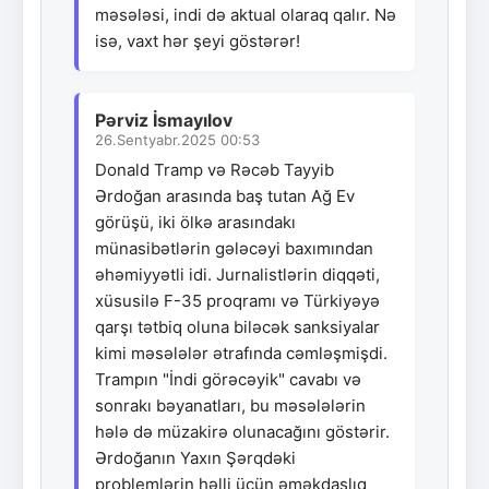
məsələsi, indi də aktual olaraq qalır. Nə
isə, vaxt hər şeyi göstərər!
Pərviz İsmayılov
26.Sentyabr.2025 00:53
Donald Tramp və Rəcəb Tayyib
Ərdoğan arasında baş tutan Ağ Ev
görüşü, iki ölkə arasındakı
münasibətlərin gələcəyi baxımından
əhəmiyyətli idi. Jurnalistlərin diqqəti,
xüsusilə F-35 proqramı və Türkiyəyə
qarşı tətbiq oluna biləcək sanksiyalar
kimi məsələlər ətrafında cəmləşmişdi.
Trampın "İndi görəcəyik" cavabı və
sonrakı bəyanatları, bu məsələlərin
hələ də müzakirə olunacağını göstərir.
Ərdoğanın Yaxın Şərqdəki
problemlərin həlli üçün əməkdaşlıq