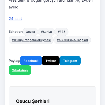
Prezident Ərdoğan görüşün ardından Ağ Evdən
ayrıldı.
24 saat
Etiketlər:
Qəzza
#Suriya
#F35
#TrumpErdoğanGörüşməsi
#ABDTürkiyəƏlaqələri
Paylaş:
Facebook
Twitter
Telegram
WhatsApp
Oxucu Şərhləri