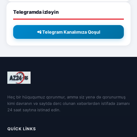
Telegramda izləyin
📲 Telegram Kanalımıza Qoşul
Heç bir hüququmuz qorunmur, amma siz yenə də qorunurmuş
kimi davranın və saytda dərc olunan xəbərlərdən istifadə zamanı
24 saat saytına istinad edin.
QUICK LINKS