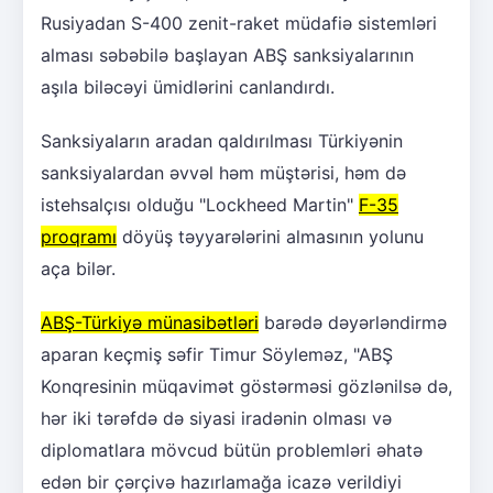
Rusiyadan S-400 zenit-raket müdafiə sistemləri
alması səbəbilə başlayan ABŞ sanksiyalarının
aşıla biləcəyi ümidlərini canlandırdı.
Sanksiyaların aradan qaldırılması Türkiyənin
sanksiyalardan əvvəl həm müştərisi, həm də
istehsalçısı olduğu "Lockheed Martin"
F-35
proqramı
döyüş təyyarələrini almasının yolunu
aça bilər.
ABŞ-Türkiyə münasibətləri
barədə dəyərləndirmə
aparan keçmiş səfir Timur Söyleməz, "ABŞ
Konqresinin müqavimət göstərməsi gözlənilsə də,
hər iki tərəfdə də siyasi iradənin olması və
diplomatlara mövcud bütün problemləri əhatə
edən bir çərçivə hazırlamağa icazə verildiyi