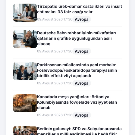
Tirzepatid ürək-damar xəstəlikləri və insult
ehtimalını 33 faiz aşağı salır
Avropa
09.Avqust.2026 17:36
Deutsche Bahn rəhbərliyinin mükafatları
qatarların qrafikə uyğunluğundan asılı
olacaq
Avropa
09.Avqust.2026 17:36
Parkinsonun müalicəsində yeni mərhələ:
Foslevodopa/Foskarbidopa terapiyasının
birillik effektivliyi açıqlandı
Avropa
09.Avqust.2026 17:36
Kanadada meşə yanğınları: Britaniya
Kolumbiyasında fövqəladə vəziyyət elan
olunub
Avropa
09.Avqust.2026 17:36
Berlinin gələcəyi: SPD və Solçular arasında
mənzillərin milliləşdirilməsi ilə bağlı fikir