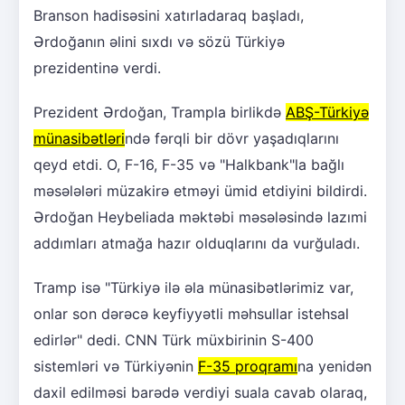
Branson hadisəsini xatırladaraq başladı,
Ərdoğanın əlini sıxdı və sözü Türkiyə
prezidentinə verdi.
Prezident Ərdoğan, Trampla birlikdə
ABŞ-Türkiyə
münasibətləri
ndə fərqli bir dövr yaşadıqlarını
qeyd etdi. O, F-16, F-35 və "Halkbank"la bağlı
məsələləri müzakirə etməyi ümid etdiyini bildirdi.
Ərdoğan Heybeliada məktəbi məsələsində lazımi
addımları atmağa hazır olduqlarını da vurğuladı.
Tramp isə "Türkiyə ilə əla münasibətlərimiz var,
onlar son dərəcə keyfiyyətli məhsullar istehsal
edirlər" dedi. CNN Türk müxbirinin S-400
sistemləri və Türkiyənin
F-35 proqramı
na yenidən
daxil edilməsi barədə verdiyi suala cavab olaraq,