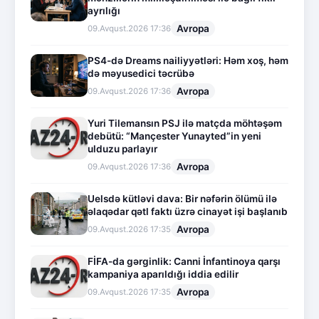
ayrılığı
Avropa
09.Avqust.2026 17:36
PS4-də Dreams nailiyyətləri: Həm xoş, həm
də məyusedici təcrübə
Avropa
09.Avqust.2026 17:36
Yuri Tilemansın PSJ ilə matçda möhtəşəm
debütü: “Mançester Yunayted”in yeni
ulduzu parlayır
Avropa
09.Avqust.2026 17:36
Uelsdə kütləvi dava: Bir nəfərin ölümü ilə
əlaqədar qətl faktı üzrə cinayət işi başlanıb
Avropa
09.Avqust.2026 17:35
FİFA-da gərginlik: Canni İnfantinoya qarşı
kampaniya aparıldığı iddia edilir
Avropa
09.Avqust.2026 17:35