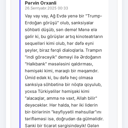
Pərvin Orxanli
26.Sentyabr.2025 00:33
Vay vay vay, Ağ Evdə yenə bir "Trump-
Erdoğan görüşü" olub, sanksiyalar
söhbəti düşüb, sən demə! Mənə elə
gəlir ki, bu görüşlər artıq kinoteatrların
sequelləri kimi olub, hər dəfə eyni
şeylər, biraz fərqli dialoqlarla. Trampın
"indi görəcəyik" deməyi ilə Ərdoğanın
"Halkbank" məsələsini qaldırması,
həmişəki kimi, maraqlı bir məqamdır.
Ümid edək ki, bu dəfə heç olmasa
sanksiya söhbətinə bir nöqtə qoyulub,
yoxsa Türkiyəlilər həmişəki kimi
"alacaqlar, amma nə vaxt, Allah bilir"
deyəcəklər. Hər halda, hər iki liderin
bir-birlərinin "keyfiyyətli məhsullar"ını
tərifləməsi isə, doğrudan da gülməlidir.
Sanki bir ticarət sərgisindəyik! Gələn