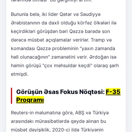
Bununla belə, iki lider Qətər və Səudiyyə
Ərəbistanının da daxil olduğu körfəz ölkələri ilə
keçirdikləri görüşdən bəri Qəzzə barədə son
dərəcə müsbət açıqlamalar verirlər. Tramp və
komandası Qəzzə probleminin "yaxın zamanda
həll olunacağının" zəmanətini verir. Ərdoğan isə
həmin görüşü "çox məhsuldar keçdi" olaraq şərh
etmişdi.
Görüşün Əsas Fokus Nöqtəsi:
F-35
Proqramı
Reuters-in məlumatına görə, ABŞ və Türkiyə
arasındakı münasibətlərdə qeydə alınan bu
müsbət dəyişiklik, 2020-ci ildə Türkiyənin