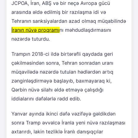
JCPOA, İran, ABŞ və bir neçə Avropa gücü
arasında əldə edilmiş bir razılaşma idi və
Tehranın sanksiyalardan azad olmaq müqabilində
İranın nüvə proqramı
nı məhdudlaşdırmasını
nəzərdə tuturdu.
Trampın 2018-ci ildə birtərəfli qaydada geri
çəkilməsindən sonra, Tehran sonradan uranı
müqavilədə nəzərdə tutulan hədlərdən artıq
zənginləşdirməyə başlayıb, baxmayaraq ki,
Qərbin nüvə silahı əldə etməyə çalışdığı
iddialarını dəfələrlə rədd edib.
Yanvar ayında ikinci dəfə vəzifəyə gəldikdən
sonra Tramp əvvəlcə İranla yeni nüvə razılaşması
axtarırdı, lakin tezliklə İranlı danışıqçılar