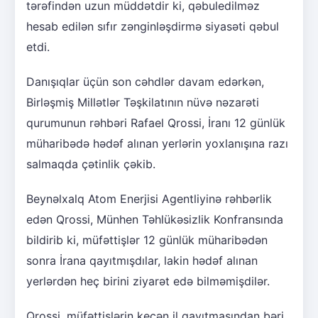
tərəfindən uzun müddətdir ki, qəbuledilməz
hesab edilən sıfır zənginləşdirmə siyasəti qəbul
etdi.
Danışıqlar üçün son cəhdlər davam edərkən,
Birləşmiş Millətlər Təşkilatının nüvə nəzarəti
qurumunun rəhbəri Rafael Qrossi, İranı 12 günlük
müharibədə hədəf alınan yerlərin yoxlanışına razı
salmaqda çətinlik çəkib.
Beynəlxalq Atom Enerjisi Agentliyinə rəhbərlik
edən Qrossi, Münhen Təhlükəsizlik Konfransında
bildirib ki, müfəttişlər 12 günlük müharibədən
sonra İrana qayıtmışdılar, lakin hədəf alınan
yerlərdən heç birini ziyarət edə bilməmişdilər.
Qrossi, müfəttişlərin keçən il qayıtmasından bəri