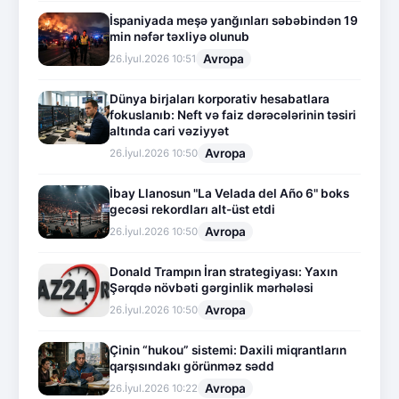
İspaniyada meşə yanğınları səbəbindən 19
min nəfər təxliyə olunub
Avropa
26.İyul.2026 10:51
Dünya birjaları korporativ hesabatlara
fokuslanıb: Neft və faiz dərəcələrinin təsiri
altında cari vəziyyət
Avropa
26.İyul.2026 10:50
İbay Llanosun "La Velada del Año 6" boks
gecəsi rekordları alt-üst etdi
Avropa
26.İyul.2026 10:50
Donald Trampın İran strategiyası: Yaxın
Şərqdə növbəti gərginlik mərhələsi
Avropa
26.İyul.2026 10:50
Çinin “hukou” sistemi: Daxili miqrantların
qarşısındakı görünməz sədd
Avropa
26.İyul.2026 10:22