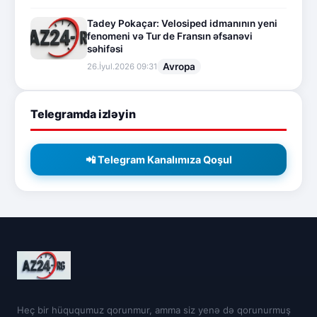
Tadey Pokaçar: Velosiped idmanının yeni
fenomeni və Tur de Fransın əfsanəvi
səhifəsi
Avropa
26.İyul.2026 09:31
Telegramda izləyin
📲 Telegram Kanalımıza Qoşul
Heç bir hüququmuz qorunmur, amma siz yenə də qorunurmuş