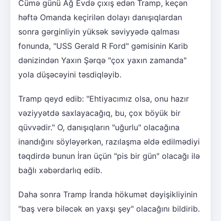
Cümə günü Ağ Evdə çıxış edən Tramp, keçən
həftə Omanda keçirilən dolayı danışıqlardan
sonra gərginliyin yüksək səviyyədə qalması
fonunda, "USS Gerald R Ford" gəmisinin Karib
dənizindən Yaxın Şərqə "çox yaxın zamanda"
yola düşəcəyini təsdiqləyib.
Tramp qeyd edib: "Ehtiyacımız olsa, onu hazır
vəziyyətdə saxlayacağıq, bu, çox böyük bir
qüvvədir." O, danışıqların "uğurlu" olacağına
inandığını söyləyərkən, razılaşma əldə edilmədiyi
təqdirdə bunun İran üçün "pis bir gün" olacağı ilə
bağlı xəbərdarlıq edib.
Daha sonra Tramp İranda hökumət dəyişikliyinin
"baş verə biləcək ən yaxşı şey" olacağını bildirib.