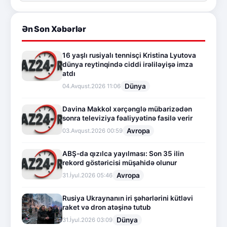
Ən Son Xəbərlər
16 yaşlı rusiyalı tennisçi Kristina Lyutova
dünya reytinqində ciddi irəliləyişə imza
atdı
Dünya
04.Avqust.2026 11:06
Davina Makkol xərçənglə mübarizədən
sonra televiziya fəaliyyətinə fasilə verir
Avropa
03.Avqust.2026 00:59
ABŞ-da qızılca yayılması: Son 35 ilin
rekord göstəricisi müşahidə olunur
Avropa
31.İyul.2026 05:46
Rusiya Ukraynanın iri şəhərlərini kütləvi
raket və dron atəşinə tutub
Dünya
31.İyul.2026 03:09