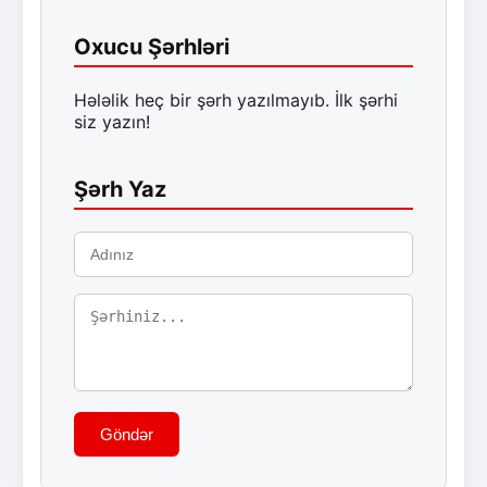
Oxucu Şərhləri
Hələlik heç bir şərh yazılmayıb. İlk şərhi
siz yazın!
Şərh Yaz
Göndər