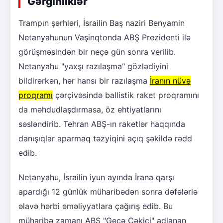
Gərginliklər
Trampın şərhləri, İsrailin Baş naziri Benyamin
Netanyahunun Vaşinqtonda ABŞ Prezidenti ilə
görüşməsindən bir neçə gün sonra verilib.
Netanyahu "yaxşı razılaşma" gözlədiyini
bildirərkən, hər hansı bir razılaşma
İranın nüvə
proqramı
çərçivəsində ballistik raket proqramını
da məhdudlaşdırmasa, öz ehtiyatlarını
səsləndirib. Tehran ABŞ-ın raketlər haqqında
danışıqlar aparmaq təzyiqini açıq şəkildə rədd
edib.
Netanyahu, İsrailin iyun ayında İrana qarşı
apardığı 12 günlük müharibədən sonra dəfələrlə
əlavə hərbi əməliyyatlara çağırış edib. Bu
müharibə zamanı ABŞ "Gecə Çəkici" adlanan