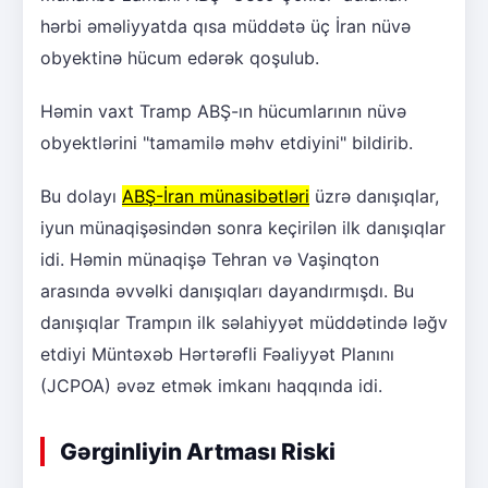
hərbi əməliyyatda qısa müddətə üç İran nüvə
obyektinə hücum edərək qoşulub.
Həmin vaxt Tramp ABŞ-ın hücumlarının nüvə
obyektlərini "tamamilə məhv etdiyini" bildirib.
Bu dolayı
ABŞ-İran münasibətləri
üzrə danışıqlar,
iyun münaqişəsindən sonra keçirilən ilk danışıqlar
idi. Həmin münaqişə Tehran və Vaşinqton
arasında əvvəlki danışıqları dayandırmışdı. Bu
danışıqlar Trampın ilk səlahiyyət müddətində ləğv
etdiyi Müntəxəb Hərtərəfli Fəaliyyət Planını
(JCPOA) əvəz etmək imkanı haqqında idi.
Gərginliyin Artması Riski