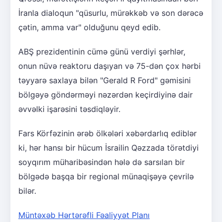
İranla dialoqun "qüsurlu, mürəkkəb və son dərəcə
çətin, amma var" olduğunu qeyd edib.
ABŞ prezidentinin cümə günü verdiyi şərhlər,
onun nüvə reaktoru daşıyan və 75-dən çox hərbi
təyyarə saxlaya bilən "Gerald R Ford" gəmisini
bölgəyə göndərməyi nəzərdən keçirdiyinə dair
əvvəlki işarəsini təsdiqləyir.
Fars Körfəzinin ərəb ölkələri xəbərdarlıq ediblər
ki, hər hansı bir hücum İsrailin Qəzzada törətdiyi
soyqırım müharibəsindən hələ də sarsılan bir
bölgədə başqa bir regional münaqişəyə çevrilə
bilər.
Müntəxəb Hərtərəfli Fəaliyyət Planı