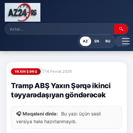
🔍
AZ
EN
RU
14.Fevral.2026
YAXIN ŞƏRQ
Tramp ABŞ Yaxın Şərqə ikinci
təyyarədaşıyan göndərəcək
🎧 Məqaləni dinlə:
Bu yazı üçün səsli
versiya hələ hazırlanmayıb.