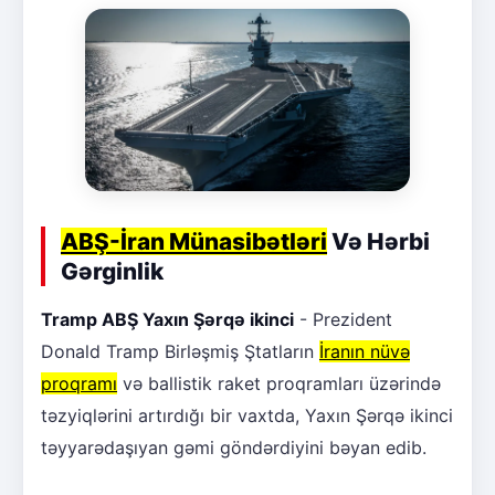
ABŞ-İran Münasibətləri
Və Hərbi
Gərginlik
Tramp ABŞ Yaxın Şərqə ikinci
- Prezident
Donald Tramp Birləşmiş Ştatların
İranın nüvə
proqramı
və ballistik raket proqramları üzərində
təzyiqlərini artırdığı bir vaxtda, Yaxın Şərqə ikinci
təyyarədaşıyan gəmi göndərdiyini bəyan edib.