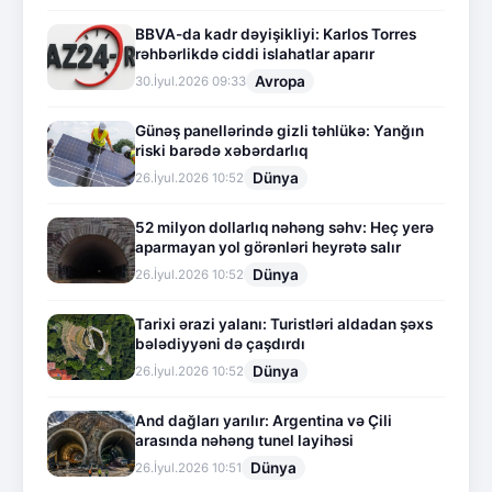
BBVA-da kadr dəyişikliyi: Karlos Torres
rəhbərlikdə ciddi islahatlar aparır
Avropa
30.İyul.2026 09:33
Günəş panellərində gizli təhlükə: Yanğın
riski barədə xəbərdarlıq
Dünya
26.İyul.2026 10:52
52 milyon dollarlıq nəhəng səhv: Heç yerə
aparmayan yol görənləri heyrətə salır
Dünya
26.İyul.2026 10:52
Tarixi ərazi yalanı: Turistləri aldadan şəxs
bələdiyyəni də çaşdırdı
Dünya
26.İyul.2026 10:52
And dağları yarılır: Argentina və Çili
arasında nəhəng tunel layihəsi
Dünya
26.İyul.2026 10:51