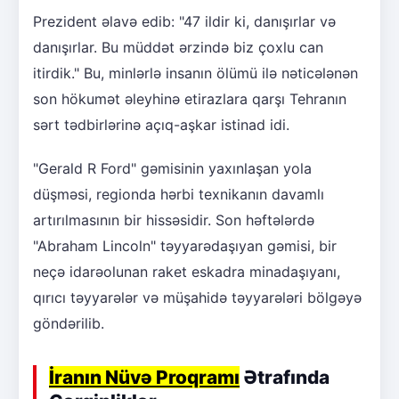
Prezident əlavə edib: "47 ildir ki, danışırlar və
danışırlar. Bu müddət ərzində biz çoxlu can
itirdik." Bu, minlərlə insanın ölümü ilə nəticələnən
son hökumət əleyhinə etirazlara qarşı Tehranın
sərt tədbirlərinə açıq-aşkar istinad idi.
"Gerald R Ford" gəmisinin yaxınlaşan yola
düşməsi, regionda hərbi texnikanın davamlı
artırılmasının bir hissəsidir. Son həftələrdə
"Abraham Lincoln" təyyarədaşıyan gəmisi, bir
neçə idarəolunan raket eskadra minadaşıyanı,
qırıcı təyyarələr və müşahidə təyyarələri bölgəyə
göndərilib.
İranın Nüvə Proqramı
Ətrafında