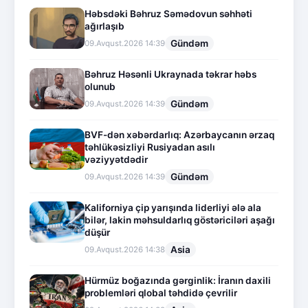
Həbsdəki Bəhruz Səmədovun səhhəti
ağırlaşıb
Gündəm
09.Avqust.2026 14:39
Bəhruz Həsənli Ukraynada təkrar həbs
olunub
Gündəm
09.Avqust.2026 14:39
BVF-dən xəbərdarlıq: Azərbaycanın ərzaq
təhlükəsizliyi Rusiyadan asılı
vəziyyətdədir
Gündəm
09.Avqust.2026 14:39
Kaliforniya çip yarışında liderliyi ələ ala
bilər, lakin məhsuldarlıq göstəriciləri aşağı
düşür
Asia
09.Avqust.2026 14:38
Hürmüz boğazında gərginlik: İranın daxili
problemləri qlobal təhdidə çevrilir