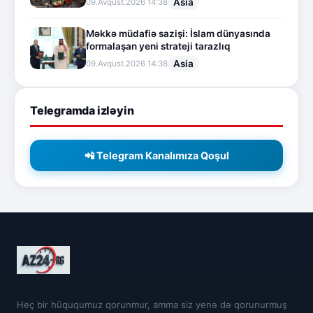
Asia
09.Avqust.2026 14:38
Məkkə müdafiə sazişi: İslam dünyasında
formalaşan yeni strateji tarazlıq
Asia
09.Avqust.2026 14:38
Telegramda izləyin
📲 Telegram Kanalımıza Qoşul
Heç bir hüququmuz qorunmur, amma siz yenə də qorunurmuş