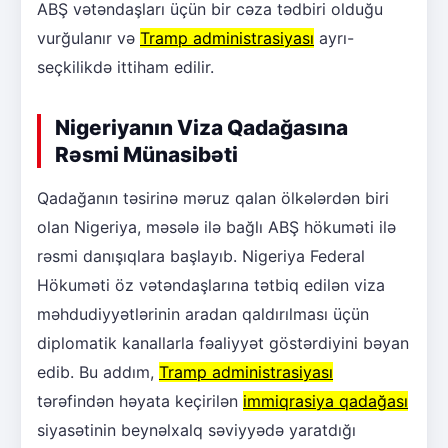
ABŞ vətəndaşları üçün bir cəza tədbiri olduğu
vurğulanır və
Tramp administrasiyası
ayrı-
seçkilikdə ittiham edilir.
Nigeriyanın Viza Qadağasına
Rəsmi Münasibəti
Qadağanın təsirinə məruz qalan ölkələrdən biri
olan Nigeriya, məsələ ilə bağlı ABŞ hökuməti ilə
rəsmi danışıqlara başlayıb. Nigeriya Federal
Hökuməti öz vətəndaşlarına tətbiq edilən viza
məhdudiyyətlərinin aradan qaldırılması üçün
diplomatik kanallarla fəaliyyət göstərdiyini bəyan
edib. Bu addım,
Tramp administrasiyası
tərəfindən həyata keçirilən
immiqrasiya qadağası
siyasətinin beynəlxalq səviyyədə yaratdığı