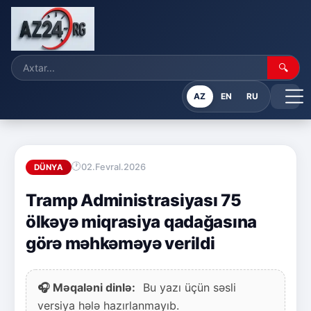
🔍
AZ
EN
RU
02.Fevral.2026
DÜNYA
Tramp Administrasiyası 75
ölkəyə miqrasiya qadağasına
görə məhkəməyə verildi
🎧 Məqaləni dinlə:
Bu yazı üçün səsli
versiya hələ hazırlanmayıb.