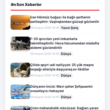
Ən Son Xəbərlər
İran Hörmüz boğazı ilə bağlı şərtlərini
sərtləşdirir: Vaşinqtondan güzəşt gözlənilir
Yaxın Şərq
09.Avqust.2026 15:06
F-35 qırıcıları yeni imkanlarla
təkmilləşdirilir: Hava hücumundan müdafiə
sistemi gücləndirilir
Dünya
09.Avqust.2026 14:43
Çilidə qeyri-adi nailiyyət: 25 yük maşını
torpağı əlləriylə daşıyaraq ev tikdilər
Dünya
09.Avqust.2026 14:40
Dünyanın incisi: Mavi şəhər Şefşauenin
ovsunlayıcı hekayəsi
Dünya
09.Avqust.2026 14:40
Çinin mühəndislik möcüzəsi: Dağları yaran