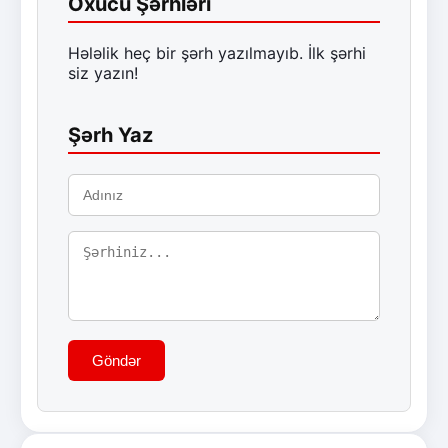
Oxucu Şərhləri
Hələlik heç bir şərh yazılmayıb. İlk şərhi
siz yazın!
Şərh Yaz
Göndər