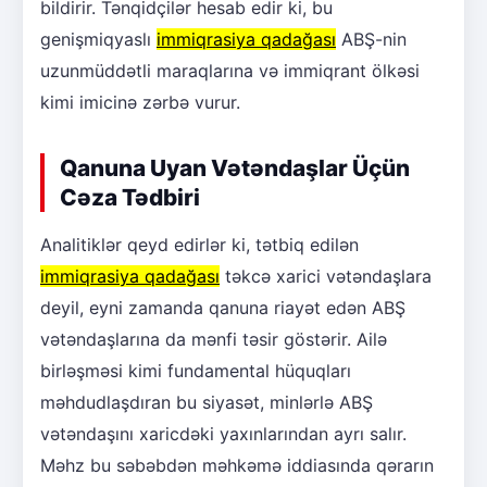
bildirir. Tənqidçilər hesab edir ki, bu
genişmiqyaslı
immiqrasiya qadağası
ABŞ-nin
uzunmüddətli maraqlarına və immiqrant ölkəsi
kimi imicinə zərbə vurur.
Qanuna Uyan Vətəndaşlar Üçün
Cəza Tədbiri
Analitiklər qeyd edirlər ki, tətbiq edilən
immiqrasiya qadağası
təkcə xarici vətəndaşlara
deyil, eyni zamanda qanuna riayət edən ABŞ
vətəndaşlarına da mənfi təsir göstərir. Ailə
birləşməsi kimi fundamental hüquqları
məhdudlaşdıran bu siyasət, minlərlə ABŞ
vətəndaşını xaricdəki yaxınlarından ayrı salır.
Məhz bu səbəbdən məhkəmə iddiasında qərarın