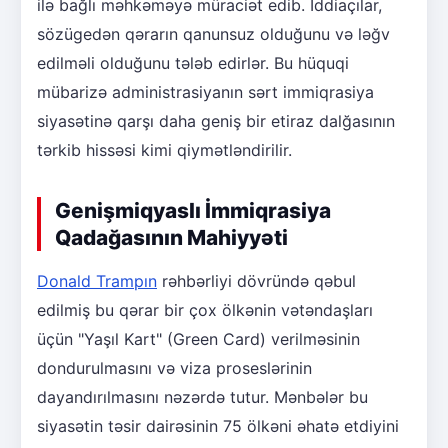
ilə bağlı məhkəməyə müraciət edib. İddiaçılar,
sözügedən qərarın qanunsuz olduğunu və ləğv
edilməli olduğunu tələb edirlər. Bu hüquqi
mübarizə administrasiyanın sərt immiqrasiya
siyasətinə qarşı daha geniş bir etiraz dalğasının
tərkib hissəsi kimi qiymətləndirilir.
Genişmiqyaslı İmmiqrasiya
Qadağasının Mahiyyəti
Donald Trampın
rəhbərliyi dövründə qəbul
edilmiş bu qərar bir çox ölkənin vətəndaşları
üçün "Yaşıl Kart" (Green Card) verilməsinin
dondurulmasını və viza proseslərinin
dayandırılmasını nəzərdə tutur. Mənbələr bu
siyasətin təsir dairəsinin 75 ölkəni əhatə etdiyini