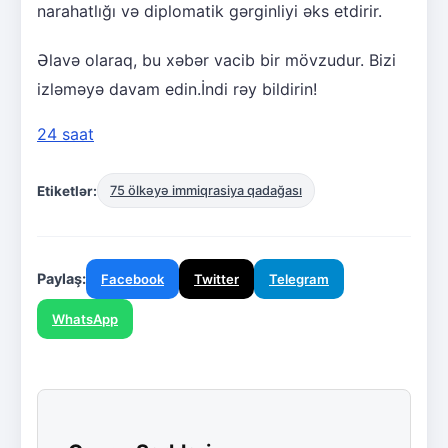
narahatlığı və diplomatik gərginliyi əks etdirir.
Əlavə olaraq, bu xəbər vacib bir mövzudur. Bizi
izləməyə davam edin.İndi rəy bildirin!
24 saat
Etiketlər:
75 ölkəyə immiqrasiya qadağası
Paylaş:
Facebook
Twitter
Telegram
WhatsApp