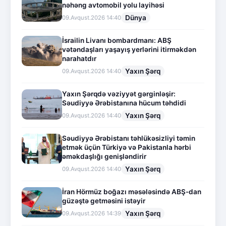
nəhəng avtomobil yolu layihəsi
Dünya
09.Avqust.2026 14:40
İsrailin Livanı bombardmanı: ABŞ
vətəndaşları yaşayış yerlərini itirməkdən
narahatdır
Yaxın Şərq
09.Avqust.2026 14:40
Yaxın Şərqdə vəziyyət gərginləşir:
Səudiyyə Ərəbistanına hücum təhdidi
Yaxın Şərq
09.Avqust.2026 14:40
Səudiyyə Ərəbistanı təhlükəsizliyi təmin
etmək üçün Türkiyə və Pakistanla hərbi
əməkdaşlığı genişləndirir
Yaxın Şərq
09.Avqust.2026 14:40
İran Hörmüz boğazı məsələsində ABŞ-dan
güzəştə getməsini istəyir
Yaxın Şərq
09.Avqust.2026 14:39