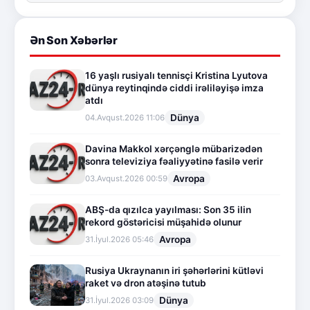
Ən Son Xəbərlər
16 yaşlı rusiyalı tennisçi Kristina Lyutova
dünya reytinqində ciddi irəliləyişə imza
atdı
Dünya
04.Avqust.2026 11:06
Davina Makkol xərçənglə mübarizədən
sonra televiziya fəaliyyətinə fasilə verir
Avropa
03.Avqust.2026 00:59
ABŞ-da qızılca yayılması: Son 35 ilin
rekord göstəricisi müşahidə olunur
Avropa
31.İyul.2026 05:46
Rusiya Ukraynanın iri şəhərlərini kütləvi
raket və dron atəşinə tutub
Dünya
31.İyul.2026 03:09