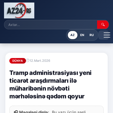
🔍
AZ
EN
RU
12.Mart.2026
DÜNYA
Tramp administrasiyası yeni
ticarət araşdırmaları ilə
müharibənin növbəti
mərhələsinə qədəm qoyur
🎧 Məqaləni dinlə:
Bu yazı üçün səsli