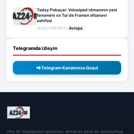
Tadey Pokaçar: Velosiped idmanının yeni
fenomeni və Tur de Fransın əfsanəvi
səhifəsi
Avropa
26.İyul.2026 09:31
Telegramda izləyin
📲 Telegram Kanalımıza Qoşul
Heç bir hüququmuz qorunmur, amma siz yenə də qorunurmuş