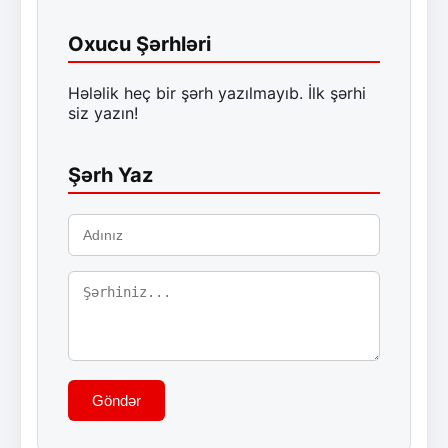
Oxucu Şərhləri
Hələlik heç bir şərh yazılmayıb. İlk şərhi
siz yazın!
Şərh Yaz
Göndər