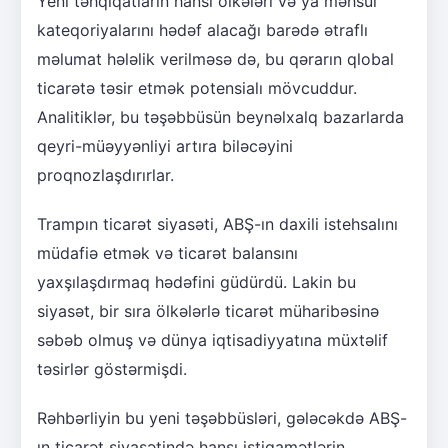
Yeni təhqiqatların hansı ölkələri və ya məhsul
kateqoriyalarını hədəf alacağı barədə ətraflı
məlumat hələlik verilməsə də, bu qərarın qlobal
ticarətə təsir etmək potensialı mövcuddur.
Analitiklər, bu təşəbbüsün beynəlxalq bazarlarda
qeyri-müəyyənliyi artıra biləcəyini
proqnozlaşdırırlar.
Trampın ticarət siyasəti, ABŞ-ın daxili istehsalını
müdafiə etmək və ticarət balansını
yaxşılaşdırmaq hədəfini güdürdü. Lakin bu
siyasət, bir sıra ölkələrlə ticarət müharibəsinə
səbəb olmuş və dünya iqtisadiyyatına müxtəlif
təsirlər göstərmişdi.
Rəhbərliyin bu yeni təşəbbüsləri, gələcəkdə ABŞ-
ın ticarət siyasətində hansı istiqamətlərin