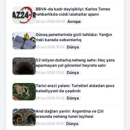
BBVA-da kadr dəyişikliyi: Karlos Torres
rəhbərlikdə ciddi islahatlar aparır
Avropa
30.İyul.2026 09:33
Günəş panellərində gizli təhlükə: Yanğın
riski barədə xəbərdarlıq
Dünya
26.İyul.2026 10:52
52 milyon dollarlıq nəhəng səhv: Heç yerə
aparmayan yol görənləri heyrətə salır
Dünya
26.İyul.2026 10:52
Tarixi ərazi yalanı: Turistləri aldadan şəxs
bələdiyyəni də çaşdırdı
Dünya
26.İyul.2026 10:52
And dağları yarılır: Argentina və Çili
arasında nəhəng tunel layihəsi
Dünya
26.İyul.2026 10:51