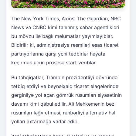
The New York Times, Axios, The Guardian, NBC
News və CNBC kimi tanınmış xəbər agentlikləri
bu mövzu ilə bağlı məlumatlar yayımlayıblar.
Bildirilir ki, administrasiya rəsmiləri əsas ticarət
partnyorlarına qarşı yeni tədbirlər həyata
keçirmək üçün prosesə start veriblər.
Bu təhqiqatlar, Trampın prezidentliyi dövründə
tətbiq etdiyi və beynəlxalq ticarət əlaqələrində
gərginliyə yol açan gömrük rüsumları siyasətinin
davamı kimi qəbul edilir. Ali Məhkəmənin bəzi
rüsumları ləğv etməsi, rəhbərliyi alternativ həll
yolları axtarmağa vadar edib.