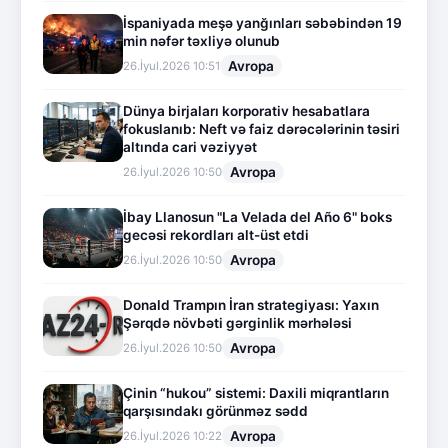
İspaniyada meşə yanğınları səbəbindən 19
min nəfər təxliyə olunub
Avropa
26.İyul.2026 10:51
Dünya birjaları korporativ hesabatlara
fokuslanıb: Neft və faiz dərəcələrinin təsiri
altında cari vəziyyət
Avropa
26.İyul.2026 10:50
İbay Llanosun "La Velada del Año 6" boks
gecəsi rekordları alt-üst etdi
Avropa
26.İyul.2026 10:50
Donald Trampın İran strategiyası: Yaxın
Şərqdə növbəti gərginlik mərhələsi
Avropa
26.İyul.2026 10:50
Çinin “hukou” sistemi: Daxili miqrantların
qarşısındakı görünməz sədd
Avropa
26.İyul.2026 10:22