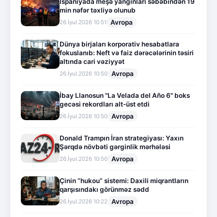
İspaniyada meşə yanğınları səbəbindən 19
min nəfər təxliyə olunub
Avropa
26.İyul.2026 10:51
Dünya birjaları korporativ hesabatlara
fokuslanıb: Neft və faiz dərəcələrinin təsiri
altında cari vəziyyət
Avropa
26.İyul.2026 10:50
İbay Llanosun "La Velada del Año 6" boks
gecəsi rekordları alt-üst etdi
Avropa
26.İyul.2026 10:50
Donald Trampın İran strategiyası: Yaxın
Şərqdə növbəti gərginlik mərhələsi
Avropa
26.İyul.2026 10:50
Çinin “hukou” sistemi: Daxili miqrantların
qarşısındakı görünməz sədd
Avropa
26.İyul.2026 10:22