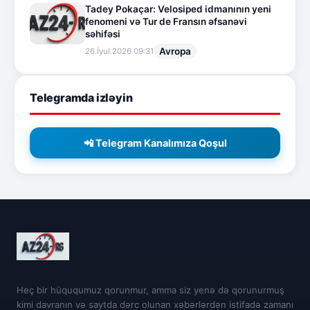
Tadey Pokaçar: Velosiped idmanının yeni
fenomeni və Tur de Fransın əfsanəvi
səhifəsi
Avropa
26.İyul.2026 09:31
Telegramda izləyin
📲 Telegram Kanalımıza Qoşul
Heç bir hüququmuz qorunmur, amma siz yenə də qorunurmuş
kimi davranın və saytda dərc olunan xəbərlərdən istifadə zamanı