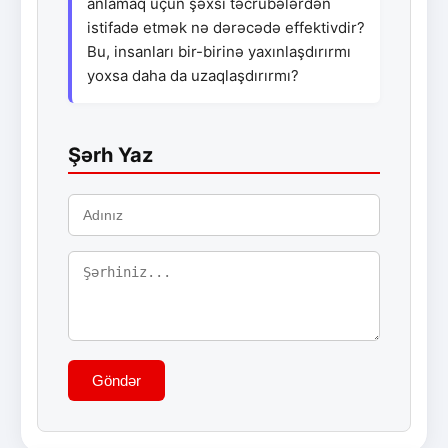
anlamaq üçün şəxsi təcrübələrdən
istifadə etmək nə dərəcədə effektivdir?
Bu, insanları bir-birinə yaxınlaşdırırmı
yoxsa daha da uzaqlaşdırırmı?
Şərh Yaz
Göndər