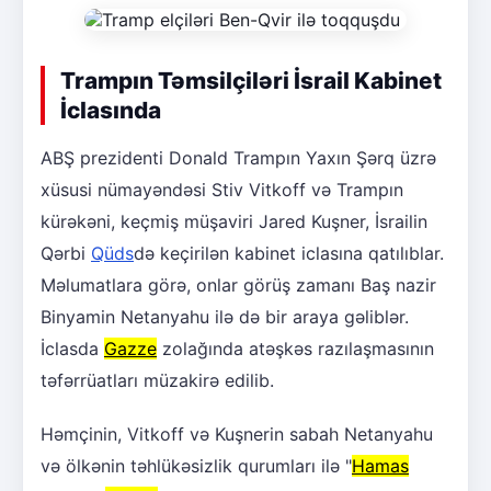
Trampın Təmsilçiləri İsrail Kabinet
İclasında
ABŞ prezidenti Donald Trampın Yaxın Şərq üzrə
xüsusi nümayəndəsi Stiv Vitkoff və Trampın
kürəkəni, keçmiş müşaviri Jared Kuşner, İsrailin
Qərbi
Qüds
də keçirilən kabinet iclasına qatılıblar.
Məlumatlara görə, onlar görüş zamanı Baş nazir
Binyamin Netanyahu ilə də bir araya gəliblər.
İclasda
Gazze
zolağında atəşkəs razılaşmasının
təfərrüatları müzakirə edilib.
Həmçinin, Vitkoff və Kuşnerin sabah Netanyahu
və ölkənin təhlükəsizlik qurumları ilə "
Hamas