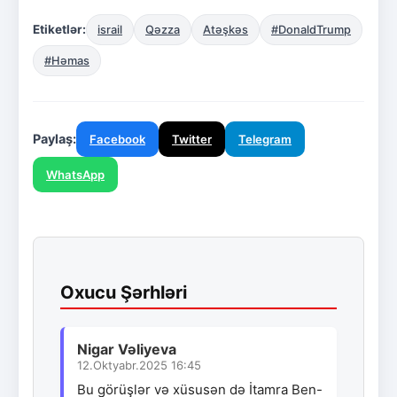
Etiketlər:
israil
Qəzza
Atəşkəs
#DonaldTrump
#Həmas
Paylaş:
Facebook
Twitter
Telegram
WhatsApp
Oxucu Şərhləri
Nigar Vəliyeva
12.Oktyabr.2025 16:45
Bu görüşlər və xüsusən də İtamra Ben-