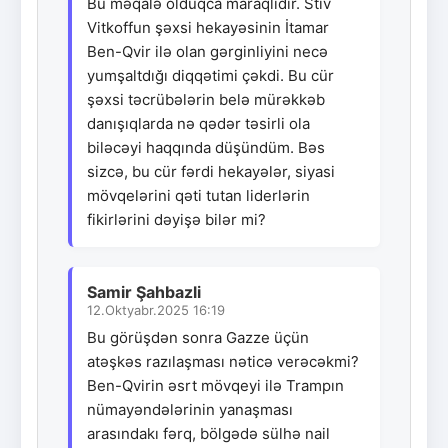
Bu məqalə olduqca maraqlıdır. Stiv
Vitkoffun şəxsi hekayəsinin İtamar
Ben-Qvir ilə olan gərginliyini necə
yumşaltdığı diqqətimi çəkdi. Bu cür
şəxsi təcrübələrin belə mürəkkəb
danışıqlarda nə qədər təsirli ola
biləcəyi haqqında düşündüm. Bəs
sizcə, bu cür fərdi hekayələr, siyasi
mövqelərini qəti tutan liderlərin
fikirlərini dəyişə bilər mi?
Samir Şahbazli
12.Oktyabr.2025 16:19
Bu görüşdən sonra Gazze üçün
atəşkəs razılaşması nəticə verəcəkmi?
Ben-Qvirin əsrt mövqeyi ilə Trampın
nümayəndələrinin yanaşması
arasındakı fərq, bölgədə sülhə nail