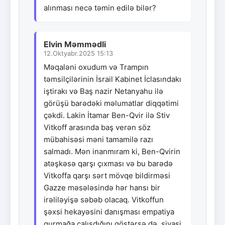
alınması necə təmin edilə bilər?
Elvin Məmmədli
12.Oktyabr.2025 15:13
Məqaləni oxudum və Trampın
təmsilçilərinin İsrail Kabinet İclasındakı
iştirakı və Baş nazir Netanyahu ilə
görüşü barədəki məlumatlar diqqətimi
çəkdi. Lakin İtamar Ben-Qvir ilə Stiv
Vitkoff arasında baş verən söz
mübahisəsi məni tamamilə razı
salmadı. Mən inanmıram ki, Ben-Qvirin
atəşkəsə qarşı çıxması və bu barədə
Vitkoffa qarşı sərt mövqe bildirməsi
Gazze məsələsində hər hansı bir
irəliləyişə səbəb olacaq. Vitkoffun
şəxsi hekayəsini danışması empatiya
qurmağa çalışdığını göstərsə də, siyasi