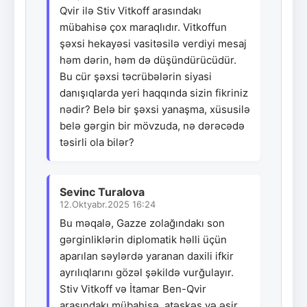
Qvir ilə Stiv Vitkoff arasındakı
mübahisə çox maraqlıdır. Vitkoffun
şəxsi hekayəsi vasitəsilə verdiyi mesaj
həm dərin, həm də düşündürücüdür.
Bu cür şəxsi təcrübələrin siyasi
danışıqlarda yeri haqqında sizin fikriniz
nədir? Belə bir şəxsi yanaşma, xüsusilə
belə gərgin bir mövzuda, nə dərəcədə
təsirli ola bilər?
Sevinc Turalova
12.Oktyabr.2025 16:24
Bu məqalə, Gazze zolağındakı son
gərginliklərin diplomatik həlli üçün
aparılan səylərdə yaranan daxili ifkir
ayrılıqlarını gözəl şəkildə vurğulayır.
Stiv Vitkoff və İtamar Ben-Qvir
arasındakı mübahisə, atəşkəs və əsir