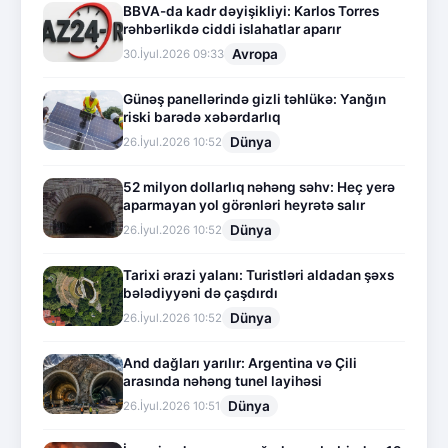
BBVA-da kadr dəyişikliyi: Karlos Torres
rəhbərlikdə ciddi islahatlar aparır
Avropa
30.İyul.2026 09:33
Günəş panellərində gizli təhlükə: Yanğın
riski barədə xəbərdarlıq
Dünya
26.İyul.2026 10:52
52 milyon dollarlıq nəhəng səhv: Heç yerə
aparmayan yol görənləri heyrətə salır
Dünya
26.İyul.2026 10:52
Tarixi ərazi yalanı: Turistləri aldadan şəxs
bələdiyyəni də çaşdırdı
Dünya
26.İyul.2026 10:52
And dağları yarılır: Argentina və Çili
arasında nəhəng tunel layihəsi
Dünya
26.İyul.2026 10:51