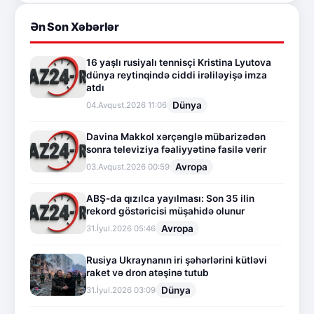
Ən Son Xəbərlər
16 yaşlı rusiyalı tennisçi Kristina Lyutova
dünya reytinqində ciddi irəliləyişə imza
atdı
Dünya
04.Avqust.2026 11:06
Davina Makkol xərçənglə mübarizədən
sonra televiziya fəaliyyətinə fasilə verir
Avropa
03.Avqust.2026 00:59
ABŞ-da qızılca yayılması: Son 35 ilin
rekord göstəricisi müşahidə olunur
Avropa
31.İyul.2026 05:46
Rusiya Ukraynanın iri şəhərlərini kütləvi
raket və dron atəşinə tutub
Dünya
31.İyul.2026 03:09