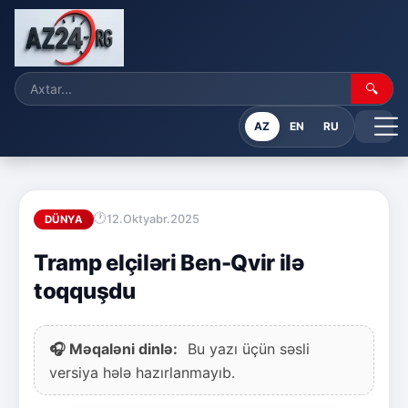
🔍
AZ
EN
RU
12.Oktyabr.2025
DÜNYA
Tramp elçiləri Ben-Qvir ilə
toqquşdu
🎧 Məqaləni dinlə:
Bu yazı üçün səsli
versiya hələ hazırlanmayıb.