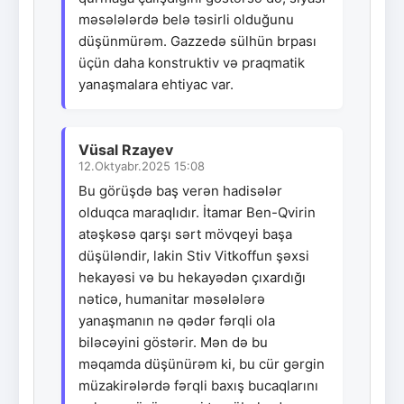
məsələlərdə belə təsirli olduğunu
düşünmürəm. Gazzedə sülhün brpası
üçün daha konstruktiv və praqmatik
yanaşmalara ehtiyac var.
Vüsal Rzayev
12.Oktyabr.2025 15:08
Bu görüşdə baş verən hadisələr
olduqca maraqlıdır. İtamar Ben-Qvirin
atəşkəsə qarşı sərt mövqeyi başa
düşüləndir, lakin Stiv Vitkoffun şəxsi
hekayəsi və bu hekayədən çıxardığı
nəticə, humanitar məsələlərə
yanaşmanın nə qədər fərqli ola
biləcəyini göstərir. Mən də bu
məqamda düşünürəm ki, bu cür gərgin
müzakirələrdə fərqli baxış bucaqlarını