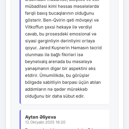
mübadiləsi kimi həssas məsələlərdə
fərqli baxış bucaqlarının olduğunu
göstərir. Ben-Qvirin qəti mövqeyi və
Vitkoffun şəxsi hekayə ilə verdiyi
cavab, bu prosesdəki emosional və
siyasi gərginliyin dərinliyini ortaya
qoyur. Jared Kuşnerin Həmasın təcrid
olunması ilə bağlı fikirləri isə
beynəlxalq arenada bu məsələyə
yanaşmanın digər bir aspektini əks
etdirir. Ümumilikdə, bu görüşlər
bölgədə sabitliyin bərpası üçün atılan
addımların nə qədər mürəkkəb
olduğunu bir daha sübut edir.
Aytən Əliyeva
12.Oktyabr.2025 16:20