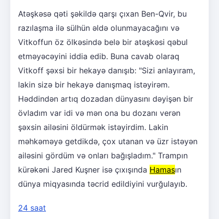
Atəşkəsə qəti şəkildə qarşı çıxan Ben-Qvir, bu
razılaşma ilə sülhün əldə olunmayacağını və
Vitkoffun öz ölkəsində belə bir atəşkəsi qəbul
etməyəcəyini iddia edib. Buna cavab olaraq
Vitkoff şəxsi bir hekayə danışıb: "Sizi anlayıram,
lakin sizə bir hekayə danışmaq istəyirəm.
Həddindən artıq dozadan dünyasını dəyişən bir
övladım var idi və mən ona bu dozanı verən
şəxsin ailəsini öldürmək istəyirdim. Lakin
məhkəməyə getdikdə, çox utanan və üzr istəyən
ailəsini gördüm və onları bağışladım." Trampın
kürəkəni Jared Kuşner isə çıxışında
Hamas
ın
dünya miqyasında təcrid edildiyini vurğulayıb.
24 saat