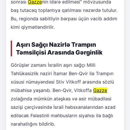
sonrası
Gazze
nin idarə edilməsi" mövzusunda
baş tutacaq toplantıya qatılması nəzərdə tutulur.
Bu, regionda sabitliyin bərpası üçün vacib addım
kimi qiymətləndirilir.
Aşırı Sağçı Nazirlə Trampın
Təmsilçisi Arasında Gərginlik
Görüşlər zamanı İsrailin aşırı sağçı Milli
Təhlükəsizlik naziri İtamar Ben-Qvir ilə Trampın
xüsusi nümayəndəsi Stiv Vitkoff arasında sözlü
mübahisə yaşanıb. Ben-Qvir, Vitkoffa
Gazze
zolağında mümkün atəşkəs və əsir mübadiləsi
sazişi çərçivəsində İsrail həbsxanalarından azad
ediləcək Fələstinli məhbusların siyahısı ilə bağlı
narahatlığını bildirib.