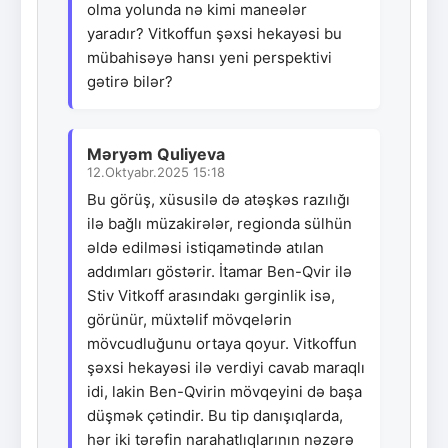
olma yolunda nə kimi maneələr
yaradır? Vitkoffun şəxsi hekayəsi bu
mübahisəyə hansı yeni perspektivi
gətirə bilər?
Məryəm Quliyeva
12.Oktyabr.2025 15:18
Bu görüş, xüsusilə də atəşkəs razılığı
ilə bağlı müzakirələr, regionda sülhün
əldə edilməsi istiqamətində atılan
addımları göstərir. İtamar Ben-Qvir ilə
Stiv Vitkoff arasındakı gərginlik isə,
görünür, müxtəlif mövqelərin
mövcudluğunu ortaya qoyur. Vitkoffun
şəxsi hekayəsi ilə verdiyi cavab maraqlı
idi, lakin Ben-Qvirin mövqeyini də başa
düşmək çətindir. Bu tip danışıqlarda,
hər iki tərəfin narahatlıqlarının nəzərə