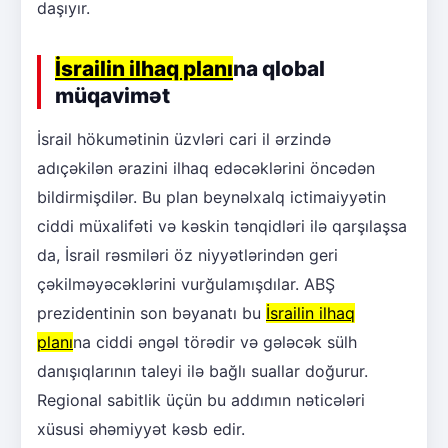
daşıyır.
İsrailin ilhaq planı
na qlobal
müqavimət
İsrail hökumətinin üzvləri cari il ərzində
adıçəkilən ərazini ilhaq edəcəklərini öncədən
bildirmişdilər. Bu plan beynəlxalq ictimaiyyətin
ciddi müxalifəti və kəskin tənqidləri ilə qarşılaşsa
da, İsrail rəsmiləri öz niyyətlərindən geri
çəkilməyəcəklərini vurğulamışdılar. ABŞ
prezidentinin son bəyanatı bu
İsrailin ilhaq
planı
na ciddi əngəl törədir və gələcək sülh
danışıqlarının taleyi ilə bağlı suallar doğurur.
Regional sabitlik üçün bu addımın nəticələri
xüsusi əhəmiyyət kəsb edir.