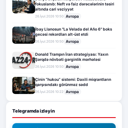
fokuslanıb: Neft və faiz dərəcələrinin təsiri
altında cari vəziyyət
Avropa
26.İyul.2026 10:50
İbay Llanosun "La Velada del Año 6" boks
gecəsi rekordları alt-üst etdi
Avropa
26.İyul.2026 10:50
Donald Trampın İran strategiyası: Yaxın
Şərqdə növbəti gərginlik mərhələsi
Avropa
26.İyul.2026 10:50
Çinin “hukou” sistemi: Daxili miqrantların
qarşısındakı görünməz sədd
Avropa
26.İyul.2026 10:22
Telegramda izləyin