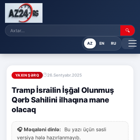
🔍
AZ
EN
RU
26.Sentyabr.2025
YAXIN ŞƏRQ
Tramp İsrailin İşğal Olunmuş
Qərb Sahilini ilhaqına mane
olacaq
🎧 Məqaləni dinlə:
Bu yazı üçün səsli
versiya hələ hazırlanmayıb.