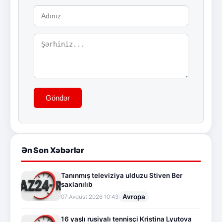
Göndər
Ən Son Xəbərlər
Tanınmış televiziya ulduzu Stiven Ber
saxlanılıb
Avropa
07.Avqust.2026 10:43
16 yaşlı rusiyalı tennisçi Kristina Lyutova