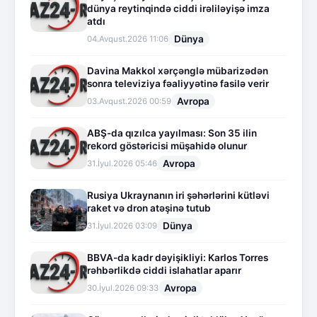
dünya reytinqində ciddi irəliləyişə imza
atdı
Dünya
04.Avqust.2026 11:06
Davina Makkol xərçənglə mübarizədən
sonra televiziya fəaliyyətinə fasilə verir
Avropa
03.Avqust.2026 00:59
ABŞ-da qızılca yayılması: Son 35 ilin
rekord göstəricisi müşahidə olunur
Avropa
31.İyul.2026 05:46
Rusiya Ukraynanın iri şəhərlərini kütləvi
raket və dron atəşinə tutub
Dünya
31.İyul.2026 03:09
BBVA-da kadr dəyişikliyi: Karlos Torres
rəhbərlikdə ciddi islahatlar aparır
Avropa
30.İyul.2026 09:33