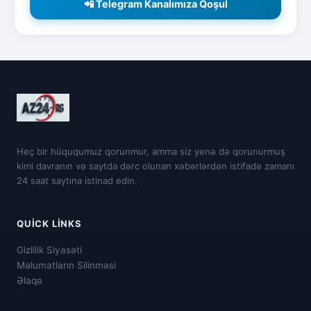
📲 Telegram Kanalımıza Qoşul
Heç bir hüququmuz qorunmur, amma siz yenə də qorunurmuş
kimi davranın və saytda dərc olunan xəbərlərdən istifadə zamanı
24 saat saytına istinad edin.
QUICK LINKS
Gizlilik Siyasəti
Məlumatların Silinməsi
Əlaqə