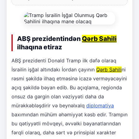
ABŞ prezidentindən
Qərb Sahili
ilhaqına etiraz
ABŞ prezidenti Donald Tramp ilk dəfə olaraq
İsrailin işğal altındakı İordan çayının
Qərb Sahili
ni
rəsmi şəkildə ilhaq etməsinə icazə verməyəcəyini
açıq şəkildə bəyan edib. Bu açıqlama, regionda
onsuz da gərgin olan vəziyyəti daha da
mürəkkəbləşdirir və beynəlxalq
diplomatiya
baxımından mühüm əhəmiyyət kəsb edir. Trampın
bu qətiyyətli mövqeyi, əvvəlki bəyanatlarından
fərqli olaraq, daha sərt və prinsipial xarakter