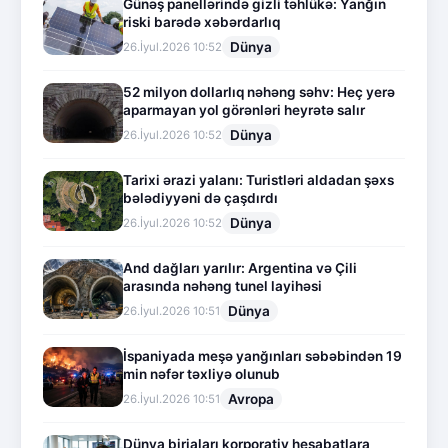
Günəş panellərində gizli təhlükə: Yanğın
riski barədə xəbərdarlıq
Dünya
26.İyul.2026 10:52
52 milyon dollarlıq nəhəng səhv: Heç yerə
aparmayan yol görənləri heyrətə salır
Dünya
26.İyul.2026 10:52
Tarixi ərazi yalanı: Turistləri aldadan şəxs
bələdiyyəni də çaşdırdı
Dünya
26.İyul.2026 10:52
And dağları yarılır: Argentina və Çili
arasında nəhəng tunel layihəsi
Dünya
26.İyul.2026 10:51
İspaniyada meşə yanğınları səbəbindən 19
min nəfər təxliyə olunub
Avropa
26.İyul.2026 10:51
Dünya birjaları korporativ hesabatlara