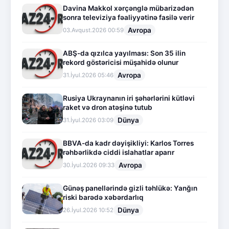
Davina Makkol xərçənglə mübarizədən
sonra televiziya fəaliyyətinə fasilə verir
Avropa
03.Avqust.2026 00:59
ABŞ-da qızılca yayılması: Son 35 ilin
rekord göstəricisi müşahidə olunur
Avropa
31.İyul.2026 05:46
Rusiya Ukraynanın iri şəhərlərini kütləvi
raket və dron atəşinə tutub
Dünya
31.İyul.2026 03:09
BBVA-da kadr dəyişikliyi: Karlos Torres
rəhbərlikdə ciddi islahatlar aparır
Avropa
30.İyul.2026 09:33
Günəş panellərində gizli təhlükə: Yanğın
riski barədə xəbərdarlıq
Dünya
26.İyul.2026 10:52