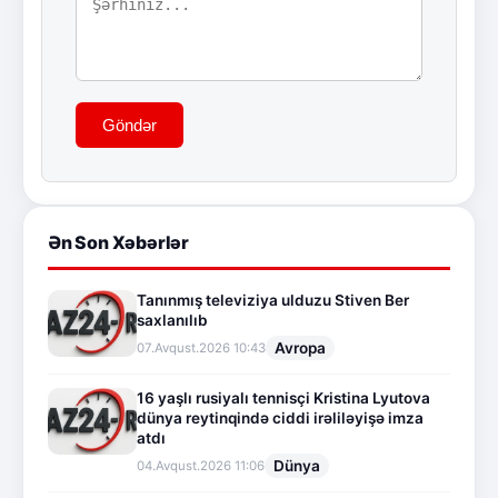
Göndər
Ən Son Xəbərlər
Tanınmış televiziya ulduzu Stiven Ber
saxlanılıb
Avropa
07.Avqust.2026 10:43
16 yaşlı rusiyalı tennisçi Kristina Lyutova
dünya reytinqində ciddi irəliləyişə imza
atdı
Dünya
04.Avqust.2026 11:06