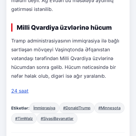
məlum deyil. Ağ Evdən bu məsələyə aydınlıq
gətirməsi istənilib.
Milli Qvardiya üzvlərinə hücum
Tramp administrasiyasının immiqrasiya ilə bağlı
sərtləşən mövqeyi Vaşinqtonda Əfqanıstan
vətəndaşı tərəfindən Milli Qvardiya üzvlərinə
hücumdan sonra gəlib. Hücum nəticəsində bir
nəfər həlak olub, digəri isə ağır yaralanıb.
24 saat
Etiketlər:
İmmiqrasiya
#DonaldTrump
#Minnesota
#TimWalz
#SiyasiBəyanatlar