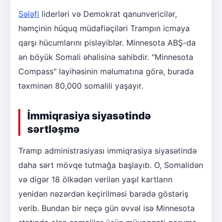
Sələfi
liderləri və Demokrat qanunvericilər,
həmçinin hüquq müdafiəçiləri Trampın icmaya
qarşı hücumlarını pisləyiblər. Minnesota ABŞ-da
ən böyük Somali əhalisinə sahibdir. "Minnesota
Compass" layihəsinin məlumatına görə, burada
təxminən 80,000 somalili yaşayır.
İmmiqrasiya siyasətində
sərtləşmə
Tramp administrasiyası immiqrasiya siyasətində
daha sərt mövqe tutmağa başlayıb. O, Somalidən
və digər 18 ölkədən verilən yaşıl kartların
yenidən nəzərdən keçirilməsi barədə göstəriş
verib. Bundan bir neçə gün əvvəl isə Minnesota