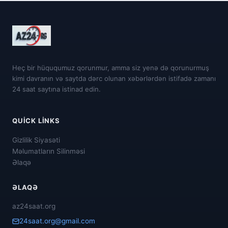
Heç bir hüququmuz qorunmur, amma siz yenə də qorunurmuş
kimi davranın və saytda dərc olunan xəbərlərdən istifadə zamanı
24 saat saytına istinad edin.
QUICK LINKS
Gizlilik Siyasəti
Məlumatların Silinməsi
Əlaqə
ƏLAQƏ
az24saat.org
24saat.org@gmail.com