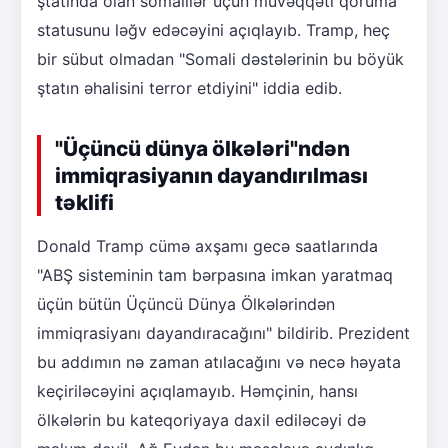
ştatında olan somalilər üçün müvəqqəti qoruma
statusunu ləğv edəcəyini açıqlayıb. Tramp, heç
bir sübut olmadan "Somali dəstələrinin bu böyük
ştatın əhalisini terror etdiyini" iddia edib.
"Üçüncü dünya ölkələri"ndən
immiqrasiyanın dayandırılması
təklifi
Donald Tramp cümə axşamı gecə saatlarında
"ABŞ sisteminin tam bərpasına imkan yaratmaq
üçün bütün Üçüncü Dünya Ölkələrindən
immiqrasiyanı dayandıracağını" bildirib. Prezident
bu addımın nə zaman atılacağını və necə həyata
keçiriləcəyini açıqlamayıb. Həmçinin, hansı
ölkələrin bu kateqoriyaya daxil ediləcəyi də