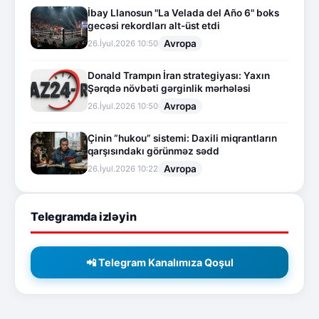
İbay Llanosun "La Velada del Año 6" boks
gecəsi rekordları alt-üst etdi
Avropa
26.İyul.2026 10:50
Donald Trampın İran strategiyası: Yaxın
Şərqdə növbəti gərginlik mərhələsi
Avropa
26.İyul.2026 10:50
Çinin “hukou” sistemi: Daxili miqrantların
qarşısındakı görünməz sədd
Avropa
26.İyul.2026 10:22
Telegramda izləyin
📲 Telegram Kanalımıza Qoşul