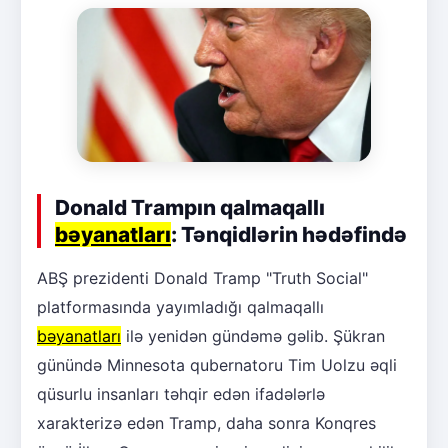
Donald Trampın qalmaqallı
bəyanatları
: Tənqidlərin hədəfində
ABŞ prezidenti Donald Tramp "Truth Social"
platformasında yayımladığı qalmaqallı
bəyanatları
ilə yenidən gündəmə gəlib. Şükran
günündə Minnesota qubernatoru Tim Uolzu əqli
qüsurlu insanları təhqir edən ifadələrlə
xarakterizə edən Tramp, daha sonra Konqres