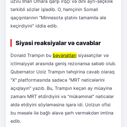
üzvü İlhan Omara qarşı irqçi və dini ayrı-seçkilik
tərkibli sözlər işlədib. O, həmçinin Somali
qaçqınlarının "Minnesota ştatını tamamilə ələ
keçirdiyini" iddia edib.
Siyasi reaksiyalar və cavablar
Donald Trampın bu
bəyanatları
siyasətçilər və
ictimaiyyət arasında geniş rezonansa səbəb olub.
Qubernator Uolz Trampın təhqirinə cavab olaraq
"X" platformasında sadəcə "MRT nəticələrini
açıqlayın" yazıb. Bu, Trampın keçən ay müayinə
zamanı MRT etdirdiyini və "mükəmməl" nəticələr
əldə etdiyini söyləməsinə işarə idi. Uolzun ofisi
bu məsələ ilə bağlı əlavə şərh verməkdən imtina
edib.