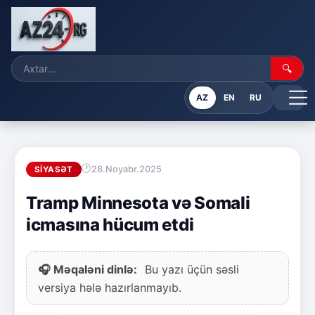
🔍
AZ
EN
RU
28.Noyabr.2025
SIYASƏT
Tramp Minnesota və Somali
icmasına hücum etdi
🎧 Məqaləni dinlə:
Bu yazı üçün səsli
versiya hələ hazırlanmayıb.