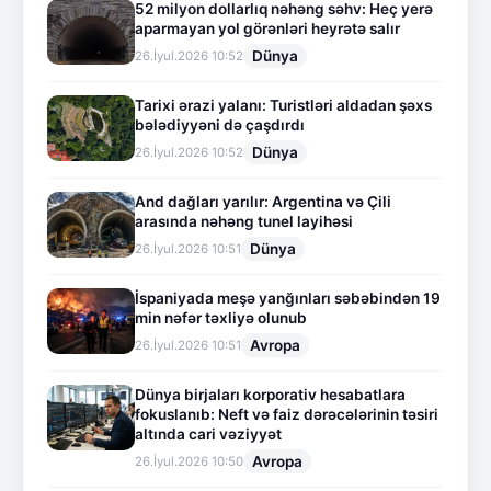
52 milyon dollarlıq nəhəng səhv: Heç yerə
aparmayan yol görənləri heyrətə salır
Dünya
26.İyul.2026 10:52
Tarixi ərazi yalanı: Turistləri aldadan şəxs
bələdiyyəni də çaşdırdı
Dünya
26.İyul.2026 10:52
And dağları yarılır: Argentina və Çili
arasında nəhəng tunel layihəsi
Dünya
26.İyul.2026 10:51
İspaniyada meşə yanğınları səbəbindən 19
min nəfər təxliyə olunub
Avropa
26.İyul.2026 10:51
Dünya birjaları korporativ hesabatlara
fokuslanıb: Neft və faiz dərəcələrinin təsiri
altında cari vəziyyət
Avropa
26.İyul.2026 10:50