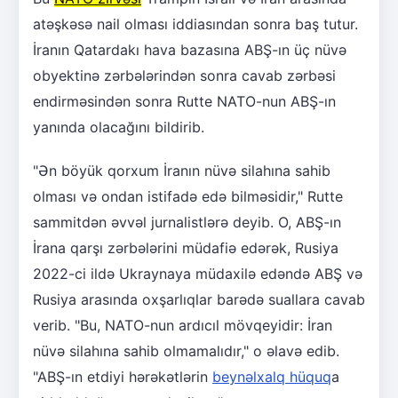
atəşkəsə nail olması iddiasından sonra baş tutur.
İranın Qatardakı hava bazasına ABŞ-ın üç nüvə
obyektinə zərbələrindən sonra cavab zərbəsi
endirməsindən sonra Rutte NATO-nun ABŞ-ın
yanında olacağını bildirib.
"Ən böyük qorxum İranın nüvə silahına sahib
olması və ondan istifadə edə bilməsidir," Rutte
sammitdən əvvəl jurnalistlərə deyib. O, ABŞ-ın
İrana qarşı zərbələrini müdafiə edərək, Rusiya
2022-ci ildə Ukraynaya müdaxilə edəndə ABŞ və
Rusiya arasında oxşarlıqlar barədə suallara cavab
verib. "Bu, NATO-nun ardıcıl mövqeyidir: İran
nüvə silahına sahib olmamalıdır," o əlavə edib.
"ABŞ-ın etdiyi hərəkətlərin
beynəlxalq hüquq
a