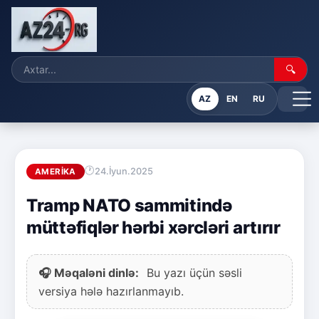
🔍
AZ
EN
RU
24.İyun.2025
AMERIKA
Tramp NATO sammitində
müttəfiqlər hərbi xərcləri artırır
🎧 Məqaləni dinlə:
Bu yazı üçün səsli
versiya hələ hazırlanmayıb.