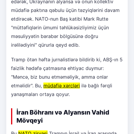
edərək, Ukraynanın alyansa və onun kollektiv
müdafiə paktına qəbulu üçün təzyiqlərini davam
etdirəcək. NATO-nun Baş katibi Mark Rutte
"müttəfiqlərin ümumi təhlükəsizliyimiz üçün
məsuliyyətin bərabər bölgüsünə doğru
irəlilədiyini" qürurla qeyd edib.
Tramp ötən həftə jurnalistlərə bildirib ki, ABŞ-ın 5
faizlik hədəfə çatmasına ehtiyac duymur:
"Məncə, biz bunu etməməliyik, amma onlar
etməlidir". Bu,
müdafiə xərcləri
ilə bağlı fərqli
yanaşmaları ortaya qoyur.
İran Böhranı və Alyansın Vahid
Mövqeyi
Bu
NATO zirvəsi
Trampın İsrail və İran arasında