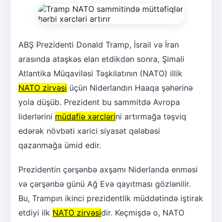
ABŞ Prezidenti Donald Tramp, İsrail və İran
arasında atəşkəs elan etdikdən sonra, Şimali
Atlantika Müqaviləsi Təşkilatının (NATO) illik
NATO zirvəsi
üçün Niderlandın Haaqa şəhərinə
yola düşüb. Prezident bu sammitdə Avropa
liderlərini
müdafiə xərcləri
ni artırmağa təşviq
edərək növbəti xarici siyasət qələbəsi
qazanmağa ümid edir.
Prezidentin çərşənbə axşamı Niderlanda enməsi
və çərşənbə günü Ağ Evə qayıtması gözlənilir.
Bu, Trampın ikinci prezidentlik müddətində iştirak
etdiyi ilk
NATO zirvəsi
dir. Keçmişdə o, NATO