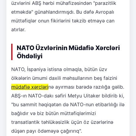
üzvlərini ABŞ hərbi mühafizəsindən "parazitlik
etməkdə" günahlandırmışdı. Bu dəfə Avropalı
müttəfiqlər onun fikirlərini təkzib etməyə can
atırlar.
NATO Üzvlərinin Müdafiə Xərcləri
Öhdəliyi
NATO, İspaniya istisna olmaqla, bütün üzv
ölkələrin ümumi daxili məhsullarının beş faizini
müdafiə xərcləri
nə ayırması barədə razılığa gəlib.
ABŞ-ın NATO-dakı səfiri Metyu Uitaker bildirib ki,
"bu sammit həqiqətən də NATO-nun etibarlılığı ilə
bağlıdır və biz bütün müttəfiqlərimizi
transatlantik təhlükəsizlik üçün öz üzərlərinə
düşən payı ödəməyə çağırırıq".