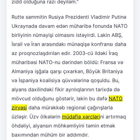
zidd olduğuna razı deyiləm."
Rutte sammitin Rusiya Prezidenti Vladimir Putinə
Ukraynada davam edən müharibə fonunda NATO
birliyinin nümayişi olmasını istəyirdi. Lakin ABŞ,
İsrail və İran arasındakı münaqişə konfransı daha
az proqnozlaşdırılan edir. 2003-cü ildəki İraq
müharibəsi NATO-nu dərindən böldü: Fransa və
Almaniya işğala qarşı çıxarkən, Böyük Britaniya
və İspaniya koalisiya qüvvələrinə qoşuldu. Bu,
alyans daxilindəki fikir ayrılıqlarının tarixdə də
mövcud olduğunu göstərir, lakin bu dəfə
NATO
zirvəsi
daha mürəkkəb regional çağırışlarla
üzləşir. Üzv ölkələrin
müdafiə xərcləri
ni artırmaq
öhdəliyi, alyansın möhkəmliyini təmin etmək
baxımından mühüm bir addımdır.