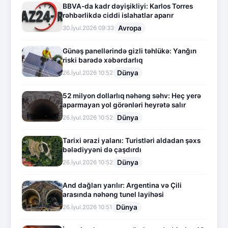
BBVA-da kadr dəyişikliyi: Karlos Torres
rəhbərlikdə ciddi islahatlar aparır
Avropa
30.İyul.2026 09:33
Günəş panellərində gizli təhlükə: Yanğın
riski barədə xəbərdarlıq
Dünya
26.İyul.2026 10:52
52 milyon dollarlıq nəhəng səhv: Heç yerə
aparmayan yol görənləri heyrətə salır
Dünya
26.İyul.2026 10:52
Tarixi ərazi yalanı: Turistləri aldadan şəxs
bələdiyyəni də çaşdırdı
Dünya
26.İyul.2026 10:52
And dağları yarılır: Argentina və Çili
arasında nəhəng tunel layihəsi
Dünya
26.İyul.2026 10:51