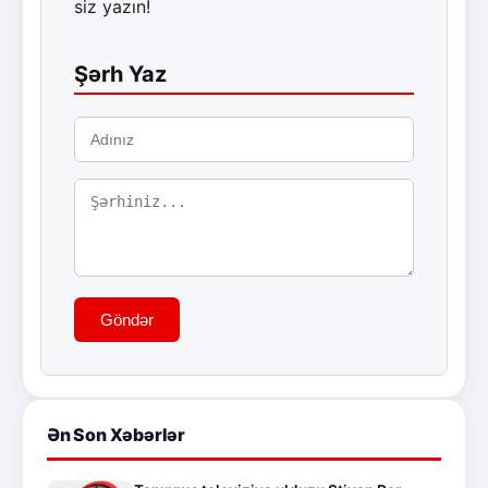
siz yazın!
Şərh Yaz
Göndər
Ən Son Xəbərlər