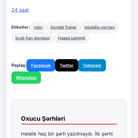
24 saat
Etiketlər:
nato
Donald Tramp
müdafiə xərcləri
İsrail-İran atəşkəsi
Haaqa sammiti
Paylaş:
Facebook
Twitter
Telegram
WhatsApp
Oxucu Şərhləri
Hələlik heç bir şərh yazılmayıb. İlk şərhi