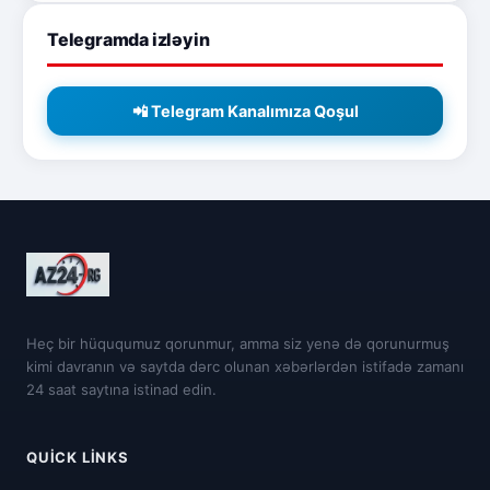
Telegramda izləyin
📲 Telegram Kanalımıza Qoşul
Heç bir hüququmuz qorunmur, amma siz yenə də qorunurmuş
kimi davranın və saytda dərc olunan xəbərlərdən istifadə zamanı
24 saat saytına istinad edin.
QUICK LINKS