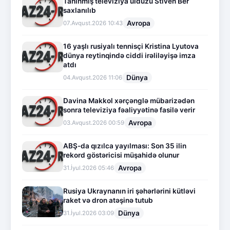
Tanınmış televiziya ulduzu Stiven Ber
saxlanılıb
Avropa
07.Avqust.2026 10:43
16 yaşlı rusiyalı tennisçi Kristina Lyutova
dünya reytinqində ciddi irəliləyişə imza
atdı
Dünya
04.Avqust.2026 11:06
Davina Makkol xərçənglə mübarizədən
sonra televiziya fəaliyyətinə fasilə verir
Avropa
03.Avqust.2026 00:59
ABŞ-da qızılca yayılması: Son 35 ilin
rekord göstəricisi müşahidə olunur
Avropa
31.İyul.2026 05:46
Rusiya Ukraynanın iri şəhərlərini kütləvi
raket və dron atəşinə tutub
Dünya
31.İyul.2026 03:09