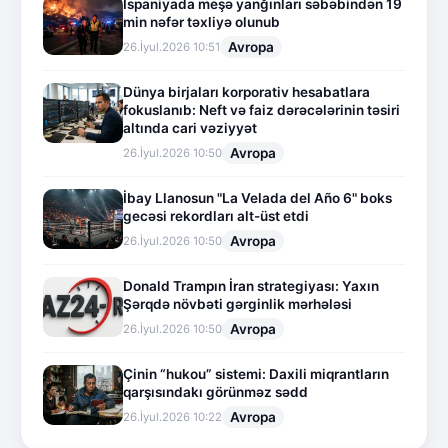
İspaniyada meşə yanğınları səbəbindən 19
min nəfər təxliyə olunub
Avropa
26.İyul.2026 10:51
Dünya birjaları korporativ hesabatlara
fokuslanıb: Neft və faiz dərəcələrinin təsiri
altında cari vəziyyət
Avropa
26.İyul.2026 10:50
İbay Llanosun "La Velada del Año 6" boks
gecəsi rekordları alt-üst etdi
Avropa
26.İyul.2026 10:50
Donald Trampın İran strategiyası: Yaxın
Şərqdə növbəti gərginlik mərhələsi
Avropa
26.İyul.2026 10:50
Çinin “hukou” sistemi: Daxili miqrantların
qarşısındakı görünməz sədd
Avropa
26.İyul.2026 10:22