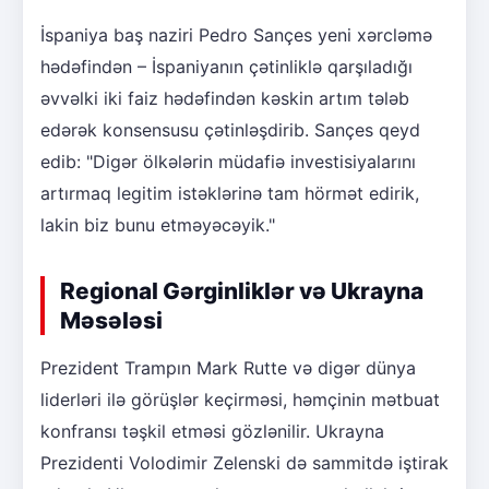
İspaniya baş naziri Pedro Sançes yeni xərcləmə
hədəfindən – İspaniyanın çətinliklə qarşıladığı
əvvəlki iki faiz hədəfindən kəskin artım tələb
edərək konsensusu çətinləşdirib. Sançes qeyd
edib: "Digər ölkələrin müdafiə investisiyalarını
artırmaq legitim istəklərinə tam hörmət edirik,
lakin biz bunu etməyəcəyik."
Regional Gərginliklər və Ukrayna
Məsələsi
Prezident Trampın Mark Rutte və digər dünya
liderləri ilə görüşlər keçirməsi, həmçinin mətbuat
konfransı təşkil etməsi gözlənilir. Ukrayna
Prezidenti Volodimir Zelenski də sammitdə iştirak