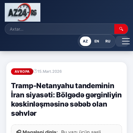
🔍
AZ
EN
RU
15.Mart.2026
AVROPA
Tramp-Netanyahu tandeminin
İran siyasəti: Bölgədə gərginliyin
kəskinləşməsinə səbəb olan
səhvlər
🎧 Məqaləni dinlə:
Bu yazı üçün səsli