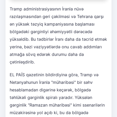
Tramp administrasiyasının İranla nüvə
razılaşmasından geri çəkilməsi və Tehrana qarşı
ən yüksək təzyiq kampaniyasına başlaması
bölgədəki gərginliyi əhəmiyyətli dərəcədə
yüksəldib. Bu tədbirlər İranı daha da təcrid etmək
yerinə, bəzi vəziyyətlərdə onu cavab addımları
atmağa sövq edərək durumu daha da
çətinləşdirib.
EL PAÍS qəzetinin bildirdiyinə görə, Tramp və
Netanyahunun İranla "müharibəsi" bir səhv
hesablamadan digərinə keçərək, bölgədə
təhlükəli gərginlik spiralı yaradır. Yüksələn
gərginlik "Ramazan müharibəsi" kimi ssenarilərin
müzakirəsinə yol açıb ki, bu da bölgədə