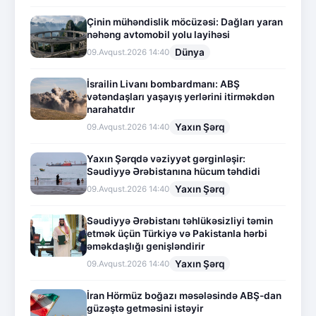
Çinin mühəndislik möcüzəsi: Dağları yaran
nəhəng avtomobil yolu layihəsi
Dünya
09.Avqust.2026 14:40
İsrailin Livanı bombardmanı: ABŞ
vətəndaşları yaşayış yerlərini itirməkdən
narahatdır
Yaxın Şərq
09.Avqust.2026 14:40
Yaxın Şərqdə vəziyyət gərginləşir:
Səudiyyə Ərəbistanına hücum təhdidi
Yaxın Şərq
09.Avqust.2026 14:40
Səudiyyə Ərəbistanı təhlükəsizliyi təmin
etmək üçün Türkiyə və Pakistanla hərbi
əməkdaşlığı genişləndirir
Yaxın Şərq
09.Avqust.2026 14:40
İran Hörmüz boğazı məsələsində ABŞ-dan
güzəştə getməsini istəyir