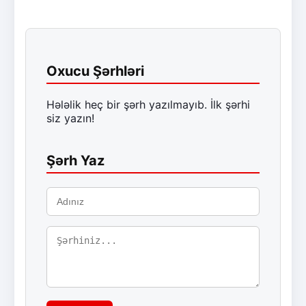
Oxucu Şərhləri
Hələlik heç bir şərh yazılmayıb. İlk şərhi
siz yazın!
Şərh Yaz