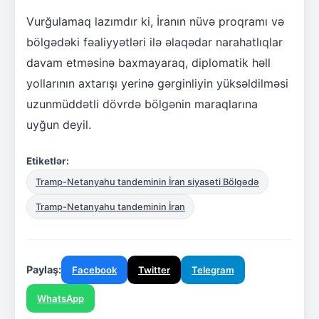
Vurğulamaq lazımdır ki, İranın nüvə proqramı və
bölgədəki fəaliyyətləri ilə əlaqədar narahatlıqlar
davam etməsinə baxmayaraq, diplomatik həll
yollarının axtarışı yerinə gərginliyin yüksəldilməsi
uzunmüddətli dövrdə bölgənin maraqlarına
uyğun deyil.
Etiketlər:
Tramp-Netanyahu tandeminin İran siyasəti Bölgədə
Tramp-Netanyahu tandeminin İran
Paylaş:
Facebook
Twitter
Telegram
WhatsApp