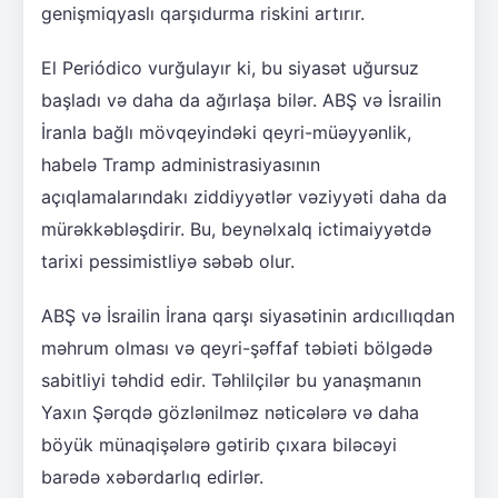
genişmiqyaslı qarşıdurma riskini artırır.
El Periódico vurğulayır ki, bu siyasət uğursuz
başladı və daha da ağırlaşa bilər. ABŞ və İsrailin
İranla bağlı mövqeyindəki qeyri-müəyyənlik,
habelə Tramp administrasiyasının
açıqlamalarındakı ziddiyyətlər vəziyyəti daha da
mürəkkəbləşdirir. Bu, beynəlxalq ictimaiyyətdə
tarixi pessimistliyə səbəb olur.
ABŞ və İsrailin İrana qarşı siyasətinin ardıcıllıqdan
məhrum olması və qeyri-şəffaf təbiəti bölgədə
sabitliyi təhdid edir. Təhlilçilər bu yanaşmanın
Yaxın Şərqdə gözlənilməz nəticələrə və daha
böyük münaqişələrə gətirib çıxara biləcəyi
barədə xəbərdarlıq edirlər.