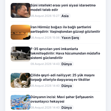
Süni intellekt erası yeni siyasi idarəetmə
modeli tələb edir
Asia
09.Avqust.2026 15:27
İran Hörmüz boğazı ilə bağlı şərtlərini
sərtləşdirir: Vaşinqtondan güzəşt gözlənilir
Yaxın Şərq
09.Avqust.2026 15:06
F-35 qırıcıları yeni imkanlarla
təkmilləşdirilir: Hava hücumundan müdafiə
sistemi gücləndirilir
Dünya
09.Avqust.2026 14:43
Çilidə qeyri-adi nailiyyət: 25 yük maşını
torpağı əlləriylə daşıyaraq ev tikdilər
Dünya
09.Avqust.2026 14:40
Dünyanın incisi: Mavi şəhər Şefşauenin
ovsunlayıcı hekayəsi
Dünya
09.Avqust.2026 14:40