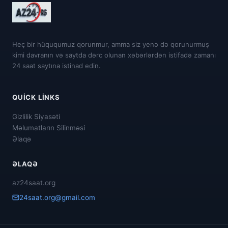
Heç bir hüququmuz qorunmur, amma siz yenə də qorunurmuş
kimi davranın və saytda dərc olunan xəbərlərdən istifadə zamanı
24 saat saytına istinad edin.
QUICK LINKS
Gizlilik Siyasəti
Məlumatların Silinməsi
Əlaqə
ƏLAQƏ
az24saat.org
24saat.org@gmail.com