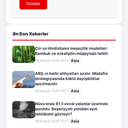
Göndər
Ən Son Xəbərlər
Çin və Hindistanın meşəçilik modelləri:
Bambuk və evkaliptin müqayisəli təhlili
Asia
09.Avqust.2026 15:27
ABŞ-ın hərbi ehtiyatları azalır: Müdafiə
strategiyasında köklü dəyişikliklər
qaçılmazdır
Asia
09.Avqust.2026 15:27
Nüvə erası 81 il əvvəl yalanlar üzərində
quruldu: Bəşəriyyəti yenidən eyni
təhlükəmi gözləyir?
Asia
09.Avqust.2026 15:27