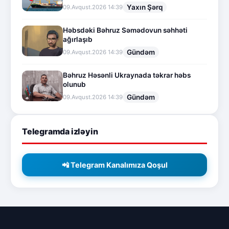
Yaxın Şərq
09.Avqust.2026 14:39
Həbsdəki Bəhruz Səmədovun səhhəti
ağırlaşıb
Gündəm
09.Avqust.2026 14:39
Bəhruz Həsənli Ukraynada təkrar həbs
olunub
Gündəm
09.Avqust.2026 14:39
Telegramda izləyin
📲 Telegram Kanalımıza Qoşul