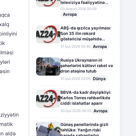
televiziya fəaliyyətinə
fasilə verir
03.Avqust.2026 00:59
Avropa
uqca
xalq
ABŞ-da qızılca yayılması:
inliyini
Son 35 ilin rekord
göstəricisi müşahidə
ik
olunur
Avropa
31.İyul.2026 05:46
ilməsi
Rusiya Ukraynanın iri
yləri
şəhərlərini kütləvi raket və
kəsin
dron atəşinə tutub
Dünya
31.İyul.2026 03:09
BBVA-da kadr dəyişikliyi:
Karlos Torres rəhbərlikdə
ciddi islahatlar aparır
Avropa
30.İyul.2026 09:33
ziyyətin
omatik
Günəş panellərində gizli
təhlükə: Yanğın riski
ın əldə
barədə xəbərdarlıq