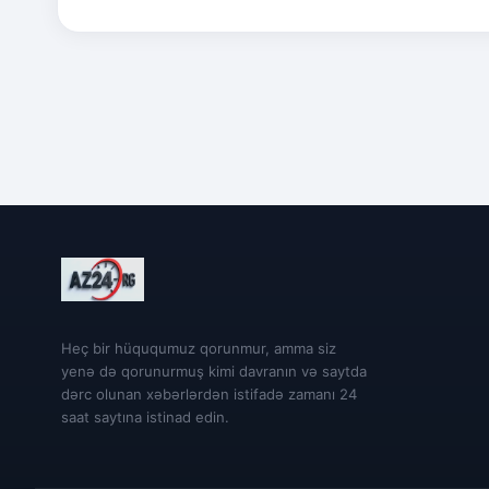
Heç bir hüququmuz qorunmur, amma siz
yenə də qorunurmuş kimi davranın və saytda
dərc olunan xəbərlərdən istifadə zamanı 24
saat saytına istinad edin.