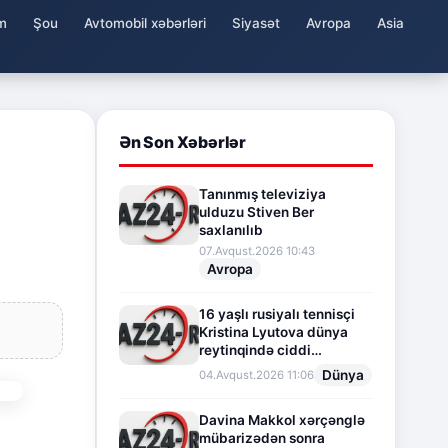
m
Şou
Avtomobil xəbərləri
Siyasət
Avropa
Asia
Ən Son Xəbərlər
Tanınmış televiziya
ulduzu Stiven Ber
saxlanılıb
07.Avqust.2026 10:43
Avropa
16 yaşlı rusiyalı tennisçi
Kristina Lyutova dünya
reytinqində ciddi
irəliləyişə imza atdı
Dünya
04.Avqust.2026 11:06
Davina Makkol xərçənglə
mübarizədən sonra