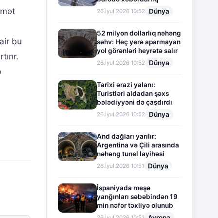
dmət
Dünya
26.İyul.2026 10:52
52 milyon dollarlıq nəhəng
air bu
səhv: Heç yerə aparmayan
yol görənləri heyrətə salır
ırır.
Dünya
26.İyul.2026 10:52
b
Tarixi ərazi yalanı:
Turistləri aldadan şəxs
bələdiyyəni də çaşdırdı
Dünya
26.İyul.2026 10:52
And dağları yarılır:
Argentina və Çili arasında
nəhəng tunel layihəsi
Dünya
26.İyul.2026 10:51
İspaniyada meşə
yanğınları səbəbindən 19
min nəfər təxliyə olunub
Avropa
26.İyul.2026 10:51