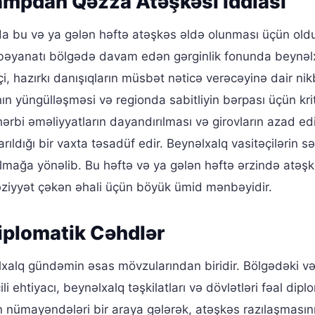
ampdan Qəzza Atəşkəsi İddiası
a bu və ya gələn həftə atəşkəs əldə olunması üçün old
 bəyanatı bölgədə davam edən gərginlik fonunda beynəl
 hazırkı danışıqların müsbət nəticə verəcəyinə dair nikb
n yüngülləşməsi və regionda sabitliyin bərpası üçün krit
rbi əməliyyatların dayandırılması və girovların azad ed
ıldığı bir vaxta təsadüf edir. Beynəlxalq vasitəçilərin sə
 olmağa yönəlib. Bu həftə və ya gələn həftə ərzində atəş
ziyyət çəkən əhali üçün böyük ümid mənbəyidir.
iplomatik Cəhdlər
əlxalq gündəmin əsas mövzularından biridir. Bölgədəki və
li ehtiyacı, beynəlxalq təşkilatları və dövlətləri fəal dipl
in nümayəndələri bir araya gələrək, atəşkəs razılaşmasın