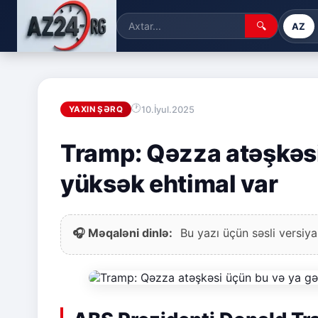
🔍
AZ
10.İyul.2025
YAXIN ŞƏRQ
Tramp: Qəzza atəşkəsi
yüksək ehtimal var
🎧 Məqaləni dinlə:
Bu yazı üçün səsli versiya