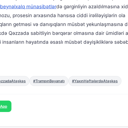
beynəlxalq münasibətlər
də gərginliyin azaldılmasına xi
ozu, prosesin arxasında hansısa ciddi irəliləyişlərin ola
şıqların getməsi və danışıqların müsbət yekunlaşmasına d
də Qəzzada sabitliyin bərqərar olmasına dair ümidləri art
 insanların həyatında əsaslı müsbət dəyişikliklərə səbə
zzadaAtəşkəs
#TrampınBəyanatı
#YaxınHəftələrdəAtəşkəs
sApp