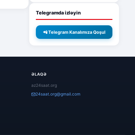
Telegramda izləyin
📲 Telegram Kanalımıza Qoşul
ƏLAQƏ
az24saat.org
24saat.org@gmail.com