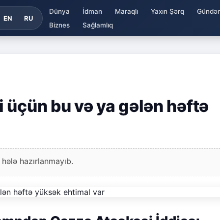
Dünya
İdman
Maraqlı
Yaxın Şərq
Gündə
EN
RU
Biznes
Sağlamlıq
 üçün bu və ya gələn həftə
 hələ hazırlanmayıb.