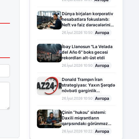
Dünya birjaları korporativ
hesabatlara fokuslanıb:
Neft və faiz dərəcələrinin
təsiri altında cari vəziyyət
Avropa
26.İyul.2026 10:50
İbay Llanosun "La Velada
del Año 6" boks gecəsi
rekordları alt-üst etdi
Avropa
26.İyul.2026 10:50
Donald Trampın İran
strategiyası: Yaxın Şərqdə
növbəti gərginlik
mərhələsi
Avropa
26.İyul.2026 10:50
Çinin “hukou” sistemi:
Daxili miqrantların
qarşısındakı görünməz
sədd
Avropa
26.İyul.2026 10:22