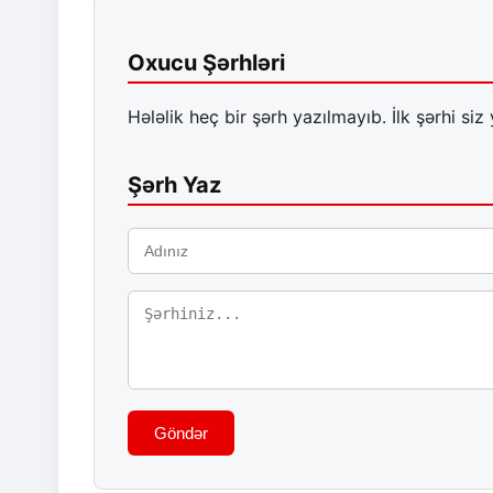
Oxucu Şərhləri
Hələlik heç bir şərh yazılmayıb. İlk şərhi siz 
Şərh Yaz
Göndər