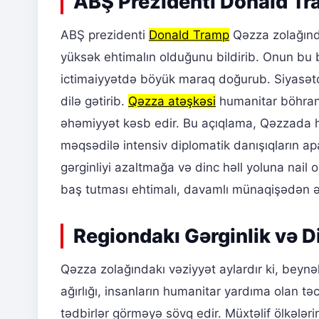
ABŞ Prezidenti Donald Tr
ABŞ prezidenti
Donald Tramp
Qəzza zolağınd
yüksək ehtimalın olduğunu bildirib. Onun bu
ictimaiyyətdə böyük maraq doğurub. Siyasətçi,
dilə gətirib.
Qəzza atəşkəsi
humanitar böhranı
əhəmiyyət kəsb edir. Bu açıqlama, Qəzzada hə
məqsədilə intensiv diplomatik danışıqların apar
gərginliyi azaltmağa və dinc həll yoluna nail
baş tutması ehtimalı, davamlı münaqişədən ə
Regiondakı Gərginlik və D
Qəzza zolağındakı vəziyyət aylardır ki, beyn
ağırlığı, insanların humanitar yardıma olan təci
tədbirlər görməyə sövq edir. Müxtəlif ölkələr