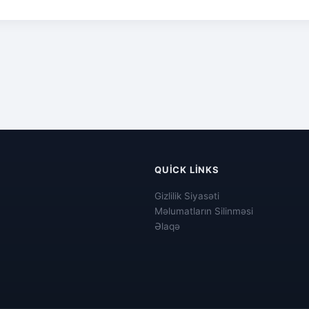
QUICK LINKS
Gizlilik Siyasəti
Məlumatların Silinməsi
Əlaqə