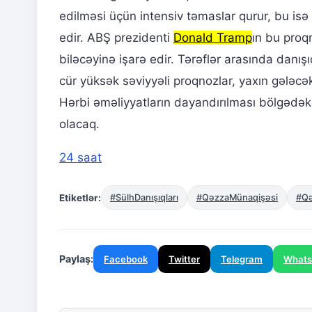
edilməsi üçün intensiv təmaslar qurur, bu isə
edir. ABŞ prezidenti
Donald Tramp
ın bu proqn
biləcəyinə işarə edir. Tərəflər arasında danı
cür yüksək səviyyəli proqnozlar, yaxın gələcək
Hərbi əməliyyatların dayandırılması bölgədəki
olacaq.
24 saat
Etiketlər:
#SülhDanışıqları
#QəzzaMünaqişəsi
#Qə
Paylaş:
Facebook
Twitter
Telegram
What