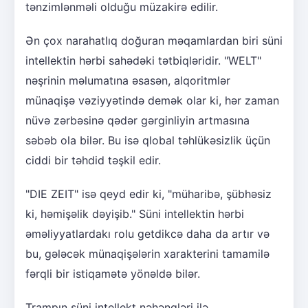
tənzimlənməli olduğu müzakirə edilir.
Ən çox narahatlıq doğuran məqamlardan biri süni
intellektin hərbi sahədəki tətbiqləridir. "WELT"
nəşrinin məlumatına əsasən, alqoritmlər
münaqişə vəziyyətində demək olar ki, hər zaman
nüvə zərbəsinə qədər gərginliyin artmasına
səbəb ola bilər. Bu isə qlobal təhlükəsizlik üçün
ciddi bir təhdid təşkil edir.
"DIE ZEIT" isə qeyd edir ki, "müharibə, şübhəsiz
ki, həmişəlik dəyişib." Süni intellektin hərbi
əməliyyatlardakı rolu getdikcə daha da artır və
bu, gələcək münaqişələrin xarakterini tamamilə
fərqli bir istiqamətə yönəldə bilər.
Trampın süni intellekt nəhəngləri ilə