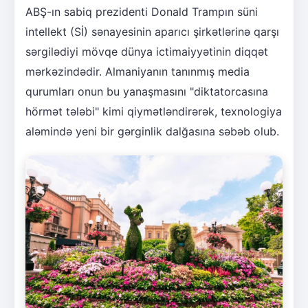
ABŞ-ın sabiq prezidenti Donald Trampın süni
intellekt (Sİ) sənayesinin aparıcı şirkətlərinə qarşı
sərgilədiyi mövqe dünya ictimaiyyətinin diqqət
mərkəzindədir. Almaniyanın tanınmış media
qurumları onun bu yanaşmasını "diktatorcasına
hörmət tələbi" kimi qiymətləndirərək, texnologiya
aləmində yeni bir gərginlik dalğasına səbəb olub.