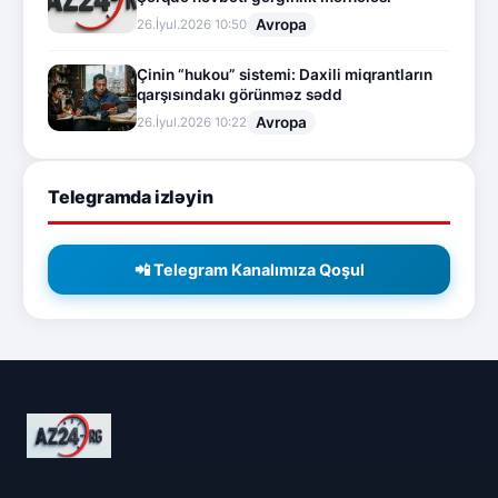
Avropa
26.İyul.2026 10:50
Çinin “hukou” sistemi: Daxili miqrantların
qarşısındakı görünməz sədd
Avropa
26.İyul.2026 10:22
Telegramda izləyin
📲 Telegram Kanalımıza Qoşul