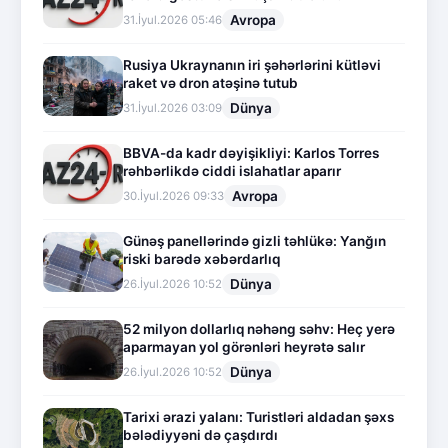
Avropa
31.İyul.2026 05:46
Rusiya Ukraynanın iri şəhərlərini kütləvi
raket və dron atəşinə tutub
Dünya
31.İyul.2026 03:09
BBVA-da kadr dəyişikliyi: Karlos Torres
rəhbərlikdə ciddi islahatlar aparır
Avropa
30.İyul.2026 09:33
Günəş panellərində gizli təhlükə: Yanğın
riski barədə xəbərdarlıq
Dünya
26.İyul.2026 10:52
52 milyon dollarlıq nəhəng səhv: Heç yerə
aparmayan yol görənləri heyrətə salır
Dünya
26.İyul.2026 10:52
Tarixi ərazi yalanı: Turistləri aldadan şəxs
bələdiyyəni də çaşdırdı