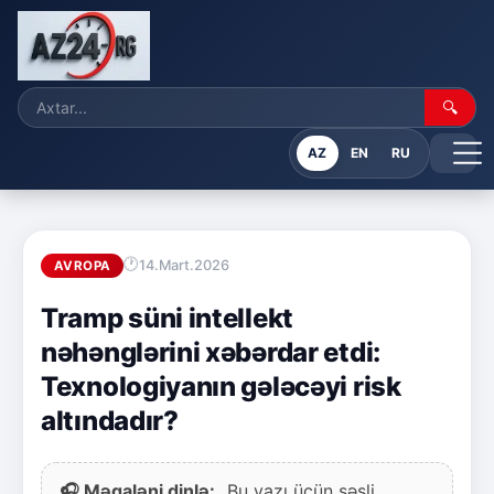
🔍
AZ
EN
RU
14.Mart.2026
AVROPA
Tramp süni intellekt
nəhənglərini xəbərdar etdi:
Texnologiyanın gələcəyi risk
altındadır?
🎧 Məqaləni dinlə:
Bu yazı üçün səsli