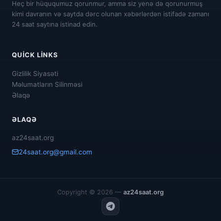
Heç bir hüququmuz qorunmur, amma siz yenə də qorunurmuş
kimi davranın və saytda dərc olunan xəbərlərdən istifadə zamanı
24 saat saytına istinad edin.
QUICK LINKS
Gizlilik Siyasəti
Məlumatların Silinməsi
Əlaqə
ƏLAQƏ
az24saat.org
24saat.org@gmail.com
Copyright © 2026 —
az24saat.org