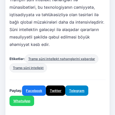
münasibətləri, bu texnologiyanın cəmiyyətə,
iqtisadiyyata və təhlükəsizliyə olan təsirləri ilə
bağlı qlobal müzakirələri daha da intensivləşdirir.
Süni intellektin gələcəyi ilə əlaqədar qərarların
məsuliyyətli şəkildə qəbul edilməsi böyük
əhəmiyyət kəsb edir.
Etiketlər:
Tramp süni intellekt nəhənglərini xəbərdar
Tramp süni intellekt
Paylaş:
Facebook
Twitter
Telegram
WhatsApp