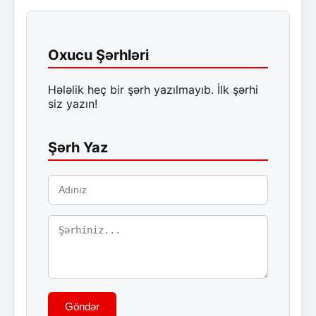
Oxucu Şərhləri
Hələlik heç bir şərh yazılmayıb. İlk şərhi
siz yazın!
Şərh Yaz
Göndər