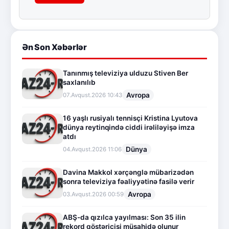
Ən Son Xəbərlər
Tanınmış televiziya ulduzu Stiven Ber
saxlanılıb
Avropa
07.Avqust.2026 10:43
16 yaşlı rusiyalı tennisçi Kristina Lyutova
dünya reytinqində ciddi irəliləyişə imza
atdı
Dünya
04.Avqust.2026 11:06
Davina Makkol xərçənglə mübarizədən
sonra televiziya fəaliyyətinə fasilə verir
Avropa
03.Avqust.2026 00:59
ABŞ-da qızılca yayılması: Son 35 ilin
rekord göstəricisi müşahidə olunur