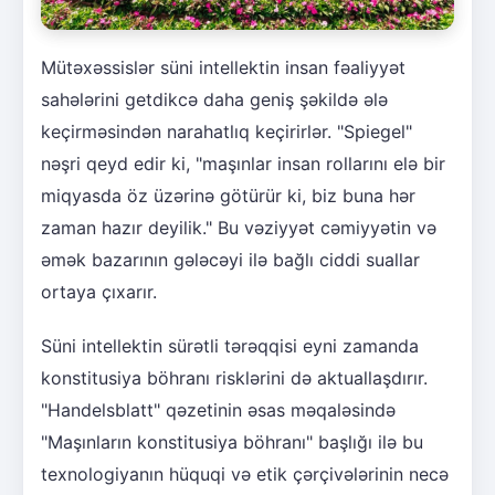
Mütəxəssislər süni intellektin insan fəaliyyət
sahələrini getdikcə daha geniş şəkildə ələ
keçirməsindən narahatlıq keçirirlər. "Spiegel"
nəşri qeyd edir ki, "maşınlar insan rollarını elə bir
miqyasda öz üzərinə götürür ki, biz buna hər
zaman hazır deyilik." Bu vəziyyət cəmiyyətin və
əmək bazarının gələcəyi ilə bağlı ciddi suallar
ortaya çıxarır.
Süni intellektin sürətli tərəqqisi eyni zamanda
konstitusiya böhranı risklərini də aktuallaşdırır.
"Handelsblatt" qəzetinin əsas məqaləsində
"Maşınların konstitusiya böhranı" başlığı ilə bu
texnologiyanın hüquqi və etik çərçivələrinin necə