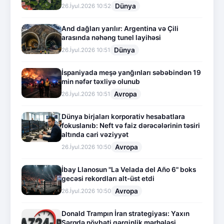
Dünya
26.İyul.2026 10:52
And dağları yarılır: Argentina və Çili
arasında nəhəng tunel layihəsi
Dünya
26.İyul.2026 10:51
İspaniyada meşə yanğınları səbəbindən 19
min nəfər təxliyə olunub
Avropa
26.İyul.2026 10:51
Dünya birjaları korporativ hesabatlara
fokuslanıb: Neft və faiz dərəcələrinin təsiri
altında cari vəziyyət
Avropa
26.İyul.2026 10:50
İbay Llanosun "La Velada del Año 6" boks
gecəsi rekordları alt-üst etdi
Avropa
26.İyul.2026 10:50
Donald Trampın İran strategiyası: Yaxın
Şərqdə növbəti gərginlik mərhələsi