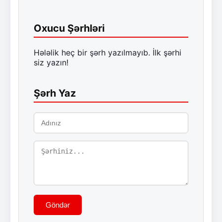
Oxucu Şərhləri
Hələlik heç bir şərh yazılmayıb. İlk şərhi
siz yazın!
Şərh Yaz
Göndər