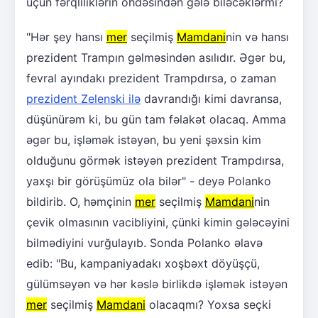
üçün fərqliliklərin öhdəsindən gələ biləcəklərmi?
"Hər şey hansı
mer
seçilmiş
Mamdani
nin və hansı
prezident Trampın gəlməsindən asılıdır. Əgər bu,
fevral ayındakı prezident Trampdırsa, o zaman
prezident Zelenski ilə
davrandığı kimi davransa,
düşünürəm ki, bu gün tam fəlakət olacaq. Amma
əgər bu, işləmək istəyən, bu yeni şəxsin kim
olduğunu görmək istəyən prezident Trampdırsa,
yaxşı bir görüşümüz ola bilər" - deyə Polanko
bildirib. O, həmçinin
mer
seçilmiş
Mamdani
nin
çevik olmasının vacibliyini, çünki kimin gələcəyini
bilmədiyini vurğulayıb. Sonda Polanko əlavə
edib: "Bu, kampaniyadakı xoşbəxt döyüşçü,
gülümsəyən və hər kəslə birlikdə işləmək istəyən
mer
seçilmiş
Mamdani
olacaqmı? Yoxsa seçki