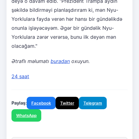
deyə o davam edib. "Prezident Trampa aydın
şəkildə bildirməyi planlaşdırıram ki, mən Nyu-
Yorklulara fayda verən hər hansı bir gündəlikdə
onunla işləyəcəyəm. Əgər bir gündəlik Nyu-
Yorklulara zərər verərsə, bunu ilk deyən mən
olacağam."
Ətraflı məlumatı
buradan
oxuyun.
24 saat
Paylaş:
Facebook
Twitter
Telegram
WhatsApp