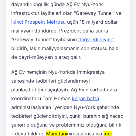
dayandırıldığı ilk gündə Ağ Ev Nyu-York
infrastruktur layihələri olan "Gateway Tunnel" və
İkinci Prospekt Metrosu
üçün 18 milyard dollar
maliyyəni dondurub. Prezident daha sonra
"Gateway Tunnel" layihəsinin
"ləğv edildiyini"
bildirib, lakin maliyyələşmənin son statusu hələ
də qeyri-müəyyən olaraq qalır.
Ağ Ev həmçinin Nyu-Yorkda immiqrasiya
sahəsində tədbirləri gücləndirməyi
planlaşdırdığını açıqlayıb. Ağ Evin sərhəd üzrə
koordinatoru Tom Homan
keçən həftə
administrasiyanın "yenidən Nyu-York şəhərində
tədbirləri gücləndirdiyini, çünki buranın sığınacaq
şəhəri olduğunu və problemimiz olduğunu bilirik"
- deyə bildirib.
Mamdani
nin sözçüsü isə
mer