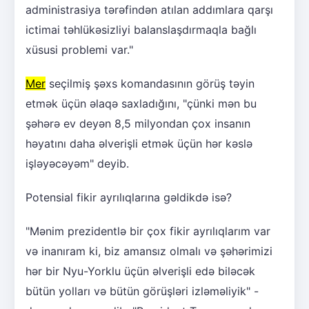
administrasiya tərəfindən atılan addımlara qarşı
ictimai təhlükəsizliyi balanslaşdırmaqla bağlı
xüsusi problemi var."
Mer
seçilmiş şəxs komandasının görüş təyin
etmək üçün əlaqə saxladığını, "çünki mən bu
şəhərə ev deyən 8,5 milyondan çox insanın
həyatını daha əlverişli etmək üçün hər kəslə
işləyəcəyəm" deyib.
Potensial fikir ayrılıqlarına gəldikdə isə?
"Mənim prezidentlə bir çox fikir ayrılıqlarım var
və inanıram ki, biz amansız olmalı və şəhərimizi
hər bir Nyu-Yorklu üçün əlverişli edə biləcək
bütün yolları və bütün görüşləri izləməliyik" -