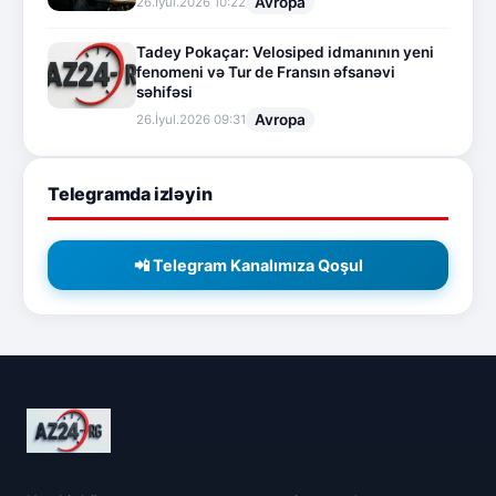
Avropa
26.İyul.2026 10:22
Tadey Pokaçar: Velosiped idmanının yeni
fenomeni və Tur de Fransın əfsanəvi
səhifəsi
Avropa
26.İyul.2026 09:31
Telegramda izləyin
📲 Telegram Kanalımıza Qoşul