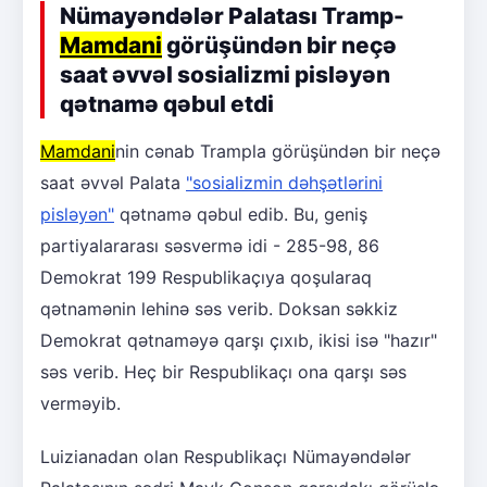
Nümayəndələr Palatası Tramp-
Mamdani
görüşündən bir neçə
saat əvvəl sosializmi pisləyən
qətnamə qəbul etdi
Mamdani
nin cənab Trampla görüşündən bir neçə
saat əvvəl Palata
"sosializmin dəhşətlərini
pisləyən"
qətnamə qəbul edib. Bu, geniş
partiyalararası səsvermə idi - 285-98, 86
Demokrat 199 Respublikaçıya qoşularaq
qətnamənin lehinə səs verib. Doksan səkkiz
Demokrat qətnaməyə qarşı çıxıb, ikisi isə "hazır"
səs verib. Heç bir Respublikaçı ona qarşı səs
verməyib.
Luizianadan olan Respublikaçı Nümayəndələr