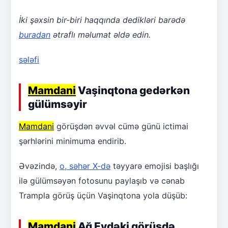
İki şəxsin bir-biri haqqında dedikləri barədə
buradan
ətraflı məlumat əldə edin.
sələfi
Mamdani
Vaşinqtona gedərkən
gülümsəyir
Mamdani
görüşdən əvvəl cümə günü ictimai
şərhlərini minimuma endirib.
Əvəzində,
o, səhər X-də
təyyarə emojisi başlığı
ilə gülümsəyən fotosunu paylaşıb və cənab
Trampla görüş üçün Vaşinqtona yola düşüb:
Mamdani
Ağ Evdəki görüşdə