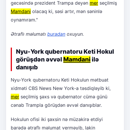
gecəsində prezident Trampa deyən
mer
seçilmiş
Mamdani
olacaq ki, səsi artır, mən səninlə
oynamıram."
Ətraflı məlumatı
buradan
oxuyun.
Nyu-York qubernatoru Keti Hokul
görüşdən əvvəl
Mamdani
ilə
danışıb
Nyu-York qubernatoru Keti Hokulun mətbuat
xidməti CBS News New York-a təsdiqləyib ki,
mer
seçilmiş şəxs və qubernator cümə günü
cənab Trampla görüşdən əvvəl danışıblar.
Hokulun ofisi iki şəxsin nə müzakirə etdiyi
barədə ətraflı məlumat verməyib, lakin