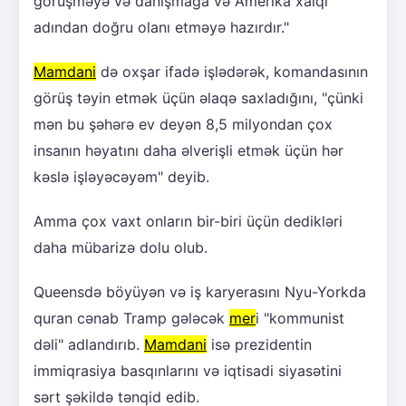
görüşməyə və danışmağa və Amerika xalqı
adından doğru olanı etməyə hazırdır."
Mamdani
də oxşar ifadə işlədərək, komandasının
görüş təyin etmək üçün əlaqə saxladığını, "çünki
mən bu şəhərə ev deyən 8,5 milyondan çox
insanın həyatını daha əlverişli etmək üçün hər
kəslə işləyəcəyəm" deyib.
Amma çox vaxt onların bir-biri üçün dedikləri
daha mübarizə dolu olub.
Queensdə böyüyən və iş karyerasını Nyu-Yorkda
quran cənab Tramp gələcək
mer
i "kommunist
dəli" adlandırıb.
Mamdani
isə prezidentin
immiqrasiya basqınlarını və iqtisadi siyasətini
sərt şəkildə tənqid edib.