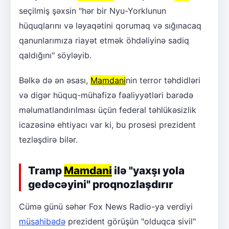
seçilmiş şəxsin "hər bir Nyu-Yorklunun
hüquqlarını və ləyaqətini qorumaq və sığınacaq
qanunlarımıza riayət etmək öhdəliyinə sadiq
qaldığını" söyləyib.
Bəlkə də ən əsası,
Mamdani
nin terror təhdidləri
və digər hüquq-mühafizə fəaliyyətləri barədə
məlumatlandırılması üçün federal təhlükəsizlik
icazəsinə ehtiyacı var ki, bu prosesi prezident
tezləşdirə bilər.
Tramp
Mamdani
ilə "yaxşı yola
gedəcəyini" proqnozlaşdırır
Cümə günü səhər Fox News Radio-ya verdiyi
müsahibədə
prezident görüşün "olduqca sivil"