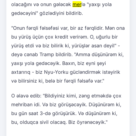
olacağını və onun gələcək
mer
lə "yaxşı yola
gedəcəyini" gözlədiyini bildirib.
"Onun fərqli fəlsəfəsi var, bir az fərqlidir. Mən ona
bu yürüş üçün çox kredit verirəm. O, uğurlu bir
yürüş etdi və biz bilirik ki, yürüşlər asan deyil" -
deyə cənab Tramp bildirib. "Amma düşünürəm ki,
yaxşı yola gedəcəyik. Baxın, biz eyni şeyi
axtarırıq - biz Nyu-Yorku gücləndirmək istəyirik
və bilirsiniz ki, belə bir fərqli fəlsəfə var."
O əlavə edib: "Bildiyiniz kimi, zəng etməkdə çox
mehriban idi. Və biz görüşəcəyik. Düşünürəm ki,
bu gün saat 3-də görüşürük. Və düşünürəm ki,
bu, olduqca sivil olacaq. Biz öyrənəcəyik."