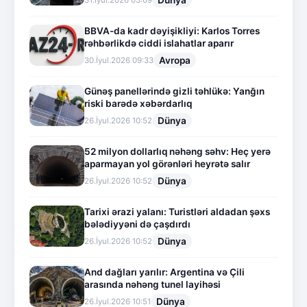
BBVA-da kadr dəyişikliyi: Karlos Torres
rəhbərlikdə ciddi islahatlar aparır
Avropa
30.İyul.2026 09:33
Günəş panellərində gizli təhlükə: Yanğın
riski barədə xəbərdarlıq
Dünya
26.İyul.2026 10:52
52 milyon dollarlıq nəhəng səhv: Heç yerə
aparmayan yol görənləri heyrətə salır
Dünya
26.İyul.2026 10:52
Tarixi ərazi yalanı: Turistləri aldadan şəxs
bələdiyyəni də çaşdırdı
Dünya
26.İyul.2026 10:52
And dağları yarılır: Argentina və Çili
arasında nəhəng tunel layihəsi
Dünya
26.İyul.2026 10:51