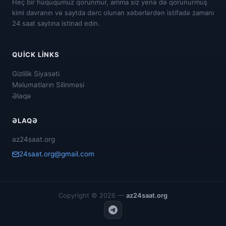
Heç bir hüququmuz qorunmur, amma siz yenə də qorunurmuş
kimi davranın və saytda dərc olunan xəbərlərdən istifadə zamanı
24 saat saytına istinad edin.
QUICK LINKS
Gizlilik Siyasəti
Məlumatların Silinməsi
Əlaqə
ƏLAQƏ
az24saat.org
24saat.org@gmail.com
Copyright © 2026 —
az24saat.org