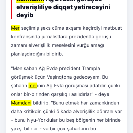
əlverişliliyə diqqət yetirəcəyini
deyib
Mer
seçilmiş şəxs cümə axşamı keçirdiyi mətbuat
konfransında jurnalistlərə prezidentlə görüşü
zamanı əlverişlilik məsələsini vurğulamağı
planlaşdırdığını bildirib.
"Mən sabah Ağ Evdə prezident Trampla
görüşmək üçün Vaşinqtona gedəcəyəm. Bu
şəhərin
mer
inin Ağ Evlə görüşməsi adətdir, çünki
onlar bir-birindən qarşılıqlı asılıdırlar" - deyə
Mamdani
bildirib. "Bunu etmək hər zamankindən
daha kritikdir, çünki ölkədə əlverişlilik böhranı var
- bunu Nyu-Yorklular bu beş bölgənin hər birində
yaxşı bilirlər - və bir çox şəhərlərin bu