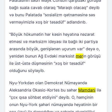
Palatasının sədri Mayk Conson qarşıdakı görüşlə
bağlı suala cavab olaraq "Maraqlı olacaq" deyib
və bunu Palatada "sosializm qətnaməsinə səs
verməyimizlə xoş bir təsadüf" adlandırıb.
"Böyük hökumətin hər kəsin həyatına nəzarət
etməsi və marksizm ideyası ilə bağlı iki partiya
arasında böyük, genişlənən uçurum var" deyə o,
yenidən bunun Ağ Evdəki marksist
mer
in görüşü
ilə üst-üstə düşməsinin "xoş bir təsadüf"
olduğunu söyləyib.
Nyu-Yorkdan olan Demokrat Nümayəndə
Aleksandria Okasio-Kortes bu səhər
Mamdani
ilə
"çox qısa söhbət etdiyini" deyib. O, həmçinin
onun Nyu-York şəhəri nümayəndə heyətinin bir
çox üzvü ilə danışdığını və şəhərin əlverişliliyi