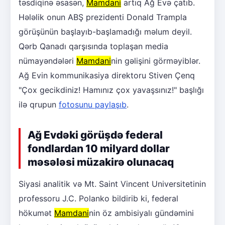
təsdiqinə əsasən,
Mamdani
artıq Ağ Evə çatıb.
Hələlik onun ABŞ prezidenti Donald Trampla
görüşünün başlayıb-başlamadığı məlum deyil.
Qərb Qanadı qarşısında toplaşan media
nümayəndələri
Mamdani
nin gəlişini görməyiblər.
Ağ Evin kommunikasiya direktoru Stiven Çenq
"Çox gecikdiniz! Hamınız çox yavaşsınız!" başlığı
ilə qrupun
fotosunu paylaşıb
.
Ağ Evdəki görüşdə federal
fondlardan 10 milyard dollar
məsələsi müzakirə olunacaq
Siyasi analitik və Mt. Saint Vincent Universitetinin
professoru J.C. Polanko bildirib ki, federal
hökumət
Mamdani
nin öz ambisiyalı gündəmini