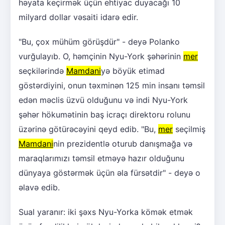
həyata keçirmək üçün ehtiyac duyacağı 10
milyard dollar vəsaiti idarə edir.
"Bu, çox mühüm görüşdür" - deyə Polanko
vurğulayıb. O, həmçinin Nyu-York şəhərinin
mer
seçkilərində
Mamdani
yə böyük etimad
göstərdiyini, onun təxminən 125 min insanı təmsil
edən məclis üzvü olduğunu və indi Nyu-York
şəhər hökumətinin baş icraçı direktoru rolunu
üzərinə götürəcəyini qeyd edib. "Bu,
mer
seçilmiş
Mamdani
nin prezidentlə oturub danışmağa və
maraqlarımızı təmsil etməyə hazır olduğunu
dünyaya göstərmək üçün əla fürsətdir" - deyə o
əlavə edib.
Sual yaranır: iki şəxs Nyu-Yorka kömək etmək