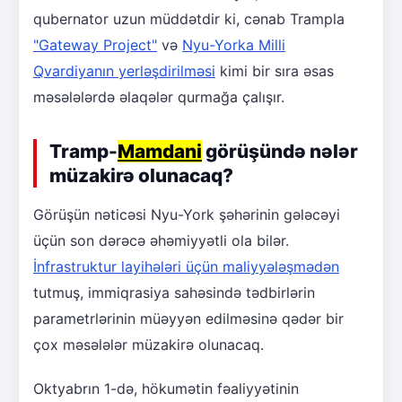
qubernator uzun müddətdir ki, cənab Trampla
"Gateway Project"
və
Nyu-Yorka Milli
Qvardiyanın yerləşdirilməsi
kimi bir sıra əsas
məsələlərdə əlaqələr qurmağa çalışır.
Tramp-
Mamdani
görüşündə nələr
müzakirə olunacaq?
Görüşün nəticəsi Nyu-York şəhərinin gələcəyi
üçün son dərəcə əhəmiyyətli ola bilər.
İnfrastruktur layihələri üçün maliyyələşmədən
tutmuş, immiqrasiya sahəsində tədbirlərin
parametrlərinin müəyyən edilməsinə qədər bir
çox məsələlər müzakirə olunacaq.
Oktyabrın 1-də, hökumətin fəaliyyətinin