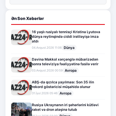
Ən Son Xəbərlər
16 yaşlı rusiyalı tennisçi Kristina Lyutova
dünya reytinqində ciddi irəliləyişə imza
atdı
Dünya
04.Avqust.2026 11:06
Davina Makkol xərçənglə mübarizədən
sonra televiziya fəaliyyətinə fasilə verir
Avropa
03.Avqust.2026 00:59
ABŞ-da qızılca yayılması: Son 35 ilin
rekord göstəricisi müşahidə olunur
Avropa
31.İyul.2026 05:46
Rusiya Ukraynanın iri şəhərlərini kütləvi
raket və dron atəşinə tutub
Dünya
31.İyul.2026 03:09