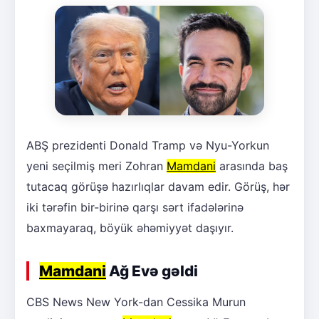
ABŞ prezidenti Donald Tramp və Nyu-Yorkun
yeni seçilmiş meri Zohran
Mamdani
arasında baş
tutacaq görüşə hazırlıqlar davam edir. Görüş, hər
iki tərəfin bir-birinə qarşı sərt ifadələrinə
baxmayaraq, böyük əhəmiyyət daşıyır.
Mamdani
Ağ Evə gəldi
CBS News New York-dan Cessika Murun