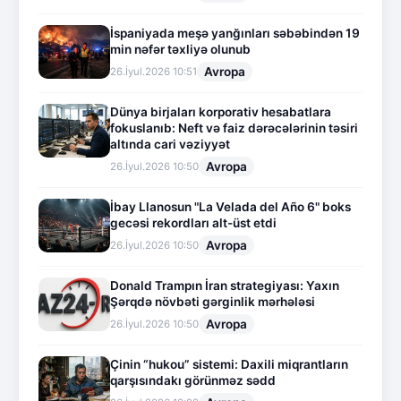
İspaniyada meşə yanğınları səbəbindən 19
min nəfər təxliyə olunub
Avropa
26.İyul.2026 10:51
Dünya birjaları korporativ hesabatlara
fokuslanıb: Neft və faiz dərəcələrinin təsiri
altında cari vəziyyət
Avropa
26.İyul.2026 10:50
İbay Llanosun "La Velada del Año 6" boks
gecəsi rekordları alt-üst etdi
Avropa
26.İyul.2026 10:50
Donald Trampın İran strategiyası: Yaxın
Şərqdə növbəti gərginlik mərhələsi
Avropa
26.İyul.2026 10:50
Çinin “hukou” sistemi: Daxili miqrantların
qarşısındakı görünməz sədd