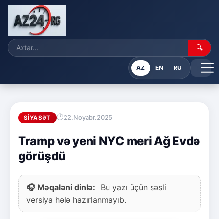
🔍
AZ
EN
RU
22.Noyabr.2025
SIYASƏT
Tramp və yeni NYC meri Ağ Evdə
görüşdü
🎧 Məqaləni dinlə:
Bu yazı üçün səsli
versiya hələ hazırlanmayıb.