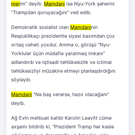
mer
im" deyib.
Mamdani
isə Nyu-York şəhərini
"Trampdan qoruyacağını" vəd edib.
Demokratik sosialist olan
Mamdani
nin
Respublikaçı prezidentlə siyasi baxımdan çox
ortaq cəhəti yoxdur. Amma o, görüşü "Nyu-
Yorklular üçün müdafiə yaratmaq imkanı"
adlandırıb və iqtisadi təhlükəsizlik və ictimai
təhlükəsizliyi müzakirə etməyi planlaşdırdığını
söyləyib.
Mamdani
"Nə baş verərsə, hazır olacağam"
deyib.
Ağ Evin mətbuat katibi Karolin Leavitt cümə
axşamı bildirib ki, "Prezident Tramp hər kəslə