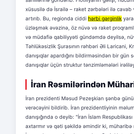
sahillərinə göndərib. Flotiliyanın gəlişi, hüc
xüsusilə də İsrailə – raket zərbələri ilə cava
artırıb. Bu, regionda ciddi
hərbi gərginlik
yarad
üzləşmək əvəzinə, öz nüvə və raket proqramlar
və müdafiə qabiliyyəti gündəmdə deyilsə, nüvə 
Təhlükəsizlik Şurasının rəhbəri Əli Laricani, 
danışıqlar apardığını bildirməsindən bir gün
danışıqlar üçün struktur tənzimləmələri irəliləy
İran Rəsmilərindən Mühari
İran prezidenti Məsud Pezeşkian şənbə günü
verəcəyini bildirib. İran prezidentliyinin məlu
danışığında o deyib: "İran İslam Respublikas
axtarmır və qəti şəkildə əmindir ki, müharibə