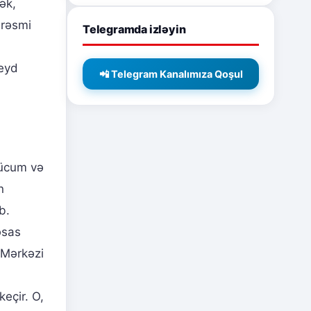
ək,
 rəsmi
Telegramda izləyin
qeyd
📲 Telegram Kanalımıza Qoşul
hücum və
n
b.
əsas
Ş Mərkəzi
eçir. O,