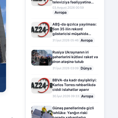
televiziya fəaliyyətinə
fasilə verir
03.Avqust.2026 00:59
Avropa
ABŞ-da qızılca yayılması:
Son 35 ilin rekord
göstəricisi müşahidə
olunur
Avropa
31.İyul.2026 05:46
Rusiya Ukraynanın iri
şəhərlərini kütləvi raket və
dron atəşinə tutub
Dünya
31.İyul.2026 03:09
BBVA-da kadr dəyişikliyi:
Karlos Torres rəhbərlikdə
ciddi islahatlar aparır
Avropa
30.İyul.2026 09:33
Günəş panellərində gizli
təhlükə: Yanğın riski
barədə xəbərdarlıq