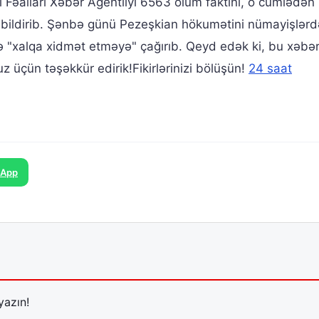
ı Fəalları Xəbər Agentliyi 6563 ölüm faktını, o cümlədən
i bildirib. Şənbə günü Pezeşkian hökumətini nümayişlər
və "xalqa xidmət etməyə" çağırıb. Qeyd edək ki, bu xəbə
 üçün təşəkkür edirik!Fikirlərinizi bölüşün!
24 saat
sApp
yazın!