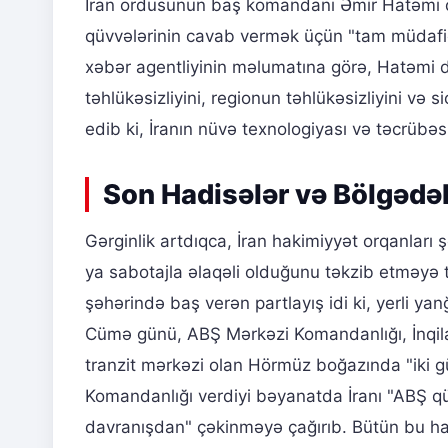
İran ordusunun baş komandanı Əmir Hatəmi da
qüvvələrinin cavab vermək üçün "tam müdafiə 
xəbər agentliyinin məlumatına görə, Hatəmi d
təhlükəsizliyini, regionun təhlükəsizliyini və s
edib ki, İranın nüvə texnologiyası və təcrübəs
Son Hadisələr və Bölgədə
Gərginlik artdıqca, İran hakimiyyət orqanlar
ya sabotajla əlaqəli olduğunu təkzib etməyə 
şəhərində baş verən partlayış idi ki, yerli y
Cümə günü, ABŞ Mərkəzi Komandanlığı, İnqilab
tranzit mərkəzi olan Hörmüz boğazında "iki gün
Komandanlığı verdiyi bəyanatda İranı "ABŞ qüv
davranışdan" çəkinməyə çağırıb. Bütün bu h