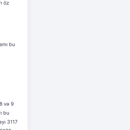
in öz
şamı bu
 8 və 9
ı bu
ayı 3117