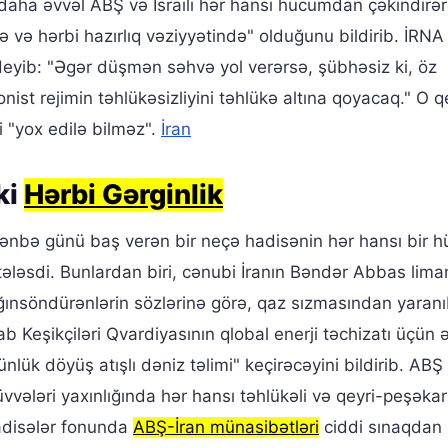
ha əvvəl ABŞ və İsraili hər hansı hücumdan çəkindirər
və hərbi hazırlıq vəziyyətində" olduğunu bildirib. İRNA
eyib: "Əgər düşmən səhvə yol verərsə, şübhəsiz ki, öz
ionist rejimin təhlükəsizliyini təhlükə altına qoyacaq." O 
i "yox edilə bilməz".
İran
ki
Hərbi Gərginlik
ı şənbə günü baş verən bir neçə hadisənin hər hansı bir 
tələsdi. Bunlardan biri, cənubi İranın Bəndər Abbas lima
anğınsöndürənlərin sözlərinə görə, qaz sızmasından yaranı
 Keşikçiləri Qvardiyasının qlobal enerji təchizatı üçün 
lük döyüş atışlı dəniz təlimi" keçirəcəyini bildirib. AB
vələri yaxınlığında hər hansı təhlükəli və qeyri-peşəkar
adisələr fonunda
ABŞ-İran münasibətləri
ciddi sınaqdan k