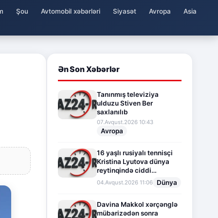
m
Şou
Avtomobil xəbərləri
Siyasət
Avropa
Asia
Ən Son Xəbərlər
Tanınmış televiziya
ulduzu Stiven Ber
saxlanılıb
07.Avqust.2026 10:43
Avropa
16 yaşlı rusiyalı tennisçi
Kristina Lyutova dünya
reytinqində ciddi
irəliləyişə imza atdı
Dünya
04.Avqust.2026 11:06
Davina Makkol xərçənglə
mübarizədən sonra