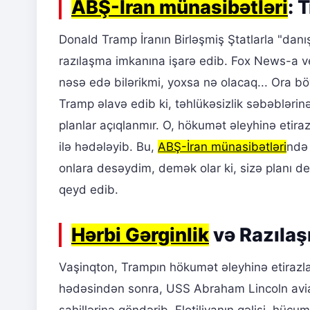
ABŞ-İran münasibətləri
: 
Donald Tramp İranın Birləşmiş Ştatlarla "danı
razılaşma imkanına işarə edib. Fox News-a ve
nəsə edə bilərikmi, yoxsa nə olacaq... Ora böy
Tramp əlavə edib ki, təhlükəsizlik səbəbləri
planlar açıqlanmır. O, hökumət əleyhinə etir
ilə hədələyib. Bu,
ABŞ-İran münasibətləri
ndə 
onlara desəydim, demək olar ki, sizə planı de
qeyd edib.
Hərbi Gərginlik
və Razılaş
Vaşinqton, Trampın hökumət əleyhinə etirazl
hədəsindən sonra, USS Abraham Lincoln aviada