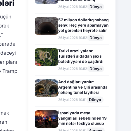
ləri
Dünya
26.İyul.2026 10:52
 üçün
52 milyon dollarlıq nəhəng
səhv: Heç yerə aparmayan
örək
yol görənləri heyrətə salır
."
Dünya
26.İyul.2026 10:52
 barədə
Tarixi ərazi yalanı:
edəcəyi
Turistləri aldadan şəxs
bələdiyyəni də çaşdırdı
ər planı
Dünya
26.İyul.2026 10:52
yə Tramp
And dağları yarılır:
Argentina və Çili arasında
nəhəng tunel layihəsi
Dünya
26.İyul.2026 10:51
tmək
İspaniyada meşə
yanğınları səbəbindən 19
İran
min nəfər təxliyə olunub
Avropa
26.İyul.2026 10:51