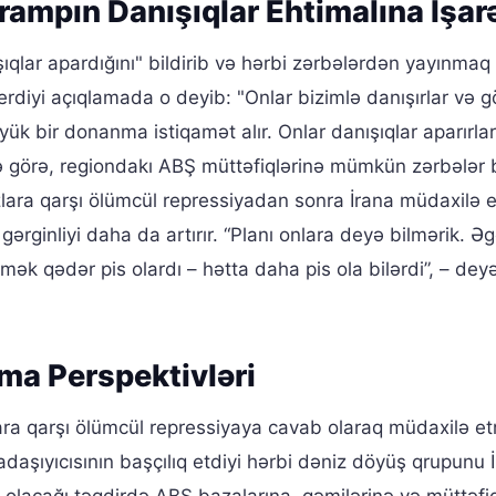
Trampın Danışıqlar Ehtimalına İşarə
şıqlar apardığını" bildirib və hərbi zərbələrdən yayınmaq
rdiyi açıqlamada o deyib: "Onlar bizimlə danışırlar və g
ük bir donanma istiqamət alır. Onlar danışıqlar aparırlar
nə görə, regiondakı ABŞ müttəfiqlərinə mümkün zərbələr
azlara qarşı ölümcül repressiyadan sonra İrana müdaxilə 
gərginliyi daha da artırır. “Planı onlara deyə bilmərik. Əg
mək qədər pis olardı – hətta daha pis ola bilərdi”, – de
ma Perspektivləri
ara qarşı ölümcül repressiyaya cavab olaraq müdaxilə e
şıyıcısının başçılıq etdiyi hərbi dəniz döyüş qrupunu 