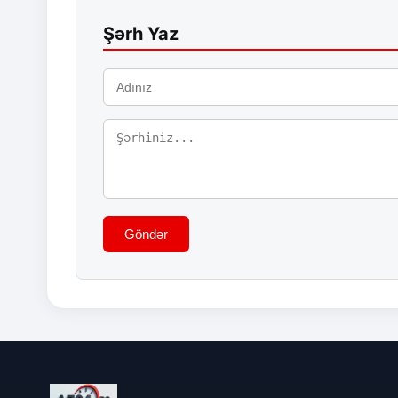
Şərh Yaz
Göndər