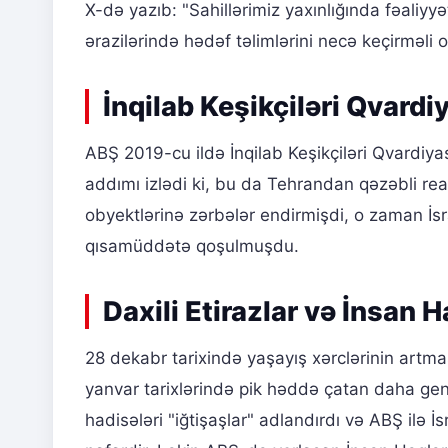
X-də yazıb: "Sahillərimiz yaxınlığında fəaliyy
ərazilərində hədəf təlimlərini necə keçirməli 
İnqilab Keşikçiləri Qvard
ABŞ 2019-cu ildə İnqilab Keşikçiləri Qvardiyası
addımı izlədi ki, bu da Tehrandan qəzəbli re
obyektlərinə zərbələr endirmişdi, o zaman İs
qısamüddətə qoşulmuşdu.
Daxili Etirazlar və İnsan 
28 dekabr tarixində yaşayış xərclərinin artma
yanvar tarixlərində pik həddə çatan daha gen
hadisələri "iğtişaşlar" adlandırdı və ABŞ ilə İ