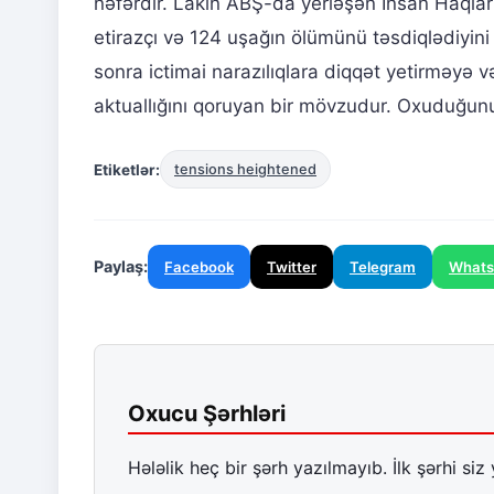
nəfərdir. Lakin ABŞ-da yerləşən İnsan Haqlar
etirazçı və 124 uşağın ölümünü təsdiqlədiyin
sonra ictimai narazılıqlara diqqət yetirməyə 
aktuallığını qoruyan bir mövzudur. Oxuduğunuz
Etiketlər:
tensions heightened
Paylaş:
Facebook
Twitter
Telegram
What
Oxucu Şərhləri
Hələlik heç bir şərh yazılmayıb. İlk şərhi siz 