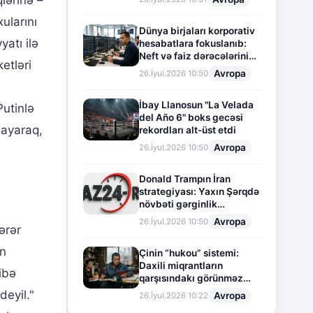
lərinə –
ularını
Dünya birjaları korporativ
atı ilə
hesabatlara fokuslanıb:
Neft və faiz dərəcələrinin
etləri
təsiri altında cari vəziyyət
Avropa
26.İyul.2026 10:50
İbay Llanosun "La Velada
Putinlə
del Año 6" boks gecəsi
mayaraq,
rekordları alt-üst etdi
Avropa
26.İyul.2026 10:50
Donald Trampın İran
strategiyası: Yaxın Şərqdə
növbəti gərginlik
mərhələsi
Avropa
26.İyul.2026 10:50
ərər
on
Çinin “hukou” sistemi:
Daxili miqrantların
ibə
qarşısındakı görünməz
sədd
deyil."
Avropa
26.İyul.2026 10:22