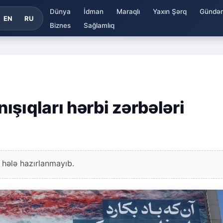
Dünya
İdman
Maraqlı
Yaxın Şərq
Gündə
EN
RU
Biznes
Sağlamlıq
şıqları hərbi zərbələri
 hələ hazırlanmayıb.