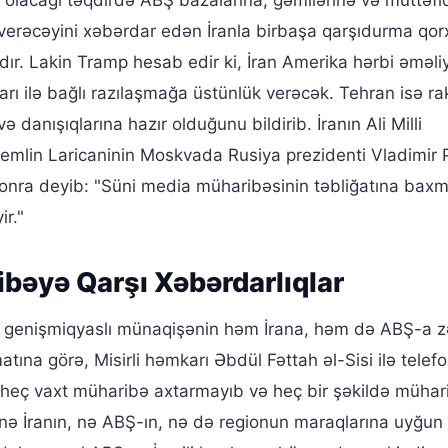
um olacağı təqdirdə ABŞ bazalarına, gəmilərinə və müttəfiq
b verəcəyini xəbərdar edən İranla birbaşa qarşıdurma qorx
ır. Lakin Tramp hesab edir ki, İran Amerika hərbi əməliyy
ı ilə bağlı razılaşmağa üstünlük verəcək. Tehran isə rak
danışıqlarına hazır olduğunu bildirib. İranın Ali Milli
Kremlin Laricaninin Moskvada Rusiya prezidenti Vladimir 
 sonra deyib: "Süni media müharibəsinin təbliğatına bax
ir."
bəyə Qarşı Xəbərdarlıqlar
 genişmiqyaslı münaqişənin həm İrana, həm də ABŞ-a z
matına görə, Misirli həmkarı Əbdül Fəttah əl-Sisi ilə telef
ı heç vaxt müharibə axtarmayıb və heç bir şəkildə mühar
 nə İranın, nə ABŞ-ın, nə də regionun maraqlarına uyğun 