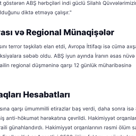
ət göstərən ABŞ hərbçiləri indi güclü Silahlı Qüvvələrimiz
olduğunu diktə etməyə çalışır."
iyası və Regional Münaqişələr
nı terror təşkilatı elan etdi, Avropa İttifaqı isə cümə ax
aksiyalara səbəb oldu. ABŞ iyun ayında İranın əsas nüvə
railin regional düşməninə qarşı 12 günlük müharibəsinə
Haqları Hesabatları
sına qarşı ümummilli etirazlar baş verdi, daha sonra isə
iş anti-hökumət hərəkatına çevrildi. Hakimiyyət orqanlar
sraili günahlandırdı. Hakimiyyət orqanlarının rəsmi ölüm s