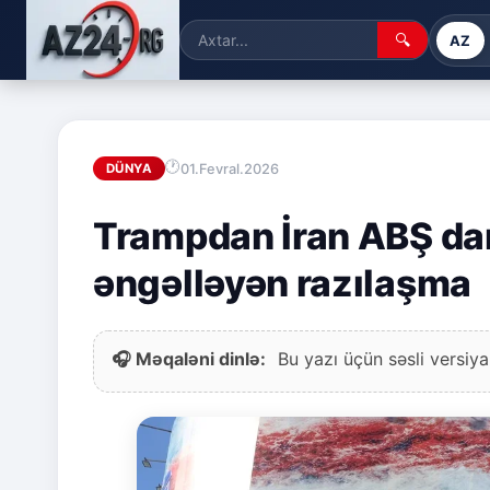
🔍
AZ
01.Fevral.2026
DÜNYA
Trampdan İran ABŞ danı
əngəlləyən razılaşma
🎧 Məqaləni dinlə:
Bu yazı üçün səsli versiya