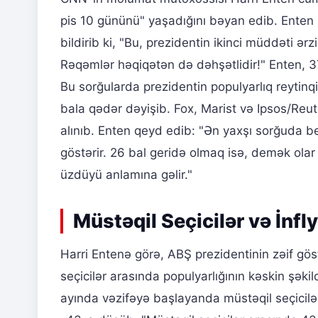
pis 10 gününü" yaşadığını bəyan edib. Ent
bildirib ki, "Bu, prezidentin ikinci müddəti ər
Rəqəmlər həqiqətən də dəhşətlidir!" Enten, 3
Bu sorğularda prezidentin populyarlıq reyt
bala qədər dəyişib. Fox, Marist və Ipsos/Reut
alınıb. Enten qeyd edib: "Ən yaxşı sorğuda b
göstərir. 26 bal geridə olmaq isə, demək olar k
üzdüyü anlamına gəlir."
Müstəqil Seçicilər və İnfl
Harri Entenə görə, ABŞ prezidentinin zəif göstə
seçicilər arasında populyarlığının kəskin şəki
ayında vəzifəyə başlayanda müstəqil seçicilə