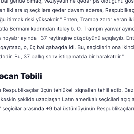
bal geridə olmaq, vəziyyətin nə qədər pis olduğunu göst
n ilki aralıq seçkilərə qədər davam edərsə, Respublikaçı
itirmək riski yüksəkdir." Enten, Trampa zərər verən iki
atla Bermanı kadrından itələyib. O, Trampın yanvar ayın
dən noyabr ayında -37 reytinqinə düşdüyünü açıqlayıb. En
 qayıtsaq, o, üç bal qabaqda idi. Bu, seçicilərin ona ikinc
dədir. Bu, 37 ballıq səhv istiqamətdə bir hərəkətdir."
əcan Təbili
ı Respublikaçılar üçün təhlükəli siqnalları təhlil edib. Baz
kəskin şəkildə uzaqlaşan Latın amerikalı seçiciləri açıql
seçicilər arasında +9 bal üstünlüyünün Respublikaçıları