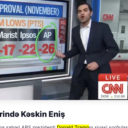
rində Kəskin Eniş
mə səhəri ABŞ prezidenti
Donald Tramp
ın siyasi sorğula