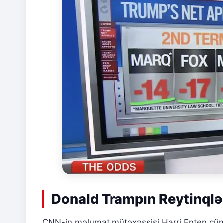
Donald Trampın Reytinqlə
CNN-in məlumat mütəxəssisi Harri Enten cü