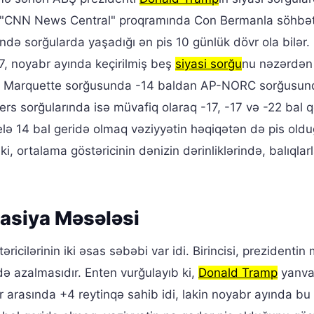
en "CNN News Central" proqramında Con Bermanla söhbə
zində sorğularda yaşadığı ən pis 10 günlük dövr ola bilər.
7, noyabr ayında keçirilmiş beş
siyasi sorğu
nu nəzərdən 
inqi Marquette sorğusunda -14 baldan AP-NORC sorğusun
ers sorğularında isə müvafiq olaraq -17, -17 və -22 bal 
elə 14 bal geridə olmaq vəziyyətin həqiqətən də pis old
i, ortalama göstəricinin dənizin dərinliklərində, balıqlar
yasiya Məsələsi
ricilərinin iki əsas səbəbi var idi. Birincisi, prezidentin
ldə azalmasıdır. Enten vurğulayıb ki,
Donald Tramp
yanva
r arasında +4 reytinqə sahib idi, lakin noyabr ayında b