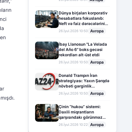
ərir,"
ların
Dünya birjaları korporativ
hesabatlara fokuslanıb:
nci
Neft və faiz dərəcələrinin
da
təsiri altında cari vəziyyət
Avropa
26.İyul.2026 10:50
ten
İbay Llanosun "La Velada
i
del Año 6" boks gecəsi
rekordları alt-üst etdi
Avropa
26.İyul.2026 10:50
Donald Trampın İran
strategiyası: Yaxın Şərqdə
növbəti gərginlik
ar
mərhələsi
Avropa
26.İyul.2026 10:50
amışdı.
Çinin “hukou” sistemi:
Daxili miqrantların
qarşısındakı görünməz
sədd
Avropa
26.İyul.2026 10:22