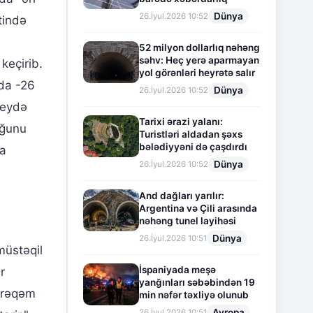
Dünya
26.İyul.2026 10:52
tində
52 milyon dollarlıq nəhəng
səhv: Heç yerə aparmayan
keçirib.
yol görənləri heyrətə salır
da -26
Dünya
26.İyul.2026 10:52
qeydə
Tarixi ərazi yalanı:
uğunu
Turistləri aldadan şəxs
bələdiyyəni də çaşdırdı
la
Dünya
26.İyul.2026 10:52
And dağları yarılır:
Argentina və Çili arasında
nəhəng tunel layihəsi
Dünya
26.İyul.2026 10:51
 müstəqil
İspaniyada meşə
r
yanğınları səbəbindən 19
u rəqəm
min nəfər təxliyə olunub
Avropa
26.İyul.2026 10:51