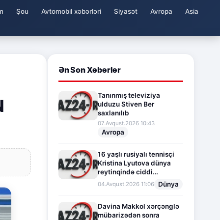
m
Şou
Avtomobil xəbərləri
Siyasət
Avropa
Asia
Ən Son Xəbərlər
Tanınmış televiziya
N
ulduzu Stiven Ber
saxlanılıb
07.Avqust.2026 10:43
Avropa
16 yaşlı rusiyalı tennisçi
Kristina Lyutova dünya
reytinqində ciddi
irəliləyişə imza atdı
Dünya
04.Avqust.2026 11:06
Davina Makkol xərçənglə
mübarizədən sonra