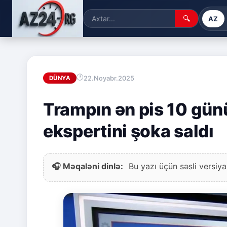
🔍
AZ
22.Noyabr.2025
DÜNYA
Trampın ən pis 10 gün
ekspertini şoka saldı
🎧 Məqaləni dinlə:
Bu yazı üçün səsli versiya