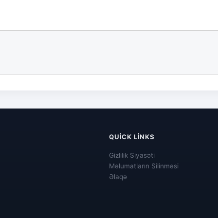
QUICK LINKS
Gizlilik Siyasəti
Məlumatların Silinməsi
Əlaqə