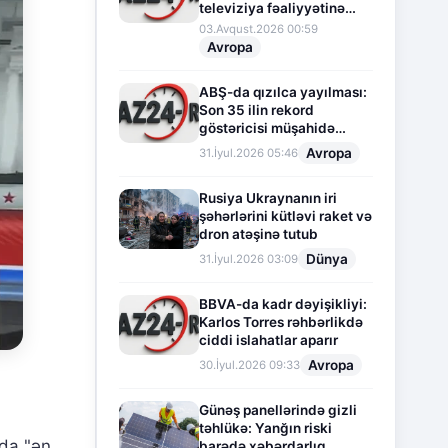
televiziya fəaliyyətinə
fasilə verir
03.Avqust.2026 00:59
Avropa
ABŞ-da qızılca yayılması:
Son 35 ilin rekord
göstəricisi müşahidə
olunur
Avropa
31.İyul.2026 05:46
Rusiya Ukraynanın iri
şəhərlərini kütləvi raket və
dron atəşinə tutub
Dünya
31.İyul.2026 03:09
BBVA-da kadr dəyişikliyi:
Karlos Torres rəhbərlikdə
ciddi islahatlar aparır
Avropa
30.İyul.2026 09:33
Günəş panellərində gizli
təhlükə: Yanğın riski
rda "ən
barədə xəbərdarlıq