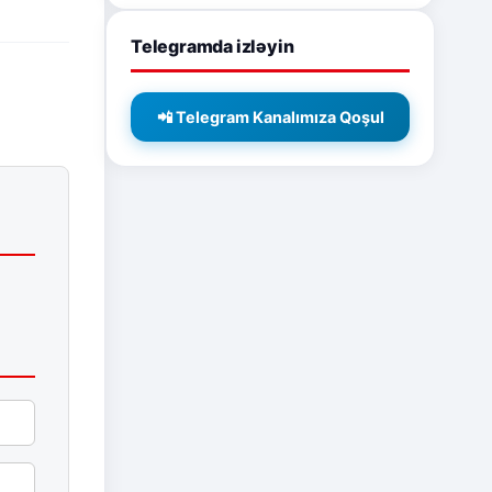
Telegramda izləyin
📲 Telegram Kanalımıza Qoşul