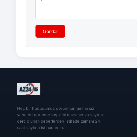
Göndər
Heç bir hüququmuz qorunmur, amma siz
yenə də qorunurmuş kimi davranın və saytda
dərc olunan xəbərlərdən istifadə zamanı 24
saat saytına istinad edin.