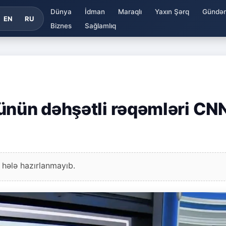
Dünya
İdman
Maraqlı
Yaxın Şərq
Gündə
EN
RU
Biznes
Sağlamlıq
ünün dəhşətli rəqəmləri CN
 hələ hazırlanmayıb.