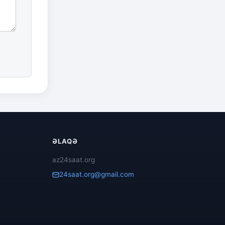
ƏLAQƏ
az24saat.org
24saat.org@gmail.com