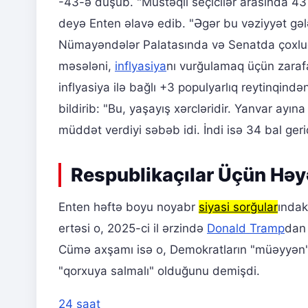
-43-ə düşüb. "Müstəqil seçicilər arasında 43 
deyə Enten əlavə edib. "Əgər bu vəziyyət gələ
Nümayəndələr Palatasında və Senatda çoxluğu 
məsələni,
inflyasiya
nı vurğulamaq üçün zaraf
inflyasiya ilə bağlı +3 populyarlıq reytinqin
bildirib: "Bu, yaşayış xərcləridir. Yanvar ayına
müddət verdiyi səbəb idi. İndi isə 34 bal geri
Respublikaçılar Üçün Həy
Enten həftə boyu noyabr
siyasi sorğular
ındak
ertəsi o, 2025-ci il ərzində
Donald Tramp
dan 
Cümə axşamı isə o, Demokratların "müəyyən" 
"qorxuya salmalı" olduğunu demişdi.
24 saat