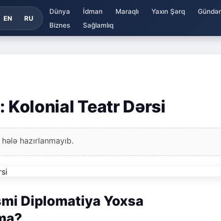
Dünya
İdman
Maraqlı
Yaxın Şərq
Gündə
EN
RU
Biznes
Sağlamlıq
: Kolonial Teatr Dərsi
 hələ hazırlanmayıb.
əsmi Diplomatiya Yoxsa
ama?