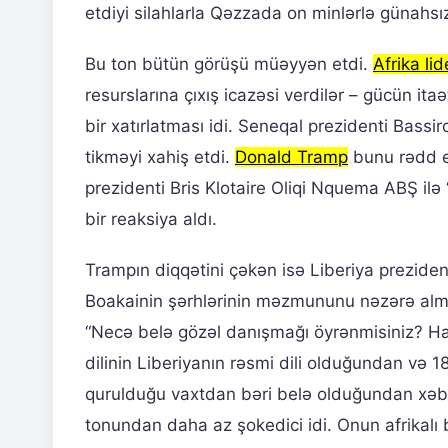
etdiyi silahlarla Qəzzada on minlərlə günahsı
Bu ton bütün görüşü müəyyən etdi.
Afrika lid
resurslarına çıxış icazəsi verdilər – gücün ita
bir xatırlatması idi. Seneqal prezidenti Bas
tikməyi xahiş etdi.
Donald Tramp
bunu rədd e
prezidenti Bris Klotaire Oliqi Nquema ABŞ ilə “
bir reaksiya aldı.
Trampın diqqətini çəkən isə Liberiya preziden
Boakainin şərhlərinin məzmununu nəzərə almad
“Necə belə gözəl danışmağı öyrənmisiniz? Har
dilinin Liberiyanın rəsmi dili olduğundan və 18
qurulduğu vaxtdan bəri belə olduğundan xəb
tonundan daha az şokedici idi. Onun afrikalı bi