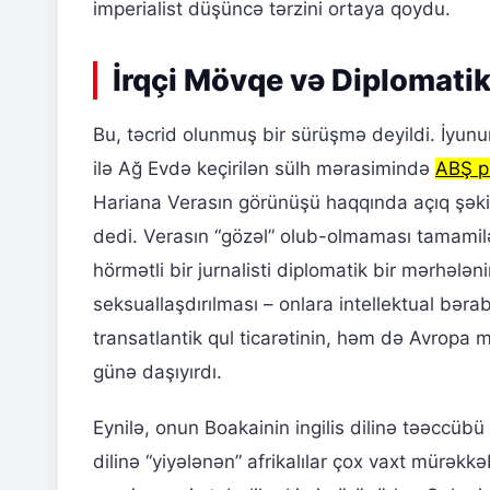
imperialist düşüncə tərzini ortaya qoydu.
İrqçi Mövqe və Diplomatik
Bu, təcrid olunmuş bir sürüşmə deyildi. İyun
ilə Ağ Evdə keçirilən sülh mərasimində
ABŞ p
Hariana Verasın görünüşü haqqında açıq şəki
dedi. Verasın “gözəl” olub-olmaması tamamilə
hörmətli bir jurnalisti diplomatik bir mərhələ
seksuallaşdırılması – onlara intellektual bərab
transatlantik qul ticarətinin, həm də Avropa 
günə daşıyırdı.
Eynilə, onun Boakainin ingilis dilinə təəccüb
dilinə “yiyələnən” afrikalılar çox vaxt mürəkkə