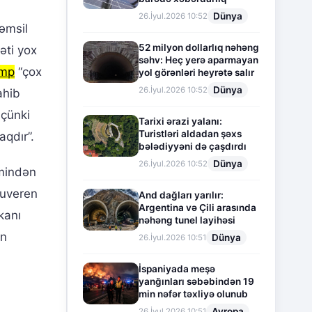
Dünya
26.İyul.2026 10:52
təmsil
52 milyon dollarlıq nəhəng
əti yox
səhv: Heç yerə aparmayan
amp
“çox
yol görənləri heyrətə salır
Dünya
26.İyul.2026 10:52
ahib
 çünki
Tarixi ərazi yalanı:
Turistləri aldadan şəxs
aqdır”.
bələdiyyəni də çaşdırdı
Dünya
26.İyul.2026 10:52
imindən
suveren
And dağları yarılır:
Argentina və Çili arasında
kanı
nəhəng tunel layihəsi
ın
Dünya
26.İyul.2026 10:51
İspaniyada meşə
yanğınları səbəbindən 19
min nəfər təxliyə olunub
Avropa
26.İyul.2026 10:51