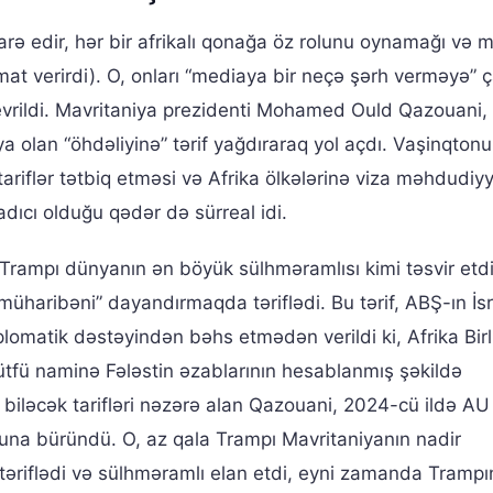
idarə edir, hər bir afrikalı qonağa öz rolunu oynamağı və 
mat verirdi). O, onları “mediaya bir neçə şərh verməyə” ç
çevrildi. Mavritaniya prezidenti Mohamed Ould Qazouani
ya olan “öhdəliyinə” tərif yağdıraraq yol açdı. Vaşinqton
tariflər tətbiq etməsi və Afrika ölkələrinə viza məhdudiyy
adıcı olduğu qədər də sürreal idi.
Trampı dünyanın ən böyük sülhməramlısı kimi təsvir etd
ı müharibəni” dayandırmaqda təriflədi. Bu tərif, ABŞ-ın İsr
omatik dəstəyindən bəhs etmədən verildi ki, Afrika Birl
 lütfü naminə Fələstin əzablarının hesablanmış şəkildə
a biləcək tarifləri nəzərə alan Qazouani, 2024-cü ildə AU
oluna büründü. O, az qala Trampı Mavritaniyanın nadir
 təriflədi və sülhməramlı elan etdi, eyni zamanda Trampı