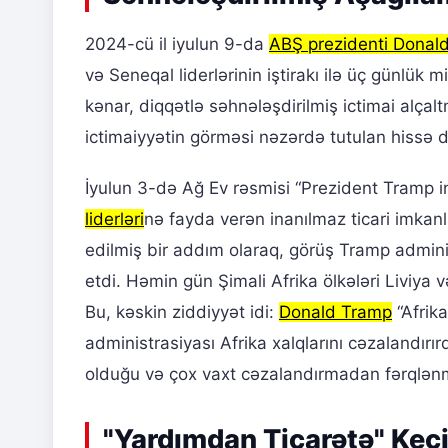
2024-cü il iyulun 9-da
ABŞ prezidenti Donal
və Seneqal liderlərinin iştirakı ilə üç günlük 
kənar, diqqətlə səhnələşdirilmiş ictimai alçal
ictimaiyyətin görməsi nəzərdə tutulan hissə d
İyulun 3-də Ağ Ev rəsmisi “Prezident Tramp i
liderləri
nə fayda verən inanılmaz ticari imkan
edilmiş bir addım olaraq, görüş Tramp adminis
etdi. Həmin gün Şimali Afrika ölkələri Liviya və
Bu, kəskin ziddiyyət idi:
Donald Tramp
“Afrika
administrasiyası Afrika xalqlarını cəzalandırır
olduğu və çox vaxt cəzalandırmadan fərqlənməd
"Yardımdan Ticarətə" Keçi