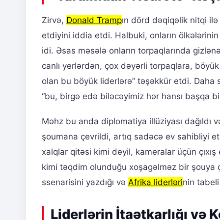
Zirvə,
Donald Tramp
ın dörd dəqiqəlik nitqi il
etdiyini iddia etdi. Halbuki, onların ölkələri
idi. Əsas məsələ onların torpaqlarında gizlənən
canlı yerlərdən, çox dəyərli torpaqlara, böyü
olan bu böyük liderlərə” təşəkkür etdi. Daha 
“bu, birgə edə biləcəyimiz hər hansı başqa bir
Məhz bu anda diplomatiya illüziyası dağıldı 
şoumana çevrildi, artıq sadəcə ev sahibliyi et
xalqlar qitəsi kimi deyil, kameralar üçün çıxış
kimi təqdim olunduğu xoşagəlməz bir şouya çev
ssenarisini yazdığı və
Afrika liderləri
nin tabeli
Liderlərin İtaətkarlığı və