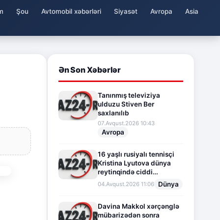
m
Şou
Avtomobil xəbərləri
Siyasət
Avropa
Asia
Ən Son Xəbərlər
Tanınmış televiziya
ulduzu Stiven Ber
saxlanılıb
07.Avqust.2026 10:43
Avropa
16 yaşlı rusiyalı tennisçi
Kristina Lyutova dünya
reytinqində ciddi
irəliləyişə imza atdı
Dünya
04.Avqust.2026 11:06
Davina Makkol xərçənglə
mübarizədən sonra