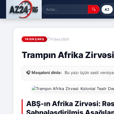
🔍
AZ
11.İyul.2025
YAXIN ŞƏRQ
Trampın Afrika Zirvəsi
🎧 Məqaləni dinlə:
Bu yazı üçün səsli versiya
ABŞ-ın Afrika Zirvəsi: R
Səhnələşdirilmiş Aşağıl