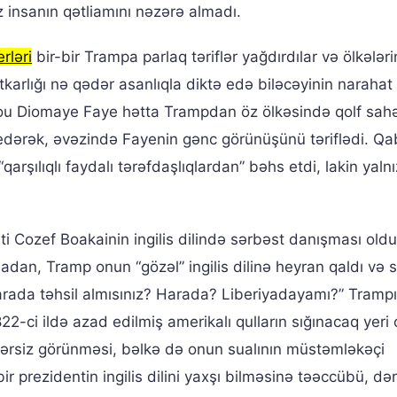
z insanın qətliamını nəzərə almadı.
erləri
bir-bir Trampa parlaq təriflər yağdırdılar və ölkələri
ətkarlığı nə qədər asanlıqla diktə edə biləcəyinin narahat 
sirou Diomaye Faye hətta Trampdan öz ölkəsində qolf sah
dərək, əvəzində Fayenin gənc görünüşünü təriflədi. Q
qarşılıqlı faydalı tərəfdaşlıqlardan” bəhs etdi, lakin yaln
ti Cozef Boakainin ingilis dilində sərbəst danışması oldu
an, Tramp onun “gözəl” ingilis dilinə heyran qaldı və 
ada təhsil almısınız? Harada? Liberiyadayamı?” Trampın
22-ci ildə azad edilmiş amerikalı qulların sığınacaq yeri 
ərsiz görünməsi, bəlkə də onun sualının müstəmləkəçi
r prezidentin ingilis dilini yaxşı bilməsinə təəccübü, dəri