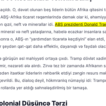
ə açıldı. O, dəvət olunan beş liderin bütün Afrika qitəsini 
nin ABŞ-Afrika ticarət rəqəmlərində demək olar ki, əhəmiyy
 qızıl, neft və minerallar idi.
ABŞ prezidenti Donald Tr
k mineral və neft yataqlarına, habelə ecazkar insanlara s
sonra o, ABŞ-ın “yardımdan ticarətə keçdiyini” elan etdi,
 şeydən qat-qat daha effektiv, dayanıqlı və faydalı olac
və görüşün əsl mahiyyəti ortaya çıxdı. Tramp dövlət xad
mir, nəzarəti ələ alırdı. Zirvə tez bir zamanda Afrikanın 
 edən itaətkar liderlərin rəhbərlik etdiyi zəngin resurs mə
rildi. Bu, dialoq deyil, hökmranlıq nümayişi idi: Tramp
 rollarda yer aldığı səhnələşdirilmiş bir tamaşa.
 Kolonial Düşüncə Tərzi