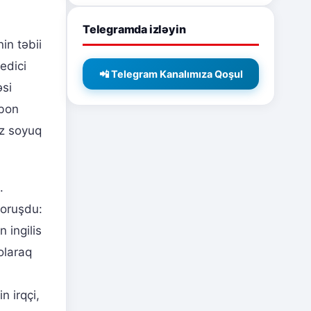
Telegramda izləyin
nin təbii
edici
📲 Telegram Kanalımıza Qoşul
əsi
abon
ız soyuq
.
soruşdu:
 ingilis
olaraq
n irqçi,