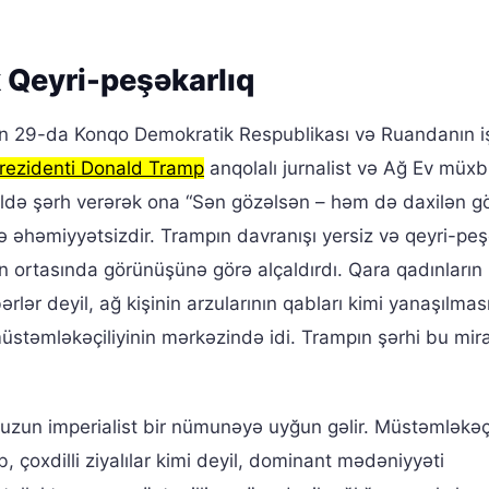
 Qeyri-peşəkarlıq
un 29-da Konqo Demokratik Respublikası və Ruandanın iş
rezidenti Donald Tramp
anqolalı jurnalist və Ağ Ev müxbi
ldə şərh verərək ona “Sən gözəlsən – həm də daxilən g
 əhəmiyyətsizdir. Trampın davranışı yersiz və qeyri-peşə
nin ortasında görünüşünə görə alçaldırdı. Qara qadınların
ərlər deyil, ağ kişinin arzularının qabları kimi yanaşılma
müstəmləkəçiliyinin mərkəzində idi. Trampın şərhi bu mir
ü uzun imperialist bir nümunəyə uyğun gəlir. Müstəmləkəç
b, çoxdilli ziyalılar kimi deyil, dominant mədəniyyəti