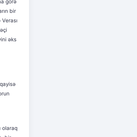
na görə
rın bir
ə Verası
kəçi
ini əks
üqayisə
orun
ı olaraq