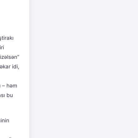
tirakı
ri
özəlsən”
kar idi,
sı – həm
ası bu
inin