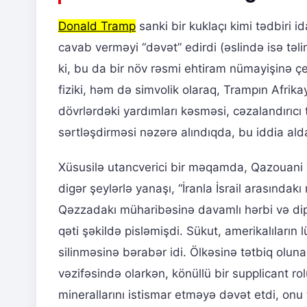
Donald Tramp
sanki bir kuklaçı kimi tədbiri 
cavab verməyi “dəvət” edirdi (əslində isə təli
ki, bu da bir növ rəsmi ehtiram nümayişinə 
fiziki, həm də simvolik olaraq, Trampın Afrika
dövrlərdəki yardımları kəsməsi, cəzalandırıcı 
sərtləşdirməsi nəzərə alındıqda, bu iddia ald
Xüsusilə utancverici bir məqamda, Qazouani 
digər şeylərlə yanaşı, “İranla İsrail arasındak
Qəzzadakı müharibəsinə davamlı hərbi və dipl
qəti şəkildə pisləmişdi. Sükut, amerikalıların
silinməsinə bərabər idi. Ölkəsinə tətbiq olun
vəzifəsində olarkən, könüllü bir supplicant r
minerallarını istismar etməyə dəvət etdi, onu