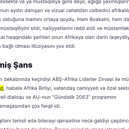
ellektə və ya müstəqilliyə görə deyil, ağlığa yaxınlıqları
 onun aydın danışan və vizual cəhətdən cəlbedici afrikalıla
ilik olduğuna inamını ortaya qoydu. Həm Boakaini, həm d
üstəqilliyini sildi, nailiyyətlərini rədd etdi və müstəmlə
i haqqındakı şərhləri onun Afrikaya olan dərin laqeydliy
 bağlı olması illüziyasını yox etdi.
lmiş Şans
 dekabrında keçirdiyi ABŞ-Afrika Liderlər Zirvəsi ilə m
ri
, habelə Afrika Birliyi, vətəndaş cəmiyyəti və özəl sekt
yyəli dialoqu və AU-nun "Gündəlik 2063" proqramını
tamaşasından çox fərqli idi.
təni təmsil edə biləcəyi qənaətinə necə gəldiyi çaşdırıc