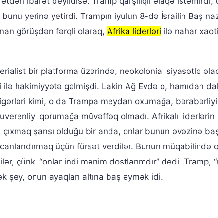
arətdən ibarət deyildisə. Tramp qarşılıqlı əlaqə istəmirdi; o
 bunu yerinə yetirdi. Trampın iyulun 8-də İsrailin Baş naz
unan görüşdən fərqli olaraq,
Afrika liderləri
ilə nahar xaoti
rialist bir platforma üzərində, neokolonial siyasətlə əlaq
i ilə hakimiyyətə gəlmişdi. Lakin Ağ Evdə o, hamıdan d
 Digərləri kimi, o da Trampa meydan oxumağa, bərabərliyi
verenliyi qorumağa müvəffəq olmadı. Afrikalı liderlərin
 çıxmaq şansı olduğu bir anda, onlar bunun əvəzinə baş
ı canlandırmaq üçün fürsət verdilər. Bunun müqabilində o
bilər, çünki “onlar indi mənim dostlarımdır” dedi. Tramp, “
tək şey, onun ayaqları altına baş əymək idi.