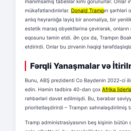
mənimsəmiş tabelilər kimi görünürlər. Onlar int
mükafatlandırılırlar.
Donald Tramp
ın şərhləri
anlıq heyranlığa layiq bir anomaliya, bir yen
estetik maraq obyektlərinə çevirərək, onların m
eqosunu təmin etdi. Ən çox da, Trampın Boaka
etdirirdi. Onlar bu zirvənin həqiqi tərəfdaşlıqla
Fərqli Yanaşmalar və İtiri
Bunu, ABŞ prezidenti Co Baydenin 2022-ci ilin
edin. Həmin tədbirə 40-dan çox
Afrika liderlə
rəhbərləri dəvət edilmişdi. Bu, bərabər səvi
prioritetləşdirirdi – Trampın səhnələşdirilmiş 
Tramp administrasiyasının beş kişinin bütün qi