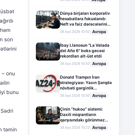
müsbət
Dünya birjaları korporativ
hesabatlara fokuslanıb:
ağırdı
Neft və faiz dərəcələrinin
təsiri altında cari vəziyyət
, həm
Avropa
26.İyul.2026 10:50
un son
İbay Llanosun "La Velada
ətlərini
del Año 6" boks gecəsi
rekordları alt-üst etdi
Avropa
26.İyul.2026 10:50
i – onu
Donald Trampın İran
ailin
strategiyası: Yaxın Şərqdə
növbəti gərginlik
iyi bunu
mərhələsi
Avropa
26.İyul.2026 10:50
Çinin “hukou” sistemi:
 Sədri
Daxili miqrantların
qarşısındakı görünməz
sədd
Avropa
26.İyul.2026 10:22
n təmin