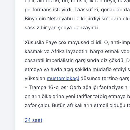
qalır, əlbəttə ki, bu, təmsilçilikdən deyil, nəz
performans istəyirdi. Təəssüf ki, qonaqları da
Binyamin Netanyahu ilə keçirdiyi sıx idarə ol
səssiz bir yan şouya bənzəyirdi.
Xüsusilə Faye çox məyusedici idi. O, anti-impe
kəsmək və Afrika ləyaqətini bərpa etmək vəd
cəsarətli imperialistin qarşısında diz çökdü.
etməyə və evdə açıq şəkildə müdafiə etdiyi su
yüksələn
müstəmləkəçi
düşüncə tərzinə qarşı
– Trampa 16-cı əsr Qərb ağalığı fantaziyasın
onların ölkələrinə yeni tariflər tətbiq etməyə 
zəfər çaldı. Bütün afrikalıların etməli olduğu 
24 saat