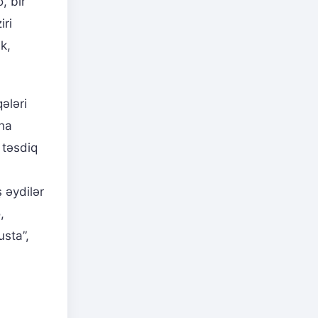
, bir
iri
k,
ələri
aha
 təsdiq
 əydilər
,
usta”,