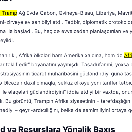
d Tramp
Ağ Evdə Qabon, Qvineya-Bisau, Liberiya, Mavri
mini-zirvəyə ev sahibliyi etdi. Tədbir, diplomatik protokol
tma ilə başladı. Bu, heç də əvvəlcədən planlaşdırılan və 
eyildi.
nanır ki, Afrika ölkələri həm Amerika xalqına, həm də
Afr
lar təklif edir” bəyanatını yaymışdı. Təsadüfənmi, yoxsa
trasiyasının ticarət müharibəsini gücləndirdiyi günə tə
 Əlcəzair daxil olmaqla, səkkiz ölkəyə yeni tariflər tətbiq
 ilə əlaqələri gücləndirdiyini” iddia etdiyi bir vaxtda, onu
dı. Bu görüntü, Trampın Afrika siyasətinin – tərəfdaşlığın 
iyi – qeyri-ardıcıllığını, bəlkə də səmimiliyini ortaya 
d və Resurslara Yönəlik Baxış