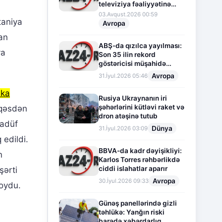
televiziya fəaliyyətinə
fasilə verir
03.Avqust.2026 00:59
taniya
Avropa
dan
ABŞ-da qızılca yayılması:
ya
Son 35 ilin rekord
göstəricisi müşahidə
olunur
Avropa
31.İyul.2026 05:46
ika
Rusiya Ukraynanın iri
şəhərlərini kütləvi raket və
 qəsdən
dron atəşinə tutub
sadüf
Dünya
31.İyul.2026 03:09
 edildi.
BBVA-da kadr dəyişikliyi:
n
Karlos Torres rəhbərlikdə
ciddi islahatlar aparır
şərti
Avropa
30.İyul.2026 09:33
qoydu.
Günəş panellərində gizli
təhlükə: Yanğın riski
barədə xəbərdarlıq