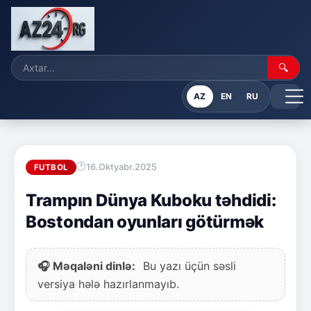
🔍
AZ
EN
RU
16.Oktyabr.2025
FUTBOL
Trampın Dünya Kuboku təhdidi:
Bostondan oyunları götürmək
🎧 Məqaləni dinlə:
Bu yazı üçün səsli
versiya hələ hazırlanmayıb.