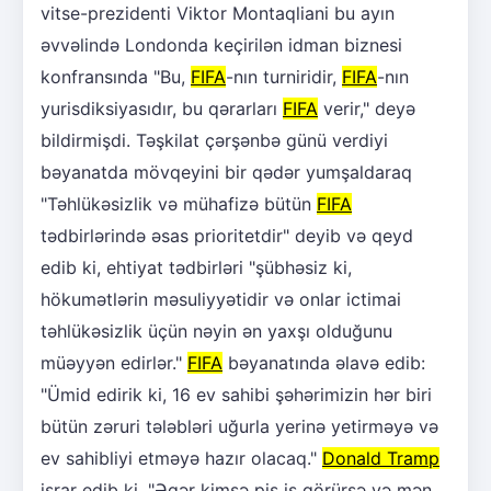
vitse-prezidenti Viktor Montaqliani bu ayın
əvvəlində Londonda keçirilən idman biznesi
konfransında "Bu,
FIFA
-nın turniridir,
FIFA
-nın
yurisdiksiyasıdır, bu qərarları
FIFA
verir," deyə
bildirmişdi. Təşkilat çərşənbə günü verdiyi
bəyanatda mövqeyini bir qədər yumşaldaraq
"Təhlükəsizlik və mühafizə bütün
FIFA
tədbirlərində əsas prioritetdir" deyib və qeyd
edib ki, ehtiyat tədbirləri "şübhəsiz ki,
hökumətlərin məsuliyyətidir və onlar ictimai
təhlükəsizlik üçün nəyin ən yaxşı olduğunu
müəyyən edirlər."
FIFA
bəyanatında əlavə edib:
"Ümid edirik ki, 16 ev sahibi şəhərimizin hər biri
bütün zəruri tələbləri uğurla yerinə yetirməyə və
ev sahibliyi etməyə hazır olacaq."
Donald Tramp
israr edib ki, "Əgər kimsə pis iş görürsə və mən