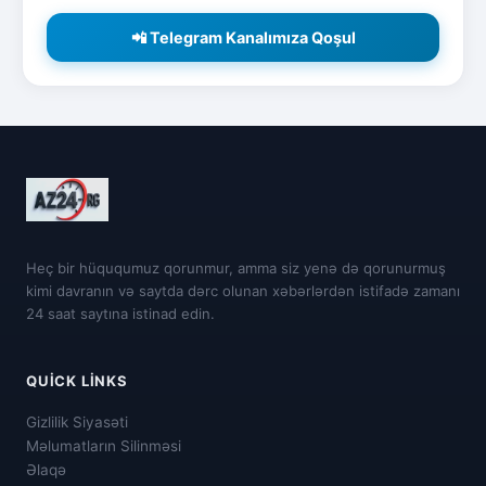
📲 Telegram Kanalımıza Qoşul
Heç bir hüququmuz qorunmur, amma siz yenə də qorunurmuş
kimi davranın və saytda dərc olunan xəbərlərdən istifadə zamanı
24 saat saytına istinad edin.
QUICK LINKS
Gizlilik Siyasəti
Məlumatların Silinməsi
Əlaqə