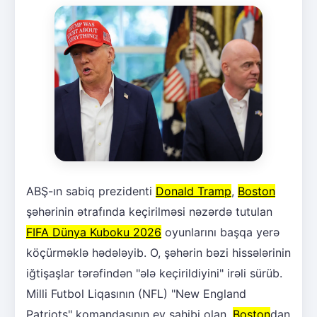
ABŞ-ın sabiq prezidenti
Donald Tramp
,
Boston
şəhərinin ətrafında keçirilməsi nəzərdə tutulan
FIFA Dünya Kuboku 2026
oyunlarını başqa yerə
köçürməklə hədələyib. O, şəhərin bəzi hissələrinin
iğtişaşlar tərəfindən "ələ keçirildiyini" irəli sürüb.
Milli Futbol Liqasının (NFL) "New England
Patriots" komandasının ev sahibi olan,
Boston
dan