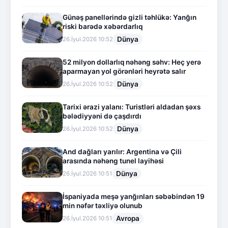
Günəş panellərində gizli təhlükə: Yanğın
riski barədə xəbərdarlıq
Dünya
26.İyul.2026 10:52
52 milyon dollarlıq nəhəng səhv: Heç yerə
aparmayan yol görənləri heyrətə salır
Dünya
26.İyul.2026 10:52
Tarixi ərazi yalanı: Turistləri aldadan şəxs
bələdiyyəni də çaşdırdı
Dünya
26.İyul.2026 10:52
And dağları yarılır: Argentina və Çili
arasında nəhəng tunel layihəsi
Dünya
26.İyul.2026 10:51
İspaniyada meşə yanğınları səbəbindən 19
min nəfər təxliyə olunub
Avropa
26.İyul.2026 10:51