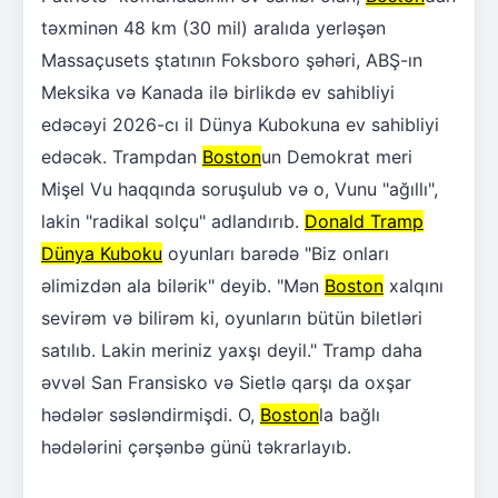
təxminən 48 km (30 mil) aralıda yerləşən
Massaçusets ştatının Foksboro şəhəri, ABŞ-ın
Meksika və Kanada ilə birlikdə ev sahibliyi
edəcəyi 2026-cı il Dünya Kubokuna ev sahibliyi
edəcək. Trampdan
Boston
un Demokrat meri
Mişel Vu haqqında soruşulub və o, Vunu "ağıllı",
lakin "radikal solçu" adlandırıb.
Donald Tramp
Dünya Kuboku
oyunları barədə "Biz onları
əlimizdən ala bilərik" deyib. "Mən
Boston
xalqını
sevirəm və bilirəm ki, oyunların bütün biletləri
satılıb. Lakin meriniz yaxşı deyil." Tramp daha
əvvəl San Fransisko və Sietlə qarşı da oxşar
hədələr səsləndirmişdi. O,
Boston
la bağlı
hədələrini çərşənbə günü təkrarlayıb.