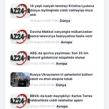
16 yaşlı rusiyalı tennisçi Kristina Lyutova
dünya reytinqində ciddi irəliləyişə imza
atdı
Dünya
04.Avqust.2026 11:06
Davina Makkol xərçənglə mübarizədən
sonra televiziya fəaliyyətinə fasilə verir
Avropa
03.Avqust.2026 00:59
ABŞ-da qızılca yayılması: Son 35 ilin
rekord göstəricisi müşahidə olunur
Avropa
31.İyul.2026 05:46
Rusiya Ukraynanın iri şəhərlərini kütləvi
raket və dron atəşinə tutub
Dünya
31.İyul.2026 03:09
BBVA-da kadr dəyişikliyi: Karlos Torres
rəhbərlikdə ciddi islahatlar aparır
Avropa
30.İyul.2026 09:33