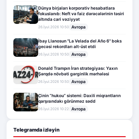
Dünya birjaları korporativ hesabatlara
fokuslanıb: Neft və faiz dərəcələrinin təsiri
altında cari vəziyyət
Avropa
26.İyul.2026 10:50
İbay Llanosun "La Velada del Año 6" boks
gecəsi rekordları alt-üst etdi
Avropa
26.İyul.2026 10:50
Donald Trampın İran strategiyası: Yaxın
Şərqdə növbəti gərginlik mərhələsi
Avropa
26.İyul.2026 10:50
Çinin “hukou” sistemi: Daxili miqrantların
qarşısındakı görünməz sədd
Avropa
26.İyul.2026 10:22
Telegramda izləyin