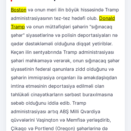
Boston
və onun meri ilin böyük hissəsində Tramp
administrasiyasının tez-tez hədəfi olub.
Donald
Tramp
və onun müttəfiqləri şəhərin "sığınacaq
şəhər" siyasətlərinə və polisin deportasiyaları nə
qədər dəstəkləməli olduğuna diqqət yetiriblər.
Keçən ilin sentyabrında Tramp administrasiyası
şəhəri məhkəməyə verərək, onun sığınacaq şəhər
siyasətinin federal qanunlara zidd olduğunu və
şəhərin immiqrasiya orqanları ilə əməkdaşlıqdan
imtina etməsinin deportasiya edilməli olan
təhlükəli cinayətkarların sərbəst buraxılmasına
səbəb olduğunu iddia edib. Tramp
administrasiyası artıq ABŞ Milli Qvardiya
qüvvələrini Vaşinqton və Memfisə yerləşdirib,
Çikaqo və Portlend (Oreqon) şəhərlərinə də