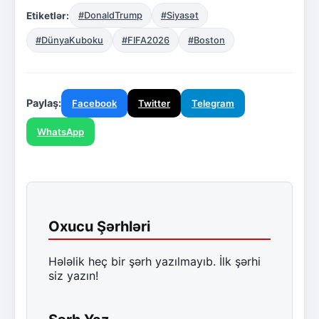
Etiketlər:
#DonaldTrump
#Siyasət
#DünyaKuboku
#FIFA2026
#Boston
Paylaş:
Facebook
Twitter
Telegram
WhatsApp
Oxucu Şərhləri
Hələlik heç bir şərh yazılmayıb. İlk şərhi
siz yazın!