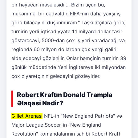
bir həyəcan məsələsidir... Bizim üçün bu,
mükəmməl bir cədvəldir. FİFA-nın daha yaxşı iş
görə biləcəyini düşünmürəm." Təşkilatçılara görə,
turnirin yerli iqtisadiyyata 1.1 milyard dollar təsir
göstərəcəyi, 5000-dən çox iş yeri yaradacağı və
regionda 60 milyon dollardan çox vergi gəliri
əldə edəcəyi gözlənilir. Onlar həmçinin turnirin 39
günlük müddətində Yeni İngiltərəyə iki milyondan
çox ziyarətçinin gələcəyini gözləyirlər.
Robert Kraftın Donald Trampla
Əlaqəsi Nədir?
Gillet Arenası
NFL-in "New England Patriots" və
Major League Soccer-in "New England
Revolution" komandalarının sahibi Robert Kraft