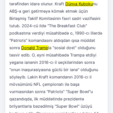
tərəfindən idarə olunur. Kraft
Dünya Kuboku
nu
ABŞ-a geri gətirməyə kömək etmək üçün
Birləşmiş Təklif Komitəsinin fəxri sədri vəzifəsini
tutub. 2024-cü ildə "The Breakfast Club"
podkastına verdiyi müsahibədə o, 1990-cı illərdə
"Patriots" komandasını aldıqdan qısa müddət
sonra
Donald Tramp
la "sosial dost" olduğunu
təsvir edib. O, eyni müsahibədə Trampa etdiyi
yeganə ianənin 2016-cı il seçkilərindən sonra
"onun inaqurasiyasına güclü bir ianə" olduğunu
söyləyib. Lakin Kraft komandanın 2016-cı il
mövsümünü NFL çempionatı ilə başa
vurmasından sonra "Patriots" "Super Bowl"u
qazandıqda, ilk müddətində prezidentə
brilyantlarla bəzədilmiş "Super Bowl" üzüyü