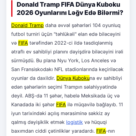
Donald Tramp FIFA Dünya Kuboku
2026 Oyunlarını Ləğv Edə Bilərmi?
Donald Tramp
daha əvvəl şəhərləri 104 oyunluq
futbol turniri üçün "təhlükəli" elan edə biləcəyini
və
FIFA
tərəfindən 2022-ci ildə təsdiqlənmiş
ətraflı ev sahibliyi planını dəyişdirə biləcəyini irəli
sürmüşdü. Bu plana Nyu York, Los Anceles və
San Fransiskodakı NFL stadionlarında keçiriləcək
oyunlar da daxildir.
Dünya Kuboku
na ev sahibliyi
edən şəhərlərin seçimi Trampın səlahiyyətində
deyil. ABŞ-da 11 şəhər, habelə Meksikada üç və
Kanadada iki şəhər
FIFA
ilə müqavilə bağlayıb. 11
iyun tarixindəki açılış mərasiminə səkkiz ay
qalmış dəyişiklik etmək
logistik
və hüquqi
baxımdan ciddi çətinliklər yaradardı.
FIFA
-nın