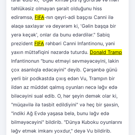
təhlükəsiz olmayan şərait olduğunu hiss
edirəmsə,
FIFA
-nın qeyri-adi başçısı Canni ilə
əlaqə saxlayar və deyərəm ki, 'Gəlin başqa bir
yerə keçək', onlar da bunu edərdilər." Sabiq
prezident
FIFA
rəhbəri Canni Infantinonu, yəni
yaxın müttəfiqini nəzərdə tuturdu.
Donald Tramp
Infantinonun "bunu etməyi sevməyəcəyini, lakin
çox asanlıqla edəcəyini" deyib. Çərşənbə günü
yerli bir podkastda çıxış edən Vu, Trampın bir
ildən az müddət qalmış oyunları necə ləğv edə
biləcəyini sual edib. O, hər şeyin demək olar ki,
"müqavilə ilə təsbit edildiyini" və heç bir şəxsin,
"indiki Ağ Evdə yaşasa belə, bunu ləğv edə
bilməyəcəyini" bildirib. "Dünya Kuboku oyunlarını
ləğv etmək imkanı yoxdur," deyə Vu bildirib.