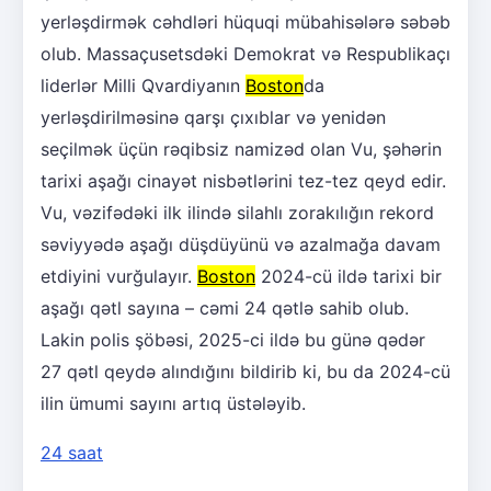
yerləşdirmək cəhdləri hüquqi mübahisələrə səbəb
olub. Massaçusetsdəki Demokrat və Respublikaçı
liderlər Milli Qvardiyanın
Boston
da
yerləşdirilməsinə qarşı çıxıblar və yenidən
seçilmək üçün rəqibsiz namizəd olan Vu, şəhərin
tarixi aşağı cinayət nisbətlərini tez-tez qeyd edir.
Vu, vəzifədəki ilk ilində silahlı zorakılığın rekord
səviyyədə aşağı düşdüyünü və azalmağa davam
etdiyini vurğulayır.
Boston
2024-cü ildə tarixi bir
aşağı qətl sayına – cəmi 24 qətlə sahib olub.
Lakin polis şöbəsi, 2025-ci ildə bu günə qədər
27 qətl qeydə alındığını bildirib ki, bu da 2024-cü
ilin ümumi sayını artıq üstələyib.
24 saat