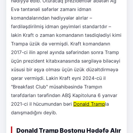
hədiyyə edib. Oturacaq prezidentlər adətən Ağ
Evə təntənəli səfərlər zamanı idman
komandalarından hədiyyələr alırlar –
fərdiləşdirilmiş idman geyimləri standartdır –
lakin Kraft o zaman komandanın təsdiqlədiyi kimi
Trampa üzük də vermişdi. Kraft komandanın
2017-ci ilin aprel ayında səfərindən sonra Tramp
üçün prezident kitabxanasında sərgiləyə biləcəyi
xüsusi bir əşya olması üçün üzük düzəltdirməyə
qərar vermişdi. Lakin Kraft eyni 2024-cü il
"Breakfast Club" müsahibəsində Trampın
tərəfdarları tərəfindən ABŞ Kapitoluna 6 yanvar
2021-ci il hücumundan bəri
Donald Tramp
la
danışmadığını deyib.
Donald Tramp Bostonu Hədəfə Alır