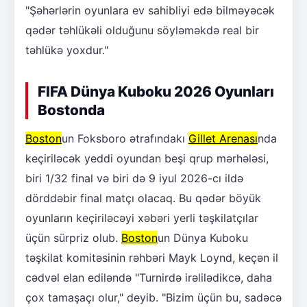
"Şəhərlərin oyunlara ev sahibliyi edə bilməyəcək
qədər təhlükəli olduğunu söyləməkdə real bir
təhlükə yoxdur."
FIFA Dünya Kuboku 2026 Oyunları
Bostonda
Boston
un Foksboro ətrafındakı
Gillet Arenası
nda
keçiriləcək yeddi oyundan beşi qrup mərhələsi,
biri 1/32 final və biri də 9 iyul 2026-cı ildə
dörddəbir final matçı olacaq. Bu qədər böyük
oyunların keçiriləcəyi xəbəri yerli təşkilatçılar
üçün sürpriz olub.
Boston
un Dünya Kuboku
təşkilat komitəsinin rəhbəri Mayk Loynd, keçən il
cədvəl elan ediləndə "Turnirdə irəlilədikcə, daha
çox tamaşaçı olur," deyib. "Bizim üçün bu, sadəcə