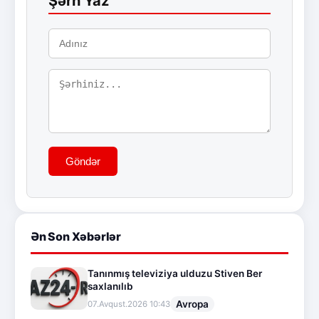
Şərh Yaz
Göndər
Ən Son Xəbərlər
Tanınmış televiziya ulduzu Stiven Ber
saxlanılıb
Avropa
07.Avqust.2026 10:43