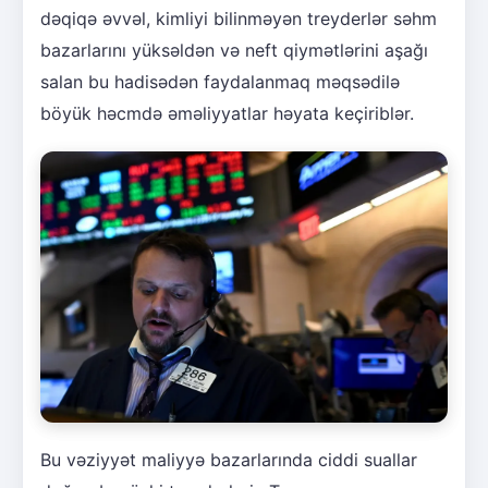
dəqiqə əvvəl, kimliyi bilinməyən treyderlər səhm
bazarlarını yüksəldən və neft qiymətlərini aşağı
salan bu hadisədən faydalanmaq məqsədilə
böyük həcmdə əməliyyatlar həyata keçiriblər.
Bu vəziyyət maliyyə bazarlarında ciddi suallar