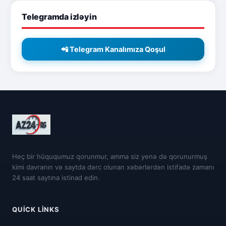
Telegramda izləyin
📲 Telegram Kanalımıza Qoşul
Heç bir hüququmuz qorunmur, amma siz yenə də qorunurmuş
kimi davranın və saytda dərc olunan xəbərlərdən istifadə zamanı
24 saat saytına istinad edin.
QUICK LINKS