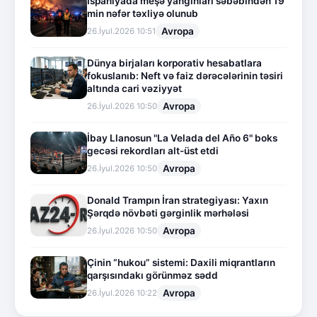
İspaniyada meşə yanğınları səbəbindən 19
min nəfər təxliyə olunub
Avropa
26.İyul.2026 10:51
Dünya birjaları korporativ hesabatlara
fokuslanıb: Neft və faiz dərəcələrinin təsiri
altında cari vəziyyət
Avropa
26.İyul.2026 10:50
İbay Llanosun "La Velada del Año 6" boks
gecəsi rekordları alt-üst etdi
Avropa
26.İyul.2026 10:50
Donald Trampın İran strategiyası: Yaxın
Şərqdə növbəti gərginlik mərhələsi
Avropa
26.İyul.2026 10:50
Çinin “hukou” sistemi: Daxili miqrantların
qarşısındakı görünməz sədd
Avropa
26.İyul.2026 10:22