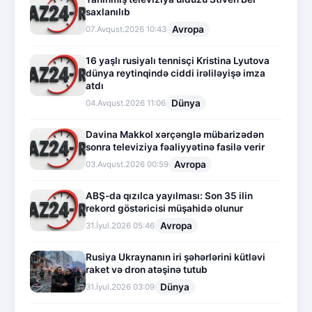
saxlanılıb
Avropa
07.Avqust.2026 10:43
16 yaşlı rusiyalı tennisçi Kristina Lyutova
dünya reytinqində ciddi irəliləyişə imza
atdı
Dünya
04.Avqust.2026 11:06
Davina Makkol xərçənglə mübarizədən
sonra televiziya fəaliyyətinə fasilə verir
Avropa
03.Avqust.2026 00:59
ABŞ-da qızılca yayılması: Son 35 ilin
rekord göstəricisi müşahidə olunur
Avropa
31.İyul.2026 05:46
Rusiya Ukraynanın iri şəhərlərini kütləvi
raket və dron atəşinə tutub
Dünya
31.İyul.2026 03:09