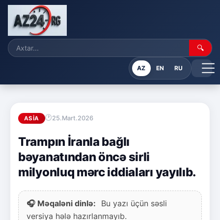
🔍
AZ
EN
RU
25.Mart.2026
ASIA
Trampın İranla bağlı
bəyanatından öncə sirli
milyonluq mərc iddiaları yayılıb.
🎧 Məqaləni dinlə:
Bu yazı üçün səsli
versiya hələ hazırlanmayıb.