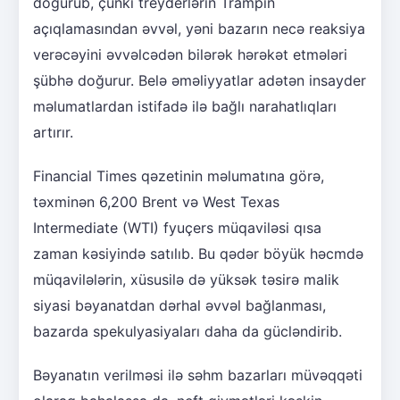
doğurub, çünki treyderlərin Trampın
açıqlamasından əvvəl, yəni bazarın necə reaksiya
verəcəyini əvvəlcədən bilərək hərəkət etmələri
şübhə doğurur. Belə əməliyyatlar adətən insayder
məlumatlardan istifadə ilə bağlı narahatlıqları
artırır.
Financial Times qəzetinin məlumatına görə,
təxminən 6,200 Brent və West Texas
Intermediate (WTI) fyuçers müqaviləsi qısa
zaman kəsiyində satılıb. Bu qədər böyük həcmdə
müqavilələrin, xüsusilə də yüksək təsirə malik
siyasi bəyanatdan dərhal əvvəl bağlanması,
bazarda spekulyasiyaları daha da gücləndirib.
Bəyanatın verilməsi ilə səhm bazarları müvəqqəti