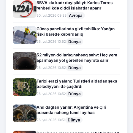
BBVA-da kadr dəyişikliyi: Karlos Torres
rəhbərlikdə ciddi islahatlar aparır
Avropa
30.İyul.2026 09:33
Günəş panellərində gizli təhlükə: Yanğın
riski barədə xəbərdarlıq
Dünya
26.İyul.2026 10:52
52 milyon dollarlıq nəhəng səhv: Heç yerə
aparmayan yol görənləri heyrətə salır
Dünya
26.İyul.2026 10:52
Tarixi ərazi yalanı: Turistləri aldadan şəxs
bələdiyyəni də çaşdırdı
Dünya
26.İyul.2026 10:52
And dağları yarılır: Argentina və Çili
arasında nəhəng tunel layihəsi
Dünya
26.İyul.2026 10:51