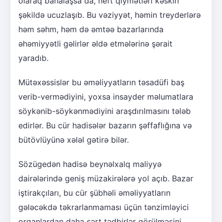
olaraq bahalaşsa da, neft qiymətləri kəskin
şəkildə ucuzlaşıb. Bu vəziyyət, həmin treyderlərə
həm səhm, həm də əmtəə bazarlarında
əhəmiyyətli gəlirlər əldə etmələrinə şərait
yaradıb.
Mütəxəssislər bu əməliyyatların təsadüfi baş
verib-vermədiyini, yoxsa insayder məlumatlara
söykənib-söykənmədiyini araşdırılmasını tələb
edirlər. Bu cür hadisələr bazarın şəffaflığına və
bütövlüyünə xələl gətirə bilər.
Sözügedən hadisə beynəlxalq maliyyə
dairələrində geniş müzakirələrə yol açıb. Bazar
iştirakçıları, bu cür şübhəli əməliyyatların
gələcəkdə təkrarlanmaması üçün tənzimləyici
orqanlardan daha sərt tədbirlər görülməsini