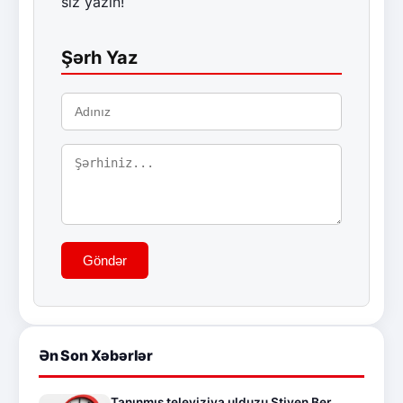
siz yazın!
Şərh Yaz
Göndər
Ən Son Xəbərlər
Tanınmış televiziya ulduzu Stiven Ber