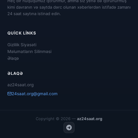
Heç bir hüququmuz qorunmur, amma siz yenə də qorunurmuş
kimi davranın və saytda dərc olunan xəbərlərdən istifadə zamanı
24 saat saytına istinad edin.
QUICK LINKS
Gizlilik Siyasəti
Məlumatların Silinməsi
Əlaqə
ƏLAQƏ
az24saat.org
24saat.org@gmail.com
Copyright © 2026 —
az24saat.org