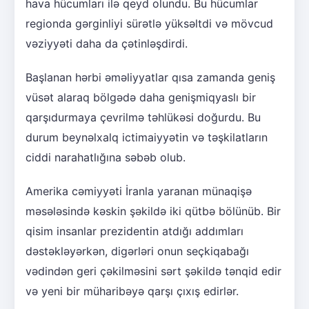
hava hücumları ilə qeyd olundu. Bu hücumlar
regionda gərginliyi sürətlə yüksəltdi və mövcud
vəziyyəti daha da çətinləşdirdi.
Başlanan hərbi əməliyyatlar qısa zamanda geniş
vüsət alaraq bölgədə daha genişmiqyaslı bir
qarşıdurmaya çevrilmə təhlükəsi doğurdu. Bu
durum beynəlxalq ictimaiyyətin və təşkilatların
ciddi narahatlığına səbəb olub.
Amerika cəmiyyəti İranla yaranan münaqişə
məsələsində kəskin şəkildə iki qütbə bölünüb. Bir
qisim insanlar prezidentin atdığı addımları
dəstəkləyərkən, digərləri onun seçkiqabağı
vədindən geri çəkilməsini sərt şəkildə tənqid edir
və yeni bir müharibəyə qarşı çıxış edirlər.