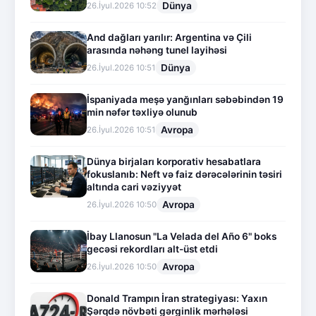
Dünya
26.İyul.2026 10:52
And dağları yarılır: Argentina və Çili
arasında nəhəng tunel layihəsi
Dünya
26.İyul.2026 10:51
İspaniyada meşə yanğınları səbəbindən 19
min nəfər təxliyə olunub
Avropa
26.İyul.2026 10:51
Dünya birjaları korporativ hesabatlara
fokuslanıb: Neft və faiz dərəcələrinin təsiri
altında cari vəziyyət
Avropa
26.İyul.2026 10:50
İbay Llanosun "La Velada del Año 6" boks
gecəsi rekordları alt-üst etdi
Avropa
26.İyul.2026 10:50
Donald Trampın İran strategiyası: Yaxın
Şərqdə növbəti gərginlik mərhələsi