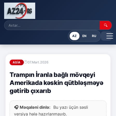
🔍
AZ
EN
RU
07.Mart.2026
ASIA
Trampın İranla bağlı mövqeyi
Amerikada kəskin qütbləşməyə
gətirib çıxarıb
🎧 Məqaləni dinlə:
Bu yazı üçün səsli
versiya hələ hazırlanmayıb.