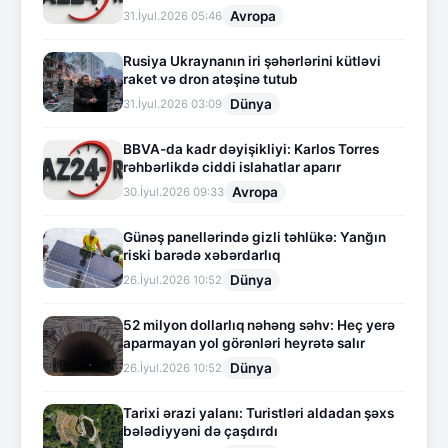
Avropa
31.İyul.2026 05:46
Rusiya Ukraynanın iri şəhərlərini kütləvi
raket və dron atəşinə tutub
Dünya
31.İyul.2026 03:09
BBVA-da kadr dəyişikliyi: Karlos Torres
rəhbərlikdə ciddi islahatlar aparır
Avropa
30.İyul.2026 09:33
Günəş panellərində gizli təhlükə: Yanğın
riski barədə xəbərdarlıq
Dünya
26.İyul.2026 10:52
52 milyon dollarlıq nəhəng səhv: Heç yerə
aparmayan yol görənləri heyrətə salır
Dünya
26.İyul.2026 10:52
Tarixi ərazi yalanı: Turistləri aldadan şəxs
bələdiyyəni də çaşdırdı