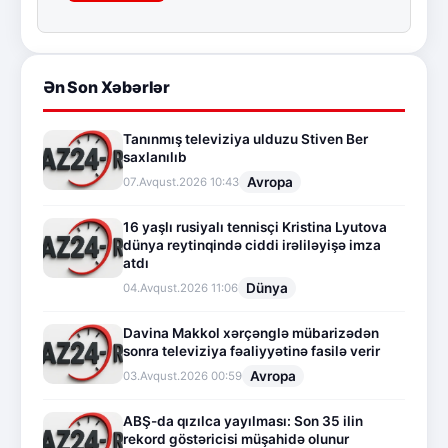
Ən Son Xəbərlər
Tanınmış televiziya ulduzu Stiven Ber
saxlanılıb
Avropa
07.Avqust.2026 10:43
16 yaşlı rusiyalı tennisçi Kristina Lyutova
dünya reytinqində ciddi irəliləyişə imza
atdı
Dünya
04.Avqust.2026 11:06
Davina Makkol xərçənglə mübarizədən
sonra televiziya fəaliyyətinə fasilə verir
Avropa
03.Avqust.2026 00:59
ABŞ-da qızılca yayılması: Son 35 ilin
rekord göstəricisi müşahidə olunur