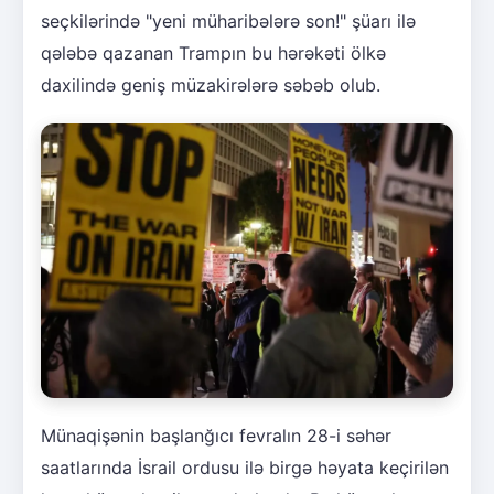
seçkilərində "yeni müharibələrə son!" şüarı ilə
qələbə qazanan Trampın bu hərəkəti ölkə
daxilində geniş müzakirələrə səbəb olub.
Münaqişənin başlanğıcı fevralın 28-i səhər
saatlarında İsrail ordusu ilə birgə həyata keçirilən