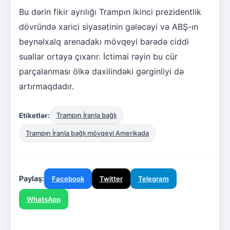
Bu dərin fikir ayrılığı Trampın ikinci prezidentlik
dövründə xarici siyasətinin gələcəyi və ABŞ-ın
beynəlxalq arenadakı mövqeyi barədə ciddi
suallar ortaya çıxarır. İctimai rəyin bu cür
parçalanması ölkə daxilindəki gərginliyi də
artırmaqdadır.
Etiketlər:
Trampın İranla bağlı
Trampın İranla bağlı mövqeyi Amerikada
Paylaş:
Facebook
Twitter
Telegram
WhatsApp