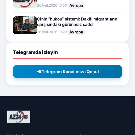
Avropa
26.İyul.2026 10:50
Çinin “hukou” sistemi: Daxili miqrantların
qarşısındakı görünməz sədd
Avropa
26.İyul.2026 10:22
Telegramda izləyin
📲 Telegram Kanalımıza Qoşul