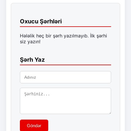
Oxucu Şərhləri
Hələlik heç bir şərh yazılmayıb. İlk şərhi
siz yazın!
Şərh Yaz
Göndər