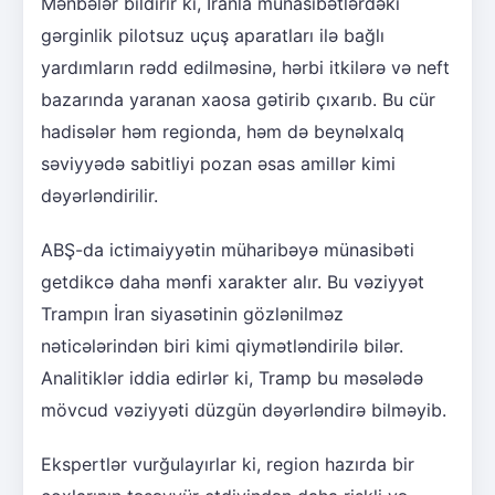
Mənbələr bildirir ki, İranla münasibətlərdəki
gərginlik pilotsuz uçuş aparatları ilə bağlı
yardımların rədd edilməsinə, hərbi itkilərə və neft
bazarında yaranan xaosa gətirib çıxarıb. Bu cür
hadisələr həm regionda, həm də beynəlxalq
səviyyədə sabitliyi pozan əsas amillər kimi
dəyərləndirilir.
ABŞ-da ictimaiyyətin müharibəyə münasibəti
getdikcə daha mənfi xarakter alır. Bu vəziyyət
Trampın İran siyasətinin gözlənilməz
nəticələrindən biri kimi qiymətləndirilə bilər.
Analitiklər iddia edirlər ki, Tramp bu məsələdə
mövcud vəziyyəti düzgün dəyərləndirə bilməyib.
Ekspertlər vurğulayırlar ki, region hazırda bir