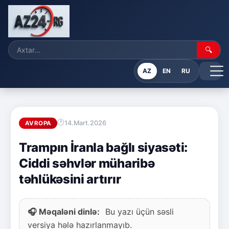
🔍
AZ
EN
RU
14.Mart.2026
AVROPA
Trampın İranla bağlı siyasəti:
Ciddi səhvlər müharibə
təhlükəsini artırır
🎧 Məqaləni dinlə:
Bu yazı üçün səsli
versiya hələ hazırlanmayıb.