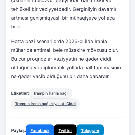
çoxlarının təsəvvür etdiyindən daha riskli və
təhlükəli bir vəziyyətdədir. Gərginliyin davamlı
artması genişmiqyaslı bir münaqişəyə yol aça
bilər.
Hətta bəzi ssenarilərdə 2026-cı ildə İranla
müharibə ehtimalı belə müzakirə mövzusu olur.
Bu cür proqnozlar vəziyyətin nə qədər ciddi
olduğunu və diplomatik yollarla həll tapılmasının
nə qədər vacib olduğunu bir daha qabardır.
Etiketlər:
Trampın İranla bağlı
Trampın İranla bağlı siyasəti Ciddi
Paylaş:
Facebook
Twitter
Telegram