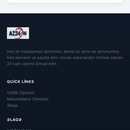
Heç bir hüququmuz qorunmur, amma siz yenə də qorunurmuş
kimi davranın və saytda dərc olunan xəbərlərdən istifadə zamanı
24 saat saytına istinad edin.
QUICK LINKS
Gizlilik Siyasəti
Məlumatların Silinməsi
Əlaqə
ƏLAQƏ