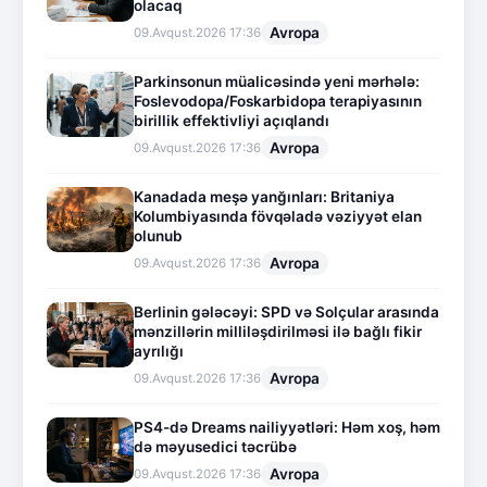
olacaq
Avropa
09.Avqust.2026 17:36
Parkinsonun müalicəsində yeni mərhələ:
Foslevodopa/Foskarbidopa terapiyasının
birillik effektivliyi açıqlandı
Avropa
09.Avqust.2026 17:36
Kanadada meşə yanğınları: Britaniya
Kolumbiyasında fövqəladə vəziyyət elan
olunub
Avropa
09.Avqust.2026 17:36
Berlinin gələcəyi: SPD və Solçular arasında
mənzillərin milliləşdirilməsi ilə bağlı fikir
ayrılığı
Avropa
09.Avqust.2026 17:36
PS4-də Dreams nailiyyətləri: Həm xoş, həm
də məyusedici təcrübə
Avropa
09.Avqust.2026 17:36