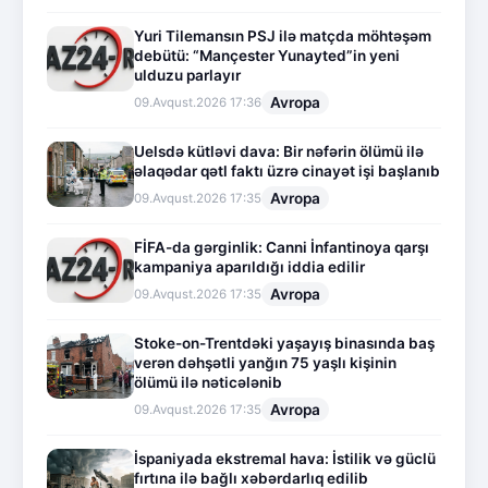
Yuri Tilemansın PSJ ilə matçda möhtəşəm
debütü: “Mançester Yunayted”in yeni
ulduzu parlayır
Avropa
09.Avqust.2026 17:36
Uelsdə kütləvi dava: Bir nəfərin ölümü ilə
əlaqədar qətl faktı üzrə cinayət işi başlanıb
Avropa
09.Avqust.2026 17:35
FİFA-da gərginlik: Canni İnfantinoya qarşı
kampaniya aparıldığı iddia edilir
Avropa
09.Avqust.2026 17:35
Stoke-on-Trentdəki yaşayış binasında baş
verən dəhşətli yanğın 75 yaşlı kişinin
ölümü ilə nəticələnib
Avropa
09.Avqust.2026 17:35
İspaniyada ekstremal hava: İstilik və güclü
fırtına ilə bağlı xəbərdarlıq edilib