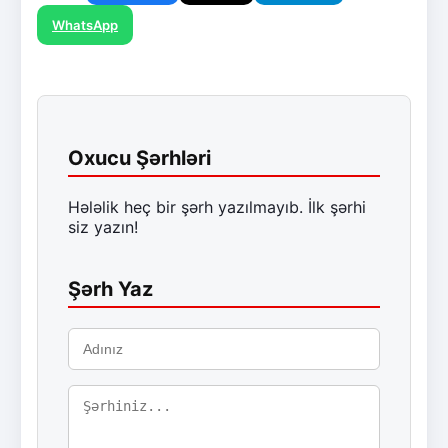
WhatsApp
Oxucu Şərhləri
Hələlik heç bir şərh yazılmayıb. İlk şərhi
siz yazın!
Şərh Yaz