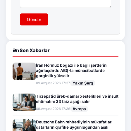
Göndər
Ən Son Xəbərlər
İran Hörmüz boğazı ilə bağlı şərtlərini
ağırlaşdırdı: ABŞ-la münasibətlərdə
gərginlik yüksəlir
Yaxın Şərq
09.Avqust.2026 17:37
Tirzepatid ürək-damar xəstəlikləri və insult
ehtimalını 33 faiz aşağı salır
Avropa
09.Avqust.2026 17:36
Deutsche Bahn rəhbərliyinin mükafatları
qatarların qrafikə uyğunluğundan asılı