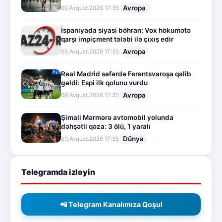
Avropa
09.Avqust.2026 17:35
İspaniyada siyasi böhran: Vox hökumətə
qarşı impiçment tələbi ilə çıxış edir
Avropa
09.Avqust.2026 17:35
Real Madrid səfərdə Ferentsvaroşa qalib
gəldi: Espi ilk qolunu vurdu
Avropa
09.Avqust.2026 17:35
Şimali Mərmərə avtomobil yolunda
dəhşətli qəza: 3 ölü, 1 yaralı
Dünya
09.Avqust.2026 17:35
Telegramda izləyin
📲 Telegram Kanalımıza Qoşul