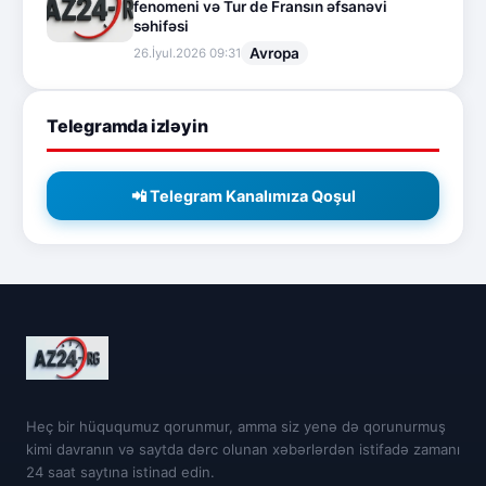
fenomeni və Tur de Fransın əfsanəvi
səhifəsi
Avropa
26.İyul.2026 09:31
Telegramda izləyin
📲 Telegram Kanalımıza Qoşul
Heç bir hüququmuz qorunmur, amma siz yenə də qorunurmuş
kimi davranın və saytda dərc olunan xəbərlərdən istifadə zamanı
24 saat saytına istinad edin.