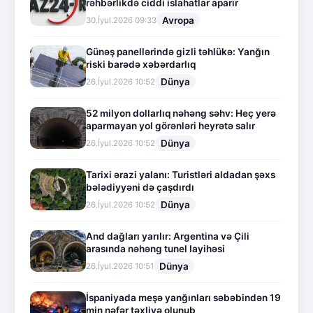
rəhbərlikdə ciddi islahatlar aparır
Avropa
30.İyul.2026 09:33
Günəş panellərində gizli təhlükə: Yanğın
riski barədə xəbərdarlıq
Dünya
26.İyul.2026 10:52
52 milyon dollarlıq nəhəng səhv: Heç yerə
aparmayan yol görənləri heyrətə salır
Dünya
26.İyul.2026 10:52
Tarixi ərazi yalanı: Turistləri aldadan şəxs
bələdiyyəni də çaşdırdı
Dünya
26.İyul.2026 10:52
And dağları yarılır: Argentina və Çili
arasında nəhəng tunel layihəsi
Dünya
26.İyul.2026 10:51
İspaniyada meşə yanğınları səbəbindən 19
min nəfər təxliyə olunub