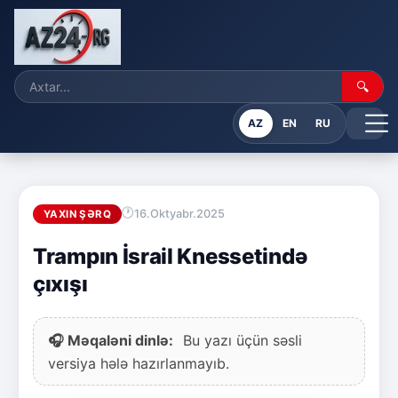
🔍
AZ
EN
RU
16.Oktyabr.2025
YAXIN ŞƏRQ
Trampın İsrail Knessetində
çıxışı
🎧 Məqaləni dinlə:
Bu yazı üçün səsli
versiya hələ hazırlanmayıb.