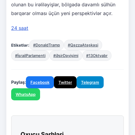
olunan bu irəliləyişlər, bölgədə davamlı sülhün
bərqərar olması üçün yeni perspektivlər açır.
24 saat
Etiketlər:
#DonaldTramp
#QəzzaAtəşkəsi
#İsrailParlamenti
#ƏsirDəyişimi
#13Oktyabr
Paylaş:
Facebook
Twitter
Telegram
WhatsApp
Oxucu Şərhləri