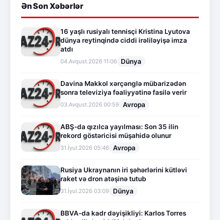
Ən Son Xəbərlər
16 yaşlı rusiyalı tennisçi Kristina Lyutova
dünya reytinqində ciddi irəliləyişə imza
atdı
Dünya
04.Avqust.2026 11:06
Davina Makkol xərçənglə mübarizədən
sonra televiziya fəaliyyətinə fasilə verir
Avropa
03.Avqust.2026 00:59
ABŞ-da qızılca yayılması: Son 35 ilin
rekord göstəricisi müşahidə olunur
Avropa
31.İyul.2026 05:46
Rusiya Ukraynanın iri şəhərlərini kütləvi
raket və dron atəşinə tutub
Dünya
31.İyul.2026 03:09
BBVA-da kadr dəyişikliyi: Karlos Torres