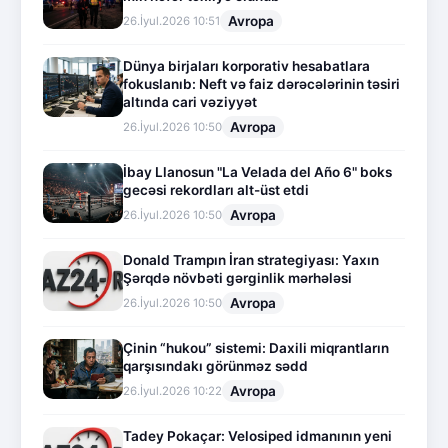
Avropa
26.İyul.2026 10:51
Dünya birjaları korporativ hesabatlara
fokuslanıb: Neft və faiz dərəcələrinin təsiri
altında cari vəziyyət
Avropa
26.İyul.2026 10:50
İbay Llanosun "La Velada del Año 6" boks
gecəsi rekordları alt-üst etdi
Avropa
26.İyul.2026 10:50
Donald Trampın İran strategiyası: Yaxın
Şərqdə növbəti gərginlik mərhələsi
Avropa
26.İyul.2026 10:50
Çinin “hukou” sistemi: Daxili miqrantların
qarşısındakı görünməz sədd
Avropa
26.İyul.2026 10:22
Tadey Pokaçar: Velosiped idmanının yeni