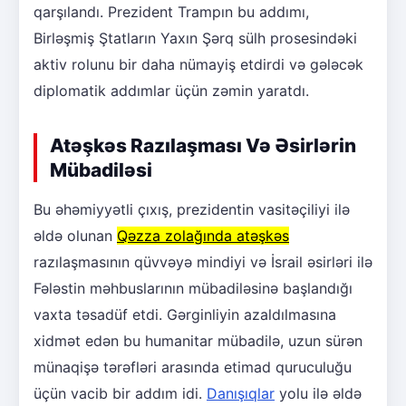
qarşılandı. Prezident Trampın bu addımı,
Birləşmiş Ştatların Yaxın Şərq sülh prosesindəki
aktiv rolunu bir daha nümayiş etdirdi və gələcək
diplomatik addımlar üçün zəmin yaratdı.
Atəşkəs Razılaşması Və Əsirlərin
Mübadiləsi
Bu əhəmiyyətli çıxış, prezidentin vasitəçiliyi ilə
əldə olunan
Qəzza zolağında atəşkəs
razılaşmasının qüvvəyə mindiyi və İsrail əsirləri ilə
Fələstin məhbuslarının mübadiləsinə başlandığı
vaxta təsadüf etdi. Gərginliyin azaldılmasına
xidmət edən bu humanitar mübadilə, uzun sürən
münaqişə tərəfləri arasında etimad quruculuğu
üçün vacib bir addım idi.
Danışıqlar
yolu ilə əldə