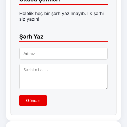
Hələlik heç bir şərh yazılmayıb. İlk şərhi
siz yazın!
Şərh Yaz
Göndər