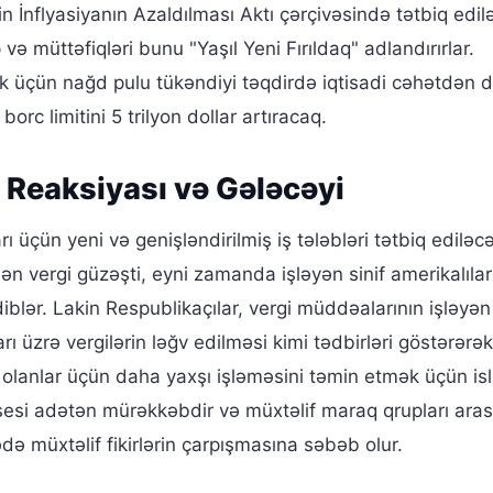
 İnflyasiyanın Azaldılması Aktı çərçivəsində tətbiq edilə
 və müttəfiqləri bunu "Yaşıl Yeni Fırıldaq" adlandırırlar.
 üçün nağd pulu tükəndiyi təqdirdə iqtisadi cəhətdən d
orc limitini 5 trilyon dollar artıracaq.
 Reaksiyası və Gələcəyi
üçün yeni və genişləndirilmiş iş tələbləri tətbiq ediləc
rilən vergi güzəşti, eyni zamanda işləyən sinif amerikalıla
diblər. Lakin Respublikaçılar, vergi müddəalarının işləyən
arı üzrə vergilərin ləğv edilməsi kimi tədbirləri göstərərə
ı olanlar üçün daha yaxşı işləməsini təmin etmək üçün isl
esi adətən mürəkkəbdir və müxtəlif maraq qrupları ara
ədə müxtəlif fikirlərin çarpışmasına səbəb olur.