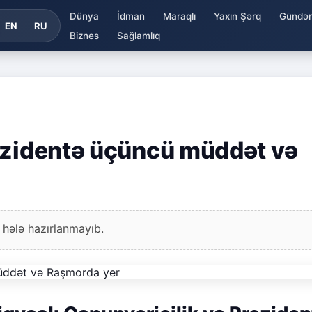
Dünya
İdman
Maraqlı
Yaxın Şərq
Gündə
EN
RU
Biznes
Sağlamlıq
ezidentə üçüncü müddət və
 hələ hazırlanmayıb.