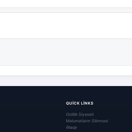
QUICK LINKS
Gizlilik Siyasəti
Məlumatların Silinməsi
Əlaqə