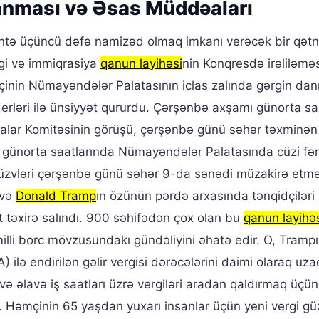
anması və Əsas Müddəaları
ntə üçüncü dəfə namizəd olmaq imkanı verəcək bir qə
rgi və immiqrasiya
qanun layihəsi
nin Konqresdə irəliləmə
nin Nümayəndələr Palatasının iclas zalında gərgin danı
iderləri ilə ünsiyyət qururdu. Çərşənbə axşamı günorta sa
lar Komitəsinin görüşü, çərşənbə günü səhər təxminən
günorta saatlarında Nümayəndələr Palatasında cüzi fər
üzvləri çərşənbə günü səhər 9-da sənədi müzakirə etm
 və
Donald Tramp
ın özünün pərdə arxasında tənqidçiləri 
t təxirə salındı. 900 səhifədən çox olan bu
qanun layihə
milli borc mövzusundakı gündəliyini əhatə edir. O, Tramp
A) ilə endirilən gəlir vergisi dərəcələrini daimi olaraq uz
əlavə iş saatları üzrə vergiləri aradan qaldırmaq üçün
. Həmçinin 65 yaşdan yuxarı insanlar üçün yeni vergi gü