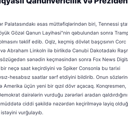
yaslı Qanunvericilik və Preziden
 Palatasındakı əsas müttəfiqlərindən biri, Tennessi şta
öyük Gözəl Qanun Layihəsi"nin qəbulundan sonra Tram
asını təklif edib. Oqlz, keçmiş dövlət başçısının Corc
və Abraham Linkoln ilə birlikdə Cənubi Dakotadakı Raş
z, sözügedən sənədin keçməsindən sonra Fox News Digit
bir neçə saat keçirdiyini və Spiker Consonla bu tarixi
ız-hesabsız saatlar sərf etdiyini bildirib. Onun sözlərin
və Amerika üçün yeni bir qızıl dövr açacaq. Konqresmen
mokrat dairələrin vurduğu zərərləri aradan qaldırdığın
 müddətə ciddi şəkildə nəzərdən keçirilməyə layiq oldu
istəyini vurğulayıb.