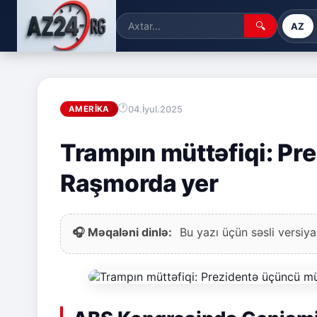
🔍
AZ
04.İyul.2025
AMERIKA
Trampın müttəfiqi: Pr
Raşmorda yer
🎧 Məqaləni dinlə:
Bu yazı üçün səsli versiya