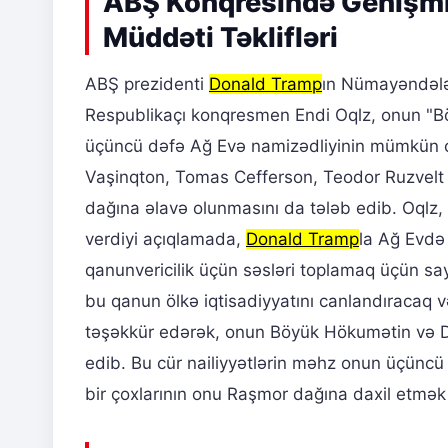
ABŞ Konqresində Genişmiq
Müddəti Təklifləri
ABŞ prezidenti
Donald Tramp
ın Nümayəndələr
Respublikaçı konqresmen Endi Oqlz, onun "B
üçüncü dəfə Ağ Evə namizədliyinin mümkün olm
Vaşinqton, Tomas Cefferson, Teodor Ruzvelt 
dağına əlavə olunmasını da tələb edib. Oql
verdiyi açıqlamada,
Donald Tramp
la Ağ Evdə 
qanunvericilik üçün səsləri toplamaq üçün says
bu qanun ölkə iqtisadiyyatını canlandıracaq 
təşəkkür edərək, onun Böyük Hökumətin və De
edib. Bu cür nailiyyətlərin məhz onun üçüncü
bir çoxlarının onu Raşmor dağına daxil etmək 