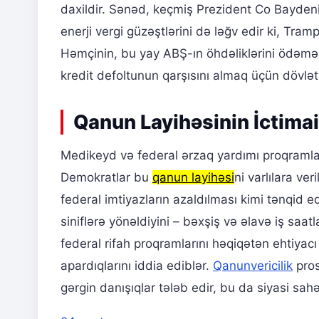
daxildir. Sənəd, keçmiş Prezident Co Baydenin
enerji vergi güzəştlərini də ləğv edir ki, Tramp
Həmçinin, bu yay ABŞ-ın öhdəliklərini ödəmək
kredit defoltunun qarşısını almaq üçün dövlət b
Qanun Layihəsinin İctimai
Medikeyd və federal ərzaq yardımı proqramları 
Demokratlar bu
qanun layihəsi
ni varlılara ve
federal imtiyazların azaldılması kimi tənqid e
siniflərə yönəldiyini – bəxşiş və əlavə iş saatl
federal rifah proqramlarını həqiqətən ehtiyac
apardıqlarını iddia ediblər.
Qanunvericilik
pros
gərgin danışıqlar tələb edir, bu da siyasi sah