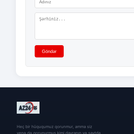
Göndər
Heç bir hüququmuz qorunmur, amma siz
yenə də qorunurmuş kimi davranın və saytda