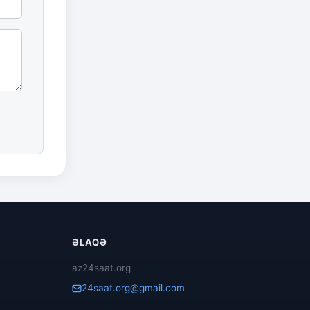
ƏLAQƏ
az24saat.org
24saat.org@gmail.com