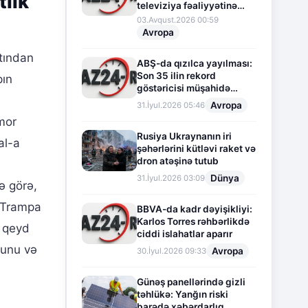
tlik
televiziya fəaliyyətinə
fasilə verir
03.Avqust.2026 00:59
Avropa
tından
ABŞ-da qızılca yayılması:
Son 35 ilin rekord
pın
göstəricisi müşahidə
olunur
Avropa
31.İyul.2026 05:46
mor
Rusiya Ukraynanın iri
al-a
şəhərlərini kütləvi raket və
dron atəşinə tutub
Dünya
31.İyul.2026 03:09
ə görə,
, Trampa
BBVA-da kadr dəyişikliyi:
Karlos Torres rəhbərlikdə
ı qeyd
ciddi islahatlar aparır
ğunu və
Avropa
30.İyul.2026 09:33
Günəş panellərində gizli
təhlükə: Yanğın riski
barədə xəbərdarlıq