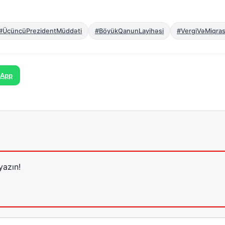
#ÜçüncüPrezidentMüddəti
#BöyükQanunLayihəsi
#VergiVəMiqras
sApp
yazın!