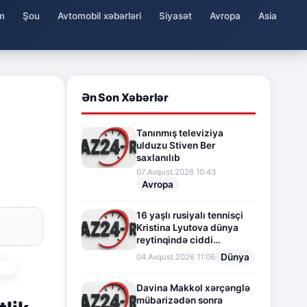
m
Şou
Avtomobil xəbərləri
Siyasət
Avropa
Asia
Ən Son Xəbərlər
Tanınmış televiziya
ulduzu Stiven Ber
saxlanılıb
07.Avqust.2026 10:43
Avropa
16 yaşlı rusiyalı tennisçi
Kristina Lyutova dünya
reytinqində ciddi
irəliləyişə imza atdı
Dünya
04.Avqust.2026 11:06
Davina Makkol xərçənglə
mübarizədən sonra