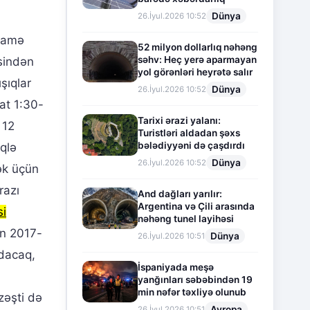
Dünya
26.İyul.2026 10:52
tnamə
52 milyon dollarlıq nəhəng
səhv: Heç yerə aparmayan
sindən
yol görənləri heyrətə salır
şıqlar
Dünya
26.İyul.2026 10:52
at 1:30-
Tarixi ərazi yalanı:
 12
Turistləri aldadan şəxs
bələdiyyəni də çaşdırdı
qlə
Dünya
26.İyul.2026 10:52
ək üçün
razı
And dağları yarılır:
Argentina və Çili arasında
si
nəhəng tunel layihəsi
ın 2017-
Dünya
26.İyul.2026 10:51
adacaq,
İspaniyada meşə
yanğınları səbəbindən 19
min nəfər təxliyə olunub
zəşti də
Avropa
26.İyul.2026 10:51