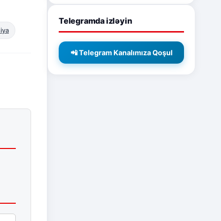
Telegramda izləyin
iya
📲 Telegram Kanalımıza Qoşul