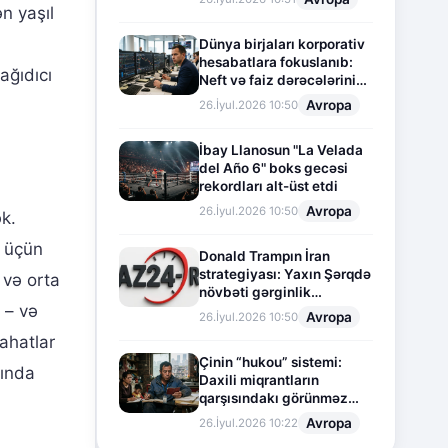
n yaşıl
Dünya birjaları korporativ
hesabatlara fokuslanıb:
ağıdıcı
Neft və faiz dərəcələrinin
təsiri altında cari vəziyyət
Avropa
26.İyul.2026 10:50
İbay Llanosun "La Velada
del Año 6" boks gecəsi
rekordları alt-üst etdi
Avropa
26.İyul.2026 10:50
ək.
r üçün
Donald Trampın İran
strategiyası: Yaxın Şərqdə
 və orta
növbəti gərginlik
k – və
mərhələsi
Avropa
26.İyul.2026 10:50
ahatlar
Çinin “hukou” sistemi:
sında
Daxili miqrantların
qarşısındakı görünməz
sədd
Avropa
26.İyul.2026 10:22