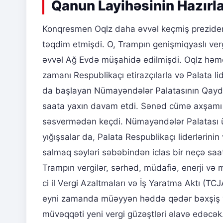
Qanun Layihəsinin Hazırl
Konqresmen Oqlz daha əvvəl keçmiş prezide
təqdim etmişdi. O, Trampın genişmiqyaslı ve
əvvəl Ağ Evdə müşahidə edilmişdi. Oqlz həmçi
zamanı Respublikaçı etirazçılarla və Palata l
da başlayan Nümayəndələr Palatasının Qayda
saata yaxın davam etdi. Sənəd cümə axşamı 
səsvermədən keçdi. Nümayəndələr Palatası 
yığışsalar da, Palata Respublikaçı liderlərinin
salmaq səyləri səbəbindən iclas bir neçə saa
Trampın vergilər, sərhəd, müdafiə, enerji və 
ci il Vergi Azaltmaları və İş Yaratma Aktı (TCJ
eyni zamanda müəyyən həddə qədər bəxşiş və 
müvəqqəti yeni vergi güzəştləri əlavə edəcək