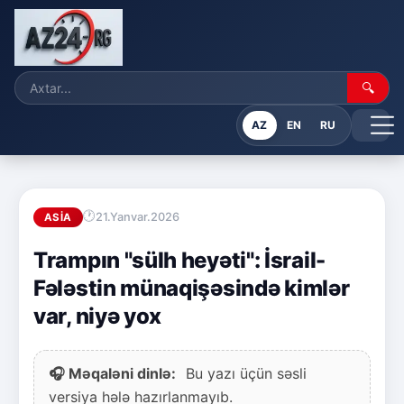
🔍
AZ
EN
RU
21.Yanvar.2026
ASIA
Trampın "sülh heyəti": İsrail-
Fələstin münaqişəsində kimlər
var, niyə yox
🎧 Məqaləni dinlə:
Bu yazı üçün səsli
versiya hələ hazırlanmayıb.