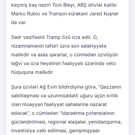
keçmiş baş naziri Toni Bleyr, ABŞ dövlət katibi
Marko Rubio və Trampın kürəkəni Jared Kuşner
də var.
Sədr vəzifəsini Tramp özü icra edir. O,
nizamnamənin təfsiri üzrə son səlahiyyətə
malikdir və əsas qərarlar, o cümlədən üzvlüyün
ləğvi və icra heyətinin fəaliyyəti üzərində veto
hüququna malikdir.
Şura üzvləri Ağ Evin bildirdiyinə görə, “Qəzzanın
sabitləşməsi və uzunmüddətli uğuru üçün kritik
olan müəyyən fəaliyyət sahələrinə nəzarət
edəcək”, o cümlədən “idarəetmə potensialının
gücləndirilməsi, regional əlaqələr, yenidənqurma,
investisiya cəlb edilməsi, genişmiqyaslı