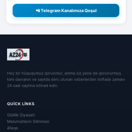
📲 Telegram Kanalımıza Qoşul
Heç bir hüququmuz qorunmur, amma siz yenə də qorunurmuş
kimi davranın və saytda dərc olunan xəbərlərdən istifadə zamanı
24 saat saytına istinad edin.
QUICK LINKS
Gizlilik Siyasəti
Məlumatların Silinməsi
Əlaqə