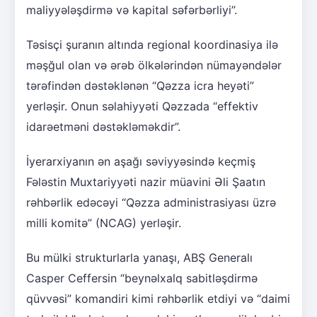
maliyyələşdirmə və kapital səfərbərliyi”.
Təsisçi şuranın altında regional koordinasiya ilə
məşğul olan və ərəb ölkələrindən nümayəndələr
tərəfindən dəstəklənən “Qəzza icra heyəti”
yerləşir. Onun səlahiyyəti Qəzzada “effektiv
idarəetməni dəstəkləməkdir”.
İyerarxiyanın ən aşağı səviyyəsində keçmiş
Fələstin Muxtariyyəti nazir müavini Əli Şaatın
rəhbərlik edəcəyi “Qəzza administrasiyası üzrə
milli komitə” (NCAG) yerləşir.
Bu mülki strukturlarla yanaşı, ABŞ Generalı
Casper Ceffersin “beynəlxalq sabitləşdirmə
qüvvəsi” komandiri kimi rəhbərlik etdiyi və “daimi