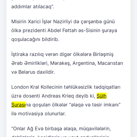
addımlar atılacaq”.
Misirin Xarici İşlər Nazirliyi də çərşənbə günü
ölkə prezidenti Abdel Fəttah əs-Sisinin şuraya
qoşulacağını bildirib.
İştiraka razılıq verən digər ölkələrə Birləşmiş
Ərəb Əmirlikləri, Mərakeş, Argentina, Macarıstan
və Belarus daxildir.
London Kral Kollecinin təhlükəsizlik tədqiqatları
üzrə dosenti Andreas Krieq deyib ki,
Sülh
Şurası
na qoşulan ölkələr “əlaqə və təsir imkanı”
ilə motivasiya olunurlar.
“Onlar Ağ Evə birbaşa əlaqə, müqavilələrin,