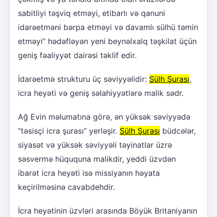
sabitliyi təşviq etməyi, etibarlı və qanuni
idarəetməni bərpa etməyi və davamlı sülhü təmin
etməyi” hədəfləyən yeni beynəlxalq təşkilat üçün
geniş fəaliyyət dairəsi təklif edir.
İdarəetmə strukturu üç səviyyəlidir:
Sülh Şurası
,
icra heyəti və geniş səlahiyyətlərə malik sədr.
Ağ Evin məlumatına görə, ən yüksək səviyyədə
“təsisçi icra şurası” yerləşir.
Sülh Şurası
büdcələr,
siyasət və yüksək səviyyəli təyinatlar üzrə
səsvermə hüququna malikdir, yeddi üzvdən
ibarət icra heyəti isə missiyanın həyata
keçirilməsinə cavabdehdir.
İcra heyətinin üzvləri arasında Böyük Britaniyanın