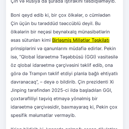
Çin və Rusiya da şurada iştirakını təsdiqləməyib.
Boni qeyd edib ki, bir çox ölkələr, o cümlədən
Çin üçün bu tərəddüd təəccüblü deyil. Bu
ölkələrin bir neçəsi beynəlxalq münasibətlərin
əsas sütunları kimi
Birləşmiş Millətlər Təşkilatı
prinsiplərini və qanunlarını müdafiə edirlər. Pekin
isə, “Qlobal İdarəetmə Təşəbbüsü (GGI) vasitəsilə
öz qlobal idarəetmə çərçivəsini təklif edib, ona
görə də Trampın təklif etdiyi planla bağlı ehtiyatlı
davranacaq”, – deyə o bildirib. Çin prezidenti Xi
Jinping tərəfindən 2025-ci ildə başladılan GGI,
çoxtərəfliliyi təşviq etməyə yönəlmiş bir
idarəetmə çərçivəsidir, baxmayaraq ki, Pekin çox
spesifik məlumatlar verməyib.