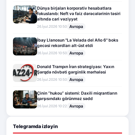
Dünya birjaları korporativ hesabatlara
fokuslanıb: Neft və faiz dərəcələrinin təsiri
altında cari vəziyyət
Avropa
26.İyul.2026 10:50
İbay Llanosun "La Velada del Año 6" boks
gecəsi rekordları alt-üst etdi
Avropa
26.İyul.2026 10:50
Donald Trampın İran strategiyası: Yaxın
Şərqdə növbəti gərginlik mərhələsi
Avropa
26.İyul.2026 10:50
Çinin “hukou” sistemi: Daxili miqrantların
qarşısındakı görünməz sədd
Avropa
26.İyul.2026 10:22
Telegramda izləyin