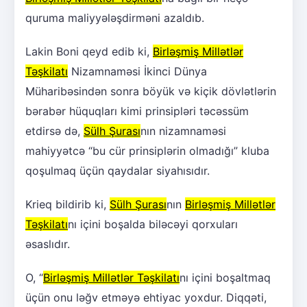
quruma maliyyələşdirməni azaldıb.
Lakin Boni qeyd edib ki,
Birləşmiş Millətlər
Təşkilatı
Nizamnaməsi İkinci Dünya
Müharibəsindən sonra böyük və kiçik dövlətlərin
bərabər hüquqları kimi prinsipləri təcəssüm
etdirsə də,
Sülh Şurası
nın nizamnaməsi
mahiyyətcə “bu cür prinsiplərin olmadığı” kluba
qoşulmaq üçün qaydalar siyahısıdır.
Krieq bildirib ki,
Sülh Şurası
nın
Birləşmiş Millətlər
Təşkilatı
nı içini boşalda biləcəyi qorxuları
əsaslıdır.
O, “
Birləşmiş Millətlər Təşkilatı
nı içini boşaltmaq
üçün onu ləğv etməyə ehtiyac yoxdur. Diqqəti,