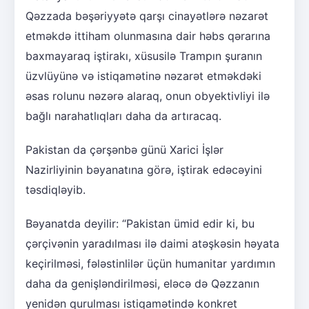
Qəzzada bəşəriyyətə qarşı cinayətlərə nəzarət
etməkdə ittiham olunmasına dair həbs qərarına
baxmayaraq iştirakı, xüsusilə Trampın şuranın
üzvlüyünə və istiqamətinə nəzarət etməkdəki
əsas rolunu nəzərə alaraq, onun obyektivliyi ilə
bağlı narahatlıqları daha da artıracaq.
Pakistan da çərşənbə günü Xarici İşlər
Nazirliyinin bəyanatına görə, iştirak edəcəyini
təsdiqləyib.
Bəyanatda deyilir: “Pakistan ümid edir ki, bu
çərçivənin yaradılması ilə daimi atəşkəsin həyata
keçirilməsi, fələstinlilər üçün humanitar yardımın
daha da genişləndirilməsi, eləcə də Qəzzanın
yenidən qurulması istiqamətində konkret