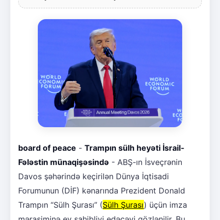
board of peace
-
Trampın sülh heyəti İsrail-
Fələstin münaqişəsində
- ABŞ-ın İsveçrənin
Davos şəhərində keçirilən Dünya İqtisadi
Forumunun (DİF) kənarında Prezident Donald
Trampın “Sülh Şurası” (
Sülh Şurası
) üçün imza
mərasiminə ev sahibliyi edəcəyi gözlənilir. Bu