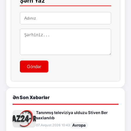
Şərh Yaz
Göndər
Ən Son Xəbərlər
Tanınmış televiziya ulduzu Stiven Ber
saxlanılıb
Avropa
07.Avqust.2026 10:43