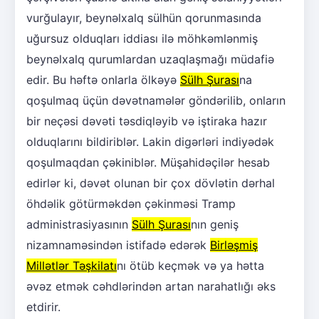
vurğulayır, beynəlxalq sülhün qorunmasında
uğursuz olduqları iddiası ilə möhkəmlənmiş
beynəlxalq qurumlardan uzaqlaşmağı müdafiə
edir. Bu həftə onlarla ölkəyə
Sülh Şurası
na
qoşulmaq üçün dəvətnamələr göndərilib, onların
bir neçəsi dəvəti təsdiqləyib və iştiraka hazır
olduqlarını bildiriblər. Lakin digərləri indiyədək
qoşulmaqdan çəkiniblər. Müşahidəçilər hesab
edirlər ki, dəvət olunan bir çox dövlətin dərhal
öhdəlik götürməkdən çəkinməsi Tramp
administrasiyasının
Sülh Şurası
nın geniş
nizamnaməsindən istifadə edərək
Birləşmiş
Millətlər Təşkilatı
nı ötüb keçmək və ya hətta
əvəz etmək cəhdlərindən artan narahatlığı əks
etdirir.