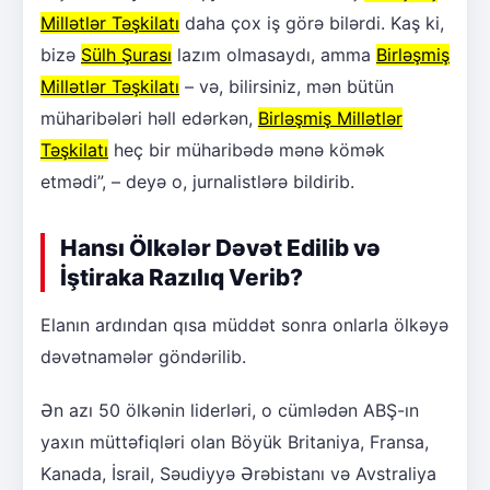
Millətlər Təşkilatı
daha çox iş görə bilərdi. Kaş ki,
bizə
Sülh Şurası
lazım olmasaydı, amma
Birləşmiş
Millətlər Təşkilatı
– və, bilirsiniz, mən bütün
müharibələri həll edərkən,
Birləşmiş Millətlər
Təşkilatı
heç bir müharibədə mənə kömək
etmədi”, – deyə o, jurnalistlərə bildirib.
Hansı Ölkələr Dəvət Edilib və
İştiraka Razılıq Verib?
Elanın ardından qısa müddət sonra onlarla ölkəyə
dəvətnamələr göndərilib.
Ən azı 50 ölkənin liderləri, o cümlədən ABŞ-ın
yaxın müttəfiqləri olan Böyük Britaniya, Fransa,
Kanada, İsrail, Səudiyyə Ərəbistanı və Avstraliya