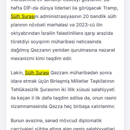
həftə DİF-də dünya liderləri ilə görüşəcək Tramp,
Sülh Şurası
nı administrasiyasının 20 bəndlik sülh
planının növbəti mərhələsi və 2023-cü ilin
oktyabrından İsrailin fələstinlilərə qarşı ərazidə
törətdiyi soyqırım müharibəsi nəticəsində
dağılmış Qəzzanın yenidən qurulmasına nəzarət
mexanizmi kimi təqdim edir.
Lakin,
Sülh Şurası
Qəzzanı müharibədən sonra
idarə etmək üçün Birləşmiş Millətlər Təşkilatının
Təhlükəsizlik Şurasının iki illik xüsusi səlahiyyəti
ilə keçən il ilk dəfə təqdim edilsə də, onun rəsmi
nizamnaməsində Qəzza heç birbaşa xatırlanmır.
Bunun əvəzinə, sənəd mövcud diplomatik
çərçivələri şübhə altına alan geniş səlahiyyətləri