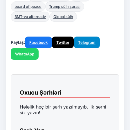
board of peace
Trump sülh şurası
BMT-yə alternativ
Qlobal sülh
Paylaş:
Facebook
Twitter
Telegram
WhatsApp
Oxucu Şərhləri
Hələlik heç bir şərh yazılmayıb. İlk şərhi
siz yazın!