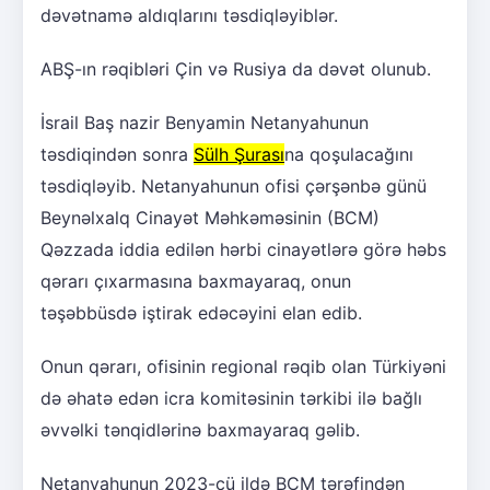
dəvətnamə aldıqlarını təsdiqləyiblər.
ABŞ-ın rəqibləri Çin və Rusiya da dəvət olunub.
İsrail Baş nazir Benyamin Netanyahunun
təsdiqindən sonra
Sülh Şurası
na qoşulacağını
təsdiqləyib. Netanyahunun ofisi çərşənbə günü
Beynəlxalq Cinayət Məhkəməsinin (BCM)
Qəzzada iddia edilən hərbi cinayətlərə görə həbs
qərarı çıxarmasına baxmayaraq, onun
təşəbbüsdə iştirak edəcəyini elan edib.
Onun qərarı, ofisinin regional rəqib olan Türkiyəni
də əhatə edən icra komitəsinin tərkibi ilə bağlı
əvvəlki tənqidlərinə baxmayaraq gəlib.
Netanyahunun 2023-cü ildə BCM tərəfindən