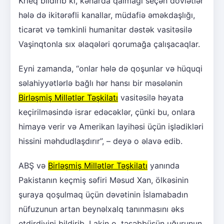
Krieq bildirib ki, kənarda qalmağı seçən dövlətlər
hələ də ikitərəfli kanallar, müdafiə əməkdaşlığı,
ticarət və təmkinli humanitar dəstək vasitəsilə
Vaşinqtonla sıx əlaqələri qorumağa çalışacaqlar.
Eyni zamanda, “onlar hələ də qoşunlar və hüquqi
səlahiyyətlərlə bağlı hər hansı bir məsələnin
Birləşmiş Millətlər Təşkilatı
vasitəsilə həyata
keçirilməsində israr edəcəklər, çünki bu, onlara
himayə verir və Amerikan layihəsi üçün işlədikləri
hissini məhdudlaşdırır”, – deyə o əlavə edib.
ABŞ və
Birləşmiş Millətlər Təşkilatı
yanında
Pakistanın keçmiş səfiri Məsud Xan, ölkəsinin
şuraya qoşulmaq üçün dəvətinin İslamabadın
nüfuzunun artan beynəlxalq tanınmasını əks
etdirdiyini bildirib. Lakin o, təşəbbüsün uğurunun