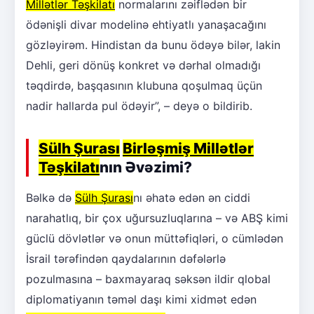
Millətlər Təşkilatı
normalarını zəiflədən bir
ödənişli divar modelinə ehtiyatlı yanaşacağını
gözləyirəm. Hindistan da bunu ödəyə bilər, lakin
Dehli, geri dönüş konkret və dərhal olmadığı
təqdirdə, başqasının klubuna qoşulmaq üçün
nadir hallarda pul ödəyir”, – deyə o bildirib.
Sülh Şurası
Birləşmiş Millətlər
Təşkilatı
nın Əvəzimi?
Bəlkə də
Sülh Şurası
nı əhatə edən ən ciddi
narahatlıq, bir çox uğursuzluqlarına – və ABŞ kimi
güclü dövlətlər və onun müttəfiqləri, o cümlədən
İsrail tərəfindən qaydalarının dəfələrlə
pozulmasına – baxmayaraq səksən ildir qlobal
diplomatiyanın təməl daşı kimi xidmət edən