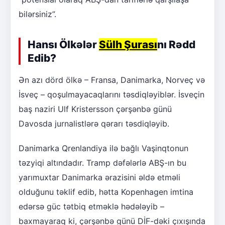
bilərsiniz”.
Hansı Ölkələr
Sülh Şurası
nı Rədd
Edib?
Ən azı dörd ölkə – Fransa, Danimarka, Norveç və
İsveç – qoşulmayacaqlarını təsdiqləyiblər. İsveçin
baş naziri Ulf Kristersson çərşənbə günü
Davosda jurnalistlərə qərarı təsdiqləyib.
Danimarka Qrenlandiya ilə bağlı Vaşinqtonun
təzyiqi altındadır. Tramp dəfələrlə ABŞ-ın bu
yarımuxtar Danimarka ərazisini əldə etməli
olduğunu təklif edib, hətta Kopenhagen imtina
edərsə güc tətbiq etməklə hədələyib –
baxmayaraq ki, çərşənbə günü DİF-dəki çıxışında