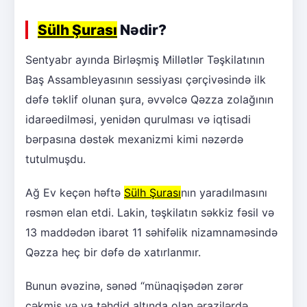
Sülh Şurası
Nədir?
Sentyabr ayında Birləşmiş Millətlər Təşkilatının
Baş Assambleyasının sessiyası çərçivəsində ilk
dəfə təklif olunan şura, əvvəlcə Qəzza zolağının
idarəedilməsi, yenidən qurulması və iqtisadi
bərpasına dəstək mexanizmi kimi nəzərdə
tutulmuşdu.
Ağ Ev keçən həftə
Sülh Şurası
nın yaradılmasını
rəsmən elan etdi. Lakin, təşkilatın səkkiz fəsil və
13 maddədən ibarət 11 səhifəlik nizamnaməsində
Qəzza heç bir dəfə də xatırlanmır.
Bunun əvəzinə, sənəd “münaqişədən zərər
çəkmiş və ya təhdid altında olan ərazilərdə