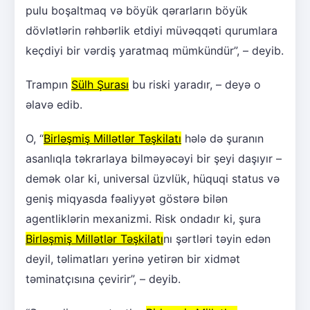
pulu boşaltmaq və böyük qərarların böyük
dövlətlərin rəhbərlik etdiyi müvəqqəti qurumlara
keçdiyi bir vərdiş yaratmaq mümkündür”, – deyib.
Trampın
Sülh Şurası
bu riski yaradır, – deyə o
əlavə edib.
O, “
Birləşmiş Millətlər Təşkilatı
hələ də şuranın
asanlıqla təkrarlaya bilməyəcəyi bir şeyi daşıyır –
demək olar ki, universal üzvlük, hüquqi status və
geniş miqyasda fəaliyyət göstərə bilən
agentliklərin mexanizmi. Risk ondadır ki, şura
Birləşmiş Millətlər Təşkilatı
nı şərtləri təyin edən
deyil, təlimatları yerinə yetirən bir xidmət
təminatçısına çevirir”, – deyib.