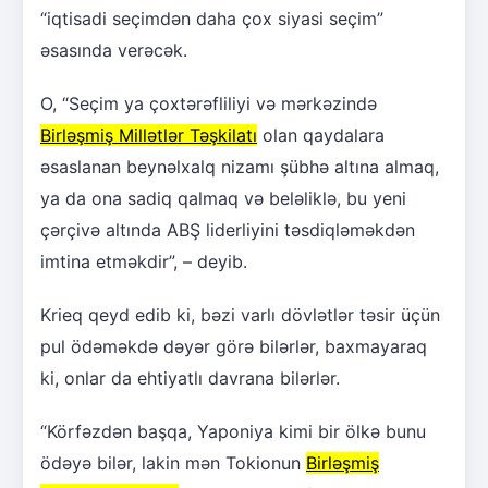
“iqtisadi seçimdən daha çox siyasi seçim”
əsasında verəcək.
O, “Seçim ya çoxtərəfliliyi və mərkəzində
Birləşmiş Millətlər Təşkilatı
olan qaydalara
əsaslanan beynəlxalq nizamı şübhə altına almaq,
ya da ona sadiq qalmaq və beləliklə, bu yeni
çərçivə altında ABŞ liderliyini təsdiqləməkdən
imtina etməkdir”, – deyib.
Krieq qeyd edib ki, bəzi varlı dövlətlər təsir üçün
pul ödəməkdə dəyər görə bilərlər, baxmayaraq
ki, onlar da ehtiyatlı davrana bilərlər.
“Körfəzdən başqa, Yaponiya kimi bir ölkə bunu
ödəyə bilər, lakin mən Tokionun
Birləşmiş