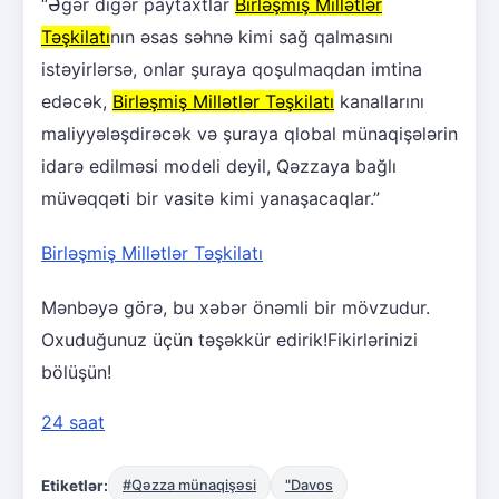
“Əgər digər paytaxtlar
Birləşmiş Millətlər
Təşkilatı
nın əsas səhnə kimi sağ qalmasını
istəyirlərsə, onlar şuraya qoşulmaqdan imtina
edəcək,
Birləşmiş Millətlər Təşkilatı
kanallarını
maliyyələşdirəcək və şuraya qlobal münaqişələrin
idarə edilməsi modeli deyil, Qəzzaya bağlı
müvəqqəti bir vasitə kimi yanaşacaqlar.”
Birləşmiş Millətlər Təşkilatı
Mənbəyə görə, bu xəbər önəmli bir mövzudur.
Oxuduğunuz üçün təşəkkür edirik!Fikirlərinizi
bölüşün!
24 saat
Etiketlər:
#Qəzza münaqişəsi
"Davos