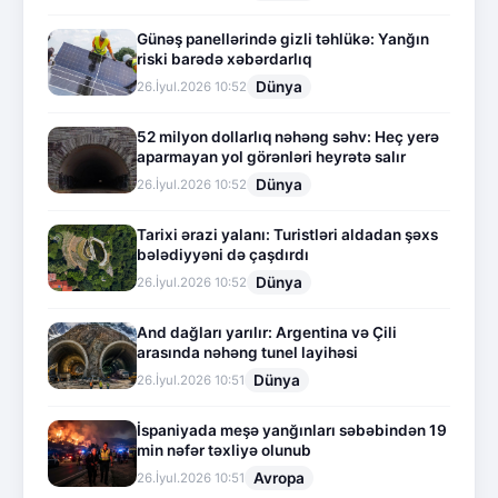
Günəş panellərində gizli təhlükə: Yanğın
riski barədə xəbərdarlıq
Dünya
26.İyul.2026 10:52
52 milyon dollarlıq nəhəng səhv: Heç yerə
aparmayan yol görənləri heyrətə salır
Dünya
26.İyul.2026 10:52
Tarixi ərazi yalanı: Turistləri aldadan şəxs
bələdiyyəni də çaşdırdı
Dünya
26.İyul.2026 10:52
And dağları yarılır: Argentina və Çili
arasında nəhəng tunel layihəsi
Dünya
26.İyul.2026 10:51
İspaniyada meşə yanğınları səbəbindən 19
min nəfər təxliyə olunub
Avropa
26.İyul.2026 10:51