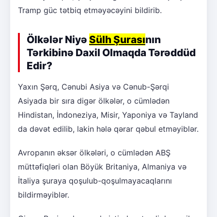
Tramp güc tətbiq etməyəcəyini bildirib.
Ölkələr Niyə
Sülh Şurası
nın
Tərkibinə Daxil Olmaqda Tərəddüd
Edir?
Yaxın Şərq, Cənubi Asiya və Cənub-Şərqi
Asiyada bir sıra digər ölkələr, o cümlədən
Hindistan, İndoneziya, Misir, Yaponiya və Tayland
da dəvət edilib, lakin hələ qərar qəbul etməyiblər.
Avropanın əksər ölkələri, o cümlədən ABŞ
müttəfiqləri olan Böyük Britaniya, Almaniya və
İtaliya şuraya qoşulub-qoşulmayacaqlarını
bildirməyiblər.