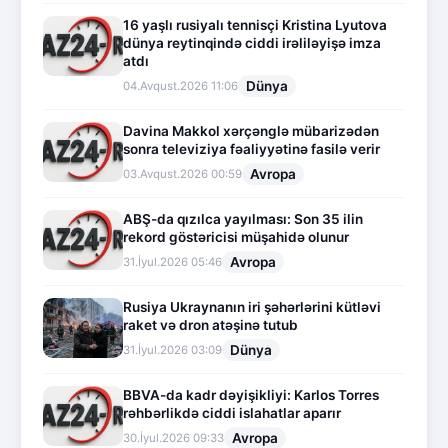
16 yaşlı rusiyalı tennisçi Kristina Lyutova
dünya reytinqində ciddi irəliləyişə imza
atdı
Dünya
04.Avqust.2026 11:06
Davina Makkol xərçənglə mübarizədən
sonra televiziya fəaliyyətinə fasilə verir
Avropa
03.Avqust.2026 00:59
ABŞ-da qızılca yayılması: Son 35 ilin
rekord göstəricisi müşahidə olunur
Avropa
31.İyul.2026 05:46
Rusiya Ukraynanın iri şəhərlərini kütləvi
raket və dron atəşinə tutub
Dünya
31.İyul.2026 03:09
BBVA-da kadr dəyişikliyi: Karlos Torres
rəhbərlikdə ciddi islahatlar aparır
Avropa
30.İyul.2026 09:33