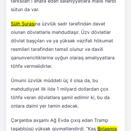
tərksilah”ı əhatə edən səlahiyyətlərə malik hərbi
sütun da var.
Sülh Şurası
na üzvlük sədr tərəfindən dəvət
olunan dövlətlərlə məhdudlaşır. Üzv dövlətlər
dövlət başçıları və ya yüksək vəzifəli hökumət
rəsmiləri tərəfindən təmsil olunur və daxili
qanunvericiliklərinə uyğun olaraq əməliyyatlara
töhfə verməlidirlər.
Ümumi üzvlük müddəti üç il olsa da, bu
məhdudiyyət ilk ildə 1 milyard dollardan çox
töhfə verən dövlətlərə şamil edilmir ki, bu da
onlara daimi yer təmin edəcək.
Çərşənbə axşamı Ağ Evdə çıxış edən Tramp
təşəbbüsü yüksək qiymətləndirdi. “Kaş
Birləşmiş