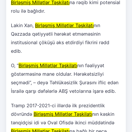
Birləşmiş Millətlər Təşkilatı
na rəqib kimi potensial
rolu ilə bağlıdır.
Lakin Xan,
Birləşmiş Millətlər Təşkilatı
nın
Qəzzada qətiyyətli hərəkət etməməsinin
institusional çöküşü əks etdirdiyi fikrini rədd
edib.
O, “
Birləşmiş Millətlər Təşkilatı
nın fəaliyyət
göstərməsinə mane oldular. Hərəkətsizliyi
seçmədi”, – deyə Təhlükəsizlik Şurasını iflic edən
İsrailə qarşı dəfələrlə ABŞ vetolarına işarə edib.
Tramp 2017-2021-ci illərdə ilk prezidentlik
dövründə
Birləşmiş Millətlər Təşkilatı
nın kəskin
tənqidçisi idi və Oval Ofisdə ikinci müddətində
Birləşmiş Millətlər Təşkilatı
na bağlı bir neçə