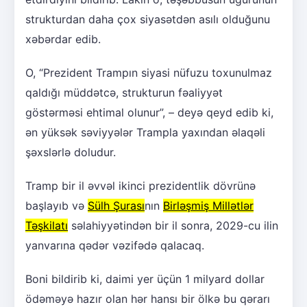
strukturdan daha çox siyasətdən asılı olduğunu
xəbərdar edib.
O, “Prezident Trampın siyasi nüfuzu toxunulmaz
qaldığı müddətcə, strukturun fəaliyyət
göstərməsi ehtimal olunur”, – deyə qeyd edib ki,
ən yüksək səviyyələr Trampla yaxından əlaqəli
şəxslərlə doludur.
Tramp bir il əvvəl ikinci prezidentlik dövrünə
başlayıb və
Sülh Şurası
nın
Birləşmiş Millətlər
Təşkilatı
səlahiyyətindən bir il sonra, 2029-cu ilin
yanvarına qədər vəzifədə qalacaq.
Boni bildirib ki, daimi yer üçün 1 milyard dollar
ödəməyə hazır olan hər hansı bir ölkə bu qərarı