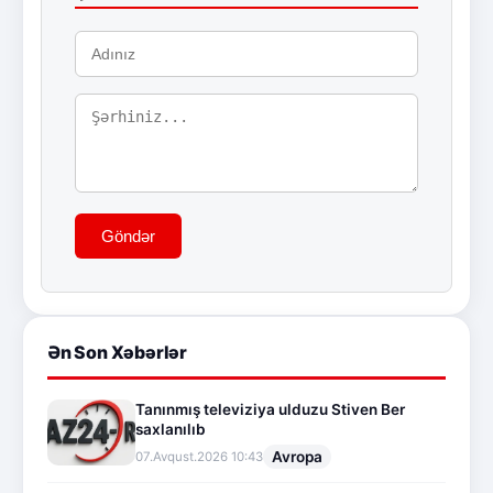
Göndər
Ən Son Xəbərlər
Tanınmış televiziya ulduzu Stiven Ber
saxlanılıb
Avropa
07.Avqust.2026 10:43