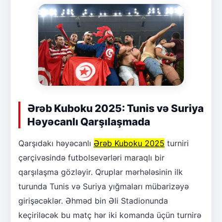
Ərəb Kuboku 2025: Tunis və Suriya
Həyəcanlı Qarşılaşmada
Qarşıdakı həyəcanlı
Ərəb Kuboku 2025
turniri
çərçivəsində futbolsevərləri maraqlı bir
qarşılaşma gözləyir. Qruplar mərhələsinin ilk
turunda Tunis və Suriya yığmaları mübarizəyə
girişəcəklər. Əhməd bin Əli Stadionunda
keçiriləcək bu matç hər iki komanda üçün turnirə