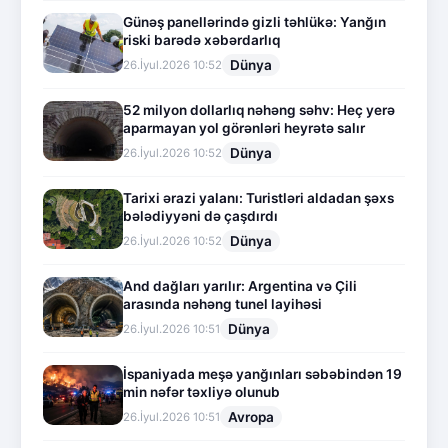
Günəş panellərində gizli təhlükə: Yanğın
riski barədə xəbərdarlıq
Dünya
26.İyul.2026 10:52
52 milyon dollarlıq nəhəng səhv: Heç yerə
aparmayan yol görənləri heyrətə salır
Dünya
26.İyul.2026 10:52
Tarixi ərazi yalanı: Turistləri aldadan şəxs
bələdiyyəni də çaşdırdı
Dünya
26.İyul.2026 10:52
And dağları yarılır: Argentina və Çili
arasında nəhəng tunel layihəsi
Dünya
26.İyul.2026 10:51
İspaniyada meşə yanğınları səbəbindən 19
min nəfər təxliyə olunub
Avropa
26.İyul.2026 10:51