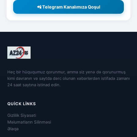
📲 Telegram Kanalımıza Qoşul
Heç bir hüququmuz qorunmur, amma siz yenə də qorunurmuş
kimi davranın və saytda dərc olunan xəbərlərdən istifadə zamanı
24 saat saytına istinad edin.
QUICK LINKS
Gizlilik Siyasəti
Məlumatların Silinməsi
Əlaqə