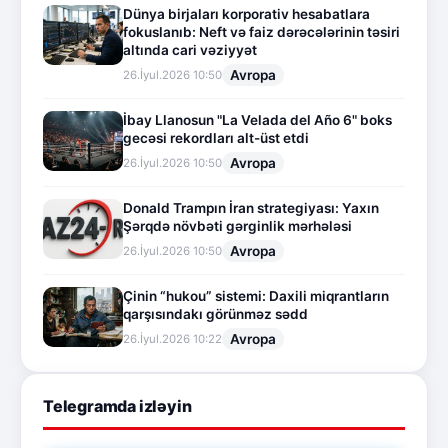
Dünya birjaları korporativ hesabatlara
fokuslanıb: Neft və faiz dərəcələrinin təsiri
altında cari vəziyyət
Avropa
26.İyul.2026 10:50
İbay Llanosun "La Velada del Año 6" boks
gecəsi rekordları alt-üst etdi
Avropa
26.İyul.2026 10:50
Donald Trampın İran strategiyası: Yaxın
Şərqdə növbəti gərginlik mərhələsi
Avropa
26.İyul.2026 10:50
Çinin “hukou” sistemi: Daxili miqrantların
qarşısındakı görünməz sədd
Avropa
26.İyul.2026 10:22
Telegramda izləyin