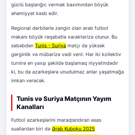
güclü başlanğıc vermək baxımından böyük
əhəmiyyət kəsb edir.
Regional derbilərlə zəngin olan ərəb futbol
məkanı böyük rəqabətlə xarakterizə olunur. Bu
səbəbdən
Tunis - Suriya
matçı da yüksək
gərginlik və mübarizə vədi verir. Hər iki kollektiv
turnirə ən yaxşı şəkildə başlamaq niyyətindədir
ki, bu da azarkeşlərə unudulmaz anlar yaşatmağa
imkan verəcək.
Tunis və Suriya Matçının Yayım
Kanalları
Futbol azarkeşlərini maraqlandıran əsas
suallardan biri də
Ərəb Kuboku 2025