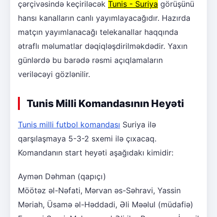
çərçivəsində keçiriləcək
Tunis - Suriya
görüşünü
hansı kanalların canlı yayımlayacağıdır. Hazırda
matçın yayımlanacağı telekanallar haqqında
ətraflı məlumatlar dəqiqləşdirilməkdədir. Yaxın
günlərdə bu barədə rəsmi açıqlamaların
veriləcəyi gözlənilir.
Tunis Milli Komandasının Heyəti
Tunis milli futbol komandası
Suriya ilə
qarşılaşmaya 5-3-2 sxemi ilə çıxacaq.
Komandanın start heyəti aşağıdakı kimidir:
Aymən Dəhman (qapıçı)
Möötəz əl-Nəfati, Mərvan əs-Səhravi, Yassin
Məriah, Üsamə əl-Həddadi, Əli Məəlul (müdafiə)