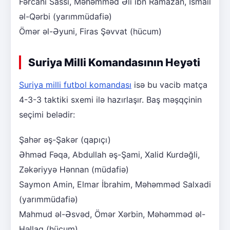
Fərcani Sassi, Məhəmməd Əli ibn Ramazan, İsmail
əl-Qərbi (yarımmüdafiə)
Ömər əl-Əyuni, Firas Şəvvat (hücum)
Suriya Milli Komandasının Heyəti
Suriya milli futbol komandası
isə bu vacib matça
4-3-3 taktiki sxemi ilə hazırlaşır. Baş məşqçinin
seçimi belədir:
Şahər əş-Şakər (qapıçı)
Əhməd Fəqa, Abdullah əş-Şami, Xalid Kurdəğli,
Zəkəriyyə Hənnan (müdafiə)
Saymon Amin, Elmar İbrahim, Məhəmməd Salxadi
(yarımmüdafiə)
Mahmud əl-Əsvəd, Ömər Xərbin, Məhəmməd əl-
Həllaq (hücum)