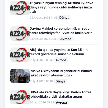
16 yaşlı rusiyalı tennisçi Kristina Lyutova
dünya reytinqində ciddi irəliləyişə imza
atdı
Dünya
04.Avqust.2026 11:06
Davina Makkol xərçənglə mübarizədən
sonra televiziya fəaliyyətinə fasilə verir
Avropa
03.Avqust.2026 00:59
ABŞ-da qızılca yayılması: Son 35 ilin
rekord göstəricisi müşahidə olunur
Avropa
31.İyul.2026 05:46
Rusiya Ukraynanın iri şəhərlərini kütləvi
raket və dron atəşinə tutub
Dünya
31.İyul.2026 03:09
BBVA-da kadr dəyişikliyi: Karlos Torres
rəhbərlikdə ciddi islahatlar aparır
Avropa
30.İyul.2026 09:33