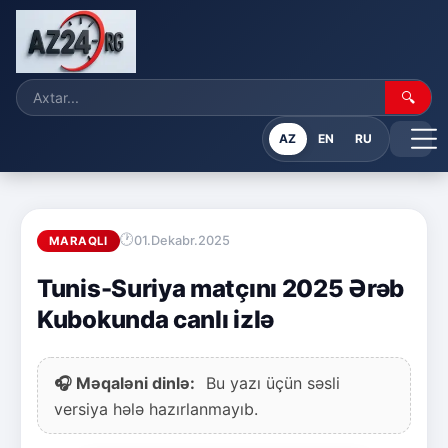
🔍
AZ
EN
RU
01.Dekabr.2025
MARAQLI
Tunis-Suriya matçını 2025 Ərəb
Kubokunda canlı izlə
🎧 Məqaləni dinlə:
Bu yazı üçün səsli
versiya hələ hazırlanmayıb.