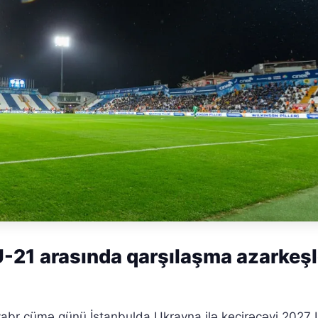
U-21 arasında qarşılaşma azarkeşl
yabr cümə günü İstanbulda Ukrayna ilə keçirəcəyi 2027