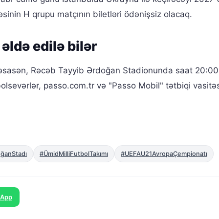
inin H qrupu matçının biletləri ödənişsiz olacaq.
əldə edilə bilər
a əsasən, Rəcəb Tayyib Ərdoğan Stadionunda saat 20:0
bolsevərlər, passo.com.tr və "Passo Mobil" tətbiqi vasitəs
ğanStadı
#ÜmidMilliFutbolTakımı
#UEFAU21AvropaÇempionatı
sApp