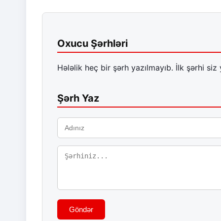
Oxucu Şərhləri
Hələlik heç bir şərh yazılmayıb. İlk şərhi siz 
Şərh Yaz
Göndər