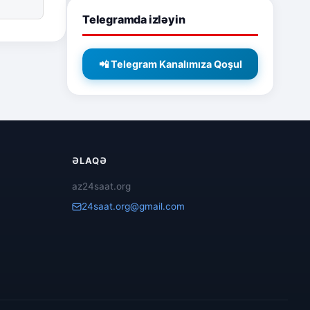
Telegramda izləyin
📲 Telegram Kanalımıza Qoşul
ƏLAQƏ
az24saat.org
24saat.org@gmail.com