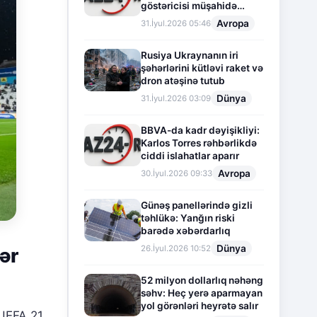
göstəricisi müşahidə
olunur
Avropa
31.İyul.2026 05:46
Rusiya Ukraynanın iri
şəhərlərini kütləvi raket və
dron atəşinə tutub
Dünya
31.İyul.2026 03:09
BBVA-da kadr dəyişikliyi:
Karlos Torres rəhbərlikdə
ciddi islahatlar aparır
Avropa
30.İyul.2026 09:33
Günəş panellərində gizli
təhlükə: Yanğın riski
barədə xəbərdarlıq
Dünya
26.İyul.2026 10:52
ər
52 milyon dollarlıq nəhəng
səhv: Heç yerə aparmayan
yol görənləri heyrətə salır
 UEFA 21