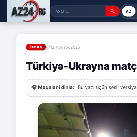
🔍
AZ
12.Noyabr.2025
İDMAN
Türkiyə-Ukrayna matç
🎧 Məqaləni dinlə:
Bu yazı üçün səsli versiya