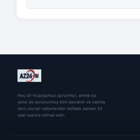
Heç bir hüququmuz qorunmur, amma siz
yenə də qorunurmuş kimi davranın və saytda
dərc olunan xəbərlərdən istifadə zamanı 24
saat saytına istinad edin.