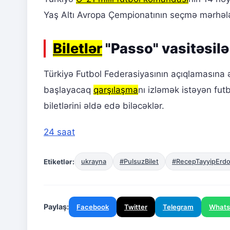
Yaş Altı Avropa Çempionatının seçmə mərhələs
Biletlər
"Passo" vasitəsilə 
Türkiyə Futbol Federasiyasının açıqlamasın
başlayacaq
qarşılaşma
nı izləmək istəyən fut
biletlərini əldə edə biləcəklər.
24 saat
Etiketlər:
ukrayna
#PulsuzBilet
#RecepTayyipErdo
Paylaş:
Facebook
Twitter
Telegram
What