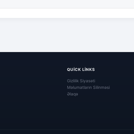
QUICK LINKS
Gizlilik Siyasəti
Məlumatların Silinməsi
Əlaqə