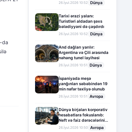
Dünya
26.İyul.2026 10:52
Tarixi ərazi yalanı:
Turistləri aldadan şəxs
bələdiyyəni də çaşdırdı
Dünya
26.İyul.2026 10:52
0-da
And dağları yarılır:
ilə
Argentina və Çili arasında
nəhəng tunel layihəsi
Dünya
26.İyul.2026 10:51
İspaniyada meşə
yanğınları səbəbindən 19
min nəfər təxliyə olunub
Avropa
26.İyul.2026 10:51
Dünya birjaları korporativ
hesabatlara fokuslanıb:
Neft və faiz dərəcələrinin
təsiri altında cari vəziyyət
Avropa
26.İyul.2026 10:50