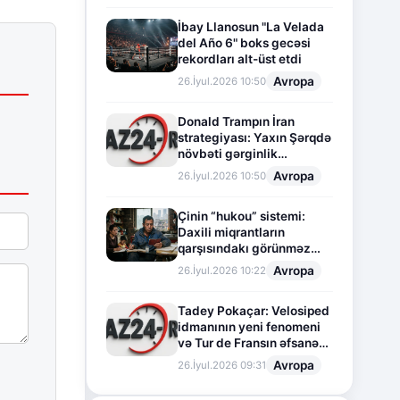
İbay Llanosun "La Velada
del Año 6" boks gecəsi
rekordları alt-üst etdi
Avropa
26.İyul.2026 10:50
Donald Trampın İran
strategiyası: Yaxın Şərqdə
növbəti gərginlik
mərhələsi
Avropa
26.İyul.2026 10:50
Çinin “hukou” sistemi:
Daxili miqrantların
qarşısındakı görünməz
sədd
Avropa
26.İyul.2026 10:22
Tadey Pokaçar: Velosiped
idmanının yeni fenomeni
və Tur de Fransın əfsanəvi
səhifəsi
Avropa
26.İyul.2026 09:31