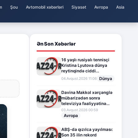
m
Şou
Avtomobil xəbərləri
Siyasət
Avropa
Asia
Ən Son Xəbərlər
16 yaşlı rusiyalı tennisçi
Kristina Lyutova dünya
reytinqində ciddi
irəliləyişə imza atdı
Dünya
04.Avqust.2026 11:06
Davina Makkol xərçənglə
mübarizədən sonra
televiziya fəaliyyətinə
fasilə verir
03.Avqust.2026 00:59
Avropa
ABŞ-da qızılca yayılması:
Son 35 ilin rekord