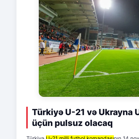
Türkiyə U-21 və Ukrayna 
üçün pulsuz olacaq
Türkiyə
U-21 milli futbol komandası
nın 14 no