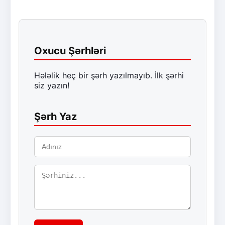
Oxucu Şərhləri
Hələlik heç bir şərh yazılmayıb. İlk şərhi
siz yazın!
Şərh Yaz