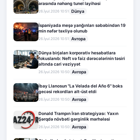
arasında nəhəng tunel layihəsi
Dünya
26.İyul.2026 10:51
İspaniyada meşə yanğınları səbəbindən 19
min nəfər təxliyə olunub
Avropa
26.İyul.2026 10:51
Dünya birjaları korporativ hesabatlara
fokuslanıb: Neft və faiz dərəcələrinin təsiri
altında cari vəziyyət
Avropa
26.İyul.2026 10:50
İbay Llanosun "La Velada del Año 6" boks
gecəsi rekordları alt-üst etdi
Avropa
26.İyul.2026 10:50
Donald Trampın İran strategiyası: Yaxın
Şərqdə növbəti gərginlik mərhələsi
Avropa
26.İyul.2026 10:50