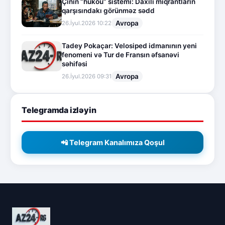
Çinin “hukou” sistemi: Daxili miqrantların
qarşısındakı görünməz sədd
Avropa
26.İyul.2026 10:22
Tadey Pokaçar: Velosiped idmanının yeni
fenomeni və Tur de Fransın əfsanəvi
səhifəsi
Avropa
26.İyul.2026 09:31
Telegramda izləyin
📲 Telegram Kanalımıza Qoşul