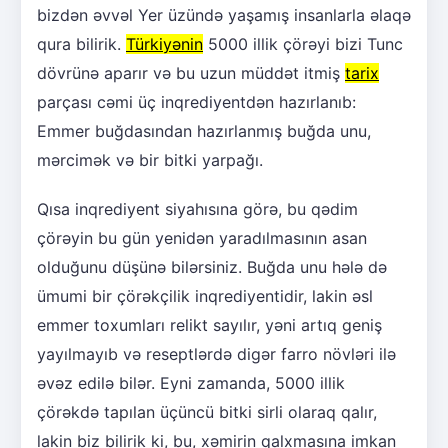
bizdən əvvəl Yer üzündə yaşamış insanlarla əlaqə
qura bilirik.
Türkiyənin
5000 illik çörəyi bizi Tunc
dövrünə aparır və bu uzun müddət itmiş
tarix
parçası cəmi üç inqrediyentdən hazırlanıb:
Emmer buğdasından hazırlanmış buğda unu,
mərcimək və bir bitki yarpağı.
Qısa inqrediyent siyahısına görə, bu qədim
çörəyin bu gün yenidən yaradılmasının asan
olduğunu düşünə bilərsiniz. Buğda unu hələ də
ümumi bir çörəkçilik inqrediyentidir, lakin əsl
emmer toxumları relikt sayılır, yəni artıq geniş
yayılmayıb və reseptlərdə digər farro növləri ilə
əvəz edilə bilər. Eyni zamanda, 5000 illik
çörəkdə tapılan üçüncü bitki sirli olaraq qalır,
lakin biz bilirik ki, bu, xəmirin qalxmasına imkan