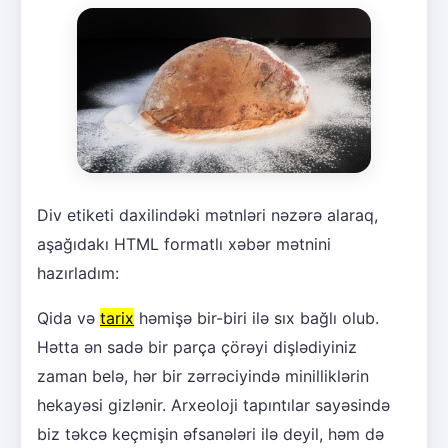
Div etiketi daxilindəki mətnləri nəzərə alaraq,
aşağıdakı HTML formatlı xəbər mətnini
hazırladım:
Qida və
tarix
həmişə bir-biri ilə sıx bağlı olub.
Hətta ən sadə bir parça çörəyi dişlədiyiniz
zaman belə, hər bir zərrəciyində minilliklərin
hekayəsi gizlənir. Arxeoloji tapıntılar sayəsində
biz təkcə keçmişin əfsanələri ilə deyil, həm də