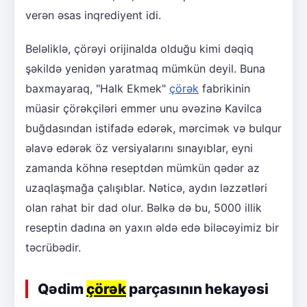
verən əsas inqrediyent idi.
Beləliklə, çörəyi orijinalda olduğu kimi dəqiq
şəkildə yenidən yaratmaq mümkün deyil. Buna
baxmayaraq, "Halk Ekmek"
çörək
fabrikinin
müasir çörəkçiləri emmer unu əvəzinə Kavilca
buğdasından istifadə edərək, mərcimək və bulqur
əlavə edərək öz versiyalarını sınayıblar, eyni
zamanda köhnə reseptdən mümkün qədər az
uzaqlaşmağa çalışıblar. Nəticə, aydın ləzzətləri
olan rahat bir dad olur. Bəlkə də bu, 5000 illik
reseptin dadına ən yaxın əldə edə biləcəyimiz bir
təcrübədir.
Qədim
çörək
parçasının hekayəsi