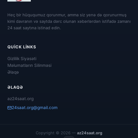
Heç bir hüququmuz qorunmur, amma siz yenə də qorunurmuş
kimi davranın və saytda dərc olunan xəbərlərdən istifadə zamanı
24 saat saytına istinad edin.
QUICK LINKS
Gizlilik Siyasəti
Məlumatların Silinməsi
Əlaqə
ƏLAQƏ
az24saat.org
24saat.org@gmail.com
Copyright © 2026 —
az24saat.org