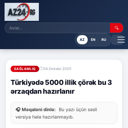
🔍
AZ
EN
RU
04.Dekabr.2025
SAĞLAMLIQ
Türkiyədə 5000 illik çörək bu 3
ərzaqdan hazırlanır
🎧 Məqaləni dinlə:
Bu yazı üçün səsli
versiya hələ hazırlanmayıb.