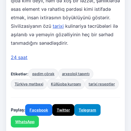
qida kimi deyil, həm də xoş bir ləzzət, şənliklərdə
əsas element və rahatlıq pərdəsi kimi istifadə
etmək, insan ixtirasının böyüklüyünü göstərir.
Sivilizasiyanın özü
tarixi
kulinariya təcrübələri ilə
aşılanıb və yeməyin gözəlliyinin heç bir sərhəd
tanımadığını sənədləşdirir.
24 saat
Etiketlər:
qədim çörək
arxeoloji tapıntı
Türkiyə mətbəxi
Küllüoba kurqanı
tarixi reseptlər
Paylaş:
Facebook
Twitter
Telegram
WhatsApp