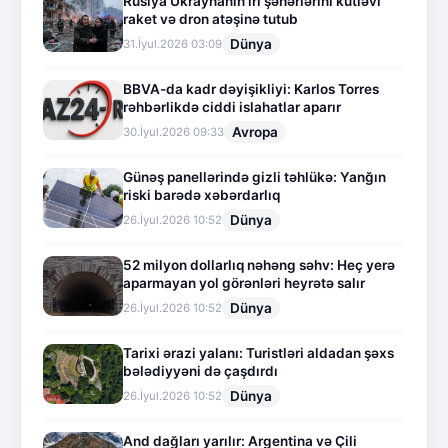
Rusiya Ukraynanın iri şəhərlərini kütləvi
raket və dron atəşinə tutub
Dünya
31.İyul.2026 03:09
BBVA-da kadr dəyişikliyi: Karlos Torres
rəhbərlikdə ciddi islahatlar aparır
Avropa
30.İyul.2026 09:33
Günəş panellərində gizli təhlükə: Yanğın
riski barədə xəbərdarlıq
Dünya
26.İyul.2026 10:52
52 milyon dollarlıq nəhəng səhv: Heç yerə
aparmayan yol görənləri heyrətə salır
Dünya
26.İyul.2026 10:52
Tarixi ərazi yalanı: Turistləri aldadan şəxs
bələdiyyəni də çaşdırdı
Dünya
26.İyul.2026 10:52
And dağları yarılır: Argentina və Çili