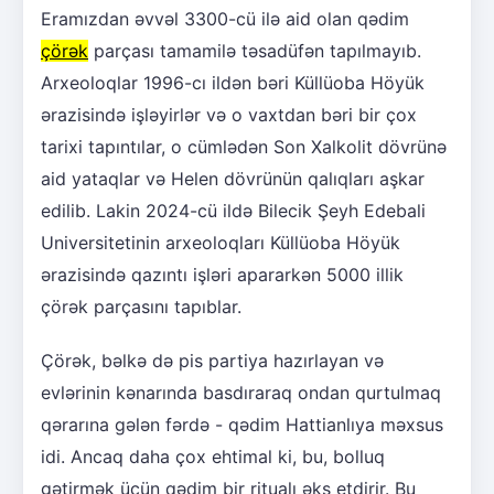
Eramızdan əvvəl 3300-cü ilə aid olan qədim
çörək
parçası tamamilə təsadüfən tapılmayıb.
Arxeoloqlar 1996-cı ildən bəri Küllüoba Höyük
ərazisində işləyirlər və o vaxtdan bəri bir çox
tarixi tapıntılar, o cümlədən Son Xalkolit dövrünə
aid yataqlar və Helen dövrünün qalıqları aşkar
edilib. Lakin 2024-cü ildə Bilecik Şeyh Edebali
Universitetinin arxeoloqları Küllüoba Höyük
ərazisində qazıntı işləri apararkən 5000 illik
çörək parçasını tapıblar.
Çörək, bəlkə də pis partiya hazırlayan və
evlərinin kənarında basdıraraq ondan qurtulmaq
qərarına gələn fərdə - qədim Hattianlıya məxsus
idi. Ancaq daha çox ehtimal ki, bu, bolluq
gətirmək üçün qədim bir ritualı əks etdirir. Bu