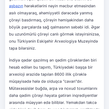
aşbazın
hərəkətlərini nəyin məcbur etməsindən
asılı olmayaraq, əhəmiyyətli dərəcədə yanmış
çörəyi basdırmaq, çörəyin həmişəkindən daha
böyük parçalarda sağ qalmasının səbəbi idi. Əgər
bu uzunömürlü çörəyi canlı görmək istəyirsinizsə,
onu Türkiyənin Eskişehir Arxeologiya Muzeyində
tapa bilərsiniz.
İndiyə qədər qazılmış ən qədim çörəklərdən biri
hesab edilən bu tapıntı, Türkiyədəki başqa bir
arxeoloji ərazidə tapılan 8600 illik çörəklə
müqayisədə hələ də olduqca "cavan"dır.
Mütəxəssislər buğda, arpa və noxud toxumlarını
daha qədim çörəyi həyata gətirən inqrediyentlər
arasında müəyyən edə biliblər. Yeməkdən təkcə