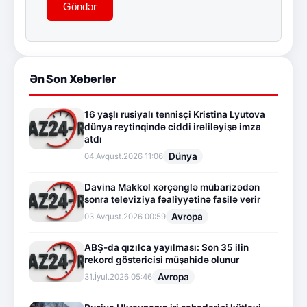
Göndər
Ən Son Xəbərlər
16 yaşlı rusiyalı tennisçi Kristina Lyutova
dünya reytinqində ciddi irəliləyişə imza
atdı
Dünya
04.Avqust.2026 11:06
Davina Makkol xərçənglə mübarizədən
sonra televiziya fəaliyyətinə fasilə verir
Avropa
03.Avqust.2026 00:59
ABŞ-da qızılca yayılması: Son 35 ilin
rekord göstəricisi müşahidə olunur
Avropa
31.İyul.2026 05:46