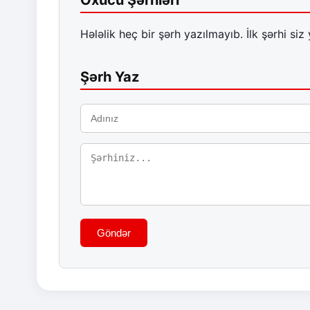
Oxucu Şərhləri
Hələlik heç bir şərh yazılmayıb. İlk şərhi siz 
Şərh Yaz
Göndər