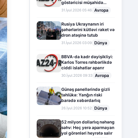
göstəricisi müşahidə
olunur
Avropa
31.İyul.2026 05:46
Rusiya Ukraynanın iri
şəhərlərini kütləvi raket və
dron atəşinə tutub
Dünya
31.İyul.2026 03:09
BBVA-da kadr dəyişikliyi:
Karlos Torres rəhbərlikdə
ciddi islahatlar aparır
Avropa
30.İyul.2026 09:33
Günəş panellərində gizli
təhlükə: Yanğın riski
barədə xəbərdarlıq
Dünya
26.İyul.2026 10:52
52 milyon dollarlıq nəhəng
səhv: Heç yerə aparmayan
yol görənləri heyrətə salır