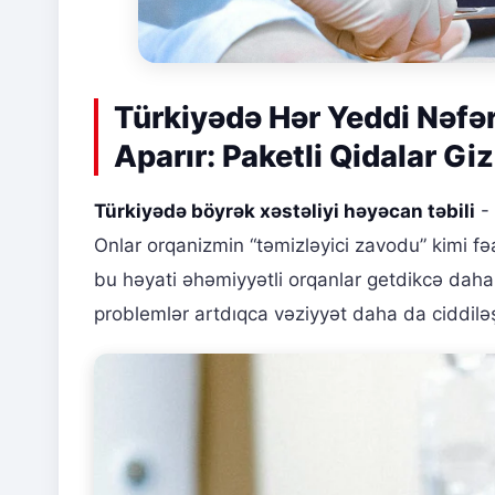
Türkiyədə Hər Yeddi Nəfər
Aparır: Paketli Qidalar Giz
Türkiyədə böyrək xəstəliyi həyəcan təbili
- 
Onlar orqanizmin “təmizləyici zavodu” kimi fəa
bu həyati əhəmiyyətli orqanlar getdikcə daha 
problemlər artdıqca vəziyyət daha da ciddiləş