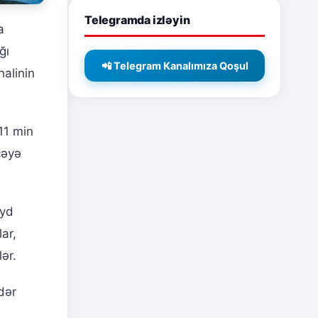
Telegramda izləyin
a
ğı
📲 Telegram Kanalımıza Qoşul
halinin
11 min
cəyə
eyd
ar,
ər.
dər