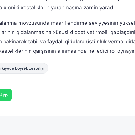
və xroniki xəstəliklərin yaranmasına zəmin yaradır.
alanma mövzusunda maarifləndirmə səviyyəsinin yüksəl
arının qidalanmasına xüsusi diqqət yetirməli, qablaşdırı
kinərək təbii və faydalı qidalara üstünlük verməlidirlə
əstəliklərinin qarşısının alınmasında həlledici rol oynayır
rkiyədə böyrək xəstəliyi
sApp