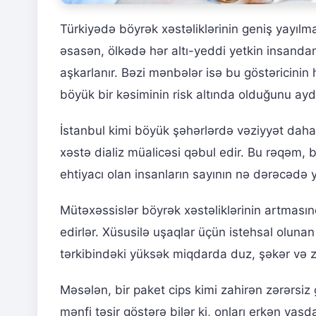
Türkiyədə böyrək xəstəliklərinin geniş yayılm
əsasən, ölkədə hər altı-yeddi yetkin insandan
aşkarlanır. Bəzi mənbələr isə bu göstəricinin 
böyük bir kəsiminin risk altında olduğunu ayd
İstanbul kimi böyük şəhərlərdə vəziyyət daha
xəstə dializ müalicəsi qəbul edir. Bu rəqəm, b
ehtiyacı olan insanların sayının nə dərəcədə 
Mütəxəssislər böyrək xəstəliklərinin artmasın
edirlər. Xüsusilə uşaqlar üçün istehsal olunan
tərkibindəki yüksək miqdarda duz, şəkər və zə
Məsələn, bir paket cips kimi zahirən zərərsiz
mənfi təsir göstərə bilər ki, onları erkən yaşd