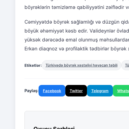
böyrəklərin təmizləmə qabiliyyətini zəiflədir 
Cəmiyyətdə böyrək sağlamlığı və düzgün qid
böyük əhəmiyyət kəsb edir. Valideynlər övladl
yüksək dərəcədə emal olunmuş məhsullardan çə
Erkən diaqnoz və profilaktik tədbirlər böyrək x
Etiketlər:
Türkiyədə böyrək xəstəliyi həyəcan təbili
Tü
Paylaş:
Facebook
Twitter
Telegram
What