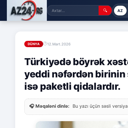
🔍
AZ
12.Mart.2026
DÜNYA
Türkiyədə böyrək xəstəl
yeddi nəfərdən birinin
isə paketli qidalardır.
🎧 Məqaləni dinlə:
Bu yazı üçün səsli versiya