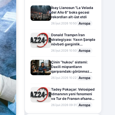
İbay Llanosun "La Velada
del Año 6" boks gecəsi
rekordları alt-üst etdi
Avropa
26.İyul.2026 10:50
Donald Trampın İran
strategiyası: Yaxın Şərqdə
növbəti gərginlik
mərhələsi
Avropa
26.İyul.2026 10:50
Çinin “hukou” sistemi:
Daxili miqrantların
qarşısındakı görünməz
sədd
Avropa
26.İyul.2026 10:22
Tadey Pokaçar: Velosiped
idmanının yeni fenomeni
və Tur de Fransın əfsanəvi
səhifəsi
Avropa
26.İyul.2026 09:31