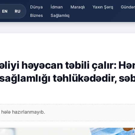
Dünya
İdman
Maraqlı
Yaxın Şərq
Gündə
EN
RU
Biznes
Sağlamlıq
iyi həyəcan təbili çalır: Hə
 sağlamlığı təhlükədədir, sə
 hələ hazırlanmayıb.