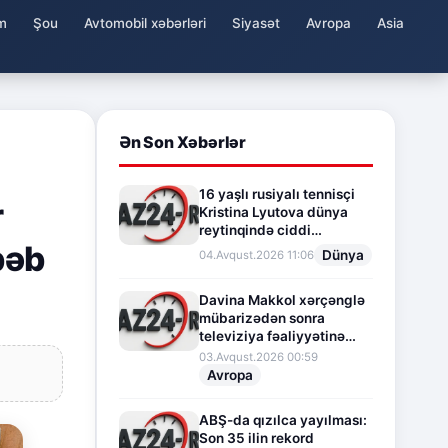
m
Şou
Avtomobil xəbərləri
Siyasət
Avropa
Asia
Ən Son Xəbərlər
16 yaşlı rusiyalı tennisçi
r
Kristina Lyutova dünya
reytinqində ciddi
bəb
irəliləyişə imza atdı
Dünya
04.Avqust.2026 11:06
Davina Makkol xərçənglə
mübarizədən sonra
televiziya fəaliyyətinə
fasilə verir
03.Avqust.2026 00:59
Avropa
ABŞ-da qızılca yayılması:
Son 35 ilin rekord