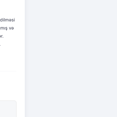
dilməsi
lmış və
r.
.