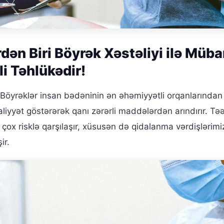
dən Biri Böyrək Xəstəliyi ilə Müba
li Təhlükədir!
Böyrəklər insan bədəninin ən əhəmiyyətli orqanlarından s
liyyət göstərərək qanı zərərli maddələrdən arındırır. Təə
çox risklə qarşılaşır, xüsusən də qidalanma vərdişlərimi
ir.