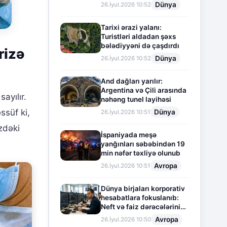
Dünya
26.İyul.2026 10:52
Tarixi ərazi yalanı:
Turistləri aldadan şəxs
bələdiyyəni də çaşdırdı
rizə
Dünya
26.İyul.2026 10:52
And dağları yarılır:
Argentina və Çili arasında
ayılır.
nəhəng tunel layihəsi
ssüf ki,
Dünya
26.İyul.2026 10:51
zdəki
İspaniyada meşə
yanğınları səbəbindən 19
min nəfər təxliyə olunub
Avropa
26.İyul.2026 10:51
Dünya birjaları korporativ
hesabatlara fokuslanıb:
Neft və faiz dərəcələrinin
təsiri altında cari vəziyyət
Avropa
26.İyul.2026 10:50