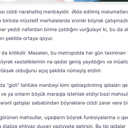
ası ciddi narahatlıq mənbəyidir. Əldə edilmiş məlumatlar
 birində müxtəlif mərhələlərdə xroniki böyrək çatışmazlı
hər yeddi nəfərdən birinə çatdığını vurğulayır ki, bu da ə
ın şəkildə ortaya qoyur.
 da kritikdir. Məsələn, bu metropolda hər gün təxminən 
öyrək xəstəliklərinin nə qədər geniş yayıldığını və müali
yüksək olduğunu açıq şəkildə nümayiş etdirir.
da “gizli” təhlükə mənbəyi kimi qablaşdırılmış qidaları q
 və ya onların böyük maraqla istehlak etdiyi bəzi məhsull
rərli qatqılar səbəbindən böyrəklərə ciddi zərər verə bil
 görünən məhsullar, uşaqların böyrək funksiyalarına o qə
a dializə ehtiyac duyan vəziyyətə gətirsin. Bu tip qidalar