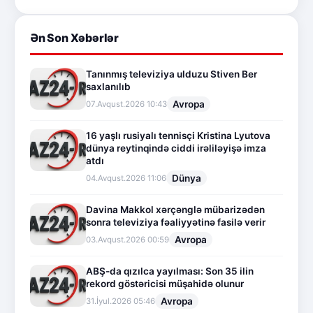
Ən Son Xəbərlər
Tanınmış televiziya ulduzu Stiven Ber
saxlanılıb
Avropa
07.Avqust.2026 10:43
16 yaşlı rusiyalı tennisçi Kristina Lyutova
dünya reytinqində ciddi irəliləyişə imza
atdı
Dünya
04.Avqust.2026 11:06
Davina Makkol xərçənglə mübarizədən
sonra televiziya fəaliyyətinə fasilə verir
Avropa
03.Avqust.2026 00:59
ABŞ-da qızılca yayılması: Son 35 ilin
rekord göstəricisi müşahidə olunur
Avropa
31.İyul.2026 05:46