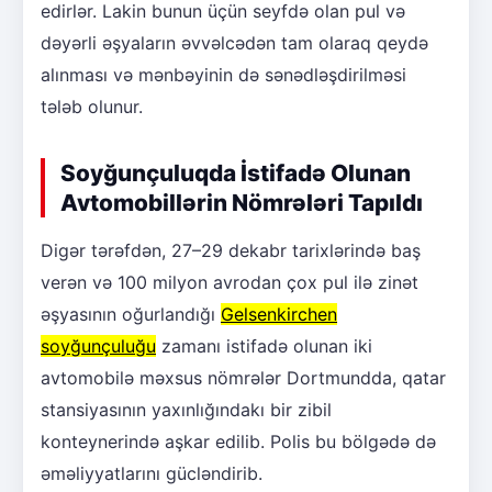
edirlər. Lakin bunun üçün seyfdə olan pul və
dəyərli əşyaların əvvəlcədən tam olaraq qeydə
alınması və mənbəyinin də sənədləşdirilməsi
tələb olunur.
Soyğunçuluqda İstifadə Olunan
Avtomobillərin Nömrələri Tapıldı
Digər tərəfdən, 27–29 dekabr tarixlərində baş
verən və 100 milyon avrodan çox pul ilə zinət
əşyasının oğurlandığı
Gelsenkirchen
soyğunçuluğu
zamanı istifadə olunan iki
avtomobilə məxsus nömrələr Dortmundda, qatar
stansiyasının yaxınlığındakı bir zibil
konteynerində aşkar edilib. Polis bu bölgədə də
əməliyyatlarını gücləndirib.