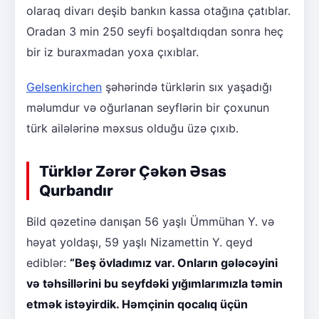
olaraq divarı deşib bankın kassa otağına çatıblar.
Oradan 3 min 250 seyfi boşaltdıqdan sonra heç
bir iz buraxmadan yoxa çıxıblar.
Gelsenkirchen
şəhərində türklərin sıx yaşadığı
məlumdur və oğurlanan seyflərin bir çoxunun
türk ailələrinə məxsus olduğu üzə çıxıb.
Türklər Zərər Çəkən Əsas
Qurbandır
Bild qəzetinə danışan 56 yaşlı Ümmühan Y. və
həyat yoldaşı, 59 yaşlı Nizamettin Y. qeyd
ediblər:
“Beş övladımız var. Onların gələcəyini
və təhsillərini bu seyfdəki yığımlarımızla təmin
etmək istəyirdik. Həmçinin qocalıq üçün