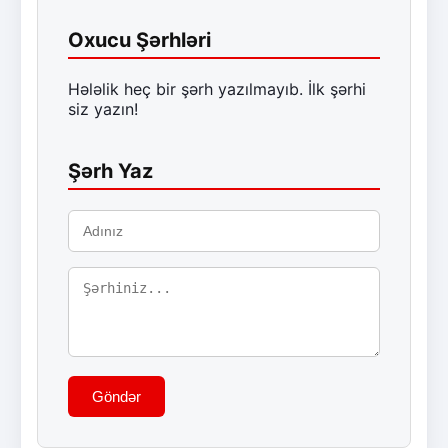
Oxucu Şərhləri
Hələlik heç bir şərh yazılmayıb. İlk şərhi
siz yazın!
Şərh Yaz
Göndər