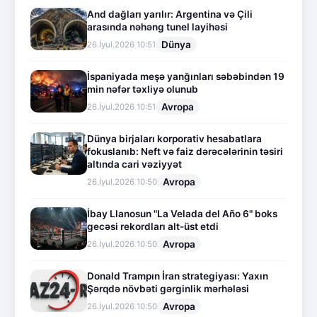
And dağları yarılır: Argentina və Çili
arasında nəhəng tunel layihəsi
Dünya
26.İyul.2026 10:51
İspaniyada meşə yanğınları səbəbindən 19
min nəfər təxliyə olunub
Avropa
26.İyul.2026 10:51
Dünya birjaları korporativ hesabatlara
fokuslanıb: Neft və faiz dərəcələrinin təsiri
altında cari vəziyyət
Avropa
26.İyul.2026 10:50
İbay Llanosun "La Velada del Año 6" boks
gecəsi rekordları alt-üst etdi
Avropa
26.İyul.2026 10:50
Donald Trampın İran strategiyası: Yaxın
Şərqdə növbəti gərginlik mərhələsi
Avropa
26.İyul.2026 10:50