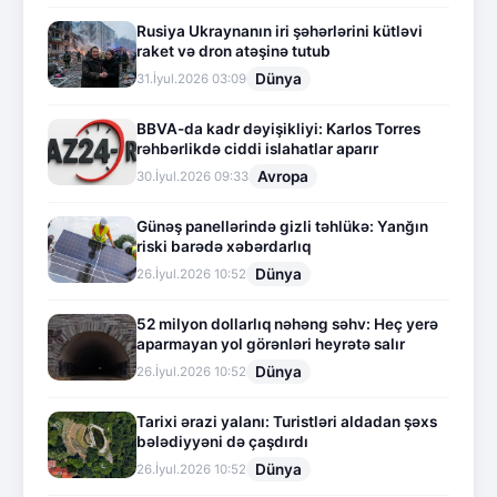
Rusiya Ukraynanın iri şəhərlərini kütləvi
raket və dron atəşinə tutub
Dünya
31.İyul.2026 03:09
BBVA-da kadr dəyişikliyi: Karlos Torres
rəhbərlikdə ciddi islahatlar aparır
Avropa
30.İyul.2026 09:33
Günəş panellərində gizli təhlükə: Yanğın
riski barədə xəbərdarlıq
Dünya
26.İyul.2026 10:52
52 milyon dollarlıq nəhəng səhv: Heç yerə
aparmayan yol görənləri heyrətə salır
Dünya
26.İyul.2026 10:52
Tarixi ərazi yalanı: Turistləri aldadan şəxs
bələdiyyəni də çaşdırdı
Dünya
26.İyul.2026 10:52