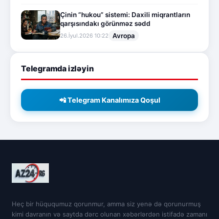
Çinin “hukou” sistemi: Daxili miqrantların
qarşısındakı görünməz sədd
Avropa
26.İyul.2026 10:22
Telegramda izləyin
📲 Telegram Kanalımıza Qoşul
Heç bir hüququmuz qorunmur, amma siz yenə də qorunurmuş
kimi davranın və saytda dərc olunan xəbərlərdən istifadə zamanı