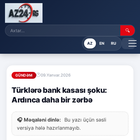
🔍
AZ
EN
RU
09.Yanvar.2026
GÜNDƏM
Türklərə bank kasası şoku:
Ardınca daha bir zərbə
🎧 Məqaləni dinlə:
Bu yazı üçün səsli
versiya hələ hazırlanmayıb.