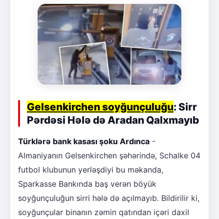
Gelsenkirchen soyğunçuluğu
: Sirr
Pərdəsi Hələ də Aradan Qalxmayıb
Türklərə bank kasası şoku Ardınca
-
Almaniyanın Gelsenkirchen şəhərində, Schalke 04
futbol klubunun yerləşdiyi bu məkanda,
Sparkasse Bankında baş verən böyük
soyğunçuluğun sirri hələ də açılmayıb. Bildirilir ki,
soyğunçular binanın zəmin qatından içəri daxil