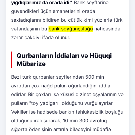
yığdıqlarımız da orada idi.”
Bank seyflərinə
güvəndikləri üçün əmanətlərini orada
saxladıqlarını bildirən bu cütlük kimi yüzlərlə türk
vətəndaşının bu
bank soyğunçuluğu
nəticəsində
zərər çəkdiyi ifadə olunur.
Qurbanların İddiaları və Hüquqi
Mübarizə
Bəzi türk qurbanlar seyflərindən 500 min
avrodan çox nağd pulun oğurlandığını iddia
edirlər. Bir çoxları isə xüsusilə zinət əşyalarının və
pulların "toy yadigarı" olduğunu vurğulayırlar.
Vəkillər isə hadisədə bankın təhlükəsizlik boşluğu
olduğunu irəli sürərək, 10 min 300 avroluq
sığorta ödənişinin artırıla biləcəyini müdafiə