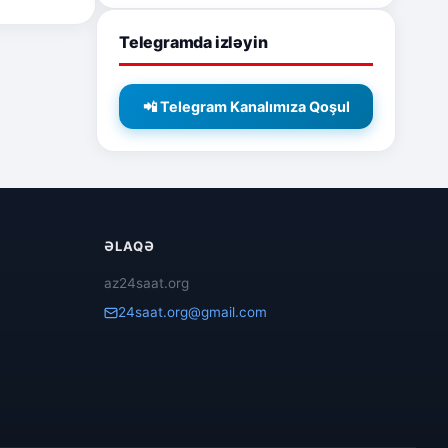
Telegramda izləyin
📲 Telegram Kanalımıza Qoşul
ƏLAQƏ
az24saat.org
24saat.org@gmail.com