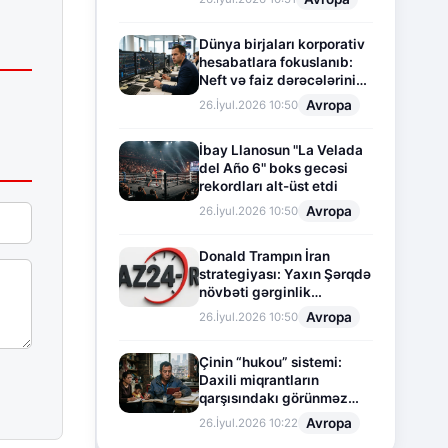
Dünya birjaları korporativ
hesabatlara fokuslanıb:
Neft və faiz dərəcələrinin
təsiri altında cari vəziyyət
Avropa
26.İyul.2026 10:50
İbay Llanosun "La Velada
del Año 6" boks gecəsi
rekordları alt-üst etdi
Avropa
26.İyul.2026 10:50
Donald Trampın İran
strategiyası: Yaxın Şərqdə
növbəti gərginlik
mərhələsi
Avropa
26.İyul.2026 10:50
Çinin “hukou” sistemi:
Daxili miqrantların
qarşısındakı görünməz
sədd
Avropa
26.İyul.2026 10:22