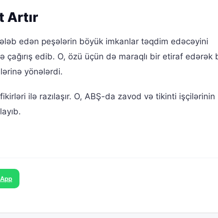
 Artır
ələb edən peşələrin böyük imkanlar təqdim edəcəyini
rə çağırış edib. O, özü üçün də maraqlı bir etiraf edərək b
lərinə yönələrdi.
ləri ilə razılaşır. O, ABŞ-da zavod və tikinti işçilərinin
layıb.
sApp