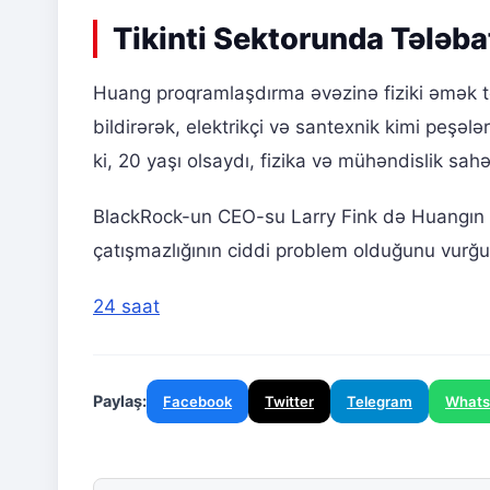
Tikinti Sektorunda Tələbat
Huang proqramlaşdırma əvəzinə fiziki əmək t
bildirərək, elektrikçi və santexnik kimi peşələ
ki, 20 yaşı olsaydı, fizika və mühəndislik sahə
BlackRock-un CEO-su Larry Fink də Huangın fikir
çatışmazlığının ciddi problem olduğunu vurğu
24 saat
Paylaş:
Facebook
Twitter
Telegram
What