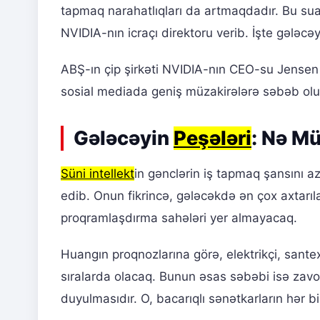
tapmaq narahatlıqları da artmaqdadır. Bu sua
NVIDIA-nın icraçı direktoru verib. İşte gələcə
ABŞ-ın çip şirkəti NVIDIA-nın CEO-su Jensen Hu
sosial mediada geniş müzakirələrə səbəb olu
Gələcəyin
Peşələri
: Nə M
Süni intellekt
in gənclərin iş tapmaq şansını a
edib. Onun fikrincə, gələcəkdə ən çox axtarı
proqramlaşdırma sahələri yer almayacaq.
Huangın proqnozlarına görə, elektrikçi, santex
sıralarda olacaq. Bunun əsas səbəbi isə zav
duyulmasıdır. O, bacarıqlı sənətkarların hər b