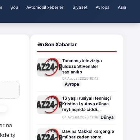
m
Şou
Avtomobil xəbərləri
Siyasət
Avropa
Asia
Ən Son Xəbərlər
Tanınmış televiziya
ulduzu Stiven Ber
saxlanılıb
07.Avqust.2026 10:43
Avropa
16 yaşlı rusiyalı tennisçi
Kristina Lyutova dünya
reytinqində ciddi
irəliləyişə imza atdı
Dünya
04.Avqust.2026 11:06
ər nə
Davina Makkol xərçənglə
kdə iş
mübarizədən sonra