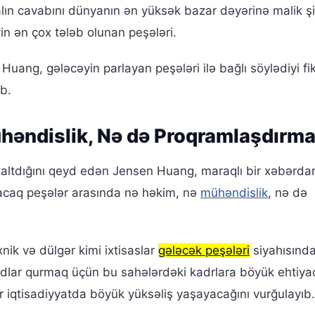
lın cavabını dünyanın ən yüksək bazar dəyərinə malik şi
yin ən çox tələb olunan peşələri.
ang, gələcəyin parlayan peşələri ilə bağlı söylədiyi fiki
b.
ühəndislik, Nə də Proqramlaşdırm
zaltdığını qeyd edən Jensen Huang, maraqlı bir xəbərdar
lacaq peşələr arasında nə həkim, nə
mühəndislik
, nə də
nik və dülgər kimi ixtisaslar
gələcək peşələri
siyahısınd
odlar qurmaq üçün bu sahələrdəki kadrlara böyük ehtiya
ir iqtisadiyyatda böyük yüksəliş yaşayacağını vurğulayıb.