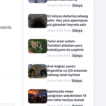
Dünya
26.İyul.2026 10:52
52 milyon dollarlıq nəhəng
səhv: Heç yerə aparmayan
yol görənləri heyrətə salır
ildirib
Dünya
26.İyul.2026 10:52
Tarixi ərazi yalanı:
Turistləri aldadan şəxs
bələdiyyəni də çaşdırdı
Dünya
26.İyul.2026 10:52
And dağları yarılır:
Argentina və Çili arasında
nəhəng tunel layihəsi
Dünya
26.İyul.2026 10:51
İspaniyada meşə
yanğınları səbəbindən 19
min nəfər təxliyə olunub
Avropa
26.İyul.2026 10:51