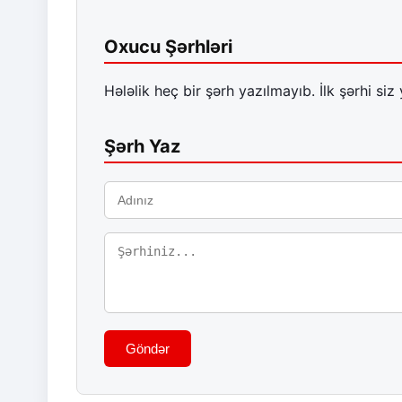
Oxucu Şərhləri
Hələlik heç bir şərh yazılmayıb. İlk şərhi siz 
Şərh Yaz
Göndər