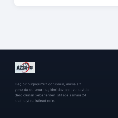
Heç bir hüququmuz qorunmur, amma siz
yenə də qorunurmuş kimi davranın və saytda
dərc olunan xəbərlərdən istifadə zamanı 24
saat saytına istinad edin.