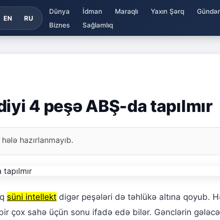
Dünya
İdman
Maraqlı
Yaxın Şərq
Gündə
EN
RU
Biznes
Sağlamlıq
diyi 4 peşə ABŞ-da tapılmır
 hələ hazırlanmayıb.
aq
süni intellekt
digər peşələri də təhlükə altına qoyub. H
bir çox sahə üçün sonu ifadə edə bilər. Gənclərin gələcə