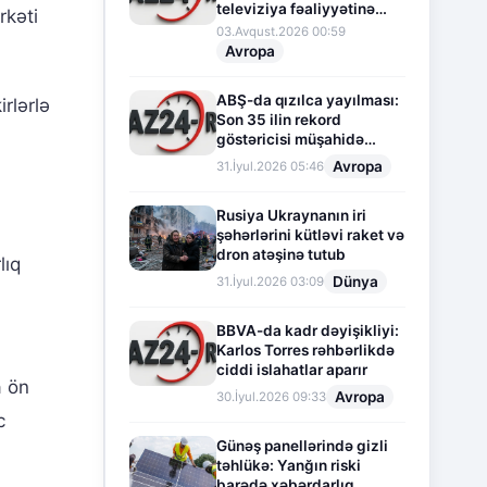
televiziya fəaliyyətinə
rkəti
fasilə verir
03.Avqust.2026 00:59
Avropa
ABŞ-da qızılca yayılması:
rlərlə
Son 35 ilin rekord
göstəricisi müşahidə
olunur
Avropa
31.İyul.2026 05:46
a
Rusiya Ukraynanın iri
şəhərlərini kütləvi raket və
dron atəşinə tutub
lıq
Dünya
31.İyul.2026 03:09
BBVA-da kadr dəyişikliyi:
Karlos Torres rəhbərlikdə
ciddi islahatlar aparır
a ön
Avropa
30.İyul.2026 09:33
c
Günəş panellərində gizli
təhlükə: Yanğın riski
barədə xəbərdarlıq