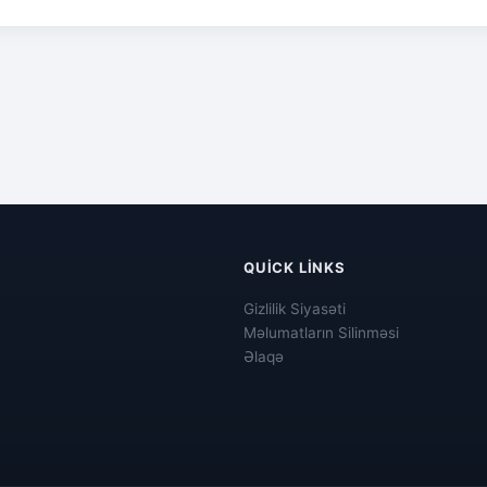
QUICK LINKS
Gizlilik Siyasəti
Məlumatların Silinməsi
Əlaqə