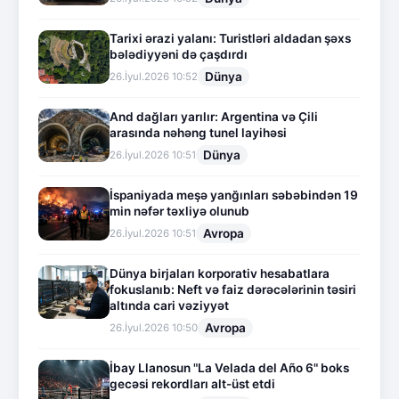
Tarixi ərazi yalanı: Turistləri aldadan şəxs
bələdiyyəni də çaşdırdı
Dünya
26.İyul.2026 10:52
And dağları yarılır: Argentina və Çili
arasında nəhəng tunel layihəsi
Dünya
26.İyul.2026 10:51
İspaniyada meşə yanğınları səbəbindən 19
min nəfər təxliyə olunub
Avropa
26.İyul.2026 10:51
Dünya birjaları korporativ hesabatlara
fokuslanıb: Neft və faiz dərəcələrinin təsiri
altında cari vəziyyət
Avropa
26.İyul.2026 10:50
İbay Llanosun "La Velada del Año 6" boks
gecəsi rekordları alt-üst etdi