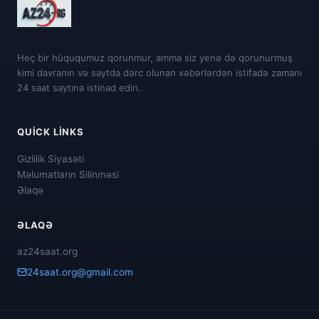
Heç bir hüququmuz qorunmur, amma siz yenə də qorunurmuş
kimi davranın və saytda dərc olunan xəbərlərdən istifadə zamanı
24 saat saytına istinad edin.
QUICK LINKS
Gizlilik Siyasəti
Məlumatların Silinməsi
Əlaqə
ƏLAQƏ
az24saat.org
24saat.org@gmail.com