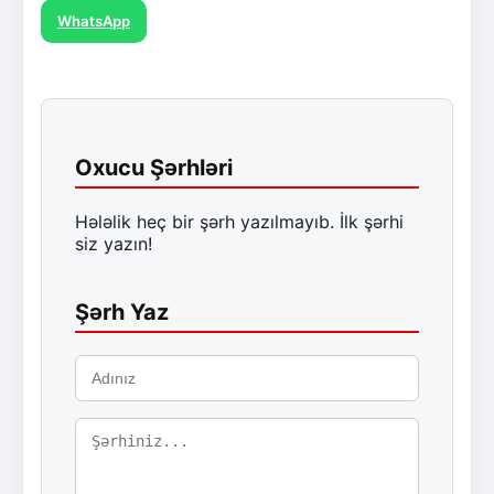
WhatsApp
Oxucu Şərhləri
Hələlik heç bir şərh yazılmayıb. İlk şərhi
siz yazın!
Şərh Yaz