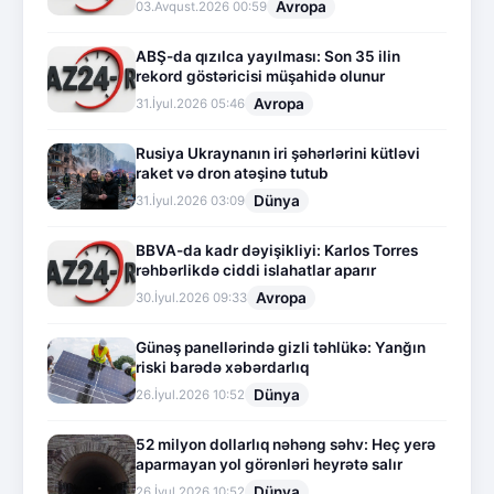
Avropa
03.Avqust.2026 00:59
ABŞ-da qızılca yayılması: Son 35 ilin
rekord göstəricisi müşahidə olunur
Avropa
31.İyul.2026 05:46
Rusiya Ukraynanın iri şəhərlərini kütləvi
raket və dron atəşinə tutub
Dünya
31.İyul.2026 03:09
BBVA-da kadr dəyişikliyi: Karlos Torres
rəhbərlikdə ciddi islahatlar aparır
Avropa
30.İyul.2026 09:33
Günəş panellərində gizli təhlükə: Yanğın
riski barədə xəbərdarlıq
Dünya
26.İyul.2026 10:52
52 milyon dollarlıq nəhəng səhv: Heç yerə
aparmayan yol görənləri heyrətə salır
Dünya
26.İyul.2026 10:52