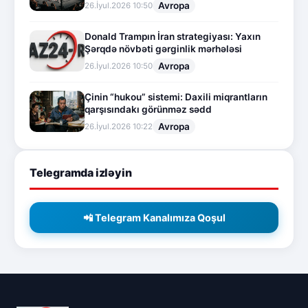
Avropa
26.İyul.2026 10:50
Donald Trampın İran strategiyası: Yaxın
Şərqdə növbəti gərginlik mərhələsi
Avropa
26.İyul.2026 10:50
Çinin “hukou” sistemi: Daxili miqrantların
qarşısındakı görünməz sədd
Avropa
26.İyul.2026 10:22
Telegramda izləyin
📲 Telegram Kanalımıza Qoşul