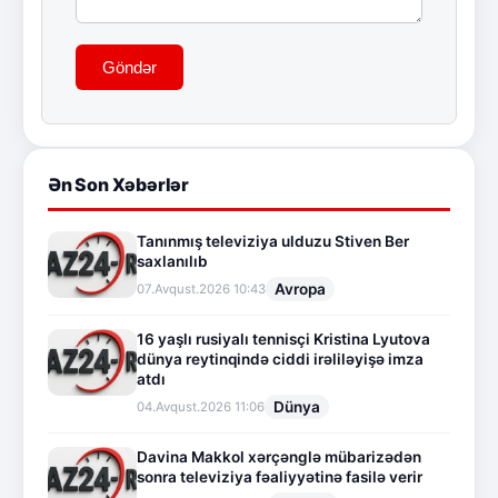
Göndər
Ən Son Xəbərlər
Tanınmış televiziya ulduzu Stiven Ber
saxlanılıb
Avropa
07.Avqust.2026 10:43
16 yaşlı rusiyalı tennisçi Kristina Lyutova
dünya reytinqində ciddi irəliləyişə imza
atdı
Dünya
04.Avqust.2026 11:06
Davina Makkol xərçənglə mübarizədən
sonra televiziya fəaliyyətinə fasilə verir