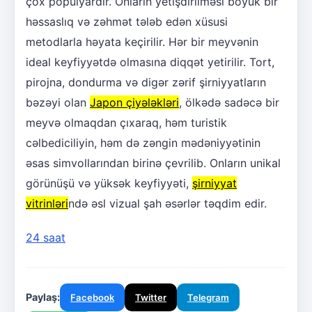
çox populyardır. Onların yetişdirilməsi böyük bir
həssaslıq və zəhmət tələb edən xüsusi
metodlarla həyata keçirilir. Hər bir meyvənin
ideal keyfiyyətdə olmasına diqqət yetirilir. Tort,
pirojna, dondurma və digər zərif şirniyyatların
bəzəyi olan
Japon çiyələkləri
, ölkədə sadəcə bir
meyvə olmaqdan çıxaraq, həm turistik
cəlbediciliyin, həm də zəngin mədəniyyətinin
əsas simvollarından birinə çevrilib. Onların unikal
görünüşü və yüksək keyfiyyəti,
şirniyyat
vitrinləri
ndə əsl vizual şah əsərlər təqdim edir.
24 saat
Paylaş:
Facebook
Twitter
Telegram