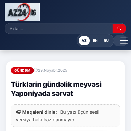
🔍
AZ
EN
RU
29.Noyabr.2025
GÜNDƏM
Türklərin gündəlik meyvəsi
Yaponiyada sərvət
🎧 Məqaləni dinlə:
Bu yazı üçün səsli
versiya hələ hazırlanmayıb.