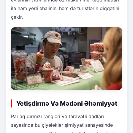
ilə həm yerli əhalinin, həm də turistlərin diqqətini
çəkir.
Yetişdirmə Və Mədəni Əhəmiyyət
Parlaq qırmızı rəngləri və təravətli dadları
sayəsində bu çiyələklər şirniyyat sənayesində