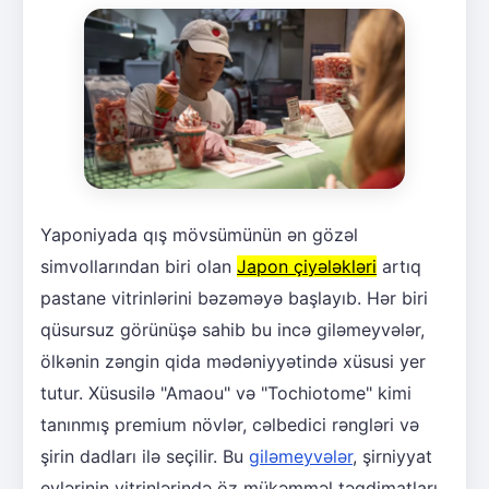
Yaponiyada qış mövsümünün ən gözəl
simvollarından biri olan
Japon çiyələkləri
artıq
pastane vitrinlərini bəzəməyə başlayıb. Hər biri
qüsursuz görünüşə sahib bu incə giləmeyvələr,
ölkənin zəngin qida mədəniyyətində xüsusi yer
tutur. Xüsusilə "Amaou" və "Tochiotome" kimi
tanınmış premium növlər, cəlbedici rəngləri və
şirin dadları ilə seçilir. Bu
giləmeyvələr
, şirniyyat
evlərinin vitrinlərində öz mükəmməl təqdimatları