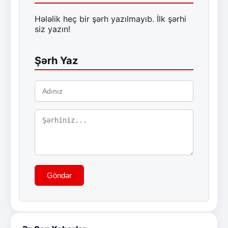
Hələlik heç bir şərh yazılmayıb. İlk şərhi
siz yazın!
Şərh Yaz
Göndər