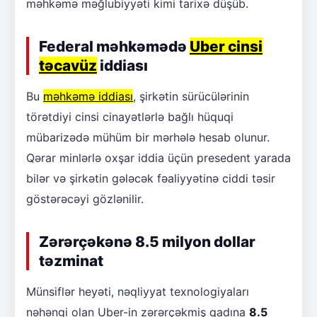
məhkəmə məğlubiyyəti kimi tarixə düşüb.
Federal məhkəmədə
Uber cinsi
təcavüz
iddiası
Bu
məhkəmə iddiası
, şirkətin sürücülərinin
törətdiyi cinsi cinayətlərlə bağlı hüquqi
mübarizədə mühüm bir mərhələ hesab olunur.
Qərar minlərlə oxşar iddia üçün presedent yarada
bilər və şirkətin gələcək fəaliyyətinə ciddi təsir
göstərəcəyi gözlənilir.
Zərərçəkənə 8.5 milyon dollar
təzminat
Münsiflər heyəti, nəqliyyat texnologiyaları
nəhəngi olan Uber-in zərərçəkmiş qadına
8.5