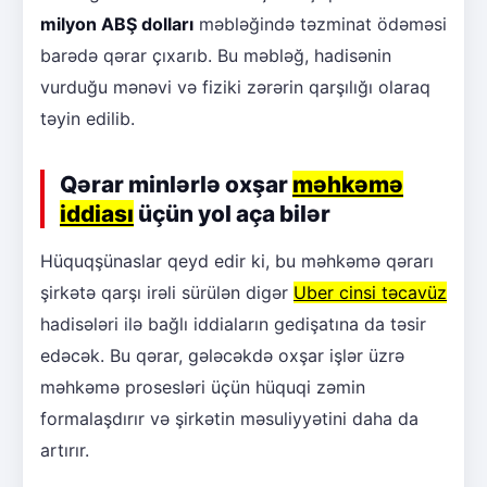
milyon ABŞ dolları
məbləğində təzminat ödəməsi
barədə qərar çıxarıb. Bu məbləğ, hadisənin
vurduğu mənəvi və fiziki zərərin qarşılığı olaraq
təyin edilib.
Qərar minlərlə oxşar
məhkəmə
iddiası
üçün yol aça bilər
Hüquqşünaslar qeyd edir ki, bu məhkəmə qərarı
şirkətə qarşı irəli sürülən digər
Uber cinsi təcavüz
hadisələri ilə bağlı iddiaların gedişatına da təsir
edəcək. Bu qərar, gələcəkdə oxşar işlər üzrə
məhkəmə prosesləri üçün hüquqi zəmin
formalaşdırır və şirkətin məsuliyyətini daha da
artırır.