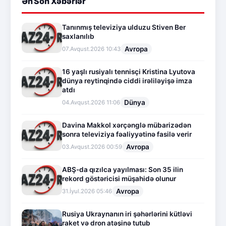
Ən Son Xəbərlər
Tanınmış televiziya ulduzu Stiven Ber
saxlanılıb
Avropa
07.Avqust.2026 10:43
16 yaşlı rusiyalı tennisçi Kristina Lyutova
dünya reytinqində ciddi irəliləyişə imza
atdı
Dünya
04.Avqust.2026 11:06
Davina Makkol xərçənglə mübarizədən
sonra televiziya fəaliyyətinə fasilə verir
Avropa
03.Avqust.2026 00:59
ABŞ-da qızılca yayılması: Son 35 ilin
rekord göstəricisi müşahidə olunur
Avropa
31.İyul.2026 05:46
Rusiya Ukraynanın iri şəhərlərini kütləvi
raket və dron atəşinə tutub