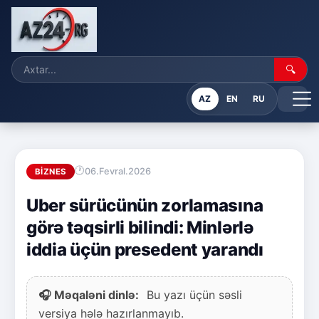
🔍
AZ
EN
RU
06.Fevral.2026
BIZNES
Uber sürücünün zorlamasına
görə təqsirli bilindi: Minlərlə
iddia üçün presedent yarandı
🎧 Məqaləni dinlə:
Bu yazı üçün səsli
versiya hələ hazırlanmayıb.