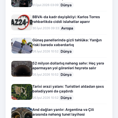
Dünya
31.İyul.2026 03:09
BBVA-da kadr dəyişikliyi: Karlos Torres
rəhbərlikdə ciddi islahatlar aparır
Avropa
30.İyul.2026 09:33
Günəş panellərində gizli təhlükə: Yanğın
riski barədə xəbərdarlıq
Dünya
26.İyul.2026 10:52
52 milyon dollarlıq nəhəng səhv: Heç yerə
aparmayan yol görənləri heyrətə salır
Dünya
26.İyul.2026 10:52
Tarixi ərazi yalanı: Turistləri aldadan şəxs
bələdiyyəni də çaşdırdı
Dünya
26.İyul.2026 10:52
And dağları yarılır: Argentina və Çili
arasında nəhəng tunel layihəsi