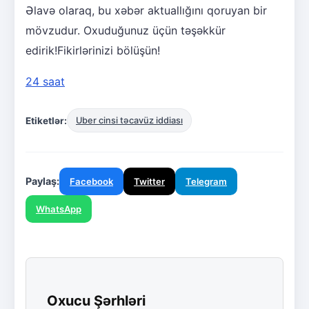
Əlavə olaraq, bu xəbər aktuallığını qoruyan bir
mövzudur. Oxuduğunuz üçün təşəkkür
edirik!Fikirlərinizi bölüşün!
24 saat
Etiketlər:
Uber cinsi təcavüz iddiası
Paylaş:
Facebook
Twitter
Telegram
WhatsApp
Oxucu Şərhləri