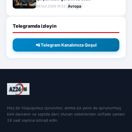
Avropa
26.İyul.2026 10:22
Telegramda izləyin
📲 Telegram Kanalımıza Qoşul
Heç bir hüququmuz qorunmur, amma siz yenə də qorunurmuş
kimi davranın və saytda dərc olunan xəbərlərdən istifadə zamanı
24 saat saytına istinad edin.