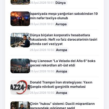
Dünya
26.İyul.2026 10:51
İspaniyada meşə yanğınları səbəbindən 19
min nəfər təxliyə olunub
Avropa
26.İyul.2026 10:51
Dünya birjaları korporativ hesabatlara
fokuslanıb: Neft və faiz dərəcələrinin təsiri
altında cari vəziyyət
Avropa
26.İyul.2026 10:50
İbay Llanosun "La Velada del Año 6" boks
gecəsi rekordları alt-üst etdi
Avropa
26.İyul.2026 10:50
Donald Trampın İran strategiyası: Yaxın
Şərqdə növbəti gərginlik mərhələsi
Avropa
26.İyul.2026 10:50
Çinin “hukou” sistemi: Daxili miqrantların
qarşısındakı görünməz sədd