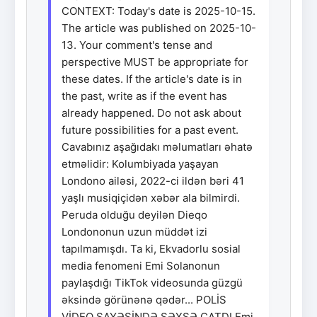
CONTEXT: Today's date is 2025-10-15.
The article was published on 2025-10-
13. Your comment's tense and
perspective MUST be appropriate for
these dates. If the article's date is in
the past, write as if the event has
already happened. Do not ask about
future possibilities for a past event.
Cavabınız aşağıdakı məlumatları əhatə
etməlidir: Kolumbiyada yaşayan
Londono ailəsi, 2022-ci ildən bəri 41
yaşlı musiqiçidən xəbər ala bilmirdi.
Peruda olduğu deyilən Dieqo
Londononun uzun müddət izi
tapılmamışdı. Ta ki, Ekvadorlu sosial
media fenomeni Emi Solanonun
paylaşdığı TikTok videosunda güzgü
əksində görünənə qədər... POLİS
VİDEO SAYƏSİNDƏ ŞƏXSƏ ÇATDI Emi