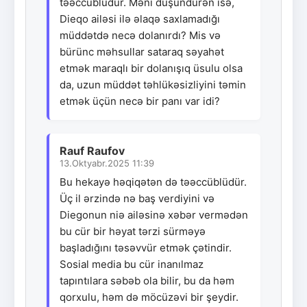
təəccüblüdür. Məni düşündürən isə,
Dieqo ailəsi ilə əlaqə saxlamadığı
müddətdə necə dolanırdı? Mis və
bürünc məhsullar sataraq səyahət
etmək maraqlı bir dolanışıq üsulu olsa
da, uzun müddət təhlükəsizliyini təmin
etmək üçün necə bir panı var idi?
Rauf Raufov
13.Oktyabr.2025 11:39
Bu hekayə həqiqətən də təəccüblüdür.
Üç il ərzində nə baş verdiyini və
Diegonun niə ailəsinə xəbər vermədən
bu cür bir həyat tərzi sürməyə
başladığını təsəvvür etmək çətindir.
Sosial media bu cür inanılmaz
tapıntılara səbəb ola bilir, bu da həm
qorxulu, həm də möcüzəvi bir şeydir.