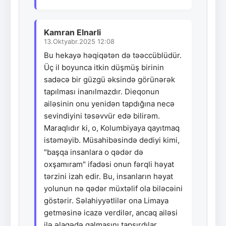
Kamran Elnarli
13.Oktyabr.2025 12:08
Bu hekayə həqiqətən də təəccüblüdür.
Üç il boyunca itkin düşmüş birinin
sadəcə bir güzgü əksində görünərək
tapılması inanılmazdır. Dieqonun
ailəsinin onu yenidən tapdığına necə
sevindiyini təsəvvür edə bilirəm.
Maraqlıdır ki, o, Kolumbiyaya qayıtmaq
istəməyib. Müsahibəsində dediyi kimi,
"başqa insanlara o qədər də
oxşamıram" ifadəsi onun fərqli həyat
tərzini izah edir. Bu, insanların həyat
yolunun nə qədər müxtəlif ola biləcəini
göstərir. Səlahiyyətlilər ona Limaya
getməsinə icazə verdilər, ancaq ailəsi
ilə əlaqədə qalmasını tapşırdılar.