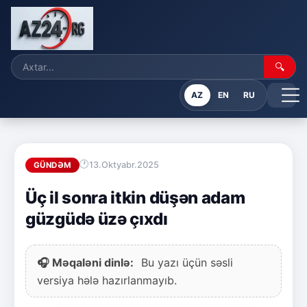
🔍
AZ
EN
RU
13.Oktyabr.2025
GÜNDƏM
Üç il sonra itkin düşən adam
güzgüdə üzə çıxdı
🎧 Məqaləni dinlə:
Bu yazı üçün səsli
versiya hələ hazırlanmayıb.