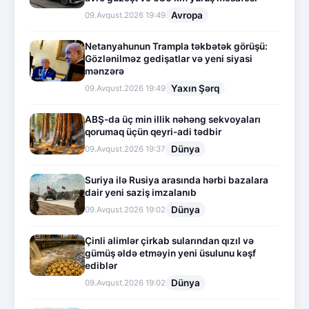
Avropa
09.Avqust.2026 19:49
Netanyahunun Trampla təkbətək görüşü:
Gözlənilməz gedişatlar və yeni siyasi
mənzərə
Yaxın Şərq
09.Avqust.2026 19:49
ABŞ-da üç min illik nəhəng sekvoyaları
qorumaq üçün qeyri-adi tədbir
Dünya
09.Avqust.2026 19:37
Suriya ilə Rusiya arasında hərbi bazalara
dair yeni saziş imzalanıb
Dünya
09.Avqust.2026 19:02
Çinli alimlər çirkab sularından qızıl və
gümüş əldə etməyin yeni üsulunu kəşf
ediblər
Dünya
09.Avqust.2026 19:02