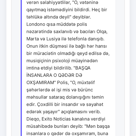
verən səlahiyyətlilər, "O, vətəninə
qayıtmaq istəmədiyini bildirdi. Heç bir
təhlükə altında deyil" deyiblər.
Londono qısa müddətə polis
nəzarətində saxlanııb və bacıları Olqa,
Marta və Lusiya ilə telefonla danışıb.
Onun itkin düşməsi ilə bağlı hər hansı
bir müraciətin olmadığı qeyd edilsə də,
musiqiçinin psixoloji müayinədən
imtina etdiyi bildirilib. "BAŞQA
İNSANLARA O QƏDƏR DƏ
OXŞAMIRAM" Polis, "O, müxtəlif
şəhərlərdə əl işi mis və bürünc
məhsullar sataraq dolanışığını təmin
edir. Çoxdilli bir insandır və səyahət
edərək yaşayır" açıqlamasını verib.
Dieqo, Exito Noticias kanalına verdiyi
müsahibədə bunları deyib: "Mən başqa
insanlara o qədər də oxşamıram, buna