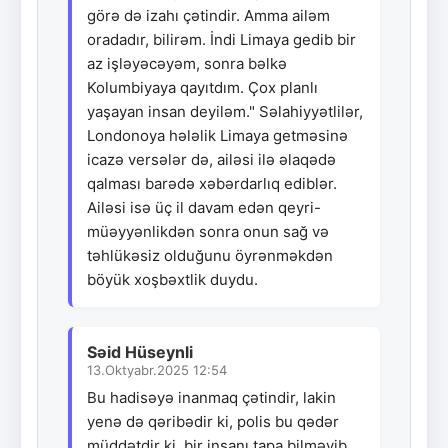
görə də izahı çətindir. Amma ailəm
oradadır, bilirəm. İndi Limaya gedib bir
az işləyəcəyəm, sonra bəlkə
Kolumbiyaya qayıtdım. Çox planlı
yaşayan insan deyiləm." Səlahiyyətlilər,
Londonoya hələlik Limaya getməsinə
icazə versələr də, ailəsi ilə əlaqədə
qalması barədə xəbərdarlıq ediblər.
Ailəsi isə üç il davam edən qeyri-
müəyyənlikdən sonra onun sağ və
təhlükəsiz olduğunu öyrənməkdən
böyük xoşbəxtlik duydu.
Səid Hüseynli
13.Oktyabr.2025 12:54
Bu hadisəyə inanmaq çətindir, lakin
yenə də qəribədir ki, polis bu qədər
müddətdir ki, bir insanı tapa bilməyib.