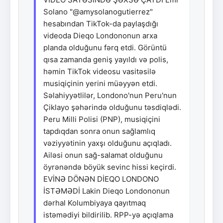
Solano "@amysolanogutierrez"
hesabından TikTok-da paylaşdığı
videoda Dieqo Londononun arxa
planda olduğunu fərq etdi. Görüntü
qısa zamanda geniş yayıldı və polis,
həmin TikTok videosu vasitəsilə
musiqiçinin yerini müəyyən etdi.
Səlahiyyətlilər, Londono'nun Peru'nun
Çiklayo şəhərində olduğunu təsdiqlədi.
Peru Milli Polisi (PNP), musiqiçini
tapdıqdan sonra onun sağlamlıq
vəziyyətinin yaxşı olduğunu açıqladı.
Ailəsi onun sağ-salamat olduğunu
öyrənəndə böyük sevinc hissi keçirdi.
EVİNƏ DÖNƏN DİEQO LONDONO
İSTƏMƏDİ Lakin Dieqo Londononun
dərhal Kolumbiyaya qayıtmaq
istəmədiyi bildirilib. RPP-yə açıqlama