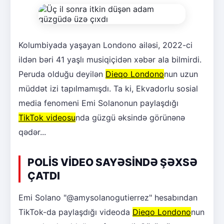
Kolumbiyada yaşayan Londono ailəsi, 2022-ci
ildən bəri 41 yaşlı musiqiçidən xəbər ala bilmirdi.
Peruda olduğu deyilən
Dieqo Londono
nun uzun
müddət izi tapılmamışdı. Ta ki, Ekvadorlu sosial
media fenomeni Emi Solanonun paylaşdığı
TikTok videosu
nda güzgü əksində görünənə
qədər...
POLİS VİDEO SAYƏSİNDƏ ŞƏXSƏ
ÇATDI
Emi Solano "@amysolanogutierrez" hesabından
TikTok-da paylaşdığı videoda
Dieqo Londono
nun