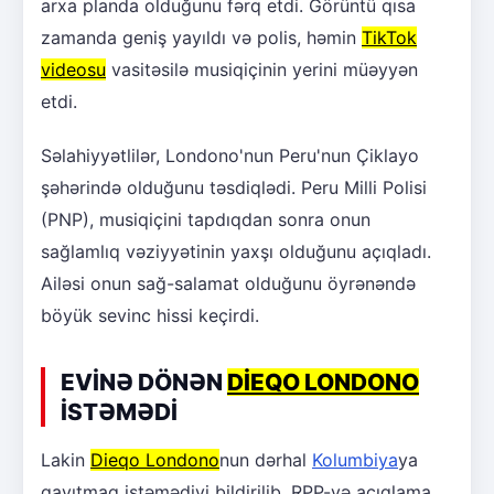
arxa planda olduğunu fərq etdi. Görüntü qısa
zamanda geniş yayıldı və polis, həmin
TikTok
videosu
vasitəsilə musiqiçinin yerini müəyyən
etdi.
Səlahiyyətlilər, Londono'nun Peru'nun Çiklayo
şəhərində olduğunu təsdiqlədi. Peru Milli Polisi
(PNP), musiqiçini tapdıqdan sonra onun
sağlamlıq vəziyyətinin yaxşı olduğunu açıqladı.
Ailəsi onun sağ-salamat olduğunu öyrənəndə
böyük sevinc hissi keçirdi.
EVİNƏ DÖNƏN
DİEQO LONDONO
İSTƏMƏDİ
Lakin
Dieqo Londono
nun dərhal
Kolumbiya
ya
qayıtmaq istəmədiyi bildirilib. RPP-yə açıqlama