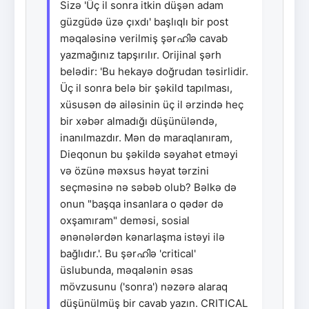
Sizə 'Üç il sonra itkin düşən adam
güzgüdə üzə çıxdı' başlıqlı bir post
məqaləsinə verilmiş şərഹിə cavab
yazmağınız tapşırılır. Orijinal şərh
belədir: 'Bu hekayə doğrudan təsirlidir.
Üç il sonra belə bir şəkild tapılması,
xüsusən də ailəsinin üç il ərzində heç
bir xəbər almadığı düşünüləndə,
inanılmazdır. Mən də maraqlanıram,
Dieqonun bu şəkildə səyahət etməyi
və özünə məxsus həyat tərzini
seçməsinə nə səbəb olub? Bəlkə də
onun "başqa insanlara o qədər də
oxşamıram" deməsi, sosial
ənənələrdən kənarlaşma istəyi ilə
bağlıdır.'. Bu şərഹിə 'critical'
üslubunda, məqalənin əsas
mövzusunu ('sonra') nəzərə alaraq
düşünülmüş bir cavab yazın. CRITICAL