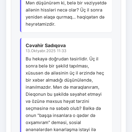
Mən düşünürəm ki, belə bir vəziyyətdə
ailənin hissləri necə olar? Üç il sonra
yenidən əlaqə qurmaq... həqiqətən də
heyrətamizdir.
Cəvahir Sadıqova
13.Oktyabr.2025 11:33
Bu hekayə doğrudan təsirlidir. Üç il
sonra belə bir şəkild tapılması,
xüsusən də ailəsinin üç il ərzində heç
bir xəbər almadığı düşünüləndə,
inanılmazdır. Mən də maraqlanıram,
Dieqonun bu şəkildə səyahət etməyi
və özünə məxsus həyat tərzini
seçməsinə nə səbəb olub? Bəlkə də
onun "başqa insanlara o qədər də
oxşamıram" deməsi, sosial
ənənələrdən kənarlaşma istəyi ilə