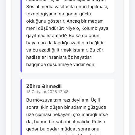
Sosial media vasitəsilə onun tapılması,
texnologiyanın nə qədər güclü
olduğunu göstərir. Ancaq bir məqam
məni düşündürür: Niyə o, Kolumbiyaya
qayıtmaq istəmədi? Bəlkə də onun
həyatı orada tapdığı azadlıqla bağlıdır
və bu azadlığı itirmək istəmir. Bu cür
hadisələr insanlara öz həyatları
haqqında düşünməyə vadar edir.
Zöhrə Əhmədli
13.Oktyabr.2025 12:48
Bu mövzuya tam razı deyiləm. Üç il
sonra itkin düşən bir adamın güzgüdə
üzə çıxması hekayəni çox maraqlı etsə
də, bunun bir səbəbi olmalıdır. Polisə
qədər bu qədər müddət sonra onu