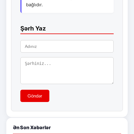
bağlıdır.
Şərh Yaz
Göndər
Ən Son Xəbərlər