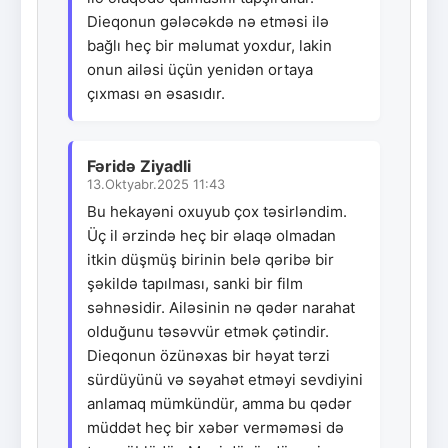
Dieqonun gələcəkdə nə etməsi ilə
bağlı heç bir məlumat yoxdur, lakin
onun ailəsi üçün yenidən ortaya
çıxması ən əsasıdır.
Fəridə Ziyadli
13.Oktyabr.2025 11:43
Bu hekayəni oxuyub çox təsirləndim.
Üç il ərzində heç bir əlaqə olmadan
itkin düşmüş birinin belə qəribə bir
şəkildə tapılması, sanki bir film
səhnəsidir. Ailəsinin nə qədər narahat
olduğunu təsəvvür etmək çətindir.
Dieqonun özünəxas bir həyat tərzi
sürdüyünü və səyahət etməyi sevdiyini
anlamaq mümkündür, amma bu qədər
müddət heç bir xəbər verməməsi də