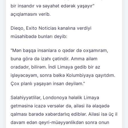
bir insandır və səyahət edərək yaşayır"
açıqlamasını verib.
Dieqo, Exito Noticias kanalına verdiyi
müsahibədə bunları deyib:
"Mən başqa insanlara o qədər də oxşamıram,
buna görə də izahı çətindir. Amma ailəm
oradadır, bilirəm. İndi Limaya gedib bir az
işləyəcəyəm, sonra bəlkə Kolumbiyaya qayıtdım.
Çox planlı yaşayan insan deyiləm."
Səlahiyyətlilər, Londonoya hələlik Limaya
getməsinə icazə versələr də, ailəsi ilə əlaqədə
qalması barədə xəbərdarlıq ediblər. Ailəsi isə üç il
davam edən qeyri-müəyyənlikdən sonra onun