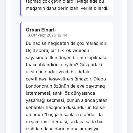
tapmaq çox çətin olardı. Məqalədə bu
məqamın daha dərin izahı verilə bilərdi.
Orxan Elnarli
13.Oktyabr.2025 12:44
Bu hadisə həqiqətən də çox maraqlıdır.
Üç il sonra, bir TikTok videosu
sayəsində itkin düşən birinin tapılması
təəccübləndirici deyilmi? Güzgüdəki
əksin bu qədər vacib bir detala
çevrilməsi təsəvvürə sığmazdır. Dieqo
Londononun özünün də evə qayıtmaq
istəməməsi, sanki öz dünyasında
yaşamağı seçməsi, bunun altında yatan
səbəblər haqqında düşündürür. Bəlkə
də onun "başqa insanlara o qədər də
oxşamıram" deməsi, sadəcə sadə bir
izahdan daha dərin mənalar daşıyır.