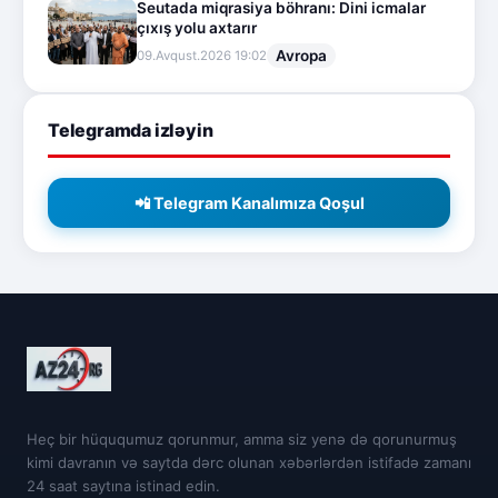
Seutada miqrasiya böhranı: Dini icmalar
çıxış yolu axtarır
Avropa
09.Avqust.2026 19:02
Telegramda izləyin
📲 Telegram Kanalımıza Qoşul
Heç bir hüququmuz qorunmur, amma siz yenə də qorunurmuş
kimi davranın və saytda dərc olunan xəbərlərdən istifadə zamanı
24 saat saytına istinad edin.