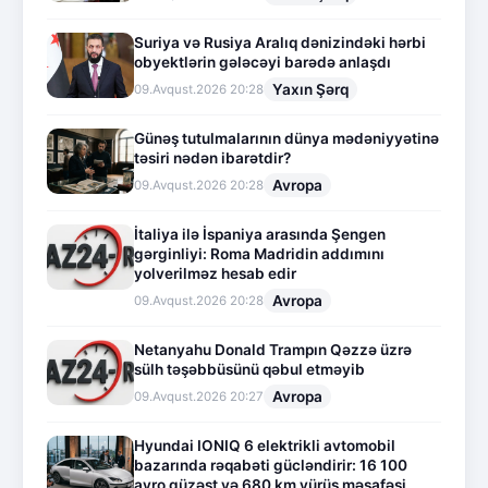
Suriya və Rusiya Aralıq dənizindəki hərbi
obyektlərin gələcəyi barədə anlaşdı
Yaxın Şərq
09.Avqust.2026 20:28
Günəş tutulmalarının dünya mədəniyyətinə
təsiri nədən ibarətdir?
Avropa
09.Avqust.2026 20:28
İtaliya ilə İspaniya arasında Şengen
gərginliyi: Roma Madridin addımını
yolverilməz hesab edir
Avropa
09.Avqust.2026 20:28
Netanyahu Donald Trampın Qəzzə üzrə
sülh təşəbbüsünü qəbul etməyib
Avropa
09.Avqust.2026 20:27
Hyundai IONIQ 6 elektrikli avtomobil
bazarında rəqabəti gücləndirir: 16 100
avro güzəşt və 680 km yürüş məsafəsi