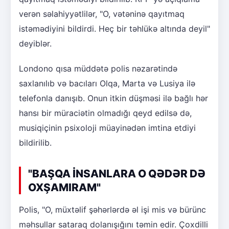
verən səlahiyyətlilər, "O, vətəninə qayıtmaq
istəmədiyini bildirdi. Heç bir təhlükə altında deyil"
deyiblər.
Londono qısa müddətə polis nəzarətində
saxlanılıb və bacıları Olqa, Marta və Lusiya ilə
telefonla danışıb. Onun itkin düşməsi ilə bağlı hər
hansı bir müraciətin olmadığı qeyd edilsə də,
musiqiçinin psixoloji müayinədən imtina etdiyi
bildirilib.
"BAŞQA İNSANLARA O QƏDƏR DƏ
OXŞAMIRAM"
Polis, "O, müxtəlif şəhərlərdə əl işi mis və bürünc
məhsullar sataraq dolanışığını təmin edir. Çoxdilli