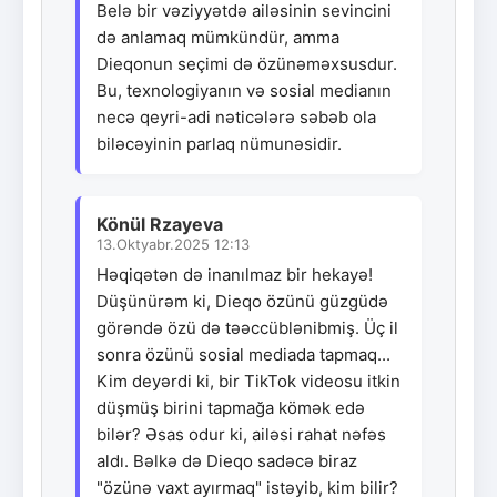
Belə bir vəziyyətdə ailəsinin sevincini
də anlamaq mümkündür, amma
Dieqonun seçimi də özünəməxsusdur.
Bu, texnologiyanın və sosial medianın
necə qeyri-adi nəticələrə səbəb ola
biləcəyinin parlaq nümunəsidir.
Könül Rzayeva
13.Oktyabr.2025 12:13
Həqiqətən də inanılmaz bir hekayə!
Düşünürəm ki, Dieqo özünü güzgüdə
görəndə özü də təəccüblənibmiş. Üç il
sonra özünü sosial mediada tapmaq...
Kim deyərdi ki, bir TikTok videosu itkin
düşmüş birini tapmağa kömək edə
bilər? Əsas odur ki, ailəsi rahat nəfəs
aldı. Bəlkə də Dieqo sadəcə biraz
"özünə vaxt ayırmaq" istəyib, kim bilir?