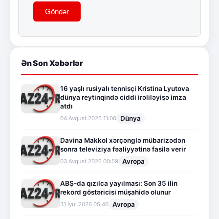
Göndər
Ən Son Xəbərlər
16 yaşlı rusiyalı tennisçi Kristina Lyutova
dünya reytinqində ciddi irəliləyişə imza
atdı
Dünya
04.Avqust.2026 11:06
Davina Makkol xərçənglə mübarizədən
sonra televiziya fəaliyyətinə fasilə verir
Avropa
03.Avqust.2026 00:59
ABŞ-da qızılca yayılması: Son 35 ilin
rekord göstəricisi müşahidə olunur
Avropa
31.İyul.2026 05:46