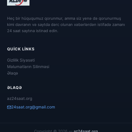
Heç bir hüququmuz qorunmur, amma siz yenə də qorunurmuş
kimi davranın və saytda dərc olunan xəbərlərdən istifadə zamanı
24 saat saytına istinad edin.
QUICK LINKS
Gizlilik Siyasəti
Məlumatların Silinməsi
Əlaqə
ƏLAQƏ
az24saat.org
24saat.org@gmail.com
Copyright © 2026 —
az24saat.org