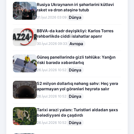
Rusiya Ukraynanın iri şəhərlərini kütləvi
raket və dron atəşinə tutub
Dünya
31.İyul.2026 03:09
BBVA-da kadr dəyişikliyi: Karlos Torres
rəhbərlikdə ciddi islahatlar aparır
Avropa
30.İyul.2026 09:33
Günəş panellərində gizli təhlükə: Yanğın
riski barədə xəbərdarlıq
Dünya
26.İyul.2026 10:52
52 milyon dollarlıq nəhəng səhv: Heç yerə
aparmayan yol görənləri heyrətə salır
Dünya
26.İyul.2026 10:52
Tarixi ərazi yalanı: Turistləri aldadan şəxs
bələdiyyəni də çaşdırdı
Dünya
26.İyul.2026 10:52