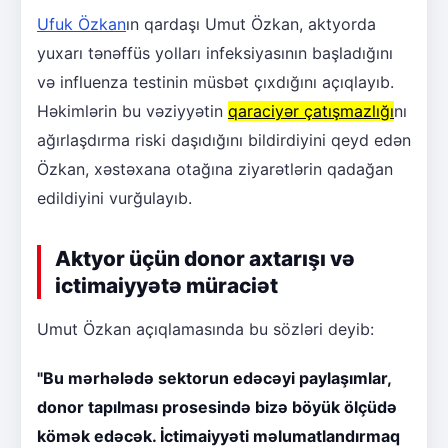
Ufuk Özkan
ın qardaşı Umut Özkan, aktyorda
yuxarı tənəffüs yolları infeksiyasının başladığını
və influenza testinin müsbət çıxdığını açıqlayıb.
Həkimlərin bu vəziyyətin
qaraciyər çatışmazlığı
nı
ağırlaşdırma riski daşıdığını bildirdiyini qeyd edən
Özkan, xəstəxana otağına ziyarətlərin qadağan
edildiyini vurğulayıb.
Aktyor üçün donor axtarışı və
ictimaiyyətə müraciət
Umut Özkan açıqlamasında bu sözləri deyib:
"Bu mərhələdə sektorun edəcəyi paylaşımlar,
donor tapılması prosesində bizə böyük ölçüdə
kömək edəcək. İctimaiyyəti məlumatlandırmaq