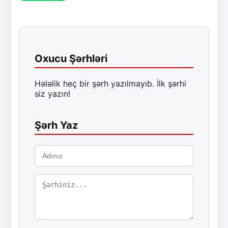
Oxucu Şərhləri
Hələlik heç bir şərh yazılmayıb. İlk şərhi
siz yazın!
Şərh Yaz