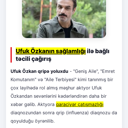
Ufuk Özkanın sağlamlığı
ilə bağlı
təcili çağırış
Ufuk Özkan qripə yoluxdu
- "Geniş Aile", "Emret
Komutanım" və "Aile Terbiyesi" kimi tanınmış bir
çox layihədə rol almış məşhur aktyor Ufuk
Özkandan sevənlərini kədərləndirən daha bir
xəbər gəlib. Aktyora
qaraciyər çatışmazlığı
diaqnozundan sonra qrip (influenza) diaqnozu da
qoyulduğu öyrənilib.