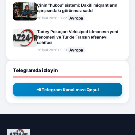
Çinin “hukou” sistemi: Daxili miqrantların
qarşısındakı görünməz sədd
Avropa
26.İyul.2026 10:22
Tadey Pokaçar: Velosiped idmanının yeni
fenomeni və Tur de Fransın əfsanəvi
səhifəsi
Avropa
26.İyul.2026 09:31
Telegramda izləyin
📲 Telegram Kanalımıza Qoşul