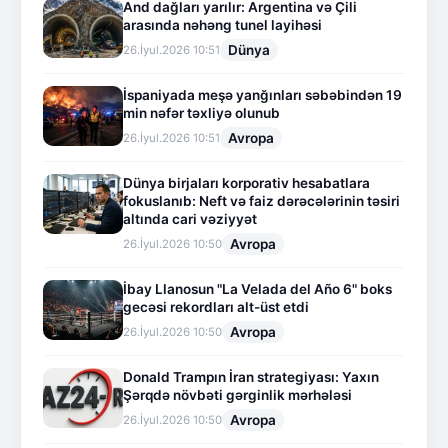
And dağları yarılır: Argentina və Çili
arasında nəhəng tunel layihəsi
Dünya
26.İyul.2026 10:51
İspaniyada meşə yanğınları səbəbindən 19
min nəfər təxliyə olunub
Avropa
26.İyul.2026 10:51
Dünya birjaları korporativ hesabatlara
fokuslanıb: Neft və faiz dərəcələrinin təsiri
altında cari vəziyyət
Avropa
26.İyul.2026 10:50
İbay Llanosun "La Velada del Año 6" boks
gecəsi rekordları alt-üst etdi
Avropa
26.İyul.2026 10:50
Donald Trampın İran strategiyası: Yaxın
Şərqdə növbəti gərginlik mərhələsi
Avropa
26.İyul.2026 10:50