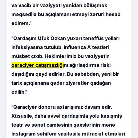
və vacib bir vəziyyəti yenidən bölüşmək
məqsədilə bu açıqlamanı etməyi zəruri hesab
edirəm."
"Qardaşım Ufuk Özkan yuxarı tənəffüs yolları
infeksiyasına tutulub, Influenza A testləri
müsbət çıxıb. Həkimlərimiz bu vəziyyətin
qaraciyər çatışmazlığı
nı ağırlaşdırma riski
daşıdığını qeyd edirlər. Bu səbəbdən, yeni bir
tarix açıqlanana qədər ziyarətlər qadağan
edilib."
"Qaraciyər donoru axtarışımız davam edir.
Xüsusilə, daha əvvəl qardaşımla yolu kəsişmiş
teatr və sənət camiəsinin şəxslərinin mənə
Instagram səhifəm vasitəsilə müraciət etmələri