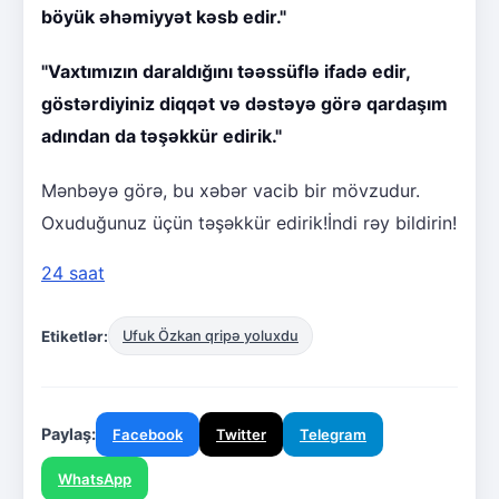
böyük əhəmiyyət kəsb edir."
"Vaxtımızın daraldığını təəssüflə ifadə edir,
göstərdiyiniz diqqət və dəstəyə görə qardaşım
adından da təşəkkür edirik."
Mənbəyə görə, bu xəbər vacib bir mövzudur.
Oxuduğunuz üçün təşəkkür edirik!İndi rəy bildirin!
24 saat
Etiketlər:
Ufuk Özkan qripə yoluxdu
Paylaş:
Facebook
Twitter
Telegram
WhatsApp