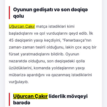
Oyunun gedişatı və son dəqiqə
qolu
Uğurcan Çakır
matça istədikləri kimi
başladıqlarını və qol vurduqlarını qeyd edib. İlk
45 dəqiqənin yaxşı keçdiyini, "Fənərbaxça"nın
zaman-zaman təsirli olduğunu, lakin çox açıq bir
fürsət yaratmadıqlarını bildirib. Oyunun
nəzarətdə olduğunu, son dəqiqədəki qolla
üzüldüklərini, komanda yoldaşlarının yaxşı
mübarizə apardığını və qazanmaq istədiklərini
vurğulayıb.
Uğurcan Çakır
liderlik mövqeyi
barədə