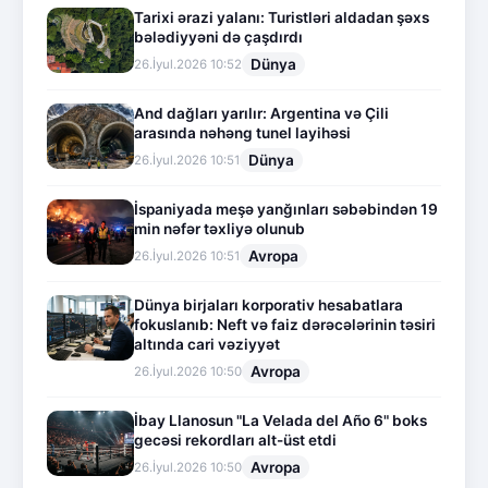
Tarixi ərazi yalanı: Turistləri aldadan şəxs
bələdiyyəni də çaşdırdı
Dünya
26.İyul.2026 10:52
And dağları yarılır: Argentina və Çili
arasında nəhəng tunel layihəsi
Dünya
26.İyul.2026 10:51
İspaniyada meşə yanğınları səbəbindən 19
min nəfər təxliyə olunub
Avropa
26.İyul.2026 10:51
Dünya birjaları korporativ hesabatlara
fokuslanıb: Neft və faiz dərəcələrinin təsiri
altında cari vəziyyət
Avropa
26.İyul.2026 10:50
İbay Llanosun "La Velada del Año 6" boks
gecəsi rekordları alt-üst etdi
Avropa
26.İyul.2026 10:50