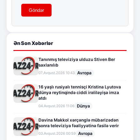
Göndər
Ən Son Xəbərlər
Tanınmış televiziya ulduzu Stiven Ber
saxlanılıb
Avropa
07.Avqust.2026 10:43
16 yaşlı rusiyalı tennisçi Kristina Lyutova
dünya reytinqində ciddi irəliləyişə imza
atdı
Dünya
04.Avqust.2026 11:06
Davina Makkol xərçənglə mübarizədən
sonra televiziya fəaliyyətinə fasilə verir
Avropa
03.Avqust.2026 00:59