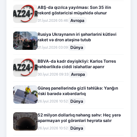
ABŞ-da qızılca yayılması: Son 35 ilin
rekord göstəricisi müşahidə olunur
Avropa
31.İyul.2026 05:46
Rusiya Ukraynanın iri şəhərlərini kütləvi
raket və dron atəşinə tutub
Dünya
31.İyul.2026 03:09
BBVA-da kadr dəyişikliyi: Karlos Torres
rəhbərlikdə ciddi islahatlar aparır
Avropa
30.İyul.2026 09:33
Günəş panellərində gizli təhlükə: Yanğın
riski barədə xəbərdarlıq
Dünya
26.İyul.2026 10:52
52 milyon dollarlıq nəhəng səhv: Heç yerə
aparmayan yol görənləri heyrətə salır
Dünya
26.İyul.2026 10:52