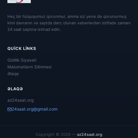
Heç bir hüququmuz qorunmur, amma siz yenə də qorunurmuş
kimi davranın və saytda dərc olunan xəbərlərdən istifadə zamanı
24 saat saytına istinad edin.
QUICK LINKS
Gizlilik Siyasəti
Məlumatların Silinməsi
Əlaqə
ƏLAQƏ
az24saat.org
24saat.org@gmail.com
Copyright © 2026 —
az24saat.org