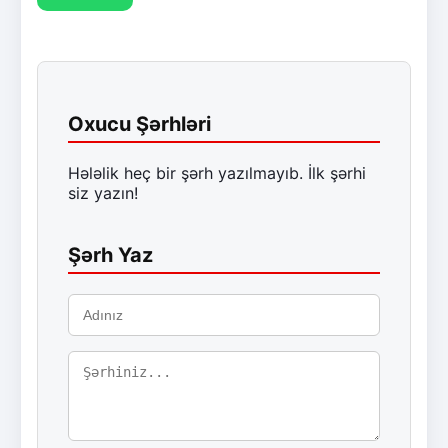
Oxucu Şərhləri
Hələlik heç bir şərh yazılmayıb. İlk şərhi
siz yazın!
Şərh Yaz