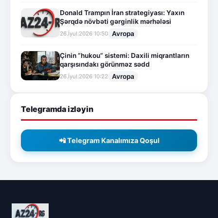
Donald Trampın İran strategiyası: Yaxın
Şərqdə növbəti gərginlik mərhələsi
Avropa
26.İyul.2026 10:50
Çinin “hukou” sistemi: Daxili miqrantların
qarşısındakı görünməz sədd
Avropa
26.İyul.2026 10:22
Telegramda izləyin
📲 Telegram Kanalımıza Qoşul