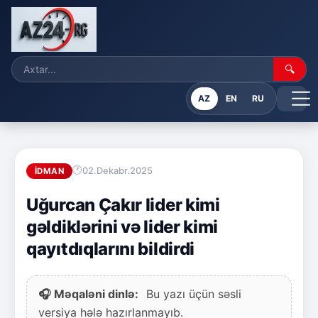
🔍
AZ
EN
RU
02.Dekabr.2025
İDMAN
Uğurcan Çakır lider kimi
gəldiklərini və lider kimi
qayıtdıqlarını bildirdi
🎧 Məqaləni dinlə:
Bu yazı üçün səsli
versiya hələ hazırlanmayıb.