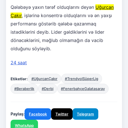
Qələbəyə yaxın tərəf olduqlarını deyən
Uğurcan
Çakır
, işlərinə konsentrə olduqlarını və ən yaxşı
performansı göstərib qələbə qazanmaq
istədiklərini deyib. Lider gəldiklərini və lider
dönəcəklərini, məğlub olmamağın da vacib
olduğunu söyləyib.
24 saat
Etiketlər:
#UğurcanÇakır
#TrendyolSüperLig
#Beraberlik
#Derbi
#FenerbahçeGalatasaray
Paylaş:
Facebook
Twitter
Telegram
WhatsApp