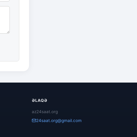
ƏLAQƏ
az24saat.org
24saat.org@gmail.com