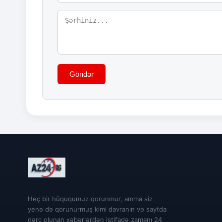
Göndər
Heç bir hüququmuz qorunmur, amma siz
yenə də qorunurmuş kimi davranın və saytda
dərc olunan xəbərlərdən istifadə zamanı 24