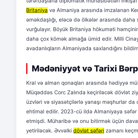
tərəfdaşlarla diplomatik münasibətləri inkişaf
Britaniya
və Almaniya arasında imzalanan Kens
əməkdaşlığı, eləcə də ölkələr arasında daha s
vurğulayır. Böyük Britaniya hökuməti həmçin
daha çox kömək almağa ümid edir. Milli Cinay
avadanlıqların Almaniyada saxlandığını bildir
Mədəniyyət və Tarixi Bər
Kral və alman qonaqları arasında hədiyyə müb
Müqəddəs Corc Zalında keçiriləcək dövlət ziya
üzvləri və siyasətçilərlə yanaşı məşhurlar da o
ehtimal edilir. 2023-cü ildə Almaniyaya səfə
etmişdi. Müharibə və onu bitirmək üçün dav
yetiriləcək. Əvvəlki
dövlət səfəri
zamanı keçmi