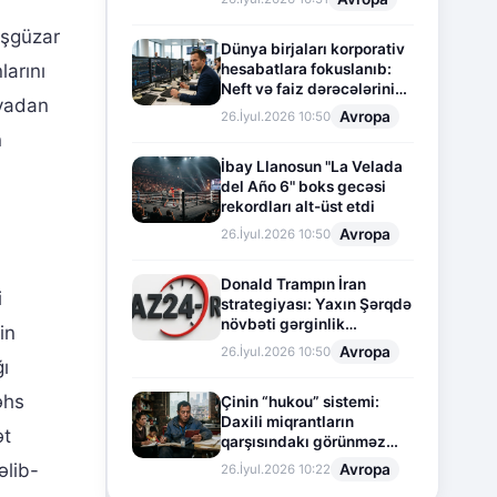
işgüzar
Dünya birjaları korporativ
larını
hesabatlara fokuslanıb:
Neft və faiz dərəcələrinin
iyadan
təsiri altında cari vəziyyət
Avropa
26.İyul.2026 10:50
n
İbay Llanosun "La Velada
del Año 6" boks gecəsi
rekordları alt-üst etdi
Avropa
26.İyul.2026 10:50
Donald Trampın İran
i
strategiyası: Yaxın Şərqdə
növbəti gərginlik
in
mərhələsi
Avropa
26.İyul.2026 10:50
ğı
əhs
Çinin “hukou” sistemi:
Daxili miqrantların
ət
qarşısındakı görünməz
sədd
əlib-
Avropa
26.İyul.2026 10:22