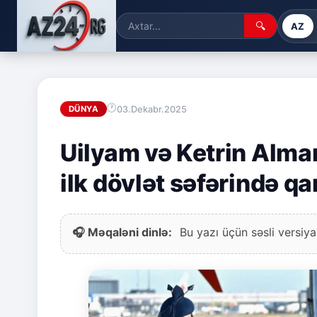
🔍
AZ
03.Dekabr.2025
DÜNYA
Uilyam və Ketrin Alman
ilk dövlət səfərində qa
🎧 Məqaləni dinlə:
Bu yazı üçün səsli versiya