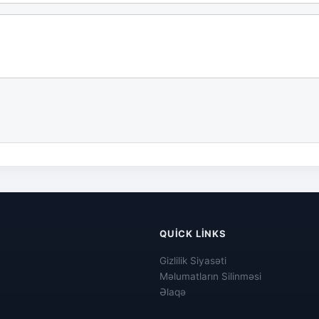
QUICK LINKS
Gizlilik Siyasəti
Məlumatların Silinməsi
Əlaqə