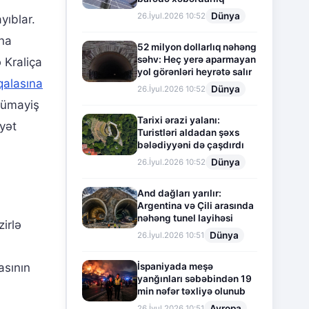
Dünya
26.İyul.2026 10:52
yıblar.
na
52 milyon dollarlıq nəhəng
səhv: Heç yerə aparmayan
 Kraliça
yol görənləri heyrətə salır
qalasına
Dünya
26.İyul.2026 10:52
ümayiş
Tarixi ərazi yalanı:
yət
Turistləri aldadan şəxs
bələdiyyəni də çaşdırdı
Dünya
26.İyul.2026 10:52
And dağları yarılır:
Argentina və Çili arasında
nəhəng tunel layihəsi
irlə
Dünya
26.İyul.2026 10:51
asının
İspaniyada meşə
yanğınları səbəbindən 19
min nəfər təxliyə olunub
Avropa
26.İyul.2026 10:51