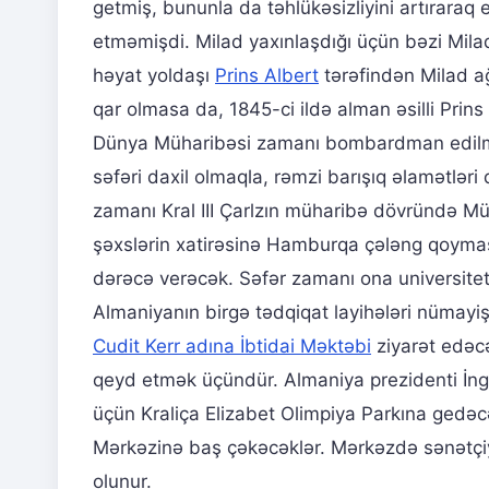
getmiş, bununla da təhlükəsizliyini artıraraq e
etməmişdi. Milad yaxınlaşdığı üçün bəzi Mila
həyat yoldaşı
Prins Albert
tərəfindən Milad ağ
qar olmasa da, 1845-ci ildə alman əsilli Prins
Dünya Müharibəsi zamanı bombardman edil
səfəri daxil olmaqla, rəmzi barışıq əlamətlər
zamanı Kral III Çarlzın müharibə dövründə Mü
şəxslərin xatirəsinə Hamburqa çələng qoyması
dərəcə verəcək. Səfər zamanı ona universitetd
Almaniyanın birgə tədqiqat layihələri nümay
Cudit Kerr adına İbtidai Məktəbi
ziyarət edəcək
qeyd etmək üçündür. Almaniya prezidenti İng
üçün Kraliça Elizabet Olimpiya Parkına ged
Mərkəzinə baş çəkəcəklər. Mərkəzdə sənətçiyə
olunur.