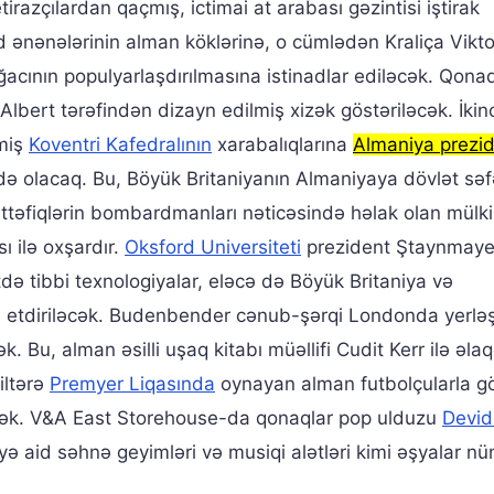
tirazçılardan qaçmış, ictimai at arabası gəzintisi iştirak
d ənənələrinin alman köklərinə, o cümlədən Kraliça Vikto
acının populyarlaşdırılmasına istinadlar ediləcək. Qonaq
 Albert tərəfindən dizayn edilmiş xizək göstəriləcək. İkin
miş
Koventri Kafedralının
xarabalıqlarına
Almaniya prezid
i də olacaq. Bu, Böyük Britaniyanın Almaniyaya dövlət səf
ttəfiqlərin bombardmanları nəticəsində həlak olan mülki
 ilə oxşardır.
Oksford Universiteti
prezident Ştaynmayer
ə tibbi texnologiyalar, eləcə də Böyük Britaniya və
iş etdiriləcək. Budenbender cənub-şərqi Londonda yerlə
. Bu, alman əsilli uşaq kitabı müəllifi Cudit Kerr ilə əla
iltərə
Premyer Liqasında
oynayan alman futbolçularla 
əcək. V&A East Storehouse-da qonaqlar pop ulduzu
Devid
 aid səhnə geyimləri və musiqi alətləri kimi əşyalar n