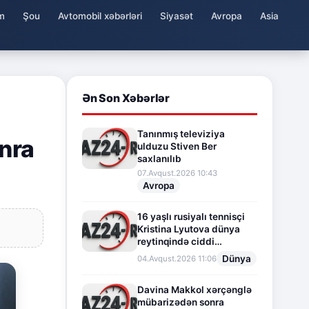
m
Şou
Avtomobil xəbərləri
Siyasət
Avropa
Asia
Ən Son Xəbərlər
Tanınmış televiziya
onra
ulduzu Stiven Ber
saxlanılıb
07.Avqust.2026 10:43
Avropa
16 yaşlı rusiyalı tennisçi
Kristina Lyutova dünya
reytinqində ciddi
irəliləyişə imza atdı
Dünya
04.Avqust.2026 11:06
Davina Makkol xərçənglə
mübarizədən sonra