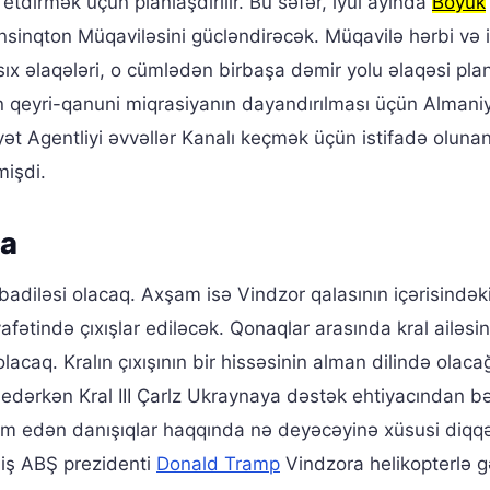
 etdirmək üçün planlaşdırılır. Bu səfər, iyul ayında
Böyük
inqton Müqaviləsini gücləndirəcək. Müqavilə hərbi və 
ıx əlaqələri, o cümlədən birbaşa dəmir yolu əlaqəsi plan
in qeyri-qanuni miqrasiyanın dayandırılması üçün Alman
ət Agentliyi əvvəllər Kanalı keçmək üçün istifadə oluna
mişdi.
pa
adiləsi olacaq. Axşam isə Vindzor qalasının içərisindək
fətində çıxışlar ediləcək. Qonaqlar arasında kral ailəsin
lacaq. Kralın çıxışının bir hissəsinin alman dilində olaca
r edərkən Kral III Çarlz Ukraynaya dəstək ehtiyacından b
am edən danışıqlar haqqında nə deyəcəyinə xüsusi diqq
ş ABŞ prezidenti
Donald Tramp
Vindzora helikopterlə g