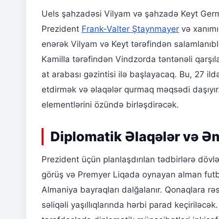
Uels şahzadəsi Vilyam və şahzadə Keyt Germ
Prezident
Frank-Valter Ştaynmayer
və xanımı
enərək Vilyam və Keyt tərəfindən salamlanıblar
Kamilla tərəfindən Vindzorda təntənəli qarşı
at arabası gəzintisi ilə başlayacaq. Bu, 27 ild
etdirmək və əlaqələr qurmaq məqsədi daşıyır.
elementlərini özündə birləşdirəcək.
Diplomatik Əlaqələr və Ə
Prezident üçün planlaşdırılan tədbirlərə dövl
görüş və Premyer Liqada oynayan alman futbo
Almaniya bayraqları dalğalanır. Qonaqlara rə
səliqəli yaşıllıqlarında hərbi parad keçiriləcək.