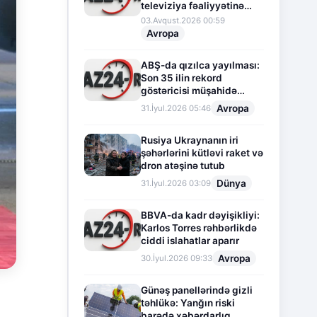
televiziya fəaliyyətinə
fasilə verir
03.Avqust.2026 00:59
Avropa
ABŞ-da qızılca yayılması:
Son 35 ilin rekord
göstəricisi müşahidə
olunur
Avropa
31.İyul.2026 05:46
Rusiya Ukraynanın iri
şəhərlərini kütləvi raket və
dron atəşinə tutub
Dünya
31.İyul.2026 03:09
BBVA-da kadr dəyişikliyi:
Karlos Torres rəhbərlikdə
ciddi islahatlar aparır
Avropa
30.İyul.2026 09:33
Günəş panellərində gizli
təhlükə: Yanğın riski
barədə xəbərdarlıq