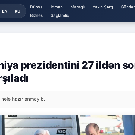
Dünya
İdman
Maraqlı
Yaxın Şərq
Gündə
EN
RU
Biznes
Sağlamlıq
iya prezidentini 27 ildən s
rşıladı
 hələ hazırlanmayıb.