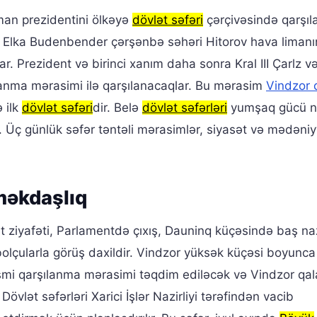
an prezidentini ölkəyə
dövlət səfəri
çərçivəsində qarşıla
 Elka Budenbender çərşənbə səhəri Hitorov hava limanı
. Prezident və birinci xanım daha sonra Kral III Çarlz və
lanma mərasimi ilə qarşılanacaqlar. Bu mərasim
Vindzor 
ə ilk
dövlət səfəri
dir. Belə
dövlət səfərləri
yumşaq gücü n
 Üç günlük səfər təntəli mərasimlər, siyasət və mədəniy
məkdaşlıq
ət ziyafəti, Parlamentdə çıxış, Dauninq küçəsində baş naz
lçularla görüş daxildir. Vindzor yüksək küçəsi boyunca
smi qarşılanma mərasimi təqdim ediləcək və Vindzor qal
 Dövlət səfərləri Xarici İşlər Nazirliyi tərəfindən vacib