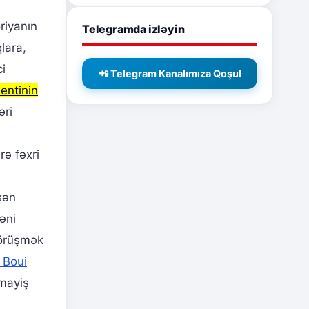
riyanın
Telegramda izləyin
lara,
ci
📲 Telegram Kanalımıza Qoşul
entinin
əri
ə fəxri
şən
qəni
görüşmək
 Boui
ümayiş