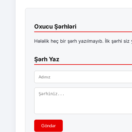
Oxucu Şərhləri
Hələlik heç bir şərh yazılmayıb. İlk şərhi siz 
Şərh Yaz
Göndər