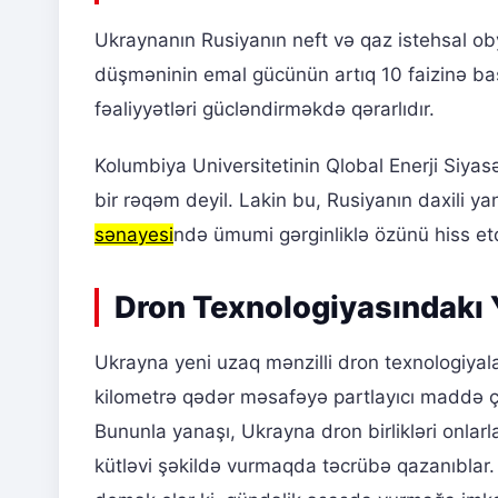
Ukraynanın Rusiyanın neft və qaz istehsal ob
düşməninin emal gücünün artıq 10 faizinə baş
fəaliyyətləri gücləndirməkdə qərarlıdır.
Kolumbiya Universitetinin Qlobal Enerji Siyasə
bir rəqəm deyil. Lakin bu, Rusiyanın daxili y
sənayesi
ndə ümumi gərginliklə özünü hiss et
Dron Texnologiyasındakı Y
Ukrayna yeni uzaq mənzilli dron texnologiyal
kilometrə qədər məsafəyə partlayıcı maddə çat
Bununla yanaşı, Ukrayna dron birlikləri onlar
kütləvi şəkildə vurmaqda təcrübə qazanıblar. B