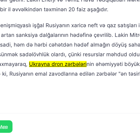
əm bir il əvvəlkindən təxminən 20 faiz aşağıdır.
işmiqyaslı işğal Rusiyanın xaricə neft və qaz satışları i
 artan sanksiya dalğalarının hədəfinə çevrilib. Lakin Mit
qtisadi, həm də hərbi cəhətdən hədəf almağın döyüş sah
şünmək sadəlövhlük olardı, çünki resurslar məhdud old
 baxmayaraq,
Ukrayna dron zərbələri
nin əhəmiyyəti böyük
 ki, Rusiyanın emal zavodlarına edilən zərbələr "ən təsirl
sApp