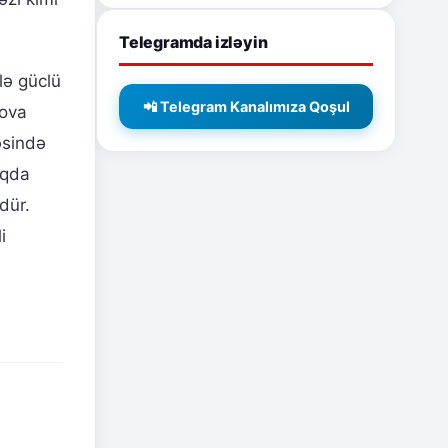
Telegramda izləyin
lə güclü
📲 Telegram Kanalımıza Qoşul
rova
əsində
uqda
dür.
i