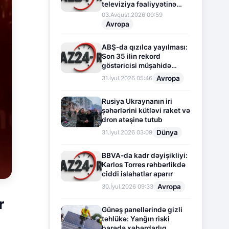
televiziya fəaliyyətinə
fasilə verir
03.Avqust.2026 00:59
Avropa
ABŞ-da qızılca yayılması:
Son 35 ilin rekord
göstəricisi müşahidə
olunur
Avropa
31.İyul.2026 05:46
Rusiya Ukraynanın iri
şəhərlərini kütləvi raket və
dron atəşinə tutub
Dünya
31.İyul.2026 03:09
BBVA-da kadr dəyişikliyi:
Karlos Torres rəhbərlikdə
ciddi islahatlar aparır
Avropa
30.İyul.2026 09:33
r
Günəş panellərində gizli
təhlükə: Yanğın riski
barədə xəbərdarlıq