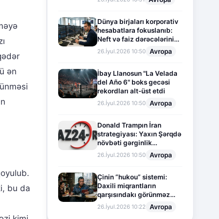
Dünya birjaları korporativ
tməyə
hesabatlara fokuslanıb:
Neft və faiz dərəcələrinin
zı
təsiri altında cari vəziyyət
Avropa
26.İyul.2026 10:50
 qədər
cü ən
İbay Llanosun "La Velada
del Año 6" boks gecəsi
örünməsi
rekordları alt-üst etdi
un
Avropa
26.İyul.2026 10:50
Donald Trampın İran
strategiyası: Yaxın Şərqdə
növbəti gərginlik
mərhələsi
Avropa
26.İyul.2026 10:50
qoyulub.
Çinin “hukou” sistemi:
Daxili miqrantların
i, bu da
qarşısındakı görünməz
sədd
Avropa
26.İyul.2026 10:22
əzi kimi