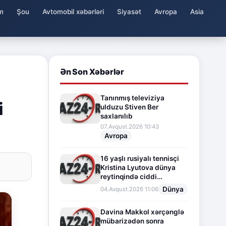
m
Şou
Avtomobil xəbərləri
Siyasət
Avropa
Asia
Ən Son Xəbərlər
Tanınmış televiziya
i
ulduzu Stiven Ber
saxlanılıb
07.Avqust.2026 10:43
Avropa
16 yaşlı rusiyalı tennisçi
Kristina Lyutova dünya
reytinqində ciddi
irəliləyişə imza atdı
Dünya
04.Avqust.2026 11:06
Davina Makkol xərçənglə
mübarizədən sonra