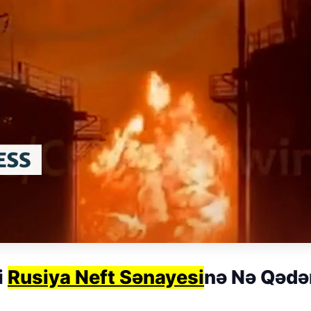
i
Rusiya Neft Sənayesi
nə Nə Qədə