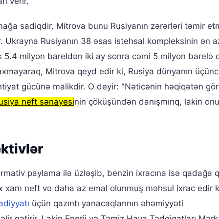
n verir.
mağa sadiqdir. Mitrova bunu Rusiyanın zərərləri təmir e
rır. Ukrayna Rusiyanın 38 əsas istehsal kompleksinin ən a
ik 5.4 milyon bareldən iki ay sonra cəmi 5 milyon barelə
axmayaraq, Mitrova qeyd edir ki, Rusiya dünyanın üçün
htiyat gücünə malikdir. O deyir: "Nəticənin həqiqətən g
usiya neft sənayesi
nin çöküşündən danışmırıq, lakin on
ktivlər
normativ paylama ilə üzləşib, benzin ixracına isə qadağa 
ox xam neft və daha az emal olunmuş məhsul ixrac edir k
adiyyatı
üçün qazıntı yanacaqlarının əhəmiyyəti
əlir gətirir. Lakin Enerji və Təmiz Hava Tədqiqatları Mərk