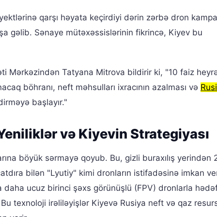
yektlərinə qarşı həyata keçirdiyi dərin zərbə dron kampa
a gəlib. Sənaye mütəxəssislərinin fikrincə, Kiyev bu
ti Mərkəzindən Tatyana Mitrova bildirir ki, "10 faiz heyr
anacaq böhranı, neft məhsulları ixracının azalması və
Rusi
dirməyə başlayır."
eniliklər və Kiyevin Strategiyası
arına böyük sərmayə qoyub. Bu, gizli buraxılış yerindən
dıra bilən "Lyutiy" kimi dronların istifadəsinə imkan ver
la daha ucuz birinci şəxs görünüşlü (FPV) dronlarla hədəf
u texnoloji irəliləyişlər Kiyevə Rusiya neft və qaz resurs