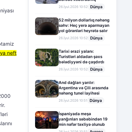
Dünya
26.İyul.2026 10:52
niyası
52 milyon dollarlıq nəhəng
səhv: Heç yerə aparmayan
yol görənləri heyrətə salır
Dünya
26.İyul.2026 10:52
ətamiz
Tarixi ərazi yalanı:
ya neft
Turistləri aldadan şəxs
bələdiyyəni də çaşdırdı
Dünya
26.İyul.2026 10:52
And dağları yarılır:
Argentina və Çili arasında
nəhəng tunel layihəsi
 2000
Dünya
26.İyul.2026 10:51
ir.
İspaniyada meşə
ləri
yanğınları səbəbindən 19
larını
min nəfər təxliyə olunub
Avropa
26.İyul.2026 10:51