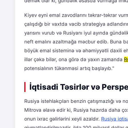
demək olar ki, gündəlik əsasda vurmağa imka
Kiyev eyni emal zavodlarını təkrar-təkrar vur
çalışdığı bir vaxtda vacib strategiya adlandı
yarısını vurub və Rusiyanı iyul ayında gündəl
neft emalını azaltmağa məcbur edib. Buna b
böyük emal sisteminə və əhəmiyyətli daxili e
illər çəkə bilər, ona görə də yaxın zamanda
R
potensialının tükənməsi artıq başlayıb."
İqtisadi Təsirlər və Perspe
Rusiya istehlakçıları benzin çatışmazlığı və 
Mitrova əlavə edir ki, Rusiya hazırda daha ç
onun ixrac gəlirlərini xeyli azaldır.
Rusiya iqtis
qiymətləndirilməzdir, ildə 100 milyard dollar g