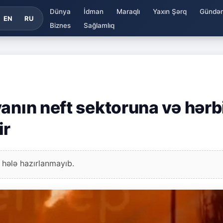
Dünya
İdman
Maraqlı
Yaxın Şərq
Gündə
EN
RU
Biznes
Sağlamlıq
anın neft sektoruna və hərb
ir
 hələ hazırlanmayıb.