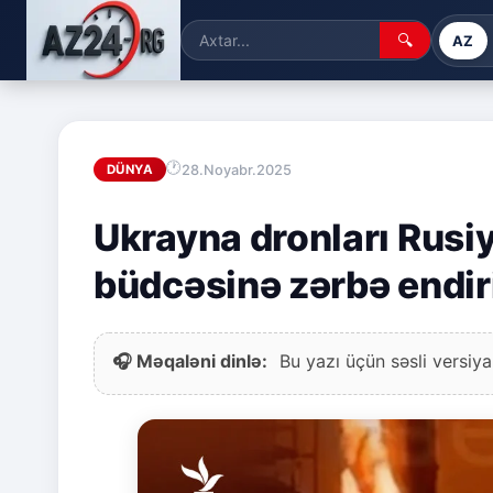
🔍
AZ
28.Noyabr.2025
DÜNYA
Ukrayna dronları Rusiy
büdcəsinə zərbə endir
🎧 Məqaləni dinlə:
Bu yazı üçün səsli versiya