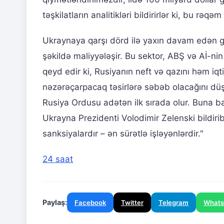
təşkilatların analitikləri bildirirlər ki, bu rəq
Ukraynaya qarşı dörd ilə yaxın davam edən gen
şəkildə maliyyələşir. Bu sektor, ABŞ və Aİ-nin
qeyd edir ki, Rusiyanın neft və qazını həm i
nəzərəçarpacaq təsirlərə səbəb olacağını dü
Rusiya Ordusu adətən ilk sırada olur. Buna
Ukrayna Prezidenti Volodimir Zelenski bildirib
sanksiyalardır – ən sürətlə işləyənlərdir."
24 saat
Paylaş:
Facebook
Twitter
Telegram
What