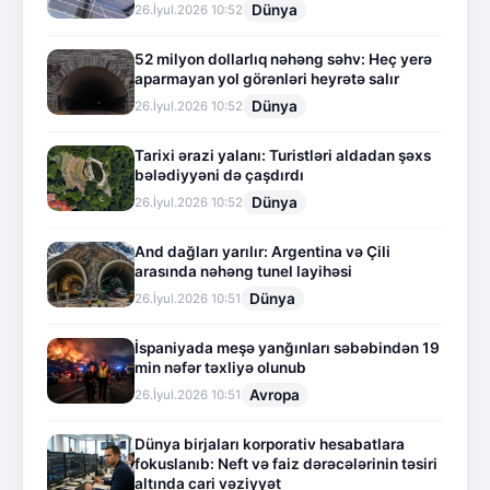
Dünya
26.İyul.2026 10:52
52 milyon dollarlıq nəhəng səhv: Heç yerə
aparmayan yol görənləri heyrətə salır
Dünya
26.İyul.2026 10:52
Tarixi ərazi yalanı: Turistləri aldadan şəxs
bələdiyyəni də çaşdırdı
Dünya
26.İyul.2026 10:52
And dağları yarılır: Argentina və Çili
arasında nəhəng tunel layihəsi
Dünya
26.İyul.2026 10:51
İspaniyada meşə yanğınları səbəbindən 19
min nəfər təxliyə olunub
Avropa
26.İyul.2026 10:51
Dünya birjaları korporativ hesabatlara
fokuslanıb: Neft və faiz dərəcələrinin təsiri
altında cari vəziyyət