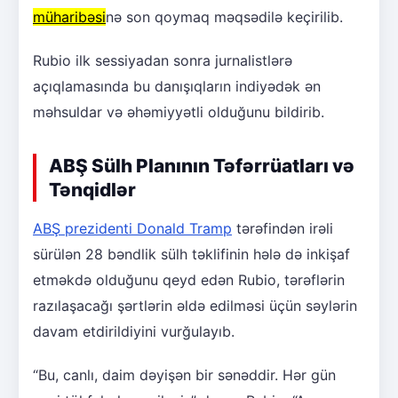
müharibəsi
nə son qoymaq məqsədilə keçirilib.
Rubio ilk sessiyadan sonra jurnalistlərə
açıqlamasında bu danışıqların indiyədək ən
məhsuldar və əhəmiyyətli olduğunu bildirib.
ABŞ Sülh Planının Təfərrüatları və
Tənqidlər
ABŞ prezidenti Donald Tramp
tərəfindən irəli
sürülən 28 bəndlik sülh təklifinin hələ də inkişaf
etməkdə olduğunu qeyd edən Rubio, tərəflərin
razılaşacağı şərtlərin əldə edilməsi üçün səylərin
davam etdirildiyini vurğulayıb.
“Bu, canlı, daim dəyişən bir sənəddir. Hər gün