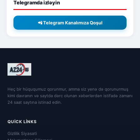
Telegramda izləyin
📲 Telegram Kanalımıza Qoşul
Heç bir hüququmuz qorunmur, amma siz yenə də qorunurmuş
kimi davranın və saytda dərc olunan xəbərlərdən istifadə zamanı
24 saat saytına istinad edin.
QUICK LINKS
Gizlilik Siyasəti