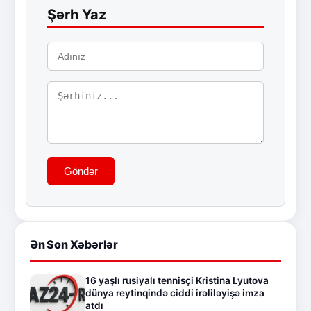
Şərh Yaz
Göndər
Ən Son Xəbərlər
16 yaşlı rusiyalı tennisçi Kristina Lyutova
dünya reytinqində ciddi irəliləyişə imza
atdı