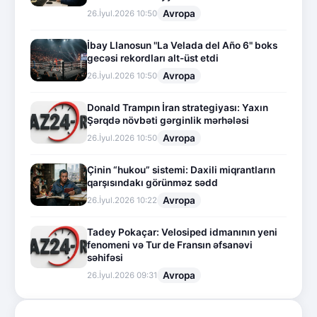
Avropa
26.İyul.2026 10:50
İbay Llanosun "La Velada del Año 6" boks
gecəsi rekordları alt-üst etdi
Avropa
26.İyul.2026 10:50
Donald Trampın İran strategiyası: Yaxın
Şərqdə növbəti gərginlik mərhələsi
Avropa
26.İyul.2026 10:50
Çinin “hukou” sistemi: Daxili miqrantların
qarşısındakı görünməz sədd
Avropa
26.İyul.2026 10:22
Tadey Pokaçar: Velosiped idmanının yeni
fenomeni və Tur de Fransın əfsanəvi
səhifəsi
Avropa
26.İyul.2026 09:31