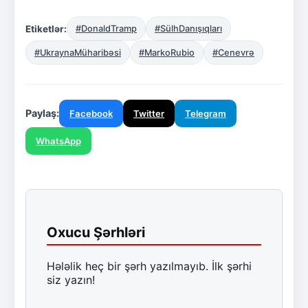
Etiketlər:
#DonaldTramp
#SülhDanışıqları
#UkraynaMüharibəsi
#MarkoRubio
#Cenevrə
Paylaş:
Facebook
Twitter
Telegram
WhatsApp
Oxucu Şərhləri
Hələlik heç bir şərh yazılmayıb. İlk şərhi
siz yazın!