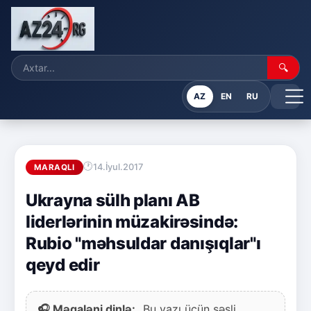
🔍
AZ
EN
RU
14.İyul.2017
MARAQLI
Ukrayna sülh planı AB
liderlərinin müzakirəsində:
Rubio "məhsuldar danışıqlar"ı
qeyd edir
🎧 Məqaləni dinlə:
Bu yazı üçün səsli