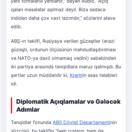
yeni töhfələrlə yenilənir,” deyən Rubio, “Açıq
qalan məsələlər aşılmaz deyil. Bizə sadəcə
indidən daha çox vaxt lazımdır,” sözlərini əlavə
edib.
ABŞ-ın təklifi, Rusiyaya verilən güzəştlər (ərazi
güzəşti, ordunun ölçüsünün məhdudlaşdırılması
və NATO-ya daxil olmamaq vədini) səbəbindən
iki partiya arasında tənqidlərə məruz qalmışdı. Bu
şərtlər uzun müddətdir ki,
Kreml
in əsas tələbləri
idi.
Diplomatik Açıqlamalar və Gələcək
Adımlar
Tənqidlər fonunda
ABŞ Dövlət Departamenti
nin
sözçüsü, bu təklifin “həm rusların, həm də