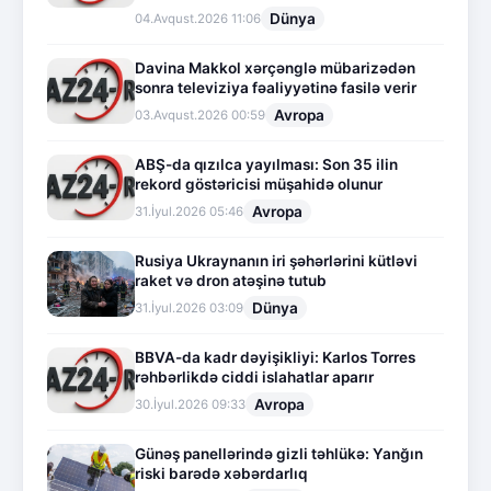
Dünya
04.Avqust.2026 11:06
Davina Makkol xərçənglə mübarizədən
sonra televiziya fəaliyyətinə fasilə verir
Avropa
03.Avqust.2026 00:59
ABŞ-da qızılca yayılması: Son 35 ilin
rekord göstəricisi müşahidə olunur
Avropa
31.İyul.2026 05:46
Rusiya Ukraynanın iri şəhərlərini kütləvi
raket və dron atəşinə tutub
Dünya
31.İyul.2026 03:09
BBVA-da kadr dəyişikliyi: Karlos Torres
rəhbərlikdə ciddi islahatlar aparır
Avropa
30.İyul.2026 09:33
Günəş panellərində gizli təhlükə: Yanğın
riski barədə xəbərdarlıq