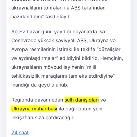
ukraynalıların töhfələri ilə ABŞ tərəfindən
hazırlandığını” təsdiqləyib.
Ağ Ev
bazar günü yaydığı bəyanatda isə
Cenevrədə yüksək səviyyəli ABŞ, Ukrayna və
Avropa rəsmilərinin iştirakı ilə təklifə “düzəlişlər
və aydınlaşdırmalar” edildiyini bildirib. Həmçinin,
ukraynalıların mövcud layihənin “milli
təhlükəsizlik maraqlarını tam əks etdirdiyinə”
inandığı da qeyd olunub.
Regionda davam edən
sülh danışıqları
və
Ukrayna müharibəsi
ilə bağlı bütün yeni
inkişafları sizə çatdıracağıq.
24 saat