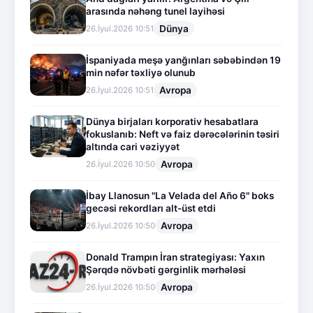
arasında nəhəng tunel layihəsi
Dünya
26.İyul.2026 10:51
İspaniyada meşə yanğınları səbəbindən 19
min nəfər təxliyə olunub
Avropa
26.İyul.2026 10:51
Dünya birjaları korporativ hesabatlara
fokuslanıb: Neft və faiz dərəcələrinin təsiri
altında cari vəziyyət
Avropa
26.İyul.2026 10:50
İbay Llanosun "La Velada del Año 6" boks
gecəsi rekordları alt-üst etdi
Avropa
26.İyul.2026 10:50
Donald Trampın İran strategiyası: Yaxın
Şərqdə növbəti gərginlik mərhələsi
Avropa
26.İyul.2026 10:50