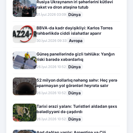
Rusiya Ukraynanın iri şəhərlərini kütləvi
raket və dron atəşinə tutub
Dünya
31.İyul.2026 03:09
BBVA-da kadr dəyişikliyi: Karlos Torres
rəhbərlikdə ciddi islahatlar aparır
Avropa
30.İyul.2026 09:33
Günəş panellərində gizli təhlükə: Yanğın
riski barədə xəbərdarlıq
Dünya
26.İyul.2026 10:52
52 milyon dollarlıq nəhəng səhv: Heç yerə
aparmayan yol görənləri heyrətə salır
Dünya
26.İyul.2026 10:52
Tarixi ərazi yalanı: Turistləri aldadan şəxs
bələdiyyəni də çaşdırdı
Dünya
26.İyul.2026 10:52
And dağları yarılır: Argentina və Çili