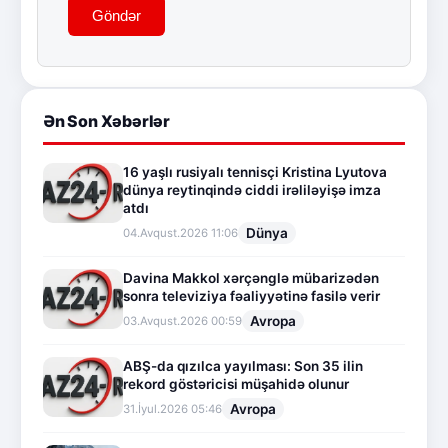
Göndər
Ən Son Xəbərlər
16 yaşlı rusiyalı tennisçi Kristina Lyutova
dünya reytinqində ciddi irəliləyişə imza
atdı
Dünya
04.Avqust.2026 11:06
Davina Makkol xərçənglə mübarizədən
sonra televiziya fəaliyyətinə fasilə verir
Avropa
03.Avqust.2026 00:59
ABŞ-da qızılca yayılması: Son 35 ilin
rekord göstəricisi müşahidə olunur
Avropa
31.İyul.2026 05:46