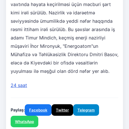
vaxtında həyata keçirilməsi üçün məcburi şərt
kimi irəli sürülüb. Nazirlik və idarəetmə
səviyyəsində ümumilikdə yeddi nəfər haqqında
rəsmi ittiham irəli sürülüb. Bu şəxslər arasında iş
adamı Timur Mindich, keçmiş enerji nazirliyi
müşaviri İhor Mironyuk, "Energoatom"un
Mühafizə və Təhlükəsizlik Direktoru Dmitri Basov,
eləcə də Kiyevdəki bir ofisdə vəsaitlərin
yuyulması ilə məşğul olan dörd nəfər yer alıb.
24 saat
Paylaş:
Facebook
Twitter
Telegram
WhatsApp