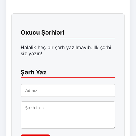
Oxucu Şərhləri
Hələlik heç bir şərh yazılmayıb. İlk şərhi
siz yazın!
Şərh Yaz