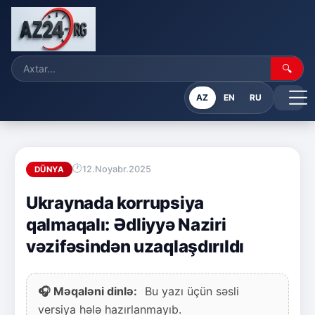
🔍
AZ
EN
RU
12.Noyabr.2025
DÜNYA
Ukraynada korrupsiya
qalmaqalı: Ədliyyə Naziri
vəzifəsindən uzaqlaşdırıldı
🎧 Məqaləni dinlə:
Bu yazı üçün səsli
versiya hələ hazırlanmayıb.