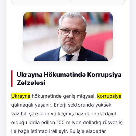
Ukrayna Hökumətində Korrupsiya
Zəlzələsi
Ukrayna
hökumətində geniş miqyaslı
korrupsiya
qalmaqalı yaşanır. Enerji sektorunda yüksək
vəzifəli şəxslərin və keçmiş nazirlərin də daxil
olduğu iddia edilən 100 milyon dollarlıq rüşvət işi
ilə bağlı istintaq irəliləyir. Bu işlə əlaqədar