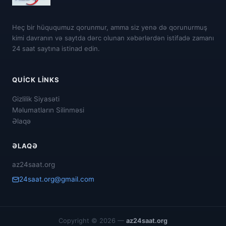
Heç bir hüququmuz qorunmur, amma siz yenə də qorunurmuş
kimi davranın və saytda dərc olunan xəbərlərdən istifadə zamanı
24 saat saytına istinad edin.
QUICK LINKS
Gizlilik Siyasəti
Məlumatların Silinməsi
Əlaqə
ƏLAQƏ
az24saat.org
24saat.org@gmail.com
Copyright © 2026 —
az24saat.org