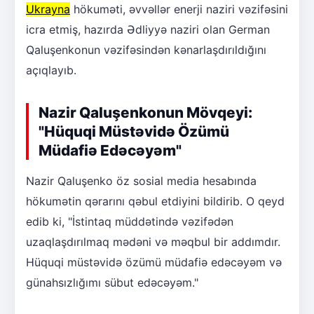
Ukrayna
hökuməti, əvvəllər enerji naziri vəzifəsini
icra etmiş, hazırda Ədliyyə naziri olan German
Qaluşenkonun vəzifəsindən kənarlaşdırıldığını
açıqlayıb.
Nazir Qaluşenkonun Mövqeyi:
"Hüquqi Müstəvidə Özümü
Müdafiə Edəcəyəm"
Nazir Qaluşenko öz sosial media hesabında
hökumətin qərarını qəbul etdiyini bildirib. O qeyd
edib ki, "İstintaq müddətində vəzifədən
uzaqlaşdırılmaq mədəni və məqbul bir addımdır.
Hüquqi müstəvidə özümü müdafiə edəcəyəm və
günahsızlığımı sübut edəcəyəm."