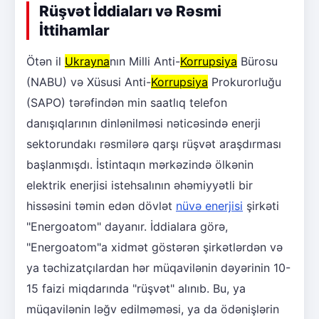
Rüşvət İddiaları və Rəsmi
İttihamlar
Ötən il
Ukrayna
nın Milli Anti-
Korrupsiya
Bürosu
(NABU) və Xüsusi Anti-
Korrupsiya
Prokurorluğu
(SAPO) tərəfindən min saatlıq telefon
danışıqlarının dinlənilməsi nəticəsində enerji
sektorundakı rəsmilərə qarşı rüşvət araşdırması
başlanmışdı. İstintaqın mərkəzində ölkənin
elektrik enerjisi istehsalının əhəmiyyətli bir
hissəsini təmin edən dövlət
nüvə enerjisi
şirkəti
"Energoatom" dayanır. İddialara görə,
"Energoatom"a xidmət göstərən şirkətlərdən və
ya təchizatçılardan hər müqavilənin dəyərinin 10-
15 faizi miqdarında "rüşvət" alınıb. Bu, ya
müqavilənin ləğv edilməməsi, ya da ödənişlərin