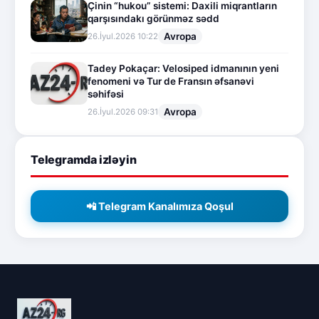
Çinin “hukou” sistemi: Daxili miqrantların
qarşısındakı görünməz sədd
Avropa
26.İyul.2026 10:22
Tadey Pokaçar: Velosiped idmanının yeni
fenomeni və Tur de Fransın əfsanəvi
səhifəsi
Avropa
26.İyul.2026 09:31
Telegramda izləyin
📲 Telegram Kanalımıza Qoşul