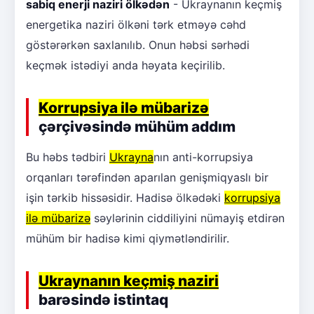
sabiq enerji naziri ölkədən
- Ukraynanın keçmiş
energetika naziri ölkəni tərk etməyə cəhd
göstərərkən saxlanılıb. Onun həbsi sərhədi
keçmək istədiyi anda həyata keçirilib.
Korrupsiya ilə mübarizə
çərçivəsində mühüm addım
Bu həbs tədbiri
Ukrayna
nın anti-korrupsiya
orqanları tərəfindən aparılan genişmiqyaslı bir
işin tərkib hissəsidir. Hadisə ölkədəki
korrupsiya
ilə mübarizə
səylərinin ciddiliyini nümayiş etdirən
mühüm bir hadisə kimi qiymətləndirilir.
Ukraynanın keçmiş naziri
barəsində istintaq