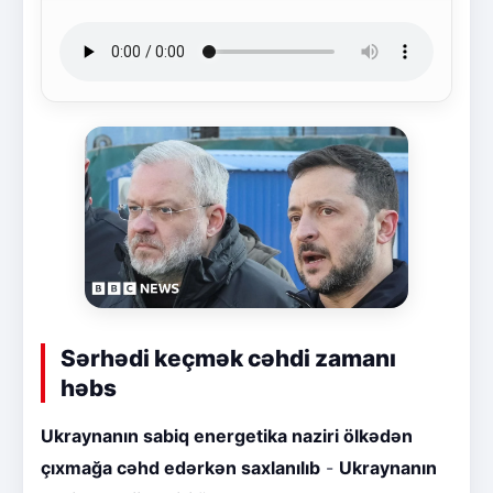
Sərhədi keçmək cəhdi zamanı
həbs
Ukraynanın sabiq energetika naziri ölkədən
çıxmağa cəhd edərkən saxlanılıb
-
Ukraynanın