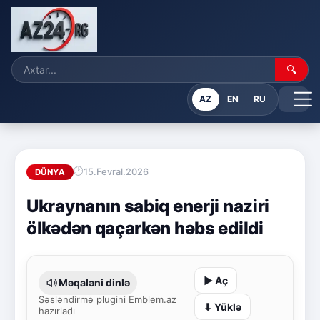
🔍
AZ
EN
RU
15.Fevral.2026
DÜNYA
Ukraynanın sabiq enerji naziri
ölkədən qaçarkən həbs edildi
▶ Aç
Məqaləni dinlə
Səsləndirmə plugini Emblem.az
⬇ Yüklə
hazırladı