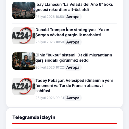
İbay Llanosun "La Velada del Año 6" boks
gecəsi rekordları alt-üst etdi
Avropa
26.İyul.2026 10:50
Donald Trampın İran strategiyası: Yaxın
Şərqdə növbəti gərginlik mərhələsi
Avropa
26.İyul.2026 10:50
Çinin “hukou” sistemi: Daxili miqrantların
qarşısındakı görünməz sədd
Avropa
26.İyul.2026 10:22
Tadey Pokaçar: Velosiped idmanının yeni
fenomeni və Tur de Fransın əfsanəvi
səhifəsi
Avropa
26.İyul.2026 09:31
Telegramda izləyin