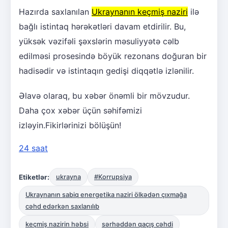
Hazırda saxlanılan
Ukraynanın keçmiş naziri
ilə
bağlı istintaq hərəkətləri davam etdirilir. Bu,
yüksək vəzifəli şəxslərin məsuliyyətə cəlb
edilməsi prosesində böyük rezonans doğuran bir
hadisədir və istintaqın gedişi diqqətlə izlənilir.
Əlavə olaraq, bu xəbər önəmli bir mövzudur.
Daha çox xəbər üçün səhifəmizi
izləyin.Fikirlərinizi bölüşün!
24 saat
Etiketlər:
ukrayna
#Korrupsiya
Ukraynanın sabiq energetika naziri ölkədən çıxmağa
cəhd edərkən saxlanılıb
keçmiş nazirin həbsi
sərhəddən qaçış cəhdi