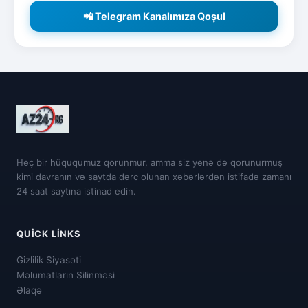
📲 Telegram Kanalımıza Qoşul
Heç bir hüququmuz qorunmur, amma siz yenə də qorunurmuş
kimi davranın və saytda dərc olunan xəbərlərdən istifadə zamanı
24 saat saytına istinad edin.
QUICK LINKS
Gizlilik Siyasəti
Məlumatların Silinməsi
Əlaqə