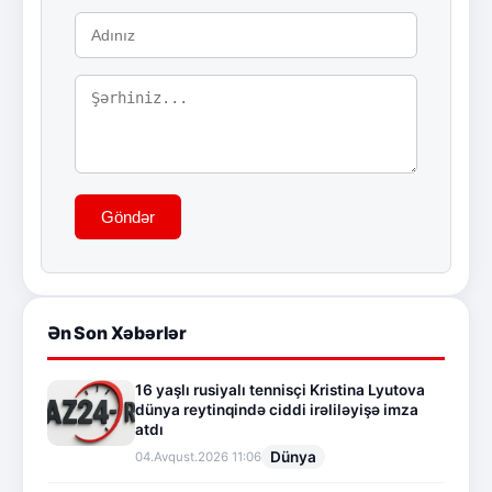
Göndər
Ən Son Xəbərlər
16 yaşlı rusiyalı tennisçi Kristina Lyutova
dünya reytinqində ciddi irəliləyişə imza
atdı
Dünya
04.Avqust.2026 11:06