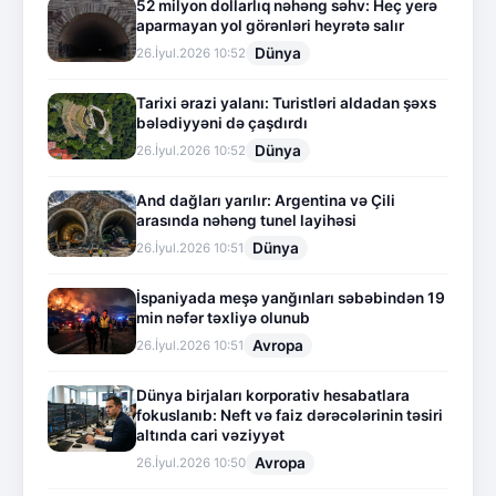
52 milyon dollarlıq nəhəng səhv: Heç yerə
aparmayan yol görənləri heyrətə salır
Dünya
26.İyul.2026 10:52
Tarixi ərazi yalanı: Turistləri aldadan şəxs
bələdiyyəni də çaşdırdı
Dünya
26.İyul.2026 10:52
And dağları yarılır: Argentina və Çili
arasında nəhəng tunel layihəsi
Dünya
26.İyul.2026 10:51
İspaniyada meşə yanğınları səbəbindən 19
min nəfər təxliyə olunub
Avropa
26.İyul.2026 10:51
Dünya birjaları korporativ hesabatlara
fokuslanıb: Neft və faiz dərəcələrinin təsiri
altında cari vəziyyət
Avropa
26.İyul.2026 10:50