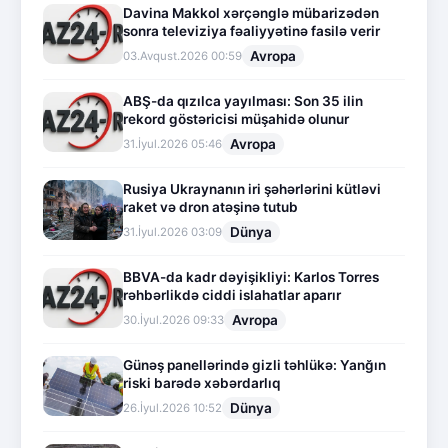
Davina Makkol xərçənglə mübarizədən
sonra televiziya fəaliyyətinə fasilə verir
Avropa
03.Avqust.2026 00:59
ABŞ-da qızılca yayılması: Son 35 ilin
rekord göstəricisi müşahidə olunur
Avropa
31.İyul.2026 05:46
Rusiya Ukraynanın iri şəhərlərini kütləvi
raket və dron atəşinə tutub
Dünya
31.İyul.2026 03:09
BBVA-da kadr dəyişikliyi: Karlos Torres
rəhbərlikdə ciddi islahatlar aparır
Avropa
30.İyul.2026 09:33
Günəş panellərində gizli təhlükə: Yanğın
riski barədə xəbərdarlıq
Dünya
26.İyul.2026 10:52