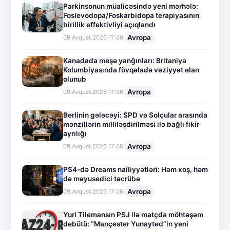
Parkinsonun müalicəsində yeni mərhələ:
Foslevodopa/Foskarbidopa terapiyasının
birillik effektivliyi açıqlandı
Avropa
09.Avqust.2026 17:36
Kanadada meşə yanğınları: Britaniya
Kolumbiyasında fövqəladə vəziyyət elan
olunub
Avropa
09.Avqust.2026 17:36
Berlinin gələcəyi: SPD və Solçular arasında
mənzillərin milliləşdirilməsi ilə bağlı fikir
ayrılığı
Avropa
09.Avqust.2026 17:36
PS4-də Dreams nailiyyətləri: Həm xoş, həm
də məyusedici təcrübə
Avropa
09.Avqust.2026 17:36
Yuri Tilemansın PSJ ilə matçda möhtəşəm
debütü: “Mançester Yunayted”in yeni