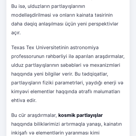
Bu isə, ulduzların partlayışlarının
modelləşdirilməsi və onların kainata təsirinin
daha dəqiq anlaşılması üçün yeni perspektivlər
açır.
Texas Tex Universitetinin astronomiya
professorunun rəhbərliyi ilə aparılan araşdırmalar,
ulduz partlayışlarının səbəbləri və mexanizmləri
haqqında yeni bilgilər verir. Bu tədqiqatlar,
partlayışların fiziki parametrləri, yaydığı enerji və
kimyəvi elementlər haqqında ətraflı məlumatları
ehtiva edir.
Bu cür araşdırmalar,
kosmik partlayışlar
haqqında biliklərimizi artırmaqla yanaşı, kainatın
inkişafı və elementlərin yaranması kimi