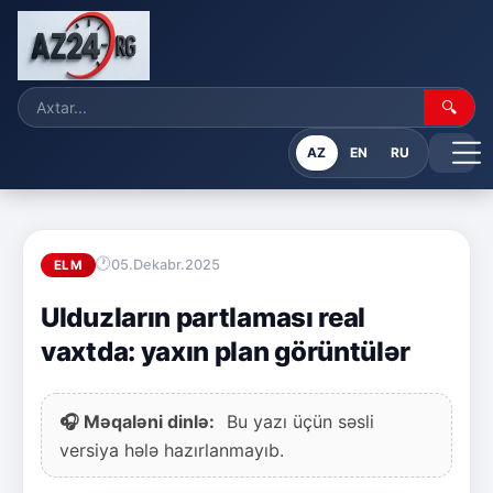
🔍
AZ
EN
RU
05.Dekabr.2025
ELM
Ulduzların partlaması real
vaxtda: yaxın plan görüntülər
🎧 Məqaləni dinlə:
Bu yazı üçün səsli
versiya hələ hazırlanmayıb.