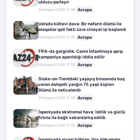
ulduzu parlayır
Avropa
09.Avqust.2026 17:36
Uelsdə kütləvi dava: Bir nəfərin ölümü ilə
əlaqədar qətl faktı üzrə cinayət işi başlanıb
Avropa
09.Avqust.2026 17:35
FİFA-da gərginlik: Canni İnfantinoya qarşı
kampaniya aparıldığı iddia edilir
Avropa
09.Avqust.2026 17:35
Stoke-on-Trentdəki yaşayış binasında baş
verən dəhşətli yanğın 75 yaşlı kişinin
ölümü ilə nəticələnib
Avropa
09.Avqust.2026 17:35
İspaniyada ekstremal hava: İstilik və güclü
fırtına ilə bağlı xəbərdarlıq edilib
Avropa
09.Avqust.2026 17:35
İspaniyada siyasi böhran: Vox hökumətə