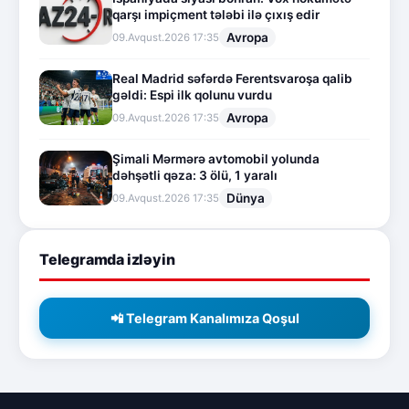
qarşı impiçment tələbi ilə çıxış edir
Avropa
09.Avqust.2026 17:35
Real Madrid səfərdə Ferentsvaroşa qalib
gəldi: Espi ilk qolunu vurdu
Avropa
09.Avqust.2026 17:35
Şimali Mərmərə avtomobil yolunda
dəhşətli qəza: 3 ölü, 1 yaralı
Dünya
09.Avqust.2026 17:35
Telegramda izləyin
📲 Telegram Kanalımıza Qoşul