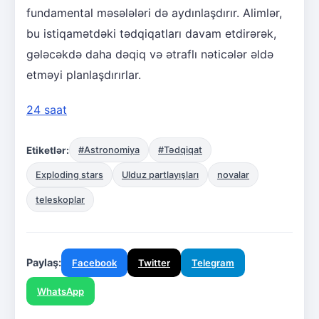
fundamental məsələləri də aydınlaşdırır. Alimlər,
bu istiqamətdəki tədqiqatları davam etdirərək,
gələcəkdə daha dəqiq və ətraflı nəticələr əldə
etməyi planlaşdırırlar.
24 saat
Etiketlər:
#Astronomiya
#Tədqiqat
Exploding stars
Ulduz partlayışları
novalar
teleskoplar
Paylaş:
Facebook
Twitter
Telegram
WhatsApp