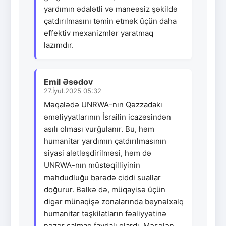
yardımın ədalətli və maneəsiz şəkildə
çatdırılmasını təmin etmək üçün daha
effektiv mexanizmlər yaratmaq
lazımdır.
Emil Əsədov
27.İyul.2025 05:32
Məqalədə UNRWA-nın Qəzzadakı
əməliyyatlarının İsrailin icazəsindən
asılı olması vurğulanır. Bu, həm
humanitar yardımın çatdırılmasının
siyasi alətləşdirilməsi, həm də
UNRWA-nın müstəqilliyinin
məhdudluğu barədə ciddi suallar
doğurur. Bəlkə də, müqayisə üçün
digər münaqişə zonalarında beynəlxalq
humanitar təşkilatların fəaliyyətinə
nəzər salmaq faydalı olardı. Məsələn,