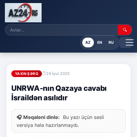
🔍
AZ
EN
RU
24.İyul.2025
YAXIN ŞƏRQ
UNRWA-nın Qazaya cavabı
İsraildən asılıdır
🎧 Məqaləni dinlə:
Bu yazı üçün səsli
versiya hələ hazırlanmayıb.