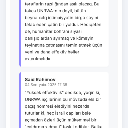
tərəflərin razılığından asılı olacaq. Bu,
təkcə UNRWA-nın deyil, bütün
beynəlxalq ictimaiyyətin birgə səyini
tələb edən çətin bir yoldur. Həqiqətən
də, humanitar böhranı siyasi
danışıqlardan ayırmaq və köməyin
təyinatına çatmasını təmin etmək üçün
yeni və daha effektiv həllər
axtarılmalıdır.
Səid Rəhimov
04.Sentyabr.2025 17:38
"Yüksək effektivlik" dedikdə, yəqin ki,
UNRWA işçilərinin bu mövzuda elə bir
qaçış nömrəsi elədiyini nəzərdə
tuturlar ki, heç İsrail qapıları belə
açmadan özləri üçün mükəmməl bir
"çatdırma xidməti" təşkil ediblər. Bəlkə