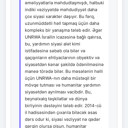
əməliyyatlarla məhdudlaşmışdı, halbuki
indiki vəziyyətdə məhdudiyyət daha
çox siyasi xarakter daşıyır. Bu fərq,
uzunmüddətli həll tapmaq üçün daha
kompleks bir yanaşma tələb edir. Əgər
UNRWA İsrailin icazəsinə bağlı qalırsa,
bu, yardımın siyasi alət kimi
istifadəsinə səbəb ola bilər və
qaçqınların ehtiyaclarının obyektiv və
siyasətdən kənar şəkildə ödənilməsinə
maneə törədə bilər. Bu məsələnin həlli
üçün UNRWA-nın daha müstəqil bir
mövqe tutması və humanitar yardımın
siyasətdən ayrılması vacibdir. Bu,
beynəlxalq təşkilatlar və dünya
birliyinin dəstəyini tələb edir. 2014-cü
il hadisəsindən çıxarıla biləcək əsas
dərs odur ki, siyasi vəziyyət nə qədər
gərgin olursa olsun, humanitar