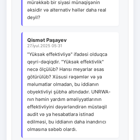
mürəkkəb bir siyasi münaqişənin
əksidir və alternativ həllər daha real
deyil?
Qismət Paşayev
27.İyul.2025 05:31
"Yüksək effektivliyə" ifadəsi olduqca
qeyri-dəqiqdir. "Yüksək effektivlik"
necə ölçülüb? Hansı meyarlar əsas
götürülüb? Xüsusi rəqəmlər və ya
məlumatlar olmadan, bu iddianın
obyektivliyi şübhə altındadır. UNRWA-
nın həmin yardım əməliyyatlarının
effektivliyini dəyərləndirən müstəqil
audit və ya hesabatlara istinad
edilməsi, bu iddianın daha inandırıcı
olmasına səbəb olardı.