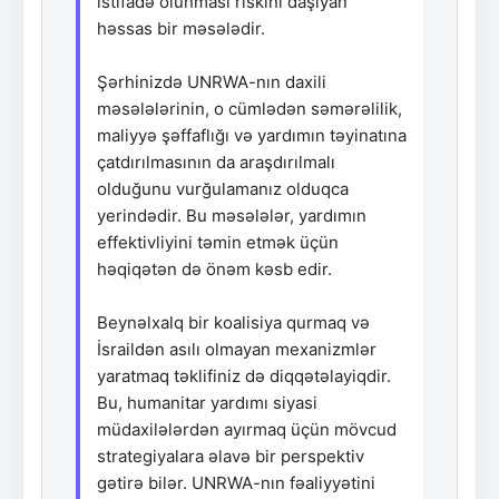
istifadə olunması riskini daşıyan
həssas bir məsələdir.
Şərhinizdə UNRWA-nın daxili
məsələlərinin, o cümlədən səmərəlilik,
maliyyə şəffaflığı və yardımın təyinatına
çatdırılmasının da araşdırılmalı
olduğunu vurğulamanız olduqca
yerindədir. Bu məsələlər, yardımın
effektivliyini təmin etmək üçün
həqiqətən də önəm kəsb edir.
Beynəlxalq bir koalisiya qurmaq və
İsraildən asılı olmayan mexanizmlər
yaratmaq təklifiniz də diqqətəlayiqdir.
Bu, humanitar yardımı siyasi
müdaxilələrdən ayırmaq üçün mövcud
strategiyalara əlavə bir perspektiv
gətirə bilər. UNRWA-nın fəaliyyətini