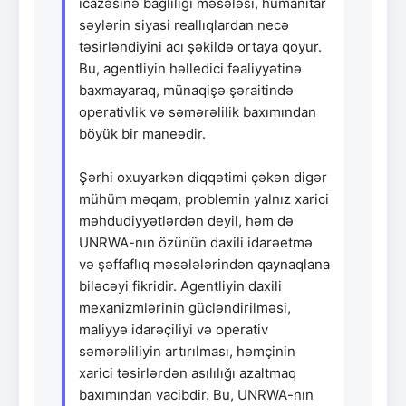
icazəsinə bağlılığı məsələsi, humanitar
səylərin siyasi reallıqlardan necə
təsirləndiyini acı şəkildə ortaya qoyur.
Bu, agentliyin həlledici fəaliyyətinə
baxmayaraq, münaqişə şəraitində
operativlik və səmərəlilik baxımından
böyük bir maneədir.
Şərhi oxuyarkən diqqətimi çəkən digər
mühüm məqam, problemin yalnız xarici
məhdudiyyətlərdən deyil, həm də
UNRWA-nın özünün daxili idarəetmə
və şəffaflıq məsələlərindən qaynaqlana
biləcəyi fikridir. Agentliyin daxili
mexanizmlərinin gücləndirilməsi,
maliyyə idarəçiliyi və operativ
səmərəliliyin artırılması, həmçinin
xarici təsirlərdən asılılığı azaltmaq
baxımından vacibdir. Bu, UNRWA-nın