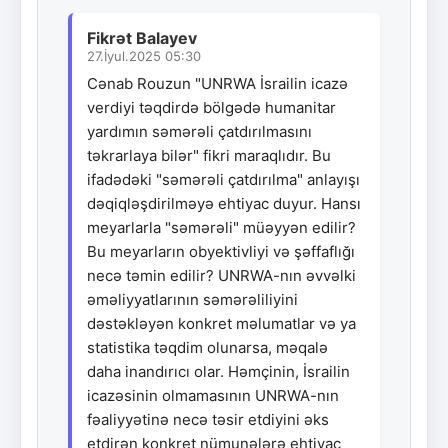
Fikrət Balayev
27.İyul.2025 05:30
Cənab Rouzun "UNRWA İsrailin icazə
verdiyi təqdirdə bölgədə humanitar
yardımın səmərəli çatdırılmasını
təkrarlaya bilər" fikri maraqlıdır. Bu
ifadədəki "səmərəli çatdırılma" anlayışı
dəqiqləşdirilməyə ehtiyac duyur. Hansı
meyarlarla "səmərəli" müəyyən edilir?
Bu meyarların obyektivliyi və şəffaflığı
necə təmin edilir? UNRWA-nın əvvəlki
əməliyyatlarının səmərəliliyini
dəstəkləyən konkret məlumatlar və ya
statistika təqdim olunarsa, məqalə
daha inandırıcı olar. Həmçinin, İsrailin
icazəsinin olmamasının UNRWA-nın
fəaliyyətinə necə təsir etdiyini əks
etdirən konkret nümunələrə ehtiyac