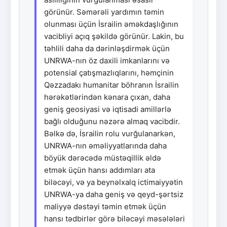
görünür. Səmərəli yardımın təmin
olunması üçün İsrailin əməkdaşlığının
vacibliyi açıq şəkildə görünür. Lakin, bu
təhlili daha da dərinləşdirmək üçün
UNRWA-nın öz daxili imkanlarını və
potensial çatışmazlıqlarını, həmçinin
Qəzzadakı humanitar böhranın İsrailin
hərəkətlərindən kənara çıxan, daha
geniş geosiyasi və iqtisadi amillərlə
bağlı olduğunu nəzərə almaq vacibdir.
Bəlkə də, İsrailin rolu vurğulanarkən,
UNRWA-nın əməliyyatlarında daha
böyük dərəcədə müstəqillik əldə
etmək üçün hansı addımları ata
biləcəyi, və ya beynəlxalq ictimaiyyətin
UNRWA-ya daha geniş və qeyd-şərtsiz
maliyyə dəstəyi təmin etmək üçün
hansı tədbirlər görə biləcəyi məsələləri