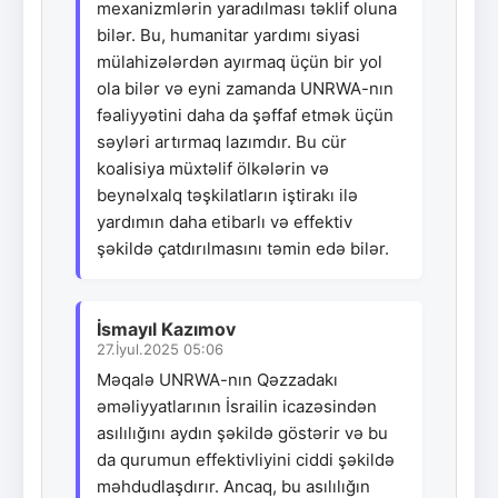
mexanizmlərin yaradılması təklif oluna
bilər. Bu, humanitar yardımı siyasi
mülahizələrdən ayırmaq üçün bir yol
ola bilər və eyni zamanda UNRWA-nın
fəaliyyətini daha da şəffaf etmək üçün
səyləri artırmaq lazımdır. Bu cür
koalisiya müxtəlif ölkələrin və
beynəlxalq təşkilatların iştirakı ilə
yardımın daha etibarlı və effektiv
şəkildə çatdırılmasını təmin edə bilər.
İsmayıl Kazımov
27.İyul.2025 05:06
Məqalə UNRWA-nın Qəzzadakı
əməliyyatlarının İsrailin icazəsindən
asılılığını aydın şəkildə göstərir və bu
da qurumun effektivliyini ciddi şəkildə
məhdudlaşdırır. Ancaq, bu asılılığın