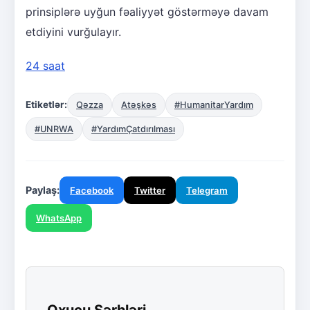
prinsiplərə uyğun fəaliyyət göstərməyə davam
etdiyini vurğulayır.
24 saat
Etiketlər:
Qəzza
Atəşkəs
#HumanitarYardım
#UNRWA
#YardımÇatdırılması
Paylaş:
Facebook
Twitter
Telegram
WhatsApp
Oxucu Şərhləri