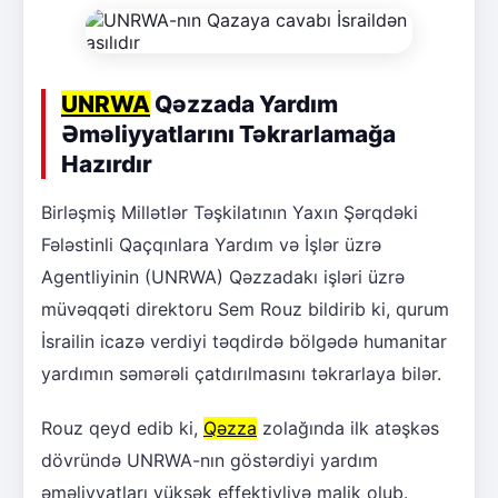
UNRWA
Qəzzada Yardım
Əməliyyatlarını Təkrarlamağa
Hazırdır
Birləşmiş Millətlər Təşkilatının Yaxın Şərqdəki
Fələstinli Qaçqınlara Yardım və İşlər üzrə
Agentliyinin (UNRWA) Qəzzadakı işləri üzrə
müvəqqəti direktoru Sem Rouz bildirib ki, qurum
İsrailin icazə verdiyi təqdirdə bölgədə humanitar
yardımın səmərəli çatdırılmasını təkrarlaya bilər.
Rouz qeyd edib ki,
Qəzza
zolağında ilk atəşkəs
dövründə UNRWA-nın göstərdiyi yardım
əməliyyatları yüksək effektivliyə malik olub.