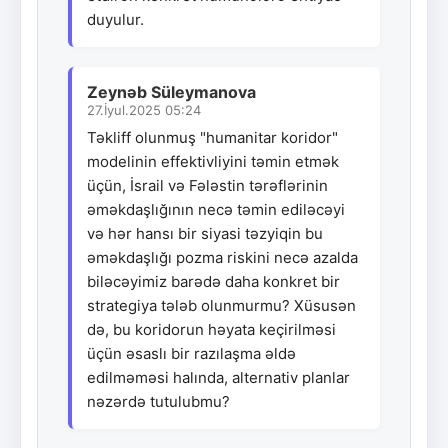
duyulur.
Zeynəb Süleymanova
27.İyul.2025 05:24
Təkliff olunmuş "humanitar koridor"
modelinin effektivliyini təmin etmək
üçün, İsrail və Fələstin tərəflərinin
əməkdaşlığının necə təmin ediləcəyi
və hər hansı bir siyasi təzyiqin bu
əməkdaşlığı pozma riskini necə azalda
biləcəyimiz barədə daha konkret bir
strategiya tələb olunmurmu? Xüsusən
də, bu koridorun həyata keçirilməsi
üçün əsaslı bir razılaşma əldə
edilməməsi halında, alternativ planlar
nəzərdə tutulubmu?