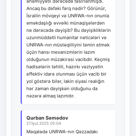
əhəmiyyətli dərəcədə təsirlənmişdi.
Ancaq bu dəfəki fərq nədir? Görünür,
İsrailin mövqeyi və UNRWA-nın onunla
əməkdaşlığı əvvəlki münaqişələrdən
nə dərəcədə dəyişib? Bu dəyişikliklərin
uzunmüddətli humanitar nəticələri və
UNRWA-nın müstəqilliyini təmin etmək
üçün hansı mexanizmlərin lazım
olduğunun müzakirəsi vacibdir. Keçmiş
hadisələrin təhlili, hazırkı vəziyyətin
effektiv idarə olunması üçün vacib bir
yol göstərə bilər, lakin siyasi realığın
hər zaman dəyişkən olduğunu da
nəzərə almaq lazımdır.
Qurban Səmədov
27.İyul.2025 05:04
Məqalədə UNRWA-nın Qəzzadakı