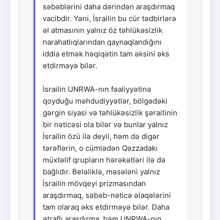
səbəblərini daha dərindən araşdırmaq
vacibdir. Yəni, İsrailin bu cür tədbirlərə
əl atmasının yalnız öz təhlükəsizlik
narahatlıqlarından qaynaqlandığını
iddia etmək həqiqətin tam əksini əks
etdirməyə bilər.
İsrailin UNRWA-nın fəaliyyətinə
qoyduğu məhdudiyyətlər, bölgədəki
gərgin siyasi və təhlükəsizlik şəraitinin
bir nəticəsi ola bilər və bunlar yalnız
İsrailin özü ilə deyil, həm də digər
tərəflərin, o cümlədən Qəzzadakı
müxtəlif qrupların hərəkətləri ilə də
bağlıdır. Beləliklə, məsələni yalnız
İsrailin mövqeyi prizmasından
araşdırmaq, səbəb-nəticə əlaqələrini
tam olaraq əks etdirməyə bilər. Daha
ətraflı araşdırma, həm UNRWA-nın,