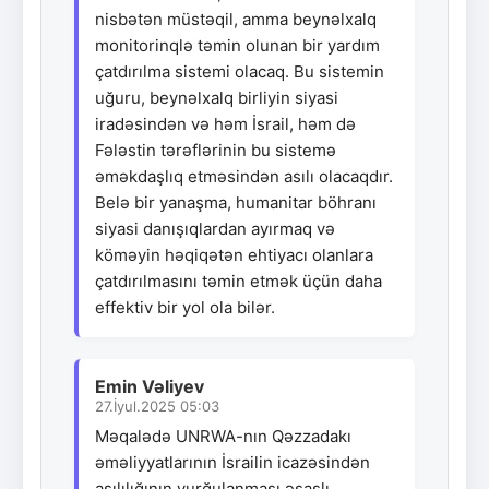
nisbətən müstəqil, amma beynəlxalq
monitorinqlə təmin olunan bir yardım
çatdırılma sistemi olacaq. Bu sistemin
uğuru, beynəlxalq birliyin siyasi
iradəsindən və həm İsrail, həm də
Fələstin tərəflərinin bu sistemə
əməkdaşlıq etməsindən asılı olacaqdır.
Belə bir yanaşma, humanitar böhranı
siyasi danışıqlardan ayırmaq və
köməyin həqiqətən ehtiyacı olanlara
çatdırılmasını təmin etmək üçün daha
effektiv bir yol ola bilər.
Emin Vəliyev
27.İyul.2025 05:03
Məqalədə UNRWA-nın Qəzzadakı
əməliyyatlarının İsrailin icazəsindən
asılılığının vurğulanması əsaslı