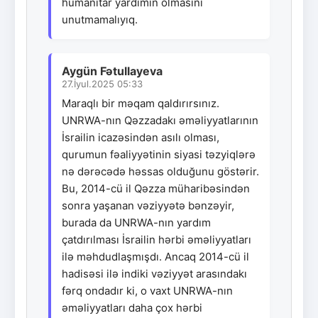
humanitar yardımın olmasını
unutmamalıyıq.
Aygün Fətullayeva
27.İyul.2025 05:33
Maraqlı bir məqam qaldırırsınız.
UNRWA-nın Qəzzadakı əməliyyatlarının
İsrailin icazəsindən asılı olması,
qurumun fəaliyyətinin siyasi təzyiqlərə
nə dərəcədə həssas olduğunu göstərir.
Bu, 2014-cü il Qəzza müharibəsindən
sonra yaşanan vəziyyətə bənzəyir,
burada da UNRWA-nın yardım
çatdırılması İsrailin hərbi əməliyyatları
ilə məhdudlaşmışdı. Ancaq 2014-cü il
hadisəsi ilə indiki vəziyyət arasındakı
fərq ondadır ki, o vaxt UNRWA-nın
əməliyyatları daha çox hərbi