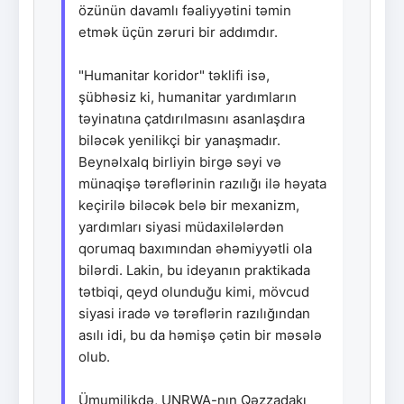
özünün davamlı fəaliyyətini təmin
etmək üçün zəruri bir addımdır.
"Humanitar koridor" təklifi isə,
şübhəsiz ki, humanitar yardımların
təyinatına çatdırılmasını asanlaşdıra
biləcək yenilikçi bir yanaşmadır.
Beynəlxalq birliyin birgə səyi və
münaqişə tərəflərinin razılığı ilə həyata
keçirilə biləcək belə bir mexanizm,
yardımları siyasi müdaxilələrdən
qorumaq baxımından əhəmiyyətli ola
bilərdi. Lakin, bu ideyanın praktikada
tətbiqi, qeyd olunduğu kimi, mövcud
siyasi iradə və tərəflərin razılığından
asılı idi, bu da həmişə çətin bir məsələ
olub.
Ümumilikdə, UNRWA-nın Qəzzadakı