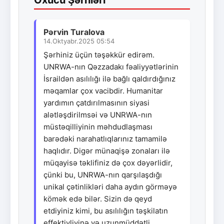
Pərvin Turalova
14.Oktyabr.2025 05:54
Şərhiniz üçün təşəkkür edirəm.
UNRWA-nın Qəzzadakı fəaliyyətlərinin
İsraildən asılılığı ilə bağlı qaldırdığınız
məqamlar çox vacibdir. Humanitar
yardımın çatdırılmasının siyasi
alətləşdirilmsəi və UNRWA-nın
müstəqilliyinin məhdudlaşması
barədəki narahatlıqlarınız tamamilə
haqlıdır. Digər münaqişə zonaları ilə
müqayisə təklifiniz də çox dəyərlidir,
çünki bu, UNRWA-nın qarşılaşdığı
unikal çətinlikləri daha aydın görməyə
kömək edə bilər. Sizin də qeyd
etdiyiniz kimi, bu asılılığın təşkilatın
effektivliyinə və uzunmüddətli