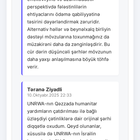
perspektivdə fələstinlilərin
ehtiyaclarını ödəmə qabiliyyətinə
təsirini dəyərləndirmək zəruridir.
Alternativ həllər və beynəlxalq birliyin
dəstəyi mövzularına toxunmağınız da
müzakirəni daha da zənginləşdirir. Bu
cür dərin düşüncəli şərhlər mövzunun
daha yaxşı anlaşılmasına böyük töhfə
verir.
Təranə Ziyadli
10.Oktyabr.2025 22:33
UNRWA-nın Qəzzada humanitar
yardımların çatdırılması ilə bağlı
üzləşdiyi çətinliklərə dair orijinal şərhi
diqqətlə oxudum. Qeyd olunanlar,
xüsusilə də UNRWA-nın İsrailin