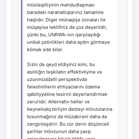
müstəqilliyinin məhdudlaşması
barədəki narahatlıqlarınız tamamilə
haqlıdır. Digər münaqişə zonaları ilə
müqayisə təklifiniz də çox dəyərlidir,
çünki bu, UNRWA-nın qarşılaşdığı
unikal çətinlikləri daha aydın görməyə
kömək edə bilər.
Sizin də qeyd etdiyiniz kimi, bu
asılılığın təşkilatın effektivliyinə və
uzunmüddətli perspektivdə
fələstinlilərin ehtiyaclarını ödəmə
qabiliyyətinə təsirini dəyərləndirmək
zəruridir. Alternativ həllər və
beynəlxalq birliyin dəstəyi mövzularına
toxunmağınız da müzakirəni daha da
zənginləşdirir. Bu cür dərin düşüncəli
şərhlər mövzunun daha yaxşı
anlaşılmasına böyük töhfə verir.