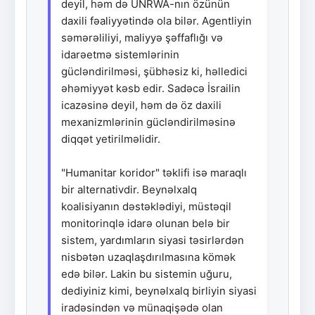
deyil, həm də UNRWA-nın özünün
daxili fəaliyyətində ola bilər. Agentliyin
səmərəliliyi, maliyyə şəffaflığı və
idarəetmə sistemlərinin
gücləndirilməsi, şübhəsiz ki, həlledici
əhəmiyyət kəsb edir. Sadəcə İsrailin
icazəsinə deyil, həm də öz daxili
mexanizmlərinin gücləndirilməsinə
diqqət yetirilməlidir.
"Humanitar koridor" təklifi isə maraqlı
bir alternativdir. Beynəlxalq
koalisiyanın dəstəklədiyi, müstəqil
monitorinqlə idarə olunan belə bir
sistem, yardımların siyasi təsirlərdən
nisbətən uzaqlaşdırılmasına kömək
edə bilər. Lakin bu sistemin uğuru,
dediyiniz kimi, beynəlxalq birliyin siyasi
iradəsindən və münaqişədə olan