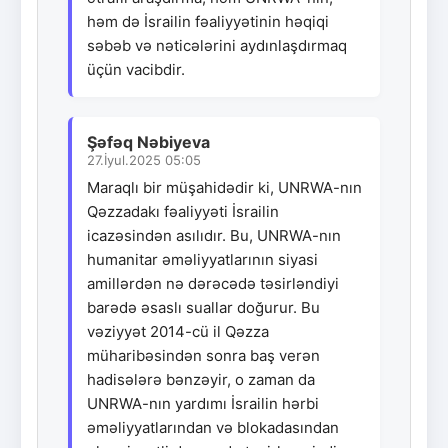
həm də İsrailin fəaliyyətinin həqiqi
səbəb və nəticələrini aydınlaşdırmaq
üçün vacibdir.
Şəfəq Nəbiyeva
27.İyul.2025 05:05
Maraqlı bir müşahidədir ki, UNRWA-nın
Qəzzadakı fəaliyyəti İsrailin
icazəsindən asılıdır. Bu, UNRWA-nın
humanitar əməliyyatlarının siyasi
amillərdən nə dərəcədə təsirləndiyi
barədə əsaslı suallar doğurur. Bu
vəziyyət 2014-cü il Qəzza
müharibəsindən sonra baş verən
hadisələrə bənzəyir, o zaman da
UNRWA-nın yardımı İsrailin hərbi
əməliyyatlarından və blokadasından