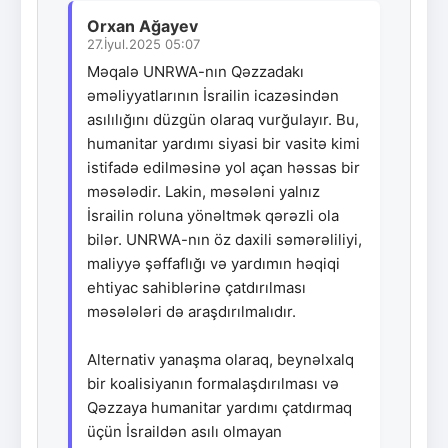
Orxan Ağayev
27.İyul.2025 05:07
Məqalə UNRWA-nın Qəzzadakı
əməliyyatlarının İsrailin icazəsindən
asılılığını düzgün olaraq vurğulayır. Bu,
humanitar yardımı siyasi bir vasitə kimi
istifadə edilməsinə yol açan həssas bir
məsələdir. Lakin, məsələni yalnız
İsrailin roluna yönəltmək qərəzli ola
bilər. UNRWA-nın öz daxili səmərəliliyi,
maliyyə şəffaflığı və yardımın həqiqi
ehtiyac sahiblərinə çatdırılması
məsələləri də araşdırılmalıdır.
Alternativ yanaşma olaraq, beynəlxalq
bir koalisiyanın formalaşdırılması və
Qəzzaya humanitar yardımı çatdırmaq
üçün İsraildən asılı olmayan