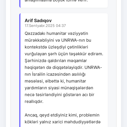
Arif Sadıqov
17.Sentyabr.2025 04:37
Qəzzadakı humanitar vəziyyətin
mürəkkəbliyini və UNRWA-nın bu
kontekstdə üzləşdiyi çətinlikləri
vurğulayan şərh üçün təşəkkür edirəm.
Şərhinizdə qaldırılan məqamlar
həqiqətən də diqqətəlayiqdir. UNRWA-
nın İsrailin icazəsindən asılılığı
məsələsi, əlbəttə ki, humanitar
yardımların siyasi münaqişələrdən
necə təsirləndiyini göstərən acı bir
reallıqdır.
Ancaq, qeyd etdiyiniz kimi, problemin
kökləri yalnız xarici məhdudiyyətlərdə