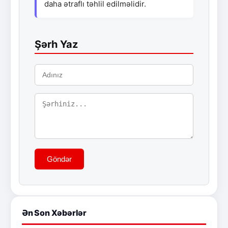
daha ətraflı təhlil edilməlidir.
Şərh Yaz
Göndər
Ən Son Xəbərlər