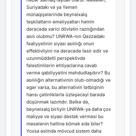
Suriyadakı və ya Yəmən
münaqişələrində beynəlxalq
təşkilatların əməliyyatları həmin
dərəcədə xarici dövlətin razılığından
asılı olubmu? UNRWA-nın Qəzzadakı
fəaliyyətinin siyasi asılılığı onun
effektivliyini nə dərəcədə təsir edir və
uzunmüddətli perspektivdə
fələstinlilərin ehtiyaclarına cavab
vermə qabiliyyətini məhdudlaşdırır? Bu
asılılığın alternativinin olub-olmadığı və
əgər varsa, bu alternativin tətbiqinin
hansı çətinliklərlə üzləşəcəyi barədə
düşünmək lazımdır. Bəlkə də,
beynəlxalq birliyin UNRWA-ya daha çox
maliyyə və siyasi dəstək verməsi bu
məsələnin həllinə kömək edə bilər?
Yoxsa əslində mövcud sistem daha