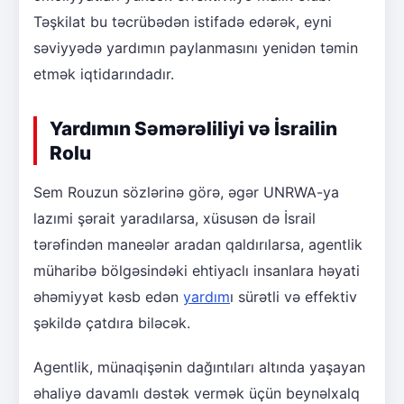
Təşkilat bu təcrübədən istifadə edərək, eyni
səviyyədə yardımın paylanmasını yenidən təmin
etmək iqtidarındadır.
Yardımın Səmərəliliyi və İsrailin
Rolu
Sem Rouzun sözlərinə görə, əgər UNRWA-ya
lazımi şərait yaradılarsa, xüsusən də İsrail
tərəfindən maneələr aradan qaldırılarsa, agentlik
müharibə bölgəsindəki ehtiyaclı insanlara həyati
əhəmiyyət kəsb edən
yardım
ı sürətli və effektiv
şəkildə çatdıra biləcək.
Agentlik, münaqişənin dağıntıları altında yaşayan
əhaliyə davamlı dəstək vermək üçün beynəlxalq