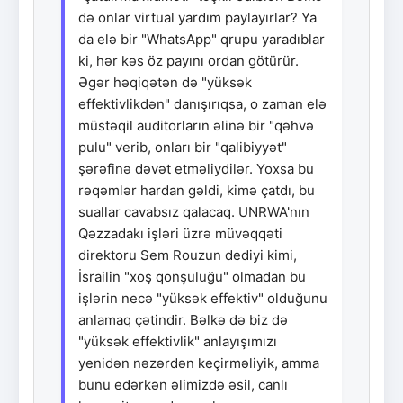
də onlar virtual yardım paylayırlar? Ya
da elə bir "WhatsApp" qrupu yaradıblar
ki, hər kəs öz payını ordan götürür.
Əgər həqiqətən də "yüksək
effektivlikdən" danışırıqsa, o zaman elə
müstəqil auditorların əlinə bir "qəhvə
pulu" verib, onları bir "qalibiyyət"
şərəfinə dəvət etməliydilər. Yoxsa bu
rəqəmlər hardan gəldi, kimə çatdı, bu
suallar cavabsız qalacaq. UNRWA'nın
Qəzzadakı işləri üzrə müvəqqəti
direktoru Sem Rouzun dediyi kimi,
İsrailin "xoş qonşuluğu" olmadan bu
işlərin necə "yüksək effektiv" olduğunu
anlamaq çətindir. Bəlkə də biz də
"yüksək effektivlik" anlayışımızı
yenidən nəzərdən keçirməliyik, amma
bunu edərkən əlimizdə əsil, canlı