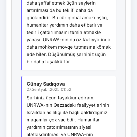
daha şəffaf etmək üçün səylərin
artırılması da bu təklifi daha da
gücləndirir. Bu cür qlobal əməkdaşlıq,
humanitar yardımın daha etibarlı və
təsirli çatdırılmasını təmin etməklə
yanaşı, UNRWA-nın da öz fəaliyyətində
daha möhkəm mövqe tutmasına kömək
edə bilər. Düşünülmüş şərhiniz üçün
bir daha təşəkkürlər.
Günay Sadıqova
27.Sentyabr.2025 01:52
Şərhiniz üçün təşəkkür edirəm.
UNRWA-nın Qəzzadakı fəaliyyətlərinin
İsraildən asılılığı ilə bağlı qaldırdığınız
məqamlar çox vacibdir. Humanitar
yardımın çatdırılmasının siyasi
alətləşdirilməsi və UNRWA-nın