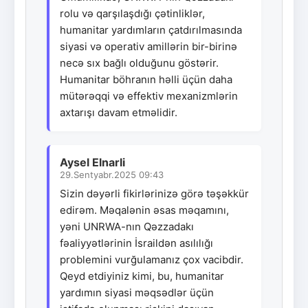
rolu və qarşılaşdığı çətinliklər,
humanitar yardımların çatdırılmasında
siyasi və operativ amillərin bir-birinə
necə sıx bağlı olduğunu göstərir.
Humanitar böhranın həlli üçün daha
mütərəqqi və effektiv mexanizmlərin
axtarışı davam etməlidir.
Aysel Elnarli
29.Sentyabr.2025 09:43
Sizin dəyərli fikirlərinizə görə təşəkkür
edirəm. Məqalənin əsas məqamını,
yəni UNRWA-nın Qəzzadakı
fəaliyyətlərinin İsraildən asılılığı
problemini vurğulamanız çox vacibdir.
Qeyd etdiyiniz kimi, bu, humanitar
yardımın siyasi məqsədlər üçün