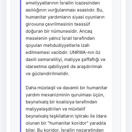
əməliyyatlarının İsrailin icazəsindən
asılılığının vurğulanması əsaslıdır. Bu,
humanitar yardımların siyasi oyunların
girovuna çevrilməsinin təəssüf
doğuran bir nümunəsidir. Ancaq
məsələnin yalnız İsrail tərəfindən
qoyulan məhdudiyyətlərlə izah
edilməməsi vacibdir. UNRWA-nın öz
daxili səmərəliliyi, maliyyə şəffaflığı və
idarəetmə qabiliyyəti də araşdırılmalı
və gücləndirilməlidir.
Daha müstəqil və davamlı bir humanitar
yardım mexanizminin qurulması üçün,
beynəlxalq bir koalisiya tərəfindən
maliyyələşdirilən və müxtəlif
beynəlxalq təşkilatların iştirakı ilə idarə
olunan bir "humanitar koridor" yaradıla
bilər. Bu koridor, İsrailin nəzarətindən