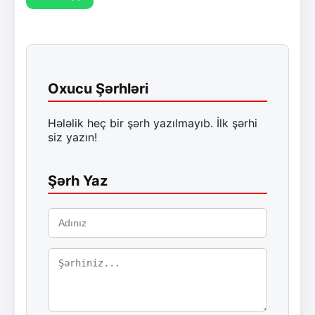
Oxucu Şərhləri
Hələlik heç bir şərh yazılmayıb. İlk şərhi
siz yazın!
Şərh Yaz