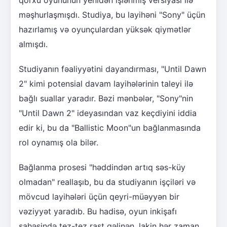
qorxu oyununun yenidən işlənmiş versiyası ilə
məşhurlaşmışdı. Studiya, bu layihəni "Sony" üçün
hazırlamış və oyunçulardan yüksək qiymətlər
almışdı.
Studiyanın fəaliyyətini dayandırması, "Until Dawn
2" kimi potensial davam layihələrinin taleyi ilə
bağlı suallar yaradır. Bəzi mənbələr, "Sony"nin
"Until Dawn 2" ideyasından vaz keçdiyini iddia
edir ki, bu da "Ballistic Moon"un bağlanmasında
rol oynamış ola bilər.
Bağlanma prosesi "həddindən artıq səs-küy
olmadan" reallaşıb, bu da studiyanın işçiləri və
mövcud layihələri üçün qeyri-müəyyən bir
vəziyyət yaradıb. Bu hadisə, oyun inkişafı
sahəsində tez-tez rast gəlinən, lakin hər zaman