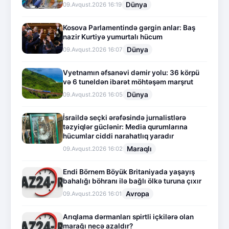
Dünya
09.Avqust.2026 16:19
Kosova Parlamentində gərgin anlar: Baş
nazir Kurtiyə yumurtalı hücum
Dünya
09.Avqust.2026 16:07
Vyetnamın əfsanəvi dəmir yolu: 36 körpü
və 6 tuneldən ibarət möhtəşəm marşrut
Dünya
09.Avqust.2026 16:05
İsraildə seçki ərəfəsində jurnalistlərə
təzyiqlər güclənir: Media qurumlarına
hücumlar ciddi narahatlıq yaradır
Maraqlı
09.Avqust.2026 16:02
Endi Börnem Böyük Britaniyada yaşayış
bahalığı böhranı ilə bağlı ölkə turuna çıxır
Avropa
09.Avqust.2026 16:01
Arıqlama dərmanları spirtli içkilərə olan
marağı necə azaldır?