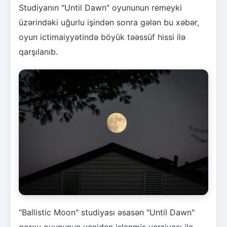
Studiyanın "Until Dawn" oyununun remeyki
üzərindəki uğurlu işindən sonra gələn bu xəbər,
oyun ictimaiyyətində böyük təəssüf hissi ilə
qarşılanıb.
"Ballistic Moon" studiyası əsasən "Until Dawn"