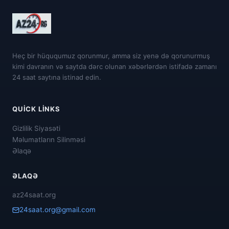
Heç bir hüququmuz qorunmur, amma siz yenə də qorunurmuş
kimi davranın və saytda dərc olunan xəbərlərdən istifadə zamanı
24 saat saytına istinad edin.
QUICK LINKS
Gizlilik Siyasəti
Məlumatların Silinməsi
Əlaqə
ƏLAQƏ
az24saat.org
24saat.org@gmail.com