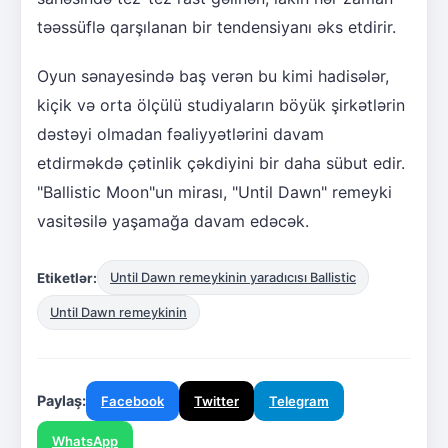
təəssüflə qarşılanan bir tendensiyanı əks etdirir.
Oyun sənayesində baş verən bu kimi hadisələr,
kiçik və orta ölçülü studiyaların böyük şirkətlərin
dəstəyi olmadan fəaliyyətlərini davam
etdirməkdə çətinlik çəkdiyini bir daha sübut edir.
"Ballistic Moon"un mirası, "Until Dawn" remeyki
vasitəsilə yaşamağa davam edəcək.
Etiketlər:
Until Dawn remeykinin yaradıcısı Ballistic
Until Dawn remeykinin
Paylaş:
Facebook
Twitter
Telegram
WhatsApp