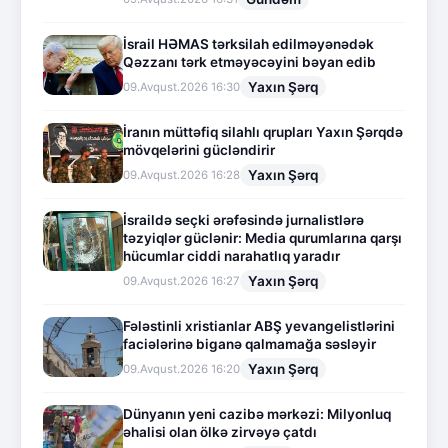
İsrail HƏMAS tərksilah edilməyənədək
Qəzzanı tərk etməyəcəyini bəyan edib
Yaxın Şərq
09.Avqust.2026 16:30
İranın müttəfiq silahlı qrupları Yaxın Şərqdə
mövqelərini gücləndirir
Yaxın Şərq
09.Avqust.2026 16:28
İsraildə seçki ərəfəsində jurnalistlərə
təzyiqlər güclənir: Media qurumlarına qarşı
hücumlar ciddi narahatlıq yaradır
Yaxın Şərq
09.Avqust.2026 16:27
Fələstinli xristianlar ABŞ yevangelistlərini
faciələrinə biganə qalmamağa səsləyir
Yaxın Şərq
09.Avqust.2026 16:20
Dünyanın yeni cazibə mərkəzi: Milyonluq
əhalisi olan ölkə zirvəyə çatdı