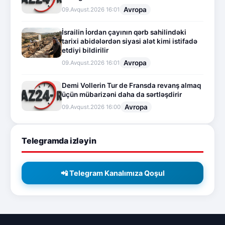
Avropa
09.Avqust.2026 16:01
İsrailin İordan çayının qərb sahilindəki
tarixi abidələrdən siyasi alət kimi istifadə
etdiyi bildirilir
Avropa
09.Avqust.2026 16:01
Demi Vollerin Tur de Fransda revanş almaq
üçün mübarizəni daha da sərtləşdirir
Avropa
09.Avqust.2026 16:00
Telegramda izləyin
📲 Telegram Kanalımıza Qoşul