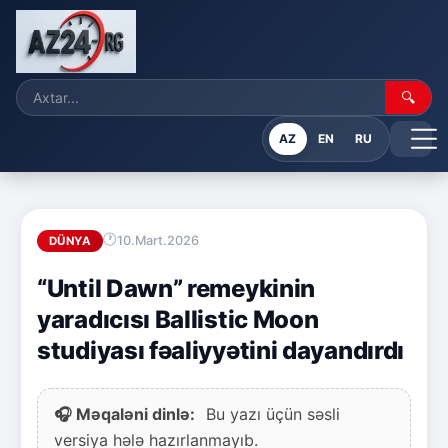
🔍
AZ
EN
RU
10.Mart.2026
DÜNYA
“Until Dawn” remeykinin
yaradıcısı Ballistic Moon
studiyası fəaliyyətini dayandırdı
🎧 Məqaləni dinlə:
Bu yazı üçün səsli
versiya hələ hazırlanmayıb.