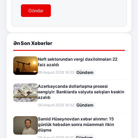
Göndər
Ən Son Xəbərlər
Neft sektorundan vergi daxilolmaları 22
faiz azaldı
Gündəm
09.Avqust.2026 16:33
Azərbaycanda dollarlaşma prosesi
səngiyir: Banklarda valyuta satışları kəskin
azalıb
Gündəm
09.Avqust.2026 16:32
Samid Hüseynovdan xəbər alınmır: 15
günlük həbsdən sonra müəmmalı itkin
düşmə
Gündəm
09.Avqust.2026 16:31